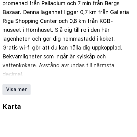
promenad från Palladium och 7 min från Bergs
Bazaar. Denna lägenhet ligger 0,7 km från Galleria
Riga Shopping Center och 0,8 km från KGB-
museet i Hörnhuset. Slå dig till ro i den här
lägenheten och gör dig hemmastadd i köket.
Gratis wi-fi gör att du kan hålla dig uppkopplad.
Bekvämligheter som ingår är kylskåp och
vattenkokare. Avstånd avrundas till närmsta
decimal.
Palladium - 0,3 km
Visa mer
Bergs Bazaar - 0,6 km
Galleria Riga Shopping Center - 0,7 km
Karta
Elektrokartings - 0,7 km
Vermanes trädgård - 0,8 km
KGB-museet i Hörnhuset - 0,8 km