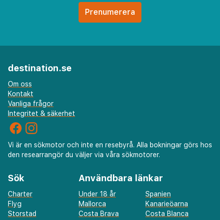
skatter:
Stadsskatt: 1.00 EUR per person per natt i upp till 10
nätter. Skatten gäller inte barn under 18 år.
Avgift för städning: 25 EUR per boende och per
vistelse
destination.se
Serviceavgift: 17 procent
Om oss
Vi har listat alla tilläggsavgifter som boendet har
Kontakt
Vanliga frågor
upplyst oss om.
Integritet & säkerhet
Vi är en sökmotor och inte en resebyrå. Alla bokningar görs hos
den researrangör du väljer via våra sökmotorer.
Sök
Användbara länkar
Charter
Under 18 år
Spanien
Flyg
Mallorca
Kanarieöarna
Storstad
Costa Brava
Costa Blanca