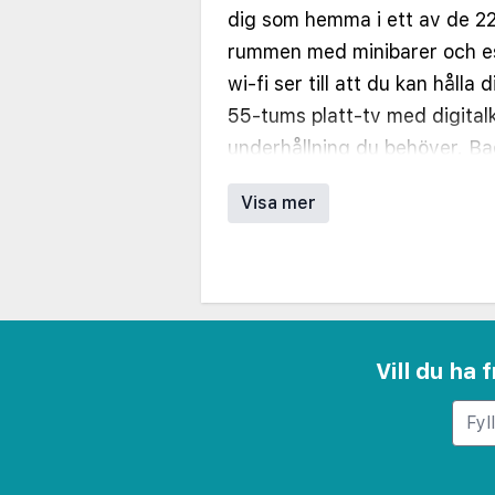
dig som hemma i ett av de 22
rummen med minibarer och e
wi-fi ser till att du kan hålla
55-tums platt-tv med digitalk
underhållning du behöver. B
dusch, regndusch och lyxtoal
Visa mer
finns telefon, värdeförvaring
Avstånd avrundas till närmst
Hollywood Walk of Fame - 0,
Hollywood Boulevard - 0,7 k
Hollywood and Vine - 0,8 km
Vill du ha
Hollywood Palladium - 0,8 k
Pantages teatre - 0,9 km
Hollywood and Highland Cent
Hollywood Forever Cemetery 