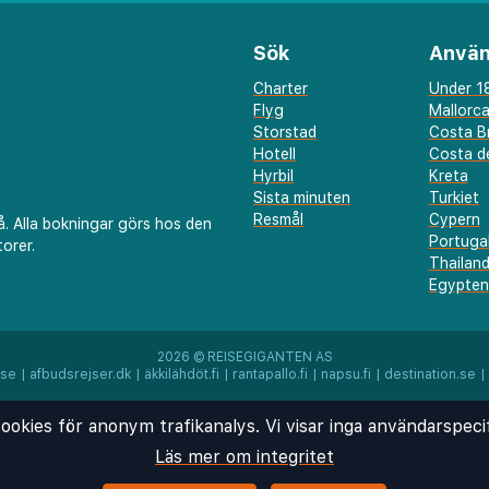
 1,6 km
Sök
Använ
m
Charter
Under 18
Flyg
Mallorc
Storstad
Costa B
Hotell
Costa de
Hyrbil
Kreta
Sista minuten
Turkiet
onal Recreation Area -
Resmål
Cypern
å. Alla bokningar görs hos den
Portuga
orer.
Thailan
les Medical Center - 4,2
Egypten
2026 ©
REISEGIGANTEN AS
.se
|
afbudsrejser.dk
|
äkkilähdöt.fi
|
rantapallo.fi
|
napsu.fi
|
destination.se
|
ollywood Burbank) - 12,5
ookies för anonym trafikanalys. Vi visar inga användarspeci
lygplats (LAX) - 34,6 km
Läs mer om integritet
ne Municipal) - 30,3 km