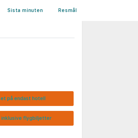
Sista minuten
Resmål
set på endast hotell
 inklusive flygbiljetter