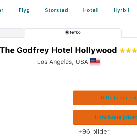
er
Flyg
Storstad
Hotell
Hyrbil
The Godfrey Hotel Hollywood
Los Angeles
,
USA
Hitta bästa pri
Hitta bästa priset
+96 bilder