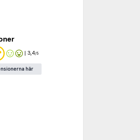
oner
| 3,4
/5
ensionerna här