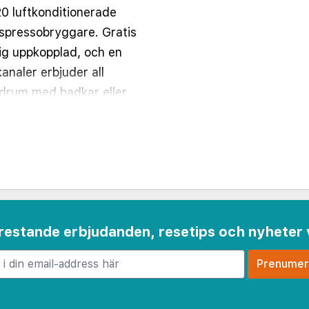
0 luftkonditionerade
spressobryggare. Gratis
 dig uppkopplad, och en
analer erbjuder all
adrum med badkar eller
ettartiklar. På rummet
sskåp och skrivbord.
a decimal.
4 km
m
 frestande erbjudanden, resetips och nyheter 
m
er - 1,5 km
(kyrkogård) - 1,5 km