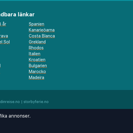
dbara länkar
 år
Spanien
a
Kanarieöarna
rava
Costa Blanca
l Sol
Grekland
Rhodos
Italien
Kroatien
l
Bulgarien
d
Marocko
Madeira
dinreise.no
|
storbyferie.no
fika annonser.