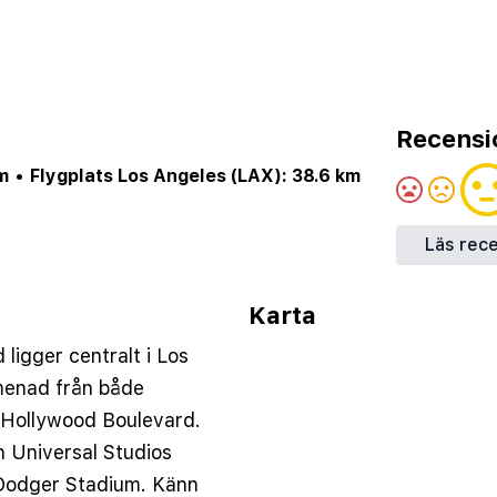
Recensi
m
•
Flygplats Los Angeles (LAX): 38.6 km
Läs rec
Karta
ligger centralt i Los
omenad från både
 Hollywood Boulevard.
ån Universal Studios
Dodger Stadium. Känn