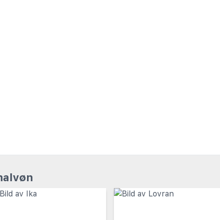
halvøn