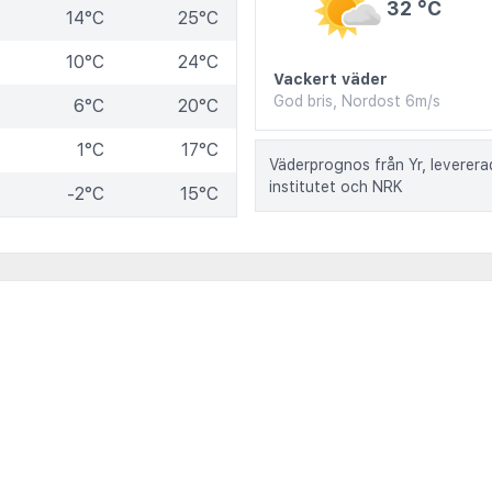
32 °C
14°C
25°C
10°C
24°C
Vackert väder
God bris, Nordost 6m/s
6°C
20°C
1°C
17°C
Väderprognos från Yr, leverer
institutet och NRK
-2°C
15°C