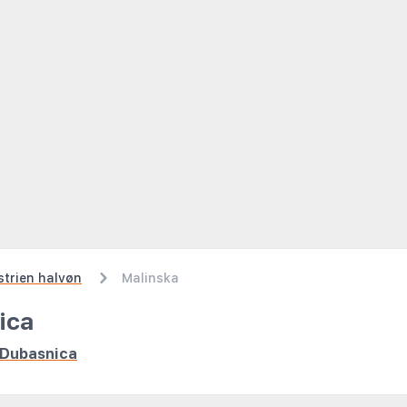
strien halvøn
Malinska
ica
a-Dubasnica