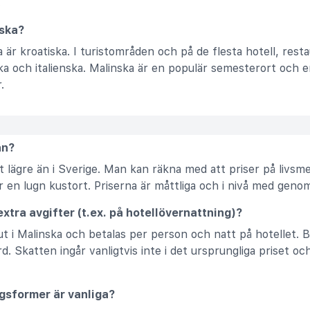
.
nska?
a är kroatiska. I turistområden och på de flesta hotell, rest
a och italienska. Malinska är en populär semesterort och eng
.
ån?
lt lägre än i Sverige. Man kan räkna med att priser på livsme
är en lugn kustort. Priserna är måttliga och i nivå med geno
 extra avgifter (t.ex. på hotellövernattning)?
s ut i Malinska och betalas per person och natt på hotellet.
katten ingår vanligtvis inte i det ursprungliga priset och b
ngsformer är vanliga?