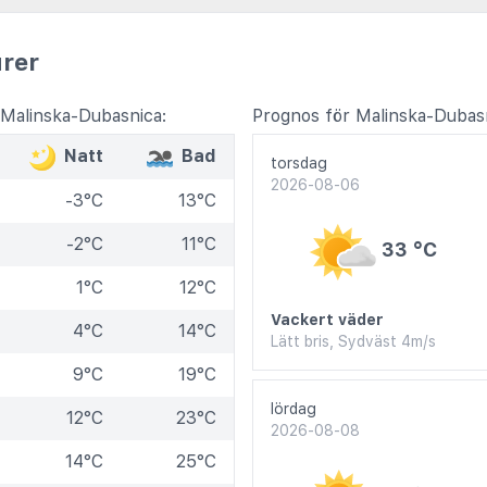
rer
Malinska-Dubasnica:
Prognos för Malinska-Dubasn
Natt
Bad
torsdag
2026-08-06
-3°C
13°C
-2°C
11°C
33 °C
1°C
12°C
Vackert väder
4°C
14°C
Lätt bris, Sydväst 4m/s
9°C
19°C
lördag
12°C
23°C
2026-08-08
14°C
25°C