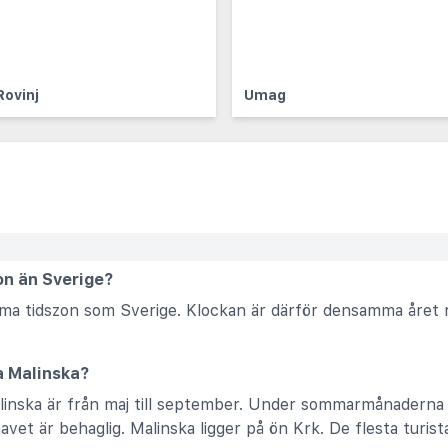
Rovinj
Umag
on än Sverige?
amma tidszon som Sverige. Klockan är därför densamma året 
a Malinska?
linska är från maj till september. Under sommarmånaderna
vet är behaglig. Malinska ligger på ön Krk. De flesta turist