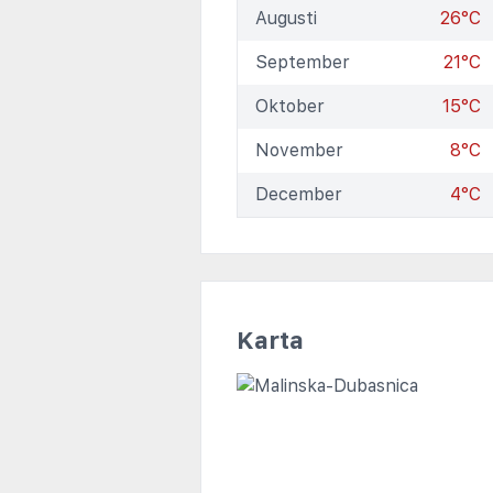
Augusti
26°C
September
21°C
Oktober
15°C
November
8°C
December
4°C
Karta