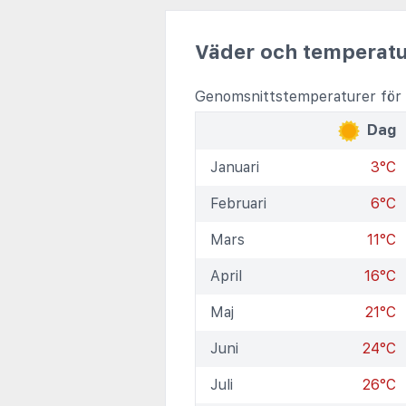
Väder och temperatu
Genomsnittstemperaturer för 
Dag
Januari
3°C
Februari
6°C
Mars
11°C
April
16°C
Maj
21°C
Juni
24°C
Juli
26°C