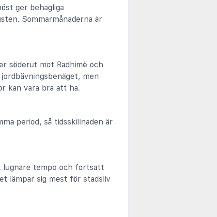
höst ger behagliga
kusten. Sommarmånaderna är
der söderut mot Radhimë och
r jordbävningsbenäget, men
or kan vara bra att ha.
ma period, så tidsskillnaden är
tt lugnare tempo och fortsatt
t lämpar sig mest för stadsliv