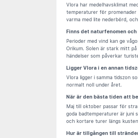
Vlora har medelhavsklimat med 
temperaturer för promenader
varma med lite nederbörd, och
Finns det naturfenomen och
Perioder med vind kan ge våg
Orikum. Solen är stark mitt p
händelser som påverkar turister
Ligger Vlora i en annan tids
Vlora ligger i samma tidszon s
normalt noll under året.
När är den bästa tiden att b
Maj till oktober passar för str
goda badtemperaturer är juni s
och kortare turer längs kusten
Hur är tillgången till strän