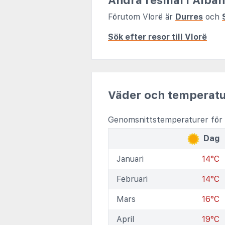
Andra resmål i Alban
Förutom Vlorë är
Durres
och
Sök efter resor till Vlorë
Väder och temperatu
Genomsnittstemperaturer för 
Dag
Januari
14°C
Februari
14°C
Mars
16°C
April
19°C