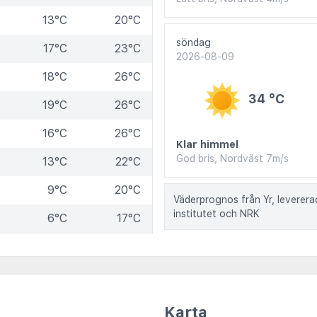
13°C
20°C
söndag
17°C
23°C
2026-08-09
18°C
26°C
34 °C
19°C
26°C
16°C
26°C
Klar himmel
God bris, Nordväst 7m/s
13°C
22°C
9°C
20°C
Väderprognos från Yr, leverer
institutet och NRK
6°C
17°C
Karta