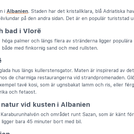
n i
Albanien
. Staden har det kristallklara, blå Adriatiska h
livlundar på den andra sidan. Det är en populär turiststa
h bad i Vlorë
 höga palmer och längs flera av stränderna ligger populära
n, både med finkornig sand och med rullsten.
ë
glada hus längs kullerstensgator. Maten är inspirerad av det
n hos de charmiga restaurangerna vid strandpromenaden. Gl
l exempel tavë kosi, som är ugnsbakat lamm och ris, eller fë
ika och fetaost.
 natur vid kusten i Albanien
ll Karaburunhalvön och området runt Sazan, som är känt för 
 ligger bara 45 minuter bort med bil.