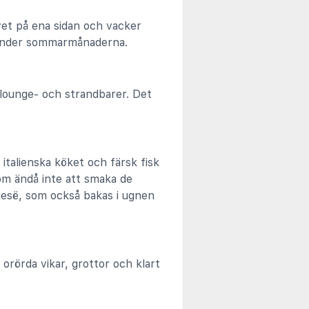
avet på ena sidan och vacker
d under sommarmånaderna.
 lounge- och strandbarer. Det
 italienska köket och färsk fisk
öm ändå inte att smaka de
rgesë, som också bakas i ugnen
orörda vikar, grottor och klart