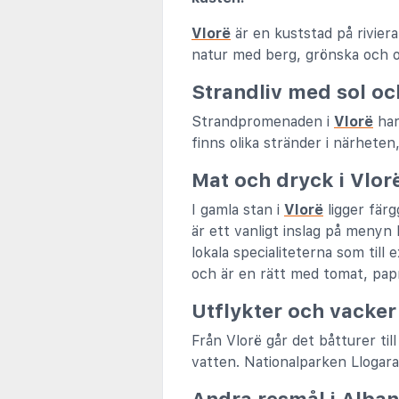
Vlorë
är en kuststad på riviera
natur med berg, grönska och o
Strandliv med sol oc
Strandpromenaden i
Vlorë
har
finns olika stränder i närhete
Mat och dryck i Vlor
I gamla stan i
Vlorë
ligger färg
är ett vanligt inslag på meny
lokala specialiteterna som til
och är en rätt med tomat, papr
Utflykter och vacker
Från Vlorë går det båtturer ti
vatten. Nationalparken Llogara