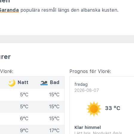
ien
Saranda
populära resmål längs den albanska kusten.
rer
Vlorë:
Prognos för Vlorë:
Natt
Bad
fredag
2026-08-07
5°C
15°C
5°C
15°C
33 °C
6°C
15°C
Klar himmel
9°C
17°C
Lätt bris, Nordväst 4m/s