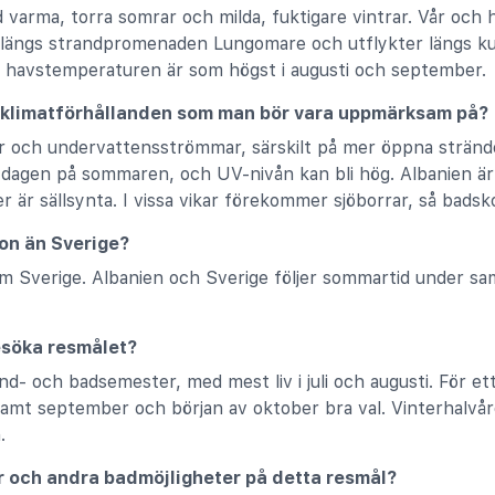
varma, torra somrar och milda, fuktigare vintrar. Vår och 
 längs strandpromenaden Lungomare och utflykter längs 
 havstemperaturen är som högst i augusti och september.
 klimatförhållanden som man bör vara uppmärksam på?
or och undervattensströmmar, särskilt på mer öppna strän
å dagen på sommaren, och UV‑nivån kan bli hög. Albanien ä
 är sällsynta. I vissa vikar förekommer sjöborrar, så badsk
zon än Sverige?
om Sverige. Albanien och Sverige följer sommartid under sam
esöka resmålet?
and- och badsemester, med mest liv i juli och augusti. För e
amt september och början av oktober bra val. Vinterhalvåre
.
der och andra badmöjligheter på detta resmål?