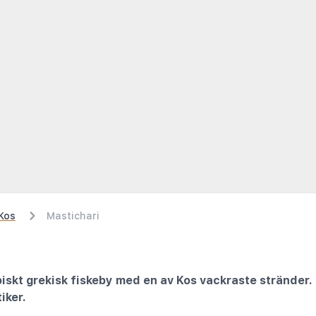
Kos
Mastichari
piskt grekisk fiskeby med en av Kos vackraste stränder
iker.