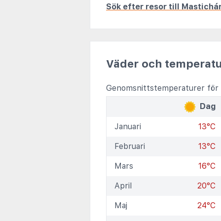
Sök efter resor till Mastichá
Väder och temperatu
Genomsnittstemperaturer för 
Dag
Januari
13°C
Februari
13°C
Mars
16°C
April
20°C
Maj
24°C