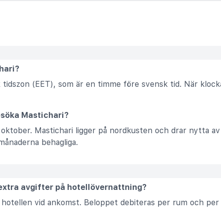
chari?
sk tidszon (EET), som är en timme före svensk tid. När klo
esöka Mastichari?
ll oktober. Mastichari ligger på nordkusten och drar nytta 
ånaderna behagliga.
 extra avgifter på hotellövernattning?
av hotellen vid ankomst. Beloppet debiteras per rum och per