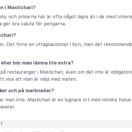
ån i Mastichari?
eby och priserna här är ofta något lägre än i de mest intens
a ger bra valuta för pengarna.
ichari?
ler. Det finns en uttagsautomat i byn, men det rekommender
eller bör man lämna lite extra?
 på restauranger i Mastichari, även om det inte är obligatori
tt visa att man är nöjd med maten.
tiker och på marknader?
ar man inte. Mastichari är en lugnare ort med mindre fokus 
basarer.
RT