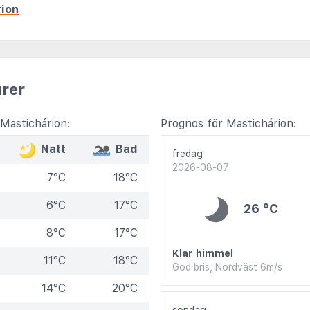
rion
rer
Mastichárion:
Prognos för Mastichárion:
Natt
Bad
fredag
2026-08-07
7°C
18°C
6°C
17°C
26 °C
8°C
17°C
Klar himmel
11°C
18°C
God bris, Nordväst 6m/s
14°C
20°C