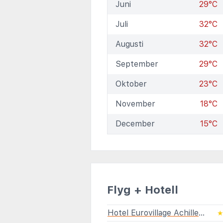
Juni
29°C
Juli
32°C
Augusti
32°C
September
29°C
Oktober
23°C
November
18°C
December
15°C
Flyg + Hotell
Hotel Eurovillage Achilleas