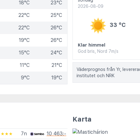
söndag
18°C
23°C
2026-08-09
22°C
25°C
33 °C
22°C
26°C
19°C
26°C
Klar himmel
God bris, Nord 7m/s
15°C
24°C
11°C
21°C
Väderprognos från Yr, leverer
institutet och NRK
9°C
19°C
Karta
7n
10 463:-
★★★★