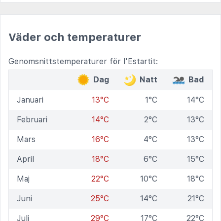
Väder och temperaturer
Genomsnittstemperaturer för l'Estartit:
Dag
Natt
Bad
Januari
13°C
1°C
14°C
Februari
14°C
2°C
13°C
Mars
16°C
4°C
13°C
April
18°C
6°C
15°C
Maj
22°C
10°C
18°C
Juni
25°C
14°C
21°C
Juli
29°C
17°C
22°C