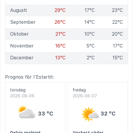
Augusti
29°C
17°C
23°C
September
26°C
14°C
22°C
Oktober
21°C
10°C
20°C
November
16°C
5°C
17°C
December
13°C
2°C
15°C
Prognos för l'Estartit:
torsdag
fredag
2026-08-06
2026-08-07
33 °C
32 °C
Delvis molnigt
Vackert väder