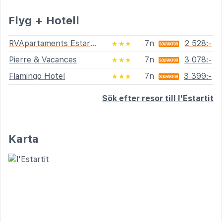
Flyg + Hotell
RVApartaments Estartit Confort
7n
2 528:-
★★★
Pierre & Vacances
7n
3 078:-
★★★
Flamingo Hotel
7n
3 399:-
★★★
Sök efter resor till l'Estartit
Karta