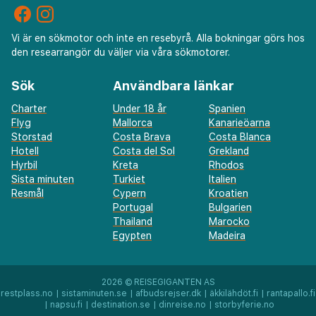
Vi är en sökmotor och inte en resebyrå. Alla bokningar görs hos
den researrangör du väljer via våra sökmotorer.
Sök
Användbara länkar
Charter
Under 18 år
Spanien
Flyg
Mallorca
Kanarieöarna
Storstad
Costa Brava
Costa Blanca
Hotell
Costa del Sol
Grekland
Hyrbil
Kreta
Rhodos
Sista minuten
Turkiet
Italien
Resmål
Cypern
Kroatien
Portugal
Bulgarien
Thailand
Marocko
Egypten
Madeira
2026 ©
REISEGIGANTEN AS
restplass.no
|
sistaminuten.se
|
afbudsrejser.dk
|
äkkilähdöt.fi
|
rantapallo.fi
|
napsu.fi
|
destination.se
|
dinreise.no
|
storbyferie.no