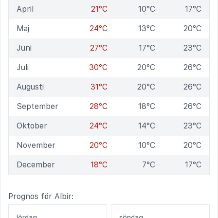
April
21°C
10°C
17°C
Maj
24°C
13°C
20°C
Juni
27°C
17°C
23°C
Juli
30°C
20°C
26°C
Augusti
31°C
20°C
26°C
September
28°C
18°C
26°C
Oktober
24°C
14°C
23°C
November
20°C
10°C
20°C
December
18°C
7°C
17°C
Prognos för Albir:
lördag
söndag