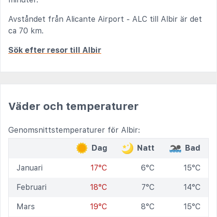
Avståndet från Alicante Airport - ALC till Albir är det
ca 70 km.
Sök efter resor till Albir
Väder och temperaturer
Genomsnittstemperaturer för Albir:
Dag
Natt
Bad
Januari
17°C
6°C
15°C
Februari
18°C
7°C
14°C
Mars
19°C
8°C
15°C