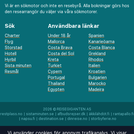
Vi är en sökmotor och inte en resebyrå. Alla bokningar görs hos
den researrangör du väljer via våra sökmotorer.
Sök
Användbara länkar
Charter
Under 18 år
Spanien
Flyg
Mallorca
Kanarieöarna
Storstad
Costa Brava
Costa Blanca
Hotell
Costa del Sol
Grekland
Hyrbil
Kreta
Rhodos
Sista minuten
Turkiet
Italien
Resmål
Cypern
Kroatien
Portugal
Bulgarien
Thailand
Marocko
Egypten
Madeira
2026 ©
REISEGIGANTEN AS
restplass.no
|
sistaminuten.se
|
afbudsrejser.dk
|
äkkilähdöt.fi
|
rantapallo.fi
|
napsu.fi
|
destination.se
|
dinreise.no
|
storbyferie.no
Vi använder cookies för anonym trafikanalys. Vi visar