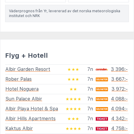
Väderprognos från Yr, levererad av det norska meteorologiska
institutet och NRK
Flyg + Hotell
Albir Garden Resort
7n
3 396:-
★★★
Rober Palas
7n
3 667:-
★★★
Hotel Noguera
7n
3 972:-
★★
Sun Palace Albir
7n
4 088:-
★★★★
Albir Playa Hotel & Spa
7n
4 094:-
★★★★
Albir Hills Apartments
7n
4 342:-
★★★
Kaktus Albir
7n
4 758:-
★★★★