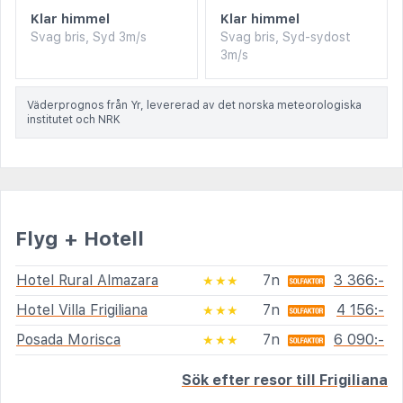
Klar himmel
Klar himmel
Svag bris, Syd 3m/s
Svag bris, Syd-sydost
3m/s
Väderprognos från Yr, levererad av det norska meteorologiska
institutet och NRK
Flyg + Hotell
Hotel Rural Almazara
7n
3 366:-
★★★
Hotel Villa Frigiliana
7n
4 156:-
★★★
Posada Morisca
7n
6 090:-
★★★
Sök efter resor till Frigiliana