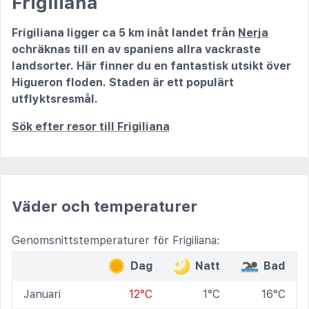
Frigiliana
Frigiliana ligger ca 5 km inåt landet från
Nerja
ochräknas till en av spaniens allra vackraste
landsorter. Här finner du en fantastisk utsikt över
Higueron floden. Staden är ett populärt
utflyktsresmål.
Sök efter resor till Frigiliana
Väder och temperaturer
Genomsnittstemperaturer för Frigiliana:
Dag
Natt
Bad
Januari
12°C
1°C
16°C