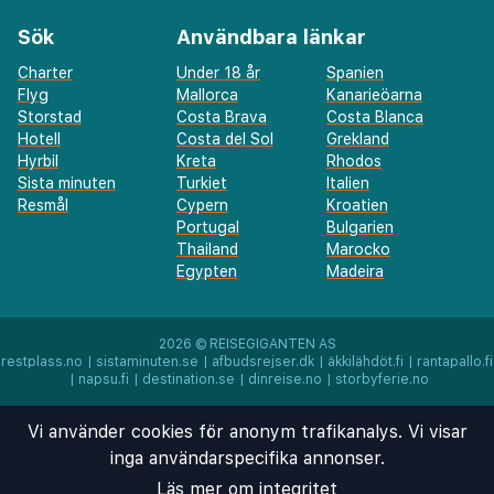
Sök
Användbara länkar
Charter
Under 18 år
Spanien
Flyg
Mallorca
Kanarieöarna
Storstad
Costa Brava
Costa Blanca
Hotell
Costa del Sol
Grekland
Hyrbil
Kreta
Rhodos
Sista minuten
Turkiet
Italien
Resmål
Cypern
Kroatien
Portugal
Bulgarien
Thailand
Marocko
Egypten
Madeira
2026 ©
REISEGIGANTEN AS
restplass.no
|
sistaminuten.se
|
afbudsrejser.dk
|
äkkilähdöt.fi
|
rantapallo.fi
|
napsu.fi
|
destination.se
|
dinreise.no
|
storbyferie.no
Vi använder cookies för anonym trafikanalys. Vi visar
inga användarspecifika annonser.
Läs mer om integritet