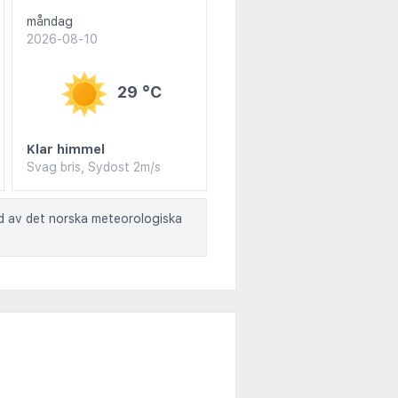
måndag
2026-08-10
29 °C
Klar himmel
Svag bris, Sydost 2m/s
ad av det norska meteorologiska