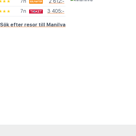
7n
2 612:-
★★★
7n
3 405:-
★★★
Sök efter resor till Manilva