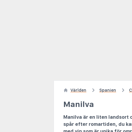
Världen
Spanien
C
Manilva
Manilva är en liten landsort 
spår efter romartiden, du k
med vin som är unika för om