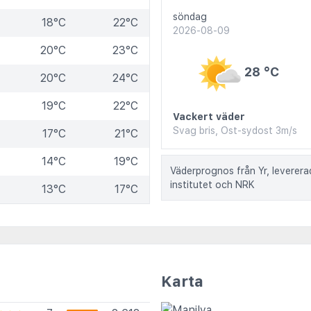
söndag
18°C
22°C
2026-08-09
20°C
23°C
28 °C
20°C
24°C
19°C
22°C
Vackert väder
Svag bris, Ost-sydost 3m/s
17°C
21°C
14°C
19°C
Väderprognos från Yr, leverer
institutet och NRK
13°C
17°C
Karta