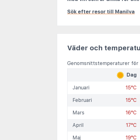
Sök efter resor till Manilva
Väder och temperatu
Genomsnittstemperaturer för 
Dag
Januari
15°C
Februari
15°C
Mars
16°C
April
17°C
Maj
19°C