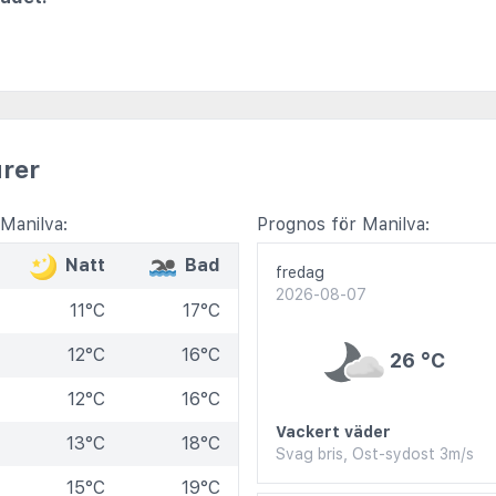
rer
Manilva:
Prognos för Manilva:
Natt
Bad
fredag
2026-08-07
11°C
17°C
12°C
16°C
26 °C
12°C
16°C
Vackert väder
13°C
18°C
Svag bris, Ost-sydost 3m/s
15°C
19°C