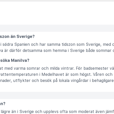
dszon än Sverige?
l i södra Spanien och har samma tidszon som Sverige, med c
lva är därför detsamma som hemma i Sverige både sommar o
esöka Manilva?
t med varma somrar och milda vintrar. För badsemester väl
vattentemperaturen i Medelhavet är som högst. Våren och 
der, utflykter och besök på lokala vingårdar i behagligar
ån?
lt lägre än i Sverige och upplevs ofta som moderat även jäm