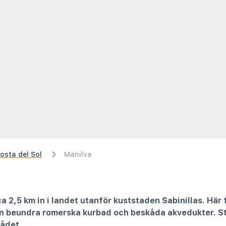
osta del Sol
Manilva
ca 2,5 km in i landet utanför kuststaden Sabinillas. Hä
an beundra romerska kurbad och beskåda akvedukter. St
rådet.