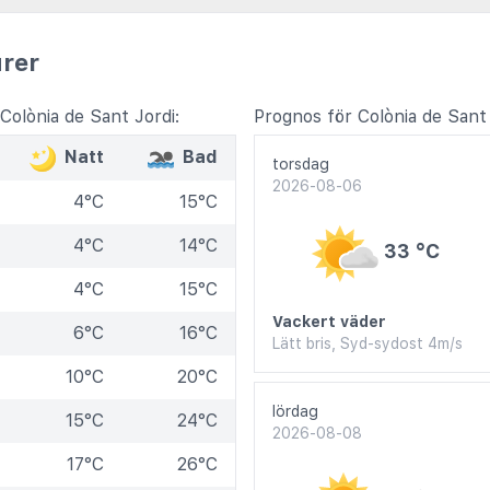
rer
olònia de Sant Jordi:
Prognos för Colònia de Sant 
Natt
Bad
torsdag
2026-08-06
4°C
15°C
4°C
14°C
33 °C
4°C
15°C
Vackert väder
6°C
16°C
Lätt bris, Syd-sydost 4m/s
10°C
20°C
lördag
15°C
24°C
2026-08-08
17°C
26°C