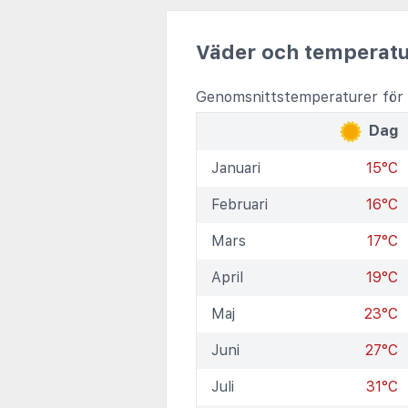
Väder och temperatu
Genomsnittstemperaturer för C
Dag
Januari
15°C
Februari
16°C
Mars
17°C
April
19°C
Maj
23°C
Juni
27°C
Juli
31°C