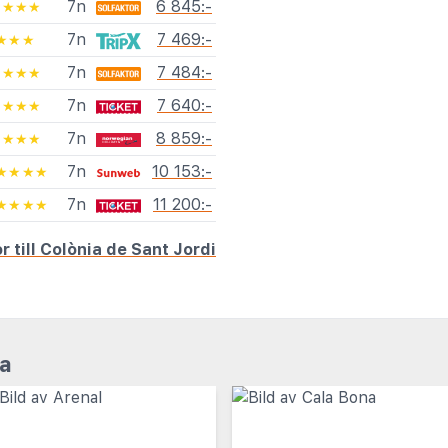
7n
6 845:-
★★★★
7n
7 469:-
★★★
7n
7 484:-
★★★★
7n
7 640:-
★★★★
7n
8 859:-
★★★★
7n
10 153:-
★★★★
7n
11 200:-
★★★★
r till Colònia de Sant Jordi
ca