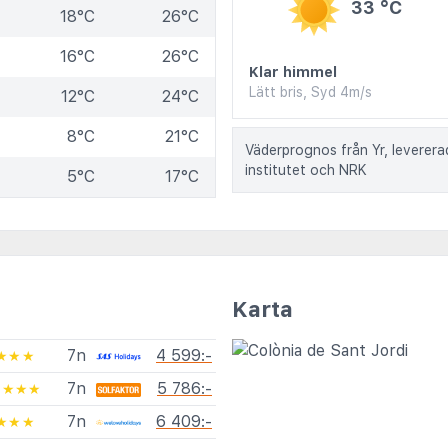
33 °C
18°C
26°C
16°C
26°C
Klar himmel
Lätt bris, Syd 4m/s
12°C
24°C
8°C
21°C
Väderprognos från Yr, leverer
institutet och NRK
5°C
17°C
Karta
7n
4 599:-
★★★
7n
5 786:-
★★★★
7n
6 409:-
★★★