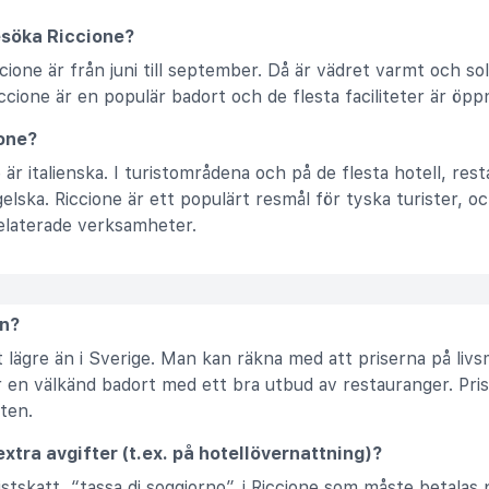
esöka Riccione?
cione är från juni till september. Då är vädret varmt och so
iccione är en populär badort och de flesta faciliteter är öp
ione?
e är italienska. I turistområdena och på de flesta hotell, res
ska. Riccione är ett populärt resmål för tyska turister, oc
elaterade verksamheter.
ån?
lt lägre än i Sverige. Man kan räkna med att priserna på livs
 är en välkänd badort med ett bra utbud av restauranger. Pr
sten.
 extra avgifter (t.ex. på hotellövernattning)?
istskatt, “tassa di soggiorno”, i Riccione som måste betalas