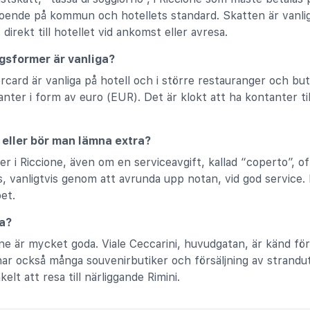
roende på kommun och hotellets standard. Skatten är vanligt
direkt till hotellet vid ankomst eller avresa.
ngsformer är vanliga?
card är vanliga på hotell och i större restauranger och buti
nter i form av euro (EUR). Det är klokt att ha kontanter ti
 eller bör man lämna extra?
er i Riccione, även om en serviceavgift, kallad “coperto”, of
s, vanligtvis genom att avrunda upp notan, vid god service.
pet.
a?
ne är mycket goda. Viale Ceccarini, huvudgatan, är känd för
har också många souvenirbutiker och försäljning av strandut
elt att resa till närliggande Rimini.