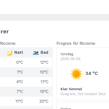
rer
Riccione:
Prognos för Riccione:
Natt
Bad
torsdag
2026-08-06
0°C
12°C
1°C
10°C
34 °C
4°C
11°C
Klar himmel
7°C
15°C
Svag bris, Ost-nordost 3m/s
11°C
20°C