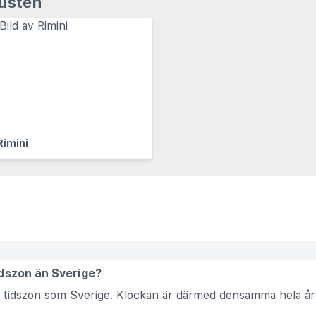
kusten
Rimini
idszon än Sverige?
mma tidszon som Sverige. Klockan är därmed densamma hela åre