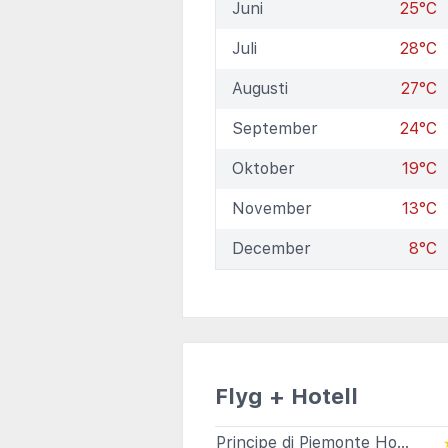
Juni
25°C
Juli
28°C
Augusti
27°C
September
24°C
Oktober
19°C
November
13°C
December
8°C
Flyg + Hotell
Principe di Piemonte Hotel