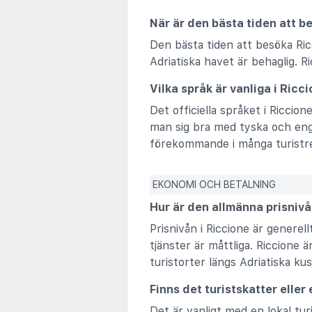
När är den bästa tiden att b
Den bästa tiden att besöka Ric
Adriatiska havet är behaglig. R
Vilka språk är vanliga i Ricc
Det officiella språket i Riccion
man sig bra med tyska och engel
förekommande i många turistr
EKONOMI OCH BETALNING
Hur är den allmänna prisniv
Prisnivån i Riccione är generel
tjänster är måttliga. Riccione
turistorter längs Adriatiska ku
Finns det turistskatter eller
Det är vanligt med en lokal tur