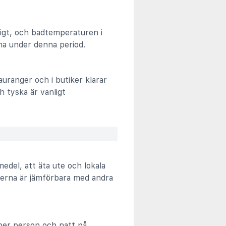
ligt, och badtemperaturen i
pna under denna period.
tauranger och i butiker klarar
h tyska är vanligt
medel, att äta ute och lokala
iserna är jämförbara med andra
 per person och natt på