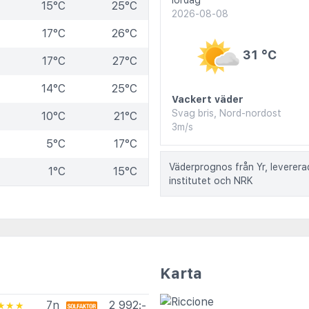
lördag
15°C
25°C
2026-08-08
17°C
26°C
31 °C
17°C
27°C
14°C
25°C
Vackert väder
Svag bris, Nord-nordost
10°C
21°C
3m/s
5°C
17°C
Väderprognos från Yr, leverer
1°C
15°C
institutet och NRK
Karta
7n
2 992:-
★★★