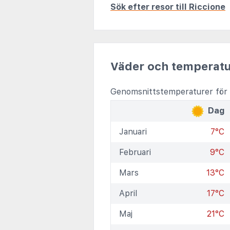
Sök efter resor till Riccione
Väder och temperatu
Genomsnittstemperaturer för 
Dag
Januari
7°C
Februari
9°C
Mars
13°C
April
17°C
Maj
21°C