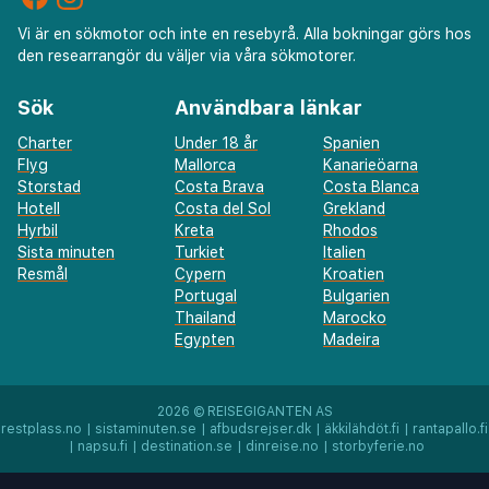
Vi är en sökmotor och inte en resebyrå. Alla bokningar görs hos
den researrangör du väljer via våra sökmotorer.
Sök
Användbara länkar
Charter
Under 18 år
Spanien
Flyg
Mallorca
Kanarieöarna
Storstad
Costa Brava
Costa Blanca
Hotell
Costa del Sol
Grekland
Hyrbil
Kreta
Rhodos
Sista minuten
Turkiet
Italien
Resmål
Cypern
Kroatien
Portugal
Bulgarien
Thailand
Marocko
Egypten
Madeira
2026 ©
REISEGIGANTEN AS
restplass.no
|
sistaminuten.se
|
afbudsrejser.dk
|
äkkilähdöt.fi
|
rantapallo.fi
|
napsu.fi
|
destination.se
|
dinreise.no
|
storbyferie.no