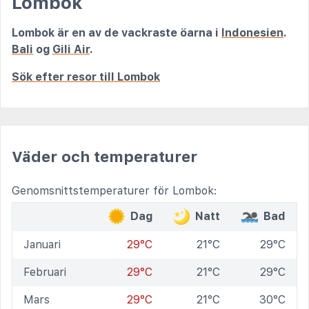
Lombok
Lombok är en av de vackraste öarna i
Indonesien
.
Bali
og
Gili Air
.
Sök efter resor till Lombok
Väder och temperaturer
Genomsnittstemperaturer för Lombok:
Dag
Natt
Bad
Januari
29°C
21°C
29°C
Februari
29°C
21°C
29°C
Mars
29°C
21°C
30°C