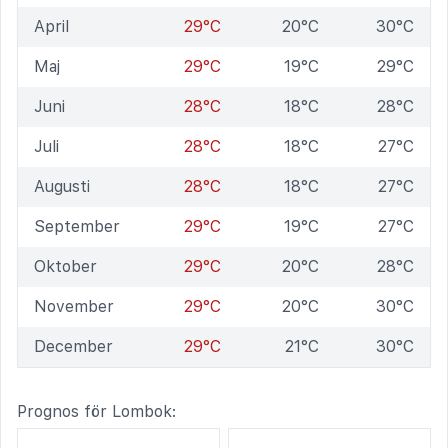
April
29°C
20°C
30°C
Maj
29°C
19°C
29°C
Juni
28°C
18°C
28°C
Juli
28°C
18°C
27°C
Augusti
28°C
18°C
27°C
September
29°C
19°C
27°C
Oktober
29°C
20°C
28°C
November
29°C
20°C
30°C
December
29°C
21°C
30°C
Prognos för Lombok: