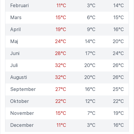
Februari
11°C
3°C
14°C
Mars
15°C
6°C
15°C
April
19°C
9°C
16°C
Maj
24°C
14°C
20°C
Juni
28°C
17°C
24°C
Juli
32°C
20°C
26°C
Augusti
32°C
20°C
26°C
September
27°C
16°C
25°C
Oktober
22°C
12°C
22°C
November
15°C
7°C
19°C
December
11°C
3°C
16°C