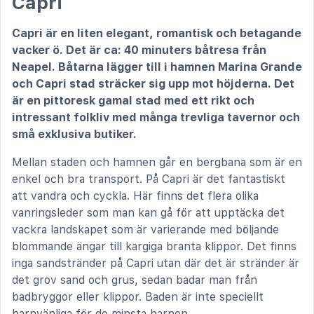
Capri
Capri är en liten elegant, romantisk och betagande
vacker ö. Det är ca: 40 minuters båtresa från
Neapel. Båtarna lägger till i hamnen Marina Grande
och Capri stad sträcker sig upp mot höjderna. Det
är en pittoresk gamal stad med ett rikt och
intressant folkliv med många trevliga tavernor och
små exklusiva butiker.
Mellan staden och hamnen går en bergbana som är en
enkel och bra transport. På Capri är det fantastiskt
att vandra och cyckla. Här finns det flera olika
vanringsleder som man kan gå för att upptäcka det
vackra landskapet som är varierande med böljande
blommande ängar till kargiga branta klippor. Det finns
inga sandstränder på Capri utan där det är stränder är
det grov sand och grus, sedan badar man från
badbryggor eller klippor. Baden är inte speciellt
barnvänliga för de minsta barnen.