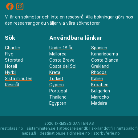
Vi är en sökmotor och inte en resebyrå. Alla bokningar görs hos
den researrangör du väljer via våra sökmotorer.
Sök
Användbara länkar
Charter
Under 18 år
Spanien
Flyg
Mallorca
Kanarieöarna
Storstad
Costa Brava
Costa Blanca
Hotell
Costa del Sol
Grekland
Hyrbil
Kreta
Rhodos
Sista minuten
Turkiet
Italien
Resmål
Cypern
Kroatien
Portugal
Bulgarien
Thailand
Marocko
Egypten
Madeira
2026 ©
REISEGIGANTEN AS
restplass.no
|
sistaminuten.se
|
afbudsrejser.dk
|
äkkilähdöt.fi
|
rantapallo.fi
|
napsu.fi
|
destination.se
|
dinreise.no
|
storbyferie.no