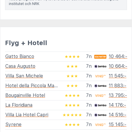
institutet och NRK
Flyg + Hotell
Gatto Bianco
7n
10 464:-
★★★★
Casa Augusto
7n
10 664:-
★★★
Villa San Michele
7n
11 545:-
★★★
Hotel della Piccola Marina
7n
11 883:-
★★★
Bougainville Hotel
7n
13 795:-
★★★★
La Floridiana
7n
14 176:-
★★★★
Villa Lia Hotel Capri
7n
14 516:-
★★★★★
Syrene
7n
15 145:-
★★★★