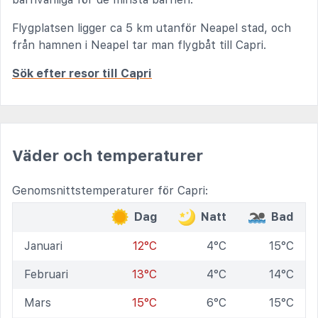
Flygplatsen ligger ca 5 km utanför Neapel stad, och
från hamnen i Neapel tar man flygbåt till Capri.
Sök efter resor till Capri
Väder och temperaturer
Genomsnittstemperaturer för Capri:
Dag
Natt
Bad
Januari
12°C
4°C
15°C
Februari
13°C
4°C
14°C
Mars
15°C
6°C
15°C