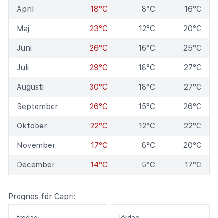
April
18°C
8°C
16°C
Maj
23°C
12°C
20°C
Juni
26°C
16°C
25°C
Juli
29°C
18°C
27°C
Augusti
30°C
18°C
27°C
September
26°C
15°C
26°C
Oktober
22°C
12°C
22°C
November
17°C
8°C
20°C
December
14°C
5°C
17°C
Prognos för Capri:
fredag
lördag