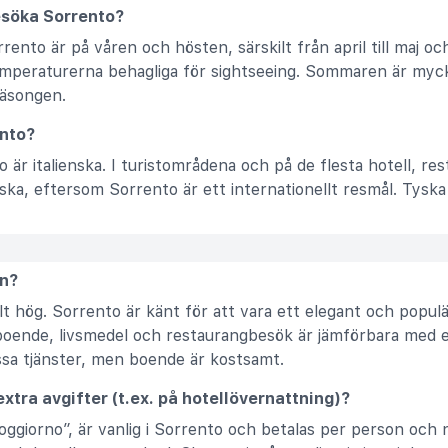
esöka Sorrento?
ento är på våren och hösten, särskilt från april till maj oc
emperaturerna behagliga för sightseeing. Sommaren är myc
äsongen.
ento?
o är italienska. I turistområdena och på de flesta hotell, re
a, eftersom Sorrento är ett internationellt resmål. Tyska 
ån?
lt hög. Sorrento är känt för att vara ett elegant och populä
boende, livsmedel och restaurangbesök är jämförbara med el
issa tjänster, men boende är kostsamt.
 extra avgifter (t.ex. på hotellövernattning)?
 soggiorno”, är vanlig i Sorrento och betalas per person och 