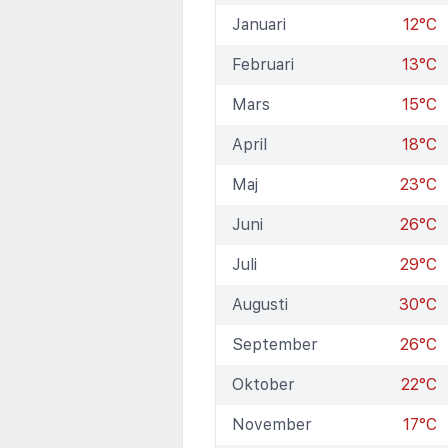
Januari
12°C
Februari
13°C
Mars
15°C
April
18°C
Maj
23°C
Juni
26°C
Juli
29°C
Augusti
30°C
September
26°C
Oktober
22°C
November
17°C