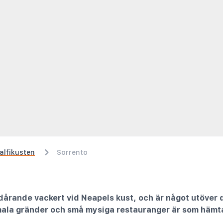
alfikusten
Sorrento
årande vackert vid Neapels kust, och är något utöver d
la gränder och små mysiga restauranger är som hämtat u