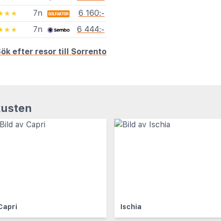
7n
6 160:-
★★★
7n
6 444:-
★★★
ök efter resor till Sorrento
kusten
Capri
Ischia