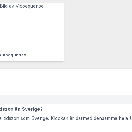
Vicoequense
idszon än Sverige?
mma tidszon som Sverige. Klockan är därmed densamma hela å