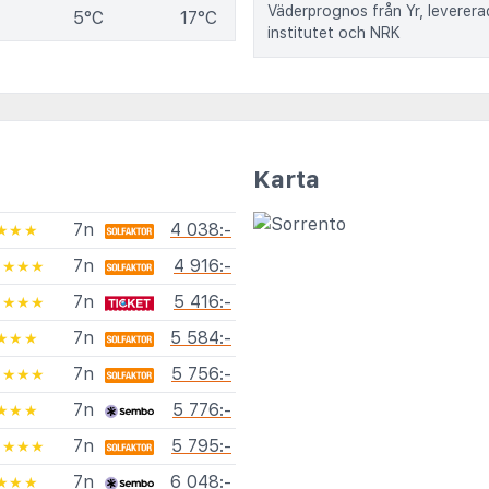
Väderprognos från Yr, leverer
5°C
17°C
institutet och NRK
Karta
7n
4 038:-
★★★
7n
4 916:-
★★★★
7n
5 416:-
★★★★
7n
5 584:-
★★★
7n
5 756:-
★★★★
7n
5 776:-
★★★
7n
5 795:-
★★★★
7n
6 048:-
★★★