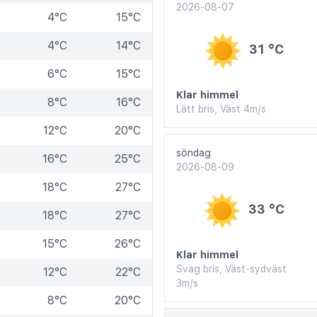
2026-08-07
4°C
15°C
4°C
14°C
31 °C
6°C
15°C
Klar himmel
8°C
16°C
Lätt bris, Väst 4m/s
12°C
20°C
söndag
16°C
25°C
2026-08-09
18°C
27°C
33 °C
18°C
27°C
15°C
26°C
Klar himmel
Svag bris, Väst-sydväst
12°C
22°C
3m/s
8°C
20°C