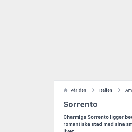
Världen
Italien
Am
Sorrento
Charmiga Sorrento ligger bed
romantiska stad med sina sma
livet.