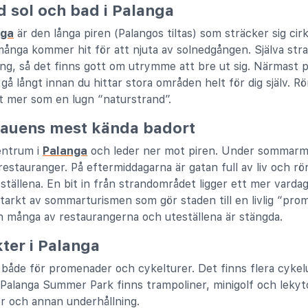
 sol och bad i Palanga
nga
är den långa piren (Palangos tiltas) som sträcker sig cir
många kommer hit för att njuta av solnedgången. Själva str
ång, så det finns gott om utrymme att bre ut sig. Närmast 
gå långt innan du hittar stora områden helt för dig själv. Rö
 mer som en lugn “naturstrand”.
itauens mest kända badort
entrum i
Palanga
och leder ner mot piren. Under sommarmån
estauranger. På eftermiddagarna är gatan full av liv och rör
ställena. En bit in från strandområdet ligger ett mer varda
starkt av sommarturismen som gör staden till en livlig “pr
h många av restaurangerna och uteställena är stängda.
kter i Palanga
 både för promenader och cykelturer. Det finns flera cyke
Palanga Summer Park finns trampoliner, minigolf och lekyto
er och annan underhållning.