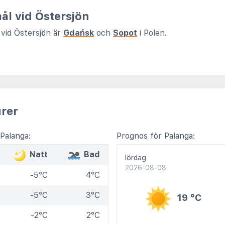
ål vid Östersjön
vid Östersjön är
Gdańsk
och
Sopot
i Polen.
rer
Palanga:
Prognos för Palanga:
Natt
Bad
lördag
2026-08-08
-5°C
4°C
-5°C
3°C
19 °C
-2°C
2°C