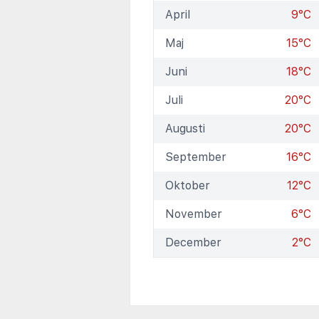
April
9°C
Maj
15°C
Juni
18°C
Juli
20°C
Augusti
20°C
September
16°C
Oktober
12°C
November
6°C
December
2°C