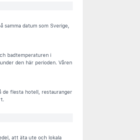
d på samma datum som Sverige,
 och badtemperaturen i
a under den här perioden. Våren
å de flesta hotell, restauranger
t.
edel, att äta ute och lokala