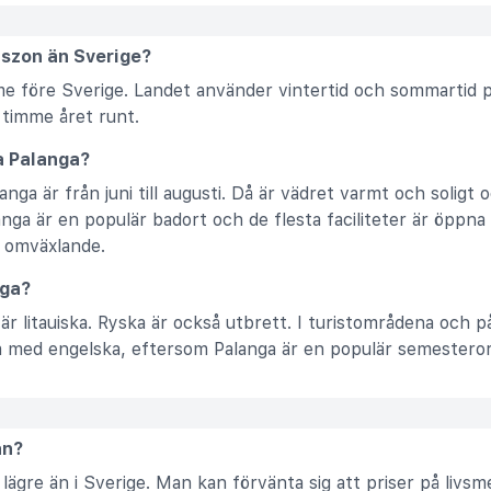
dszon än Sverige?
imme före Sverige. Landet använder vintertid och sommarti
 timme året runt.
a Palanga?
nga är från juni till augusti. Då är vädret varmt och soligt
nga är en populär badort och de flesta faciliteter är öppn
 omväxlande.
nga?
a är litauiska. Ryska är också utbrett. I turistområdena och p
ra med engelska, eftersom Palanga är en populär semesteror
ån?
 lägre än i Sverige. Man kan förvänta sig att priser på livsm