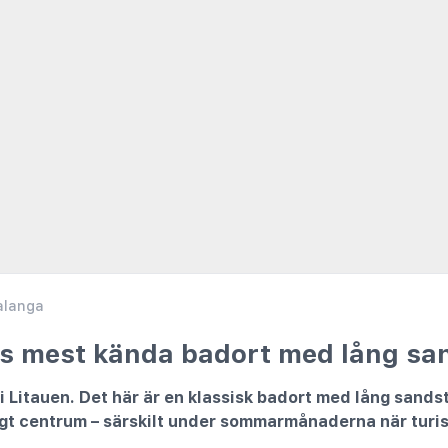
alanga
ns mest kända badort med lång sa
i Litauen. Det här är en klassisk badort med lång sandst
igt centrum – särskilt under sommarmånaderna när turis