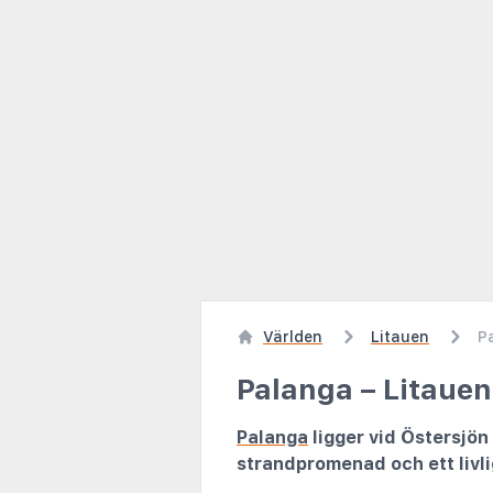
Världen
Litauen
P
Palanga – Litaue
Palanga
ligger vid Östersjön 
strandpromenad och ett livl