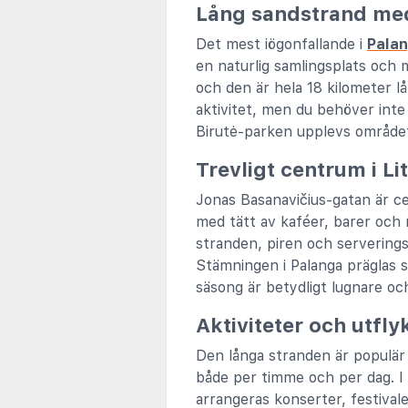
Lång sandstrand med
Det mest iögonfallande i
Pala
en naturlig samlingsplats och 
och den är hela 18 kilometer l
aktivitet, men du behöver inte 
Birutė-parken upplevs området
Trevligt centrum i L
Jonas Basanavičius-gatan är c
med tätt av kaféer, barer och r
stranden, piren och serverings
Stämningen i Palanga präglas 
säsong är betydligt lugnare oc
Aktiviteter och utfly
Den långa stranden är populär
både per timme och per dag. I 
arrangeras konserter, festival