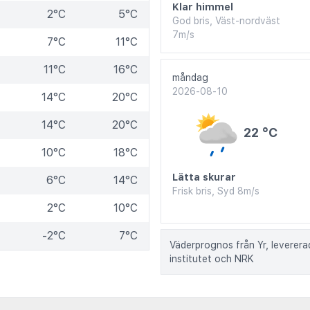
Klar himmel
2°C
5°C
God bris, Väst-nordväst
7m/s
7°C
11°C
11°C
16°C
måndag
2026-08-10
14°C
20°C
14°C
20°C
22 °C
10°C
18°C
Lätta skurar
6°C
14°C
Frisk bris, Syd 8m/s
2°C
10°C
-2°C
7°C
Väderprognos från Yr, leverer
institutet och NRK