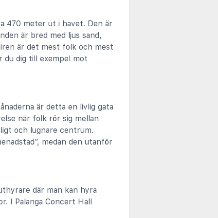
ka 470 meter ut i havet. Den är
anden är bred med ljus sand,
piren är det mest folk och mest
r du dig till exempel mot
aderna är detta en livlig gata
else när folk rör sig mellan
gligt och lugnare centrum.
omenadstad”, medan den utanför
luthyrare där man kan hyra
r. I Palanga Concert Hall