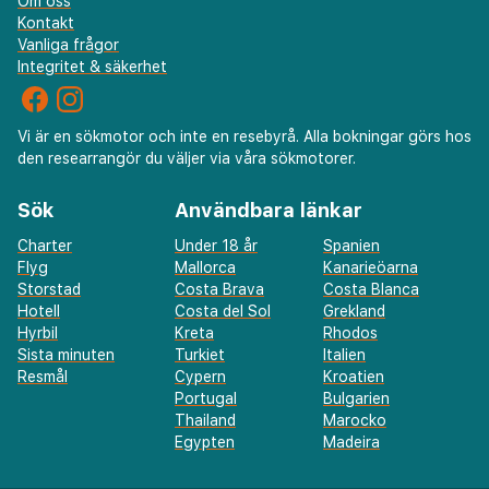
Om oss
Kontakt
Vanliga frågor
Integritet & säkerhet
Vi är en sökmotor och inte en resebyrå. Alla bokningar görs hos
den researrangör du väljer via våra sökmotorer.
Sök
Användbara länkar
Charter
Under 18 år
Spanien
Flyg
Mallorca
Kanarieöarna
Storstad
Costa Brava
Costa Blanca
Hotell
Costa del Sol
Grekland
Hyrbil
Kreta
Rhodos
Sista minuten
Turkiet
Italien
Resmål
Cypern
Kroatien
Portugal
Bulgarien
Thailand
Marocko
Egypten
Madeira