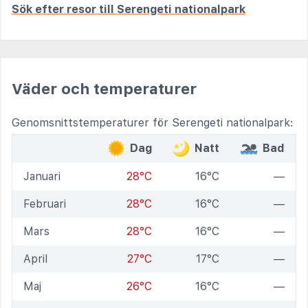
Sök efter resor till Serengeti nationalpark
Väder och temperaturer
Genomsnittstemperaturer för Serengeti nationalpark:
Dag
Natt
Bad
Januari
28°C
16°C
—
Februari
28°C
16°C
—
Mars
28°C
16°C
—
April
27°C
17°C
—
Maj
26°C
16°C
—