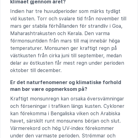
klimaet gjennom året?
Indien har tre huvudperioder som märks tydligt
vid kusten. Torr och svalare tid från november till
mars ger stabila förhållanden för strandliv i Goa,
Maharashtrakusten och Kerala. Den varma
förmonsuntiden från mars till maj innebär höga
temperaturer. Monsunen ger kraftigt regn på
västkusten från cirka juni till september, medan
delar av östkusten får mest regn under perioden
oktober till december.
Er det naturfenomener og klimatiske forhold
man bør være oppmerksom på?
Kraftigt monsunregn kan orsaka översvämningar
och förseningar i trafiken längs kusten. Cykloner
kan förekomma i Bengaliska viken och Arabiska
havet, särskilt runt monsunens början och slut.
Värmerekord och hög UV-index förekommer
under den varmaste perioden. Strömmar och