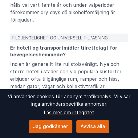
hålls val vart femte år och under valperioder
förekommer dry days då alkoholförsäljning är
förbjuden.
TILGJENGELIGHET OG UNIVERSELL TILPASNING
Er hotell og transportmidler tilrettelagt for
bevegelseshemmede?
Indien är generellt lite rullstolsvänligt. Nya och
större hotell i städer och vid populära kustorter
erbjuder ofta tillgängliga rum, ramper och hiss,
medan gator, vägar och kollektivtrafik är
begränsat anpassade.
Vi använder cookies för anonym trafikanalys. Vi visar
inga användarspecifika annonser.
ALKOHOL OG TOBAKKSREGLER
Läs mer om integritet
Er alkohol lovlig å kjøpe og konsumere i landet,
Jag godkänner
Avvisa alla
i så fall hva er aldersgrensen?