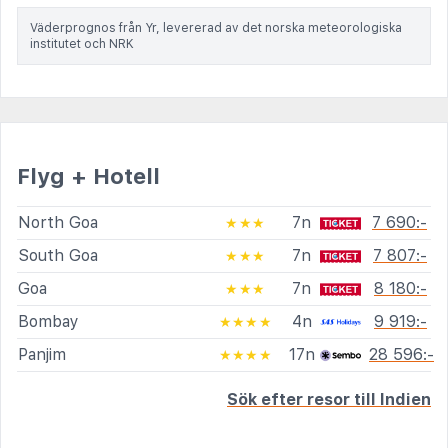
Väderprognos från Yr, levererad av det norska meteorologiska
institutet och NRK
Flyg + Hotell
North Goa
7n
7 690:-
★★★
South Goa
7n
7 807:-
★★★
Goa
7n
8 180:-
★★★
Bombay
4n
9 919:-
★★★★
Panjim
17n
28 596:-
★★★★
Sök efter resor till Indien