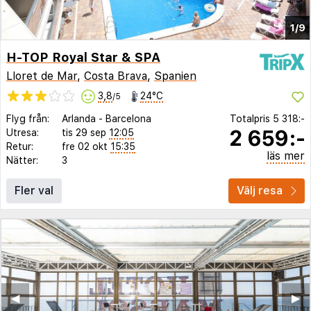
1/9
H-TOP Royal Star & SPA
Lloret de Mar
,
Costa Brava
,
Spanien
3,8
24°C
/5
Flyg från:
Arlanda
-
Barcelona
Totalpris
5 318:-
2 659:-
Utresa:
tis 29 sep
12:05
Retur:
fre 02 okt
15:35
läs mer
Nätter:
3
Fler val
Välj resa
◀︎
▶︎