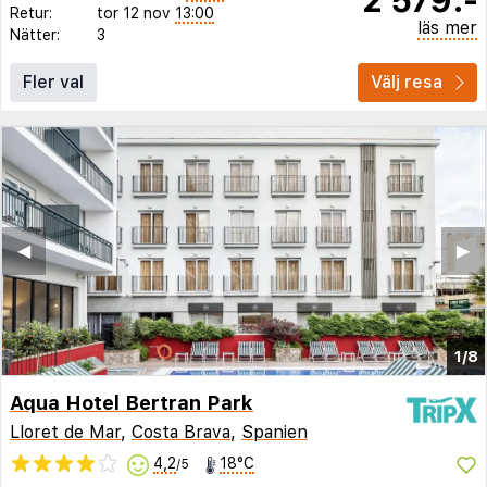
Retur:
tor 12 nov
13:00
läs mer
Nätter:
3
Fler val
Välj resa
◀︎
▶︎
1/8
Aqua Hotel Bertran Park
Lloret de Mar
,
Costa Brava
,
Spanien
4,2
18°C
/5