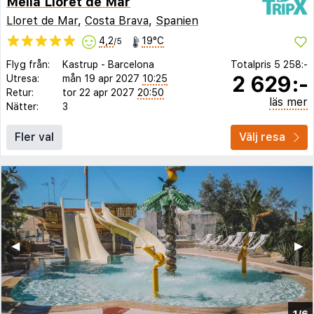
Melia Lloret de Mar
Lloret de Mar
,
Costa Brava
,
Spanien
4,2
19°C
/5
Flyg från:
Kastrup
-
Barcelona
Totalpris
5 258:-
2 629:-
Utresa:
mån 19 apr 2027
10:25
Retur:
tor 22 apr 2027
20:50
läs mer
Nätter:
3
Fler val
Välj resa
◀︎
▶︎
1/6