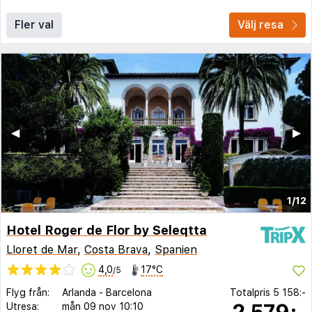
Fler val
Välj resa
◀︎
▶︎
1/12
Hotel Roger de Flor by Seleqtta
Lloret de Mar
,
Costa Brava
,
Spanien
4,0
17°C
/5
Flyg från:
Arlanda
-
Barcelona
Totalpris
5 158:-
2 579:-
Utresa:
mån 09 nov
10:10