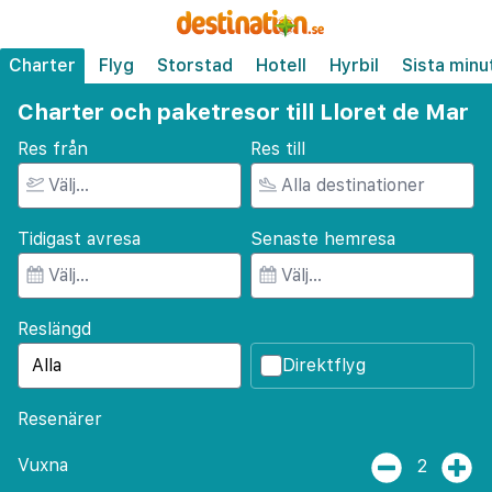
Charter
Flyg
Storstad
Hotell
Hyrbil
Sista minu
Charter och paketresor till Lloret de Mar
Res från
Res till
Tidigast avresa
Senaste hemresa
Reslängd
Direktflyg
Resenärer
Vuxna
2