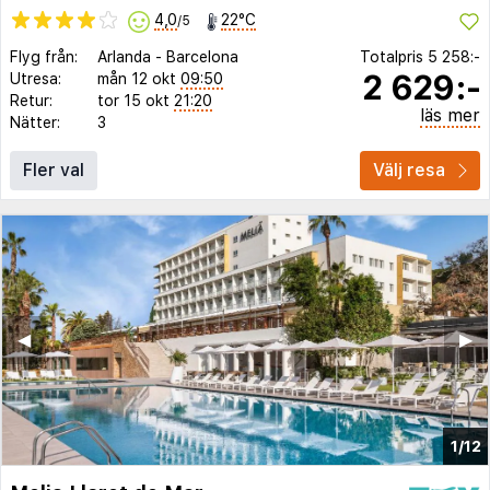
4,0
22°C
/5
Flyg från:
Arlanda
-
Barcelona
Totalpris
5 258:-
2 629:-
Utresa:
mån 12 okt
09:50
Retur:
tor 15 okt
21:20
läs mer
Nätter:
3
Fler val
Välj resa
◀︎
▶︎
1/12