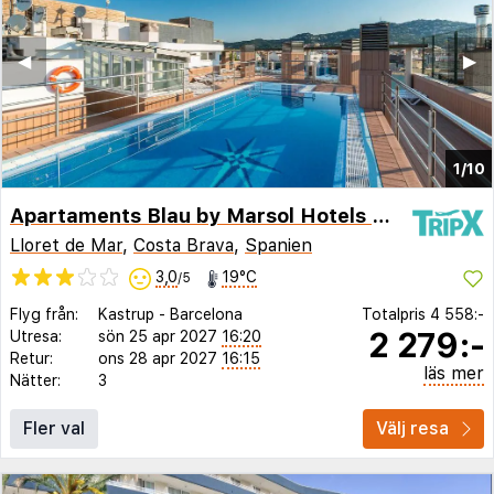
◀︎
▶︎
1/10
Apartaments Blau by Marsol Hotels & Resorts
Lloret de Mar
,
Costa Brava
,
Spanien
3,0
19°C
/5
Flyg från:
Kastrup
-
Barcelona
Totalpris
4 558:-
2 279:-
Utresa:
sön 25 apr 2027
16:20
Retur:
ons 28 apr 2027
16:15
läs mer
Nätter:
3
Fler val
Välj resa