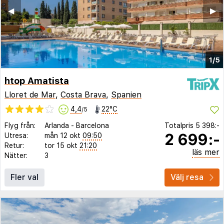
◀︎
▶︎
1/5
htop Amatista
Lloret de Mar
,
Costa Brava
,
Spanien
4,4
22°C
/5
Flyg från:
Arlanda
-
Barcelona
Totalpris
5 398:-
2 699:-
Utresa:
mån 12 okt
09:50
Retur:
tor 15 okt
21:20
läs mer
Nätter:
3
Fler val
Välj resa