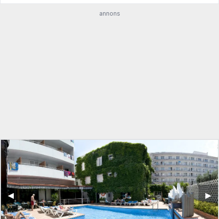
annons
◀︎
▶︎