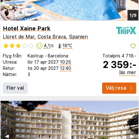
1/9
Hotel Xaine Park
Lloret de Mar
,
Costa Brava
,
Spanien
4,1
18°C
/5
Flyg från:
Kastrup
-
Barcelona
Totalpris
4 718:-
2 359:-
Utresa:
lör 17 apr 2027
10:25
Retur:
tis 20 apr 2027
12:40
läs mer
Nätter:
3
Fler val
Välj resa
◀︎
▶︎