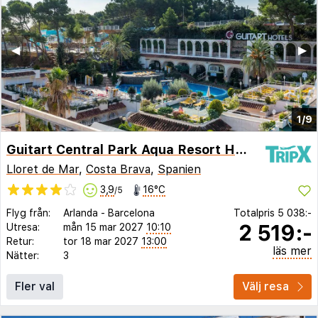
◀︎
▶︎
1/9
Guitart Central Park Aqua Resort Hotel
Lloret de Mar
,
Costa Brava
,
Spanien
3,9
16°C
/5
Flyg från:
Arlanda
-
Barcelona
Totalpris
5 038:-
2 519:-
Utresa:
mån 15 mar 2027
10:10
Retur:
tor 18 mar 2027
13:00
läs mer
Nätter:
3
Fler val
Välj resa