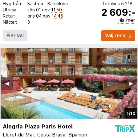
Flyg från:
Kastrup
-
Barcelona
Totalpris
5 218:-
2 609:-
Utresa:
sön 01 nov
11:50
Retur:
ons 04 nov
14:45
läs mer
Nätter:
3
Fler val
Välj resa
◀︎
▶︎
1/10
Alegria Plaza Paris Hotel
Lloret de Mar
,
Costa Brava
,
Spanien