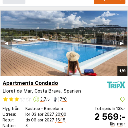
◀︎
▶︎
1/9
Apartments Condado
Lloret de Mar
,
Costa Brava
,
Spanien
3,7
17°C
/5
Flyg från:
Kastrup
-
Barcelona
Totalpris
5 138:-
2 569:-
Utresa:
lör 03 apr 2027
20:00
Retur:
tis 06 apr 2027
16:15
läs mer
Nätter:
3