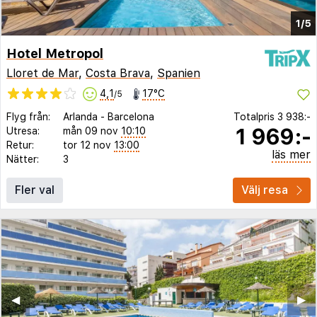
1/5
Hotel Metropol
Lloret de Mar
,
Costa Brava
,
Spanien
4,1
17°C
/5
Flyg från:
Arlanda
-
Barcelona
Totalpris
3 938:-
1 969:-
Utresa:
mån 09 nov
10:10
Retur:
tor 12 nov
13:00
läs mer
Nätter:
3
Fler val
Välj resa
◀︎
▶︎