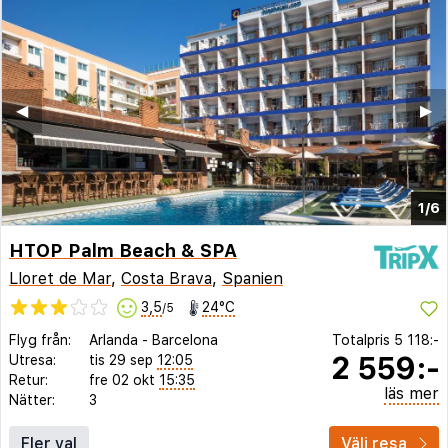
◀︎
▶︎
1/6
HTOP Palm Beach & SPA
Lloret de Mar
,
Costa Brava
,
Spanien
3,5
24°C
/5
Flyg från:
Arlanda
-
Barcelona
Totalpris
5 118:-
2 559:-
Utresa:
tis 29 sep
12:05
Retur:
fre 02 okt
15:35
läs mer
Nätter:
3
Fler val
Välj resa