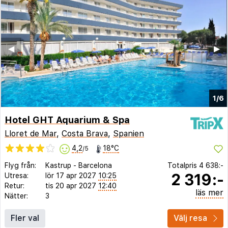
◀︎
▶︎
1/6
Hotel GHT Aquarium & Spa
Lloret de Mar
,
Costa Brava
,
Spanien
4,2
18°C
/5
Flyg från:
Kastrup
-
Barcelona
Totalpris
4 638:-
2 319:-
Utresa:
lör 17 apr 2027
10:25
Retur:
tis 20 apr 2027
12:40
läs mer
Nätter:
3
Fler val
Välj resa