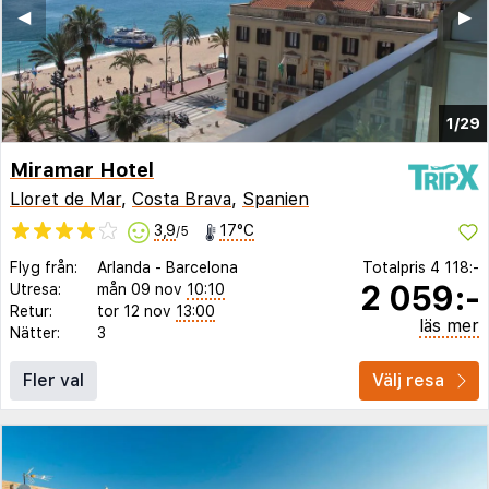
◀︎
▶︎
1/29
Miramar Hotel
Lloret de Mar
,
Costa Brava
,
Spanien
3,9
17°C
/5
Flyg från:
Arlanda
-
Barcelona
Totalpris
4 118:-
2 059:-
Utresa:
mån 09 nov
10:10
Retur:
tor 12 nov
13:00
läs mer
Nätter:
3
Fler val
Välj resa