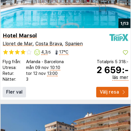
1/13
Hotel Marsol
Lloret de Mar
,
Costa Brava
,
Spanien
4,3
17°C
/5
Flyg från:
Arlanda
-
Barcelona
Totalpris
5 318:-
2 659:-
Utresa:
mån 09 nov
10:10
Retur:
tor 12 nov
13:00
läs mer
Nätter:
3
Fler val
Välj resa