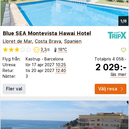
1/8
Blue SEA Montevista Hawai Hotel
Lloret de Mar
,
Costa Brava
,
Spanien
3,3
18°C
/5
Flyg från:
Kastrup
-
Barcelona
Totalpris
4 058:-
2 029:-
Utresa:
lör 17 apr 2027
10:25
Retur:
tis 20 apr 2027
12:40
läs mer
Nätter:
3
Fler val
Välj resa