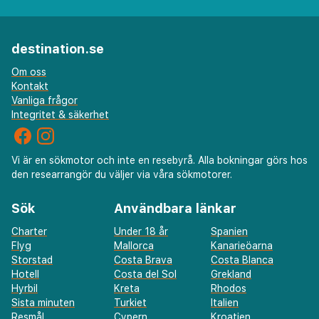
destination.se
Om oss
Kontakt
Vanliga frågor
Integritet & säkerhet
Vi är en sökmotor och inte en resebyrå. Alla bokningar görs hos
den researrangör du väljer via våra sökmotorer.
Sök
Användbara länkar
Charter
Under 18 år
Spanien
Flyg
Mallorca
Kanarieöarna
Storstad
Costa Brava
Costa Blanca
Hotell
Costa del Sol
Grekland
Hyrbil
Kreta
Rhodos
Sista minuten
Turkiet
Italien
Resmål
Cypern
Kroatien