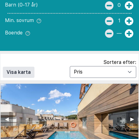
Barn (0-17 år)
0
Min. sovrum
1
Boende
—
Sortera efter:
Visa karta
◀︎
▶︎