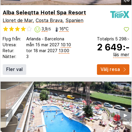
Alba Seleqtta Hotel Spa Resort
Lloret de Mar
,
Costa Brava
,
Spanien
3,9
16°C
/5
Flyg från:
Arlanda
-
Barcelona
Totalpris
5 298:-
2 649:-
Utresa:
mån 15 mar 2027
10:10
Retur:
tor 18 mar 2027
13:00
läs mer
Nätter:
3
Fler val
Välj resa
◀︎
▶︎