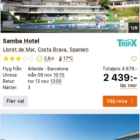
1/9
Samba Hotel
Lloret de Mar
,
Costa Brava
,
Spanien
3,8
17°C
/5
Flyg från:
Arlanda
-
Barcelona
Totalpris
4 878:-
2 439:-
Utresa:
mån 09 nov
10:10
Retur:
tor 12 nov
13:00
läs mer
Nätter:
3
Fler val
Välj resa