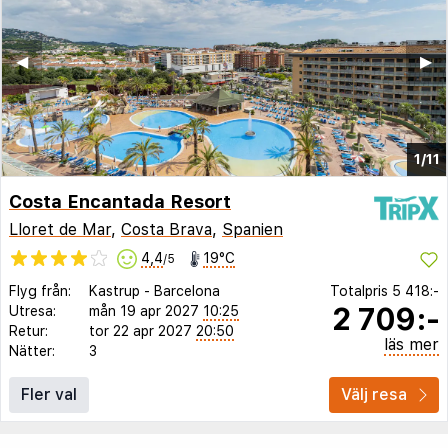
◀︎
▶︎
1/11
Costa Encantada Resort
Lloret de Mar
,
Costa Brava
,
Spanien
4,4
19°C
/5
Flyg från:
Kastrup
-
Barcelona
Totalpris
5 418:-
2 709:-
Utresa:
mån 19 apr 2027
10:25
Retur:
tor 22 apr 2027
20:50
läs mer
Nätter:
3
Fler val
Välj resa