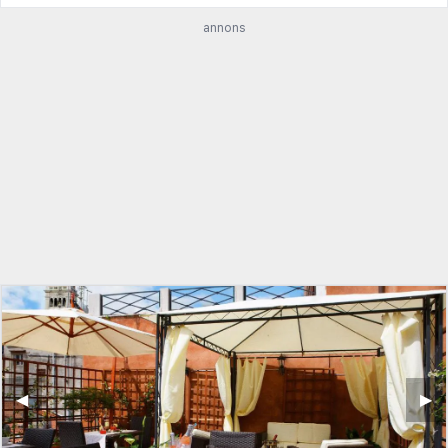
annons
◀︎
▶︎