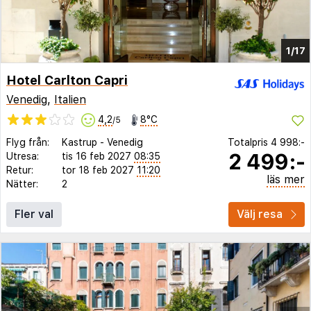
1/17
Hotel Carlton Capri
Venedig
,
Italien
4,2
8°C
/5
Flyg från:
Kastrup
-
Venedig
Totalpris
4 998:-
2 499:-
Utresa:
tis 16 feb 2027
08:35
Retur:
tor 18 feb 2027
11:20
läs mer
Nätter:
2
Fler val
Välj resa