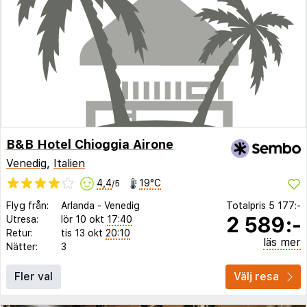
B&B Hotel Chioggia Airone
Venedig
,
Italien
4,4
19°C
/5
Flyg från:
Arlanda
-
Venedig
Totalpris
5 177:-
2 589:-
Utresa:
lör 10 okt
17:40
Retur:
tis 13 okt
20:10
läs mer
Nätter:
3
Fler val
Välj resa