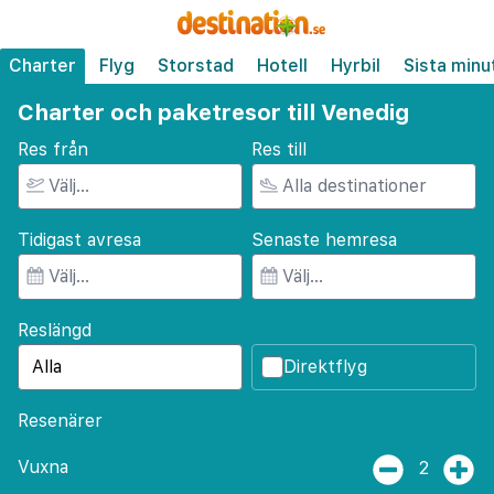
Charter
Flyg
Storstad
Hotell
Hyrbil
Sista minu
Charter och paketresor till Venedig
Res från
Res till
Tidigast avresa
Senaste hemresa
Reslängd
Direktflyg
Resenärer
Vuxna
2