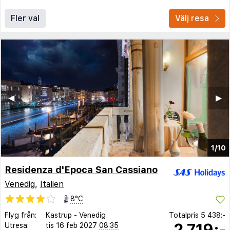
Fler val
Välj resa
◀︎
▶︎
1/10
Residenza d'Epoca San Cassiano
Venedig
,
Italien
8°C
Flyg från:
Kastrup
-
Venedig
Totalpris
5 438:-
2 719:-
Utresa:
tis 16 feb 2027
08:35