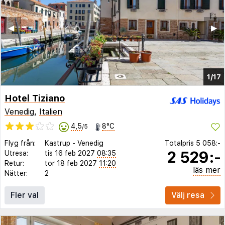
◀︎
▶︎
1/17
Hotel Tiziano
Venedig
,
Italien
4,5
8°C
/5
Flyg från:
Kastrup
-
Venedig
Totalpris
5 058:-
2 529:-
Utresa:
tis 16 feb 2027
08:35
Retur:
tor 18 feb 2027
11:20
läs mer
Nätter:
2
Fler val
Välj resa