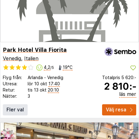
Park Hotel Villa Fiorita
Venedig
,
Italien
4,2
19°C
/5
Flyg från:
Arlanda
-
Venedig
Totalpris
5 620:-
2 810:-
Utresa:
lör 10 okt
17:40
Retur:
tis 13 okt
20:10
läs mer
Nätter:
3
Fler val
Välj resa