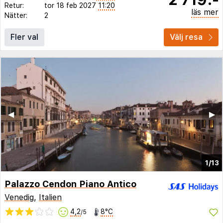
Retur:
tor 18 feb 2027
11:20
läs mer
Nätter:
2
Fler val
Välj resa
◀︎
▶︎
1/13
Palazzo Cendon Piano Antico
Venedig
,
Italien
4,2
8°C
/5