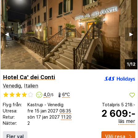
◀︎
▶︎
1/12
Hotel Ca' dei Conti
Venedig
,
Italien
4,0
6°C
/5
Flyg från:
Kastrup
-
Venedig
Totalpris
5 218:-
2 609:-
Utresa:
fre 15 jan 2027
08:35
Retur:
sön 17 jan 2027
11:20
läs mer
Nätter:
2
Fler val
Välj resa