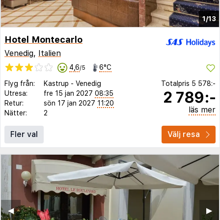
1/13
Hotel Montecarlo
Venedig
,
Italien
4,6
6°C
/5
Flyg från:
Kastrup
-
Venedig
Totalpris
5 578:-
2 789:-
Utresa:
fre 15 jan 2027
08:35
Retur:
sön 17 jan 2027
11:20
läs mer
Nätter:
2
Fler val
Välj resa
◀︎
▶︎