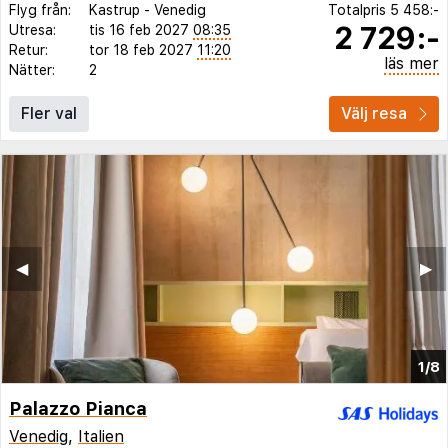
Flyg från:
Kastrup
-
Venedig
Totalpris
5 458:-
2 729:-
Utresa:
tis 16 feb 2027
08:35
Retur:
tor 18 feb 2027
11:20
läs mer
Nätter:
2
Fler val
Välj resa
◀︎
▶︎
1/8
Palazzo Pianca
Venedig
,
Italien