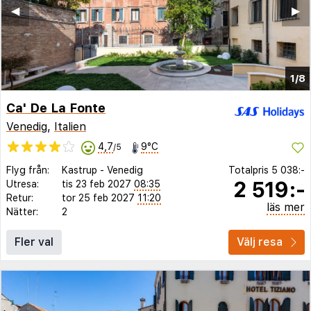
◀︎
▶︎
1/8
Ca' De La Fonte
Venedig
,
Italien
4,7
9°C
/5
Flyg från:
Kastrup
-
Venedig
Totalpris
5 038:-
2 519:-
Utresa:
tis 23 feb 2027
08:35
Retur:
tor 25 feb 2027
11:20
läs mer
Nätter:
2
Fler val
Välj resa