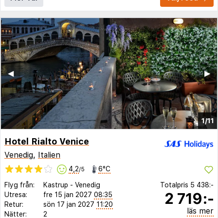
◀︎
▶︎
1/11
Hotel Rialto Venice
Venedig
,
Italien
4,2
6°C
/5
Flyg från:
Kastrup
-
Venedig
Totalpris
5 438:-
2 719:-
Utresa:
fre 15 jan 2027
08:35
Retur:
sön 17 jan 2027
11:20
läs mer
Nätter:
2