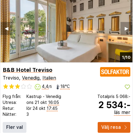
◀︎
▶︎
1/10
B&B Hotel Treviso
Treviso,
Venedig
,
Italien
4,4
18°C
/5
Flyg från:
Kastrup
-
Venedig
Totalpris
5 068:-
2 534:-
Utresa:
ons 21 okt
16:05
Retur:
lör 24 okt
17:45
läs mer
Nätter:
3
Fler val
Välj resa