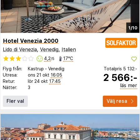
1/10
Hotel Venezia 2000
Lido di Venezia
,
Venedig
,
Italien
4,2
17°C
/5
Flyg från:
Kastrup
-
Venedig
Totalpris
5 132:-
2 566:-
Utresa:
ons 21 okt
16:05
Retur:
lör 24 okt
17:45
läs mer
Nätter:
3
Fler val
Välj resa