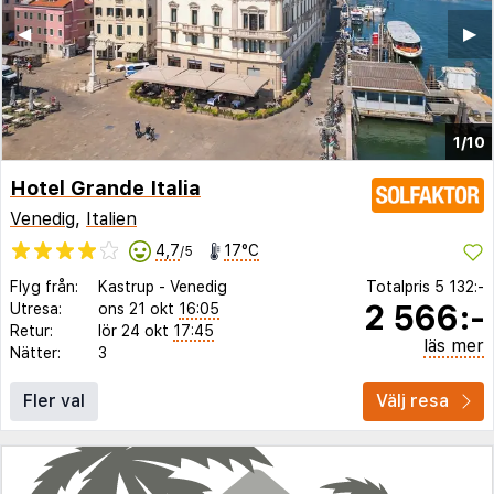
◀︎
▶︎
1/10
Hotel Grande Italia
Venedig
,
Italien
4,7
17°C
/5
Flyg från:
Kastrup
-
Venedig
Totalpris
5 132:-
2 566:-
Utresa:
ons 21 okt
16:05
Retur:
lör 24 okt
17:45
läs mer
Nätter:
3
Fler val
Välj resa