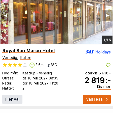
◀︎
▶︎
1/15
Royal San Marco Hotel
Venedig
,
Italien
3,6
8°C
/5
Flyg från:
Kastrup
-
Venedig
Totalpris
5 638:-
2 819:-
Utresa:
tis 16 feb 2027
08:35
Retur:
tor 18 feb 2027
11:20
läs mer
Nätter:
2
Fler val
Välj resa