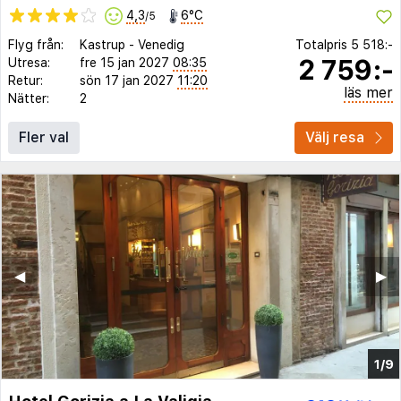
4,3
6°C
/5
Flyg från:
Kastrup
-
Venedig
Totalpris
5 518:-
2 759:-
Utresa:
fre 15 jan 2027
08:35
Retur:
sön 17 jan 2027
11:20
läs mer
Nätter:
2
Fler val
Välj resa
◀︎
▶︎
1/9