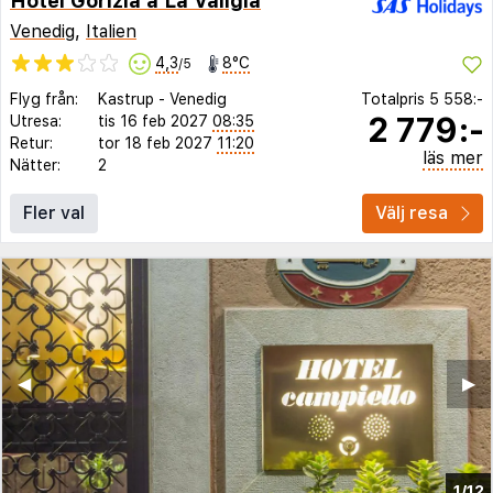
Hotel Gorizia a La Valigia
Venedig
,
Italien
4,3
8°C
/5
Flyg från:
Kastrup
-
Venedig
Totalpris
5 558:-
2 779:-
Utresa:
tis 16 feb 2027
08:35
Retur:
tor 18 feb 2027
11:20
läs mer
Nätter:
2
Fler val
Välj resa
◀︎
▶︎
1/12