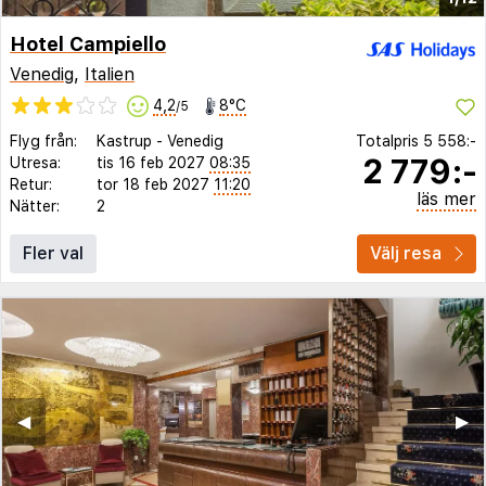
Hotel Campiello
Venedig
,
Italien
4,2
8°C
/5
Flyg från:
Kastrup
-
Venedig
Totalpris
5 558:-
2 779:-
Utresa:
tis 16 feb 2027
08:35
Retur:
tor 18 feb 2027
11:20
läs mer
Nätter:
2
Fler val
Välj resa
◀︎
▶︎