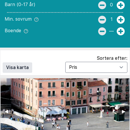
Barn (0-17 år)
0
Min. sovrum
1
Boende
—
Sortera efter:
Visa karta
◀︎
▶︎