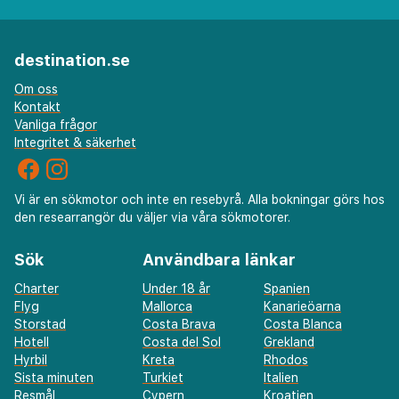
destination.se
Om oss
Kontakt
Vanliga frågor
Integritet & säkerhet
Vi är en sökmotor och inte en resebyrå. Alla bokningar görs hos
den researrangör du väljer via våra sökmotorer.
Sök
Användbara länkar
Charter
Under 18 år
Spanien
Flyg
Mallorca
Kanarieöarna
Storstad
Costa Brava
Costa Blanca
Hotell
Costa del Sol
Grekland
Hyrbil
Kreta
Rhodos
Sista minuten
Turkiet
Italien
Resmål
Cypern
Kroatien