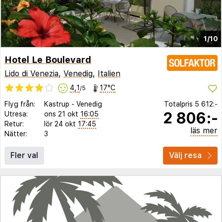
1/10
Hotel Le Boulevard
Lido di Venezia
,
Venedig
,
Italien
4,1
17°C
/5
Flyg från:
Kastrup
-
Venedig
Totalpris
5 612:-
2 806:-
Utresa:
ons 21 okt
16:05
Retur:
lör 24 okt
17:45
läs mer
Nätter:
3
Fler val
Välj resa