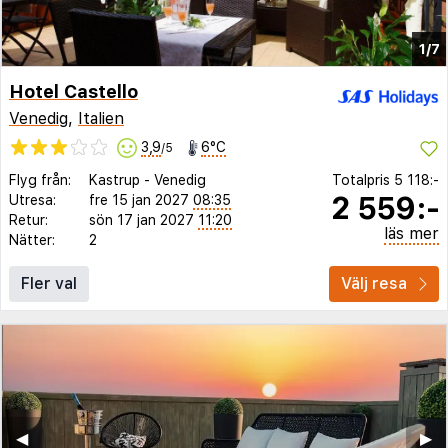
1/7
Hotel Castello
Venedig
,
Italien
3,9
6°C
/5
Flyg från:
Kastrup
-
Venedig
Totalpris
5 118:-
2 559:-
Utresa:
fre 15 jan 2027
08:35
Retur:
sön 17 jan 2027
11:20
läs mer
Nätter:
2
Fler val
Välj resa
◀︎
▶︎