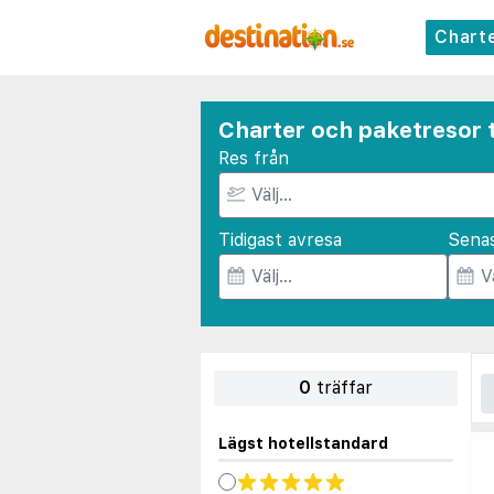
Chart
Charter och paketresor t
Res från
Tidigast avresa
Sena
0
träffar
Lägst hotellstandard