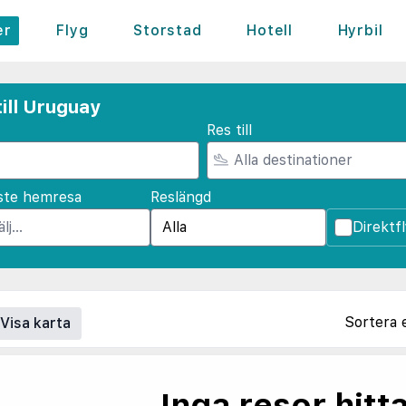
er
Flyg
Storstad
Hotell
Hyrbil
ill Uruguay
Res till
ste hemresa
Reslängd
Direktf
Sortera 
Visa karta
Inga resor hitt