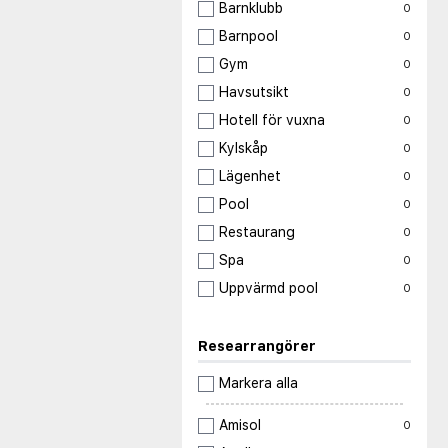
Barnklubb
0
Barnpool
0
Gym
0
Havsutsikt
0
Hotell för vuxna
0
Kylskåp
0
Lägenhet
0
Pool
0
Restaurang
0
Spa
0
Uppvärmd pool
0
Researrangörer
Markera alla
Amisol
0