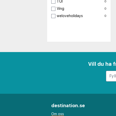
TUI
0
Ving
0
weloveholidays
0
Vill du ha
destination.se
Om oss