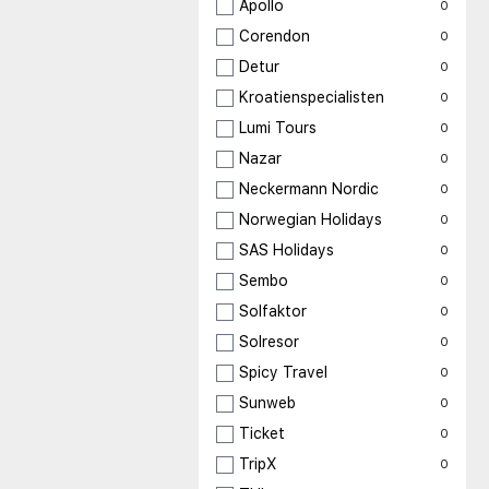
Apollo
0
Corendon
0
Detur
0
Kroatienspecialisten
0
Lumi Tours
0
Nazar
0
Neckermann Nordic
0
Norwegian Holidays
0
SAS Holidays
0
Sembo
0
Solfaktor
0
Solresor
0
Spicy Travel
0
Sunweb
0
Ticket
0
TripX
0