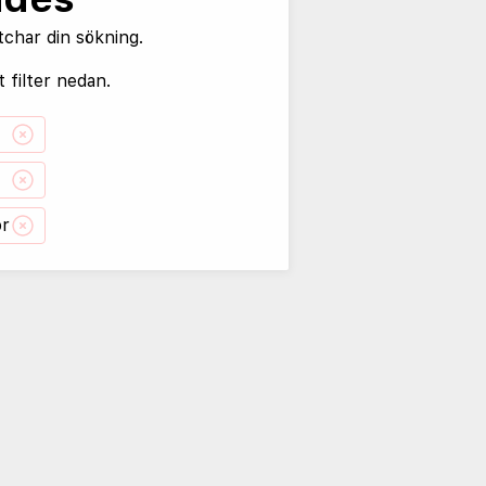
tchar din sökning.
 filter nedan.
or