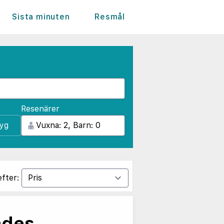
Sista minuten
Resmål
Resenärer
lyg
efter:
ades