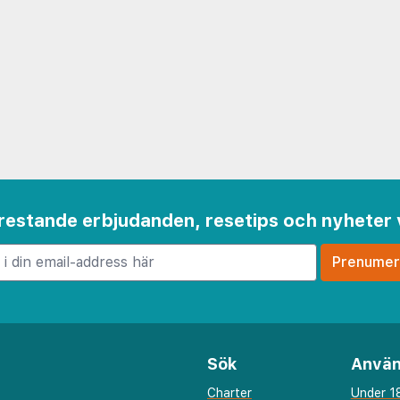
 frestande erbjudanden, resetips och nyheter 
Sök
Använ
Charter
Under 18