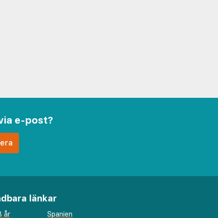
via e-post?
dbara länkar
 år
Spanien