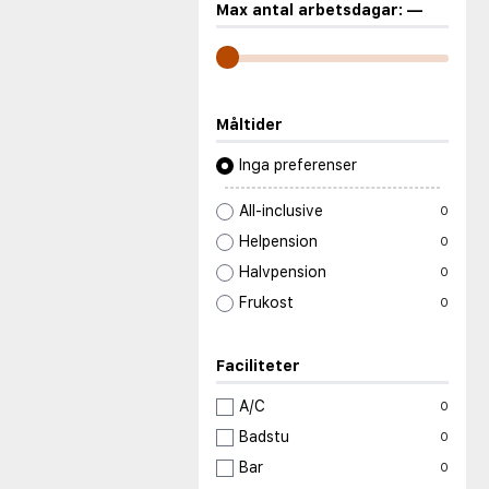
Max antal arbetsdagar:
—
Måltider
Inga preferenser
All-inclusive
0
Helpension
0
Halvpension
0
Frukost
0
Faciliteter
A/C
0
Badstu
0
Bar
0