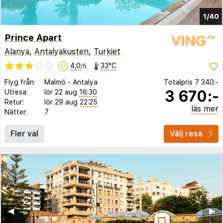
1/40
Prince Apart
Alanya
,
Antalyakusten
,
Turkiet
4,0
33°C
/5
Flyg från:
Malmö
-
Antalya
Totalpris
7 340:-
3 670:-
Utresa:
lör 22 aug
16:30
Retur:
lör 29 aug
22:25
läs mer
Nätter:
7
Fler val
Välj resa
◀︎
▶︎