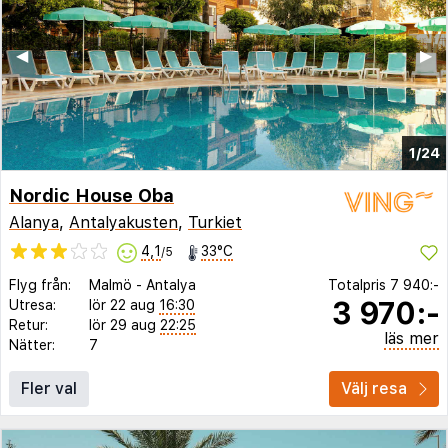
◀︎
▶︎
1/24
Nordic House Oba
Alanya
,
Antalyakusten
,
Turkiet
4,1
33°C
/5
Flyg från:
Malmö
-
Antalya
Totalpris
7 940:-
3 970:-
Utresa:
lör 22 aug
16:30
Retur:
lör 29 aug
22:25
läs mer
Nätter:
7
Fler val
Välj resa