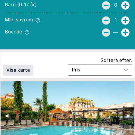
Barn (0-17 år)
0
Min. sovrum
1
Boende
—
Sortera efter:
Visa karta
◀︎
▶︎