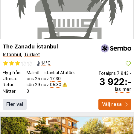
The Zanadu İstanbul
Istanbul
,
Turkiet
14°C
Flyg från:
Malmö
-
Istanbul Atatürk
Totalpris
7 843:-
3 922:-
Utresa:
ons 25 nov
17:30
Retur:
sön 29 nov
05:30
läs mer
Nätter:
3
Fler val
Välj resa