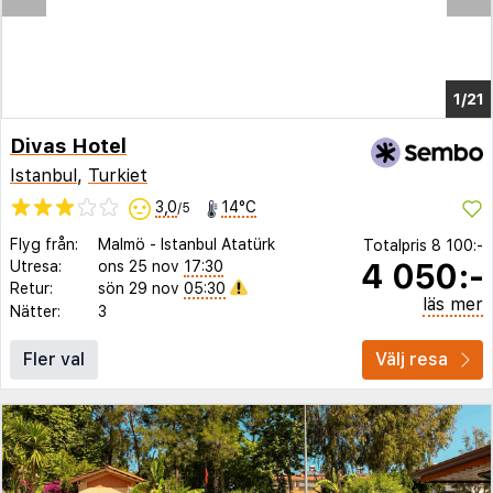
1/16
Divas Hotel
Istanbul
,
Turkiet
3,0
14°C
/5
Flyg från:
Malmö
-
Istanbul Atatürk
Totalpris
8 100:-
4 050:-
Utresa:
ons 25 nov
17:30
Retur:
sön 29 nov
05:30
läs mer
Nätter:
3
Fler val
Välj resa