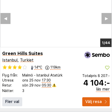
◀︎
▶︎
1/37
Green Hills Suites
Istanbul
,
Turkiet
14°C
119km
Flyg från:
Malmö
-
Istanbul Atatürk
Totalpris
8 207:-
4 104:-
Utresa:
ons 25 nov
17:30
Retur:
sön 29 nov
05:30
läs mer
Nätter:
3
Fler val
Välj resa