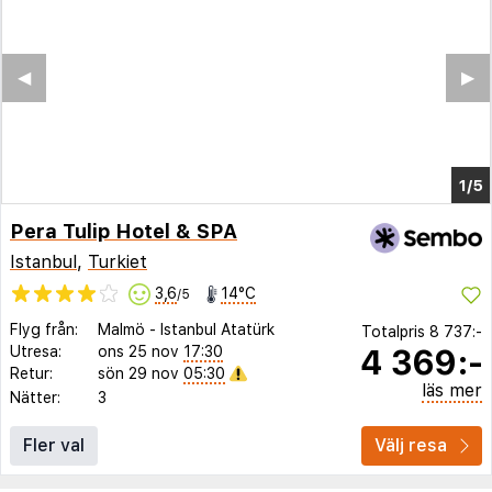
Pera Tulip Hotel & SPA
Istanbul
,
Turkiet
3,6
14°C
/5
Flyg från:
Malmö
-
Istanbul Atatürk
Totalpris
8 737:-
4 369:-
Utresa:
ons 25 nov
17:30
Retur:
sön 29 nov
05:30
läs mer
Nätter:
3
Fler val
Välj resa