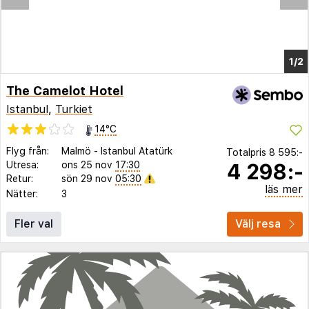
The Camelot Hotel
Istanbul
,
Turkiet
14°C
Flyg från:
Malmö
-
Istanbul Atatürk
Totalpris
8 595:-
4 298:-
Utresa:
ons 25 nov
17:30
Retur:
sön 29 nov
05:30
läs mer
Nätter:
3
Fler val
Välj resa