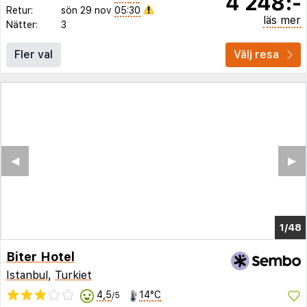
4 248:-
Retur:
sön 29 nov
05:30
läs mer
Nätter:
3
Fler val
Välj resa
◀︎
▶︎
1/43
Biter Hotel
Istanbul
,
Turkiet
4,5
14°C
/5