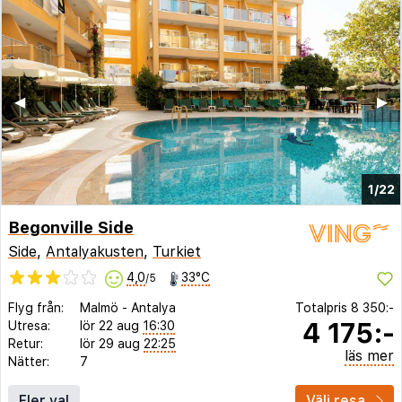
◀︎
▶︎
1/22
Begonville Side
Side
,
Antalyakusten
,
Turkiet
4,0
33°C
/5
Flyg från:
Malmö
-
Antalya
Totalpris
8 350:-
4 175:-
Utresa:
lör 22 aug
16:30
Retur:
lör 29 aug
22:25
läs mer
Nätter:
7
Fler val
Välj resa