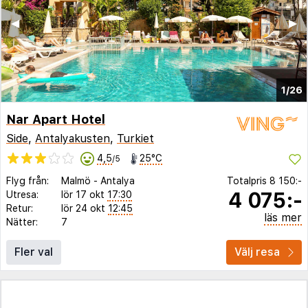
◀︎
▶︎
1/26
Nar Apart Hotel
Side
,
Antalyakusten
,
Turkiet
4,5
25°C
/5
Flyg från:
Malmö
-
Antalya
Totalpris
8 150:-
4 075:-
Utresa:
lör 17 okt
17:30
Retur:
lör 24 okt
12:45
läs mer
Nätter:
7
Fler val
Välj resa