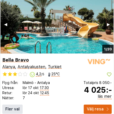
◀︎
▶︎
1/20
Bella Bravo
Alanya
,
Antalyakusten
,
Turkiet
4,2
25°C
/5
Flyg från:
Malmö
-
Antalya
Totalpris
8 050:-
4 025:-
Utresa:
lör 17 okt
17:30
Retur:
lör 24 okt
12:45
läs mer
Nätter:
7
Fler val
Välj resa