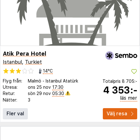
Atik Pera Hotel
Istanbul
,
Turkiet
14°C
Flyg från:
Malmö
-
Istanbul Atatürk
Totalpris
8 705:-
4 353:-
Utresa:
ons 25 nov
17:30
Retur:
sön 29 nov
05:30
läs mer
Nätter:
3
Fler val
Välj resa