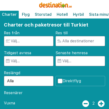
Charter
Flyg
Storstad
Hotell
Hyrbil
Sista minu
Charter och paketresor till Turkiet
Res från
Res till
Tidigast avresa
Senaste hemresa
Reslängd
Direktflyg
Resenärer
Vuxna
2