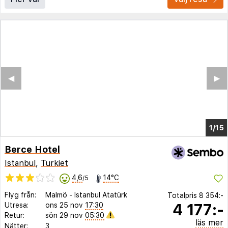
◀︎
▶︎
1/10
Berce Hotel
Istanbul
,
Turkiet
4,6
14°C
/5
Flyg från:
Malmö
-
Istanbul Atatürk
Totalpris
8 354:-
4 177:-
Utresa:
ons 25 nov
17:30
Retur:
sön 29 nov
05:30
läs mer
Nätter:
3