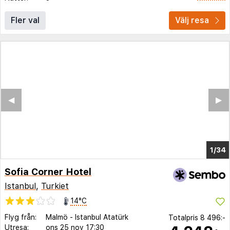
Fler val
Välj resa
◀︎
▶︎
1/30
Sofia Corner Hotel
Istanbul
,
Turkiet
14°C
Flyg från:
Malmö
-
Istanbul Atatürk
Totalpris
8 496:-
Utresa:
ons 25 nov
17:30