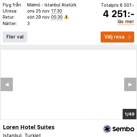
Flyg från:
Malmö
-
Istanbul Atatürk
Totalpris
8 501:-
4 251:-
Utresa:
ons 25 nov
17:30
Retur:
sön 29 nov
05:30
läs mer
Nätter:
3
Fler val
Välj resa
◀︎
▶︎
1/45
Loren Hotel Suites
Istanbul
,
Turkiet