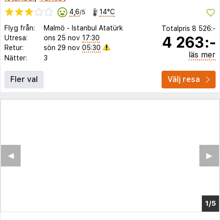
4,6
14°C
/5
Flyg från:
Malmö
-
Istanbul Atatürk
Totalpris
8 526:-
4 263:-
Utresa:
ons 25 nov
17:30
Retur:
sön 29 nov
05:30
läs mer
Nätter:
3
Fler val
Välj resa