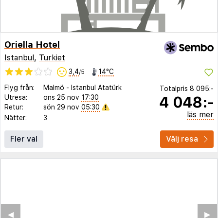
Oriella Hotel
Istanbul
,
Turkiet
3,4
14°C
/5
Flyg från:
Malmö
-
Istanbul Atatürk
Totalpris
8 095:-
4 048:-
Utresa:
ons 25 nov
17:30
Retur:
sön 29 nov
05:30
läs mer
Nätter:
3
Fler val
Välj resa
◀︎
▶︎