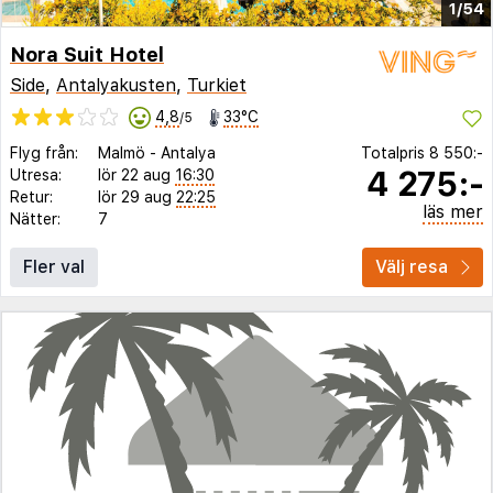
1/54
Nora Suit Hotel
Side
,
Antalyakusten
,
Turkiet
4,8
33°C
/5
Flyg från:
Malmö
-
Antalya
Totalpris
8 550:-
4 275:-
Utresa:
lör 22 aug
16:30
Retur:
lör 29 aug
22:25
läs mer
Nätter:
7
Fler val
Välj resa