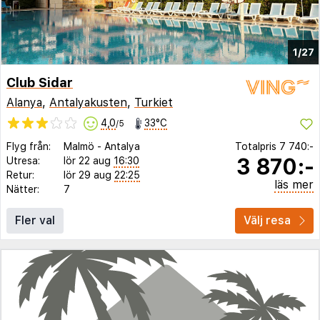
1/27
Club Sidar
Alanya
,
Antalyakusten
,
Turkiet
4,0
33°C
/5
Flyg från:
Malmö
-
Antalya
Totalpris
7 740:-
3 870:-
Utresa:
lör 22 aug
16:30
Retur:
lör 29 aug
22:25
läs mer
Nätter:
7
Fler val
Välj resa