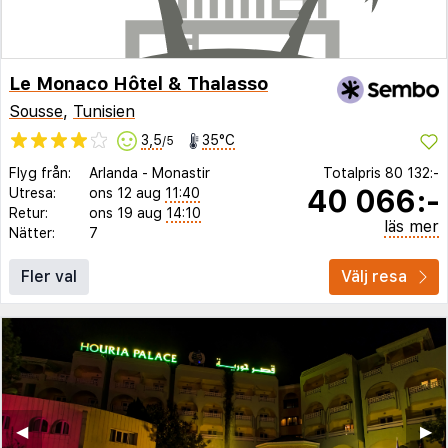
Le Monaco Hôtel & Thalasso
Sousse
,
Tunisien
3,5
35°C
/5
Flyg från:
Arlanda
-
Monastir
Totalpris
80 132:-
40 066:-
Utresa:
ons 12 aug
11:40
Retur:
ons 19 aug
14:10
läs mer
Nätter:
7
Fler val
Välj resa
◀︎
▶︎