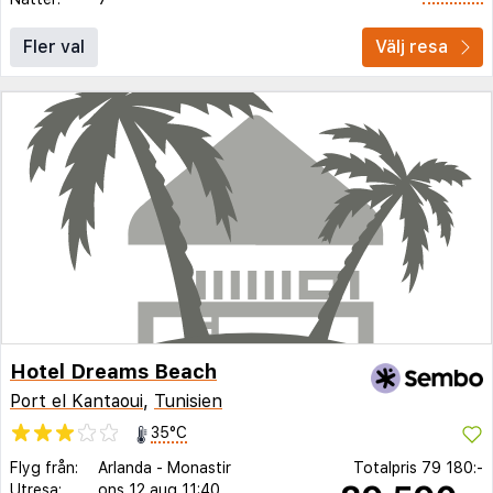
Fler val
Välj resa
Hotel Dreams Beach
Port el Kantaoui
,
Tunisien
35°C
Flyg från:
Arlanda
-
Monastir
Totalpris
79 180:-
Utresa:
ons 12 aug
11:40