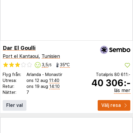
Dar El Goulli
Port el Kantaoui
,
Tunisien
3,5
35°C
/5
Flyg från:
Arlanda
-
Monastir
Totalpris
80 611:-
40 306:-
Utresa:
ons 12 aug
11:40
Retur:
ons 19 aug
14:10
läs mer
Nätter:
7
Fler val
Välj resa