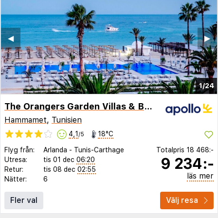
◀︎
▶︎
1/24
The Orangers Garden Villas & Bungalows
Hammamet
,
Tunisien
4,1
18°C
/5
Flyg från:
Arlanda
-
Tunis-Carthage
Totalpris
18 468:-
9 234:-
Utresa:
tis 01 dec
06:20
Retur:
tis 08 dec
02:55
läs mer
Nätter:
6
Fler val
Välj resa