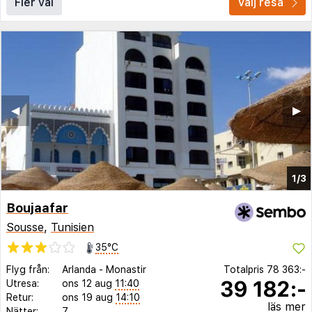
Fler val
Välj resa
◀︎
▶︎
1/3
Boujaafar
Sousse
,
Tunisien
35°C
Flyg från:
Arlanda
-
Monastir
Totalpris
78 363:-
39 182:-
Utresa:
ons 12 aug
11:40
Retur:
ons 19 aug
14:10
läs mer
Nätter:
7