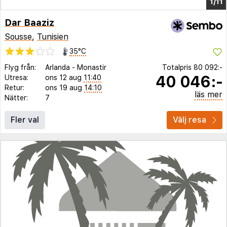
1/2
Dar Baaziz
Sousse
,
Tunisien
35°C
Flyg från:
Arlanda
-
Monastir
Totalpris
80 092:-
40 046:-
Utresa:
ons 12 aug
11:40
Retur:
ons 19 aug
14:10
läs mer
Nätter:
7
Fler val
Välj resa