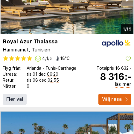
1/19
Royal Azur Thalassa
Hammamet
,
Tunisien
4,1
18°C
/5
Flyg från:
Arlanda
-
Tunis-Carthage
Totalpris
16 632:-
8 316:-
Utresa:
tis 01 dec
06:20
Retur:
tis 08 dec
02:55
läs mer
Nätter:
6
Fler val
Välj resa