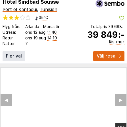
Hôtel Sindbad Sousse
Port el Kantaoui
,
Tunisien
35°C
Flyg från:
Arlanda
-
Monastir
Totalpris
79 698:-
39 849:-
Utresa:
ons 12 aug
11:40
Retur:
ons 19 aug
14:10
läs mer
Nätter:
7
Fler val
Välj resa
◀︎
▶︎