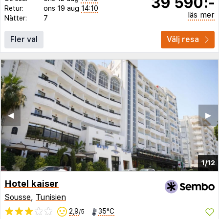
39 590:-
Retur:
ons 19 aug
14:10
läs mer
Nätter:
7
Fler val
Välj resa
◀︎
▶︎
1/12
Hotel kaiser
Sousse
,
Tunisien
2,9
35°C
/5