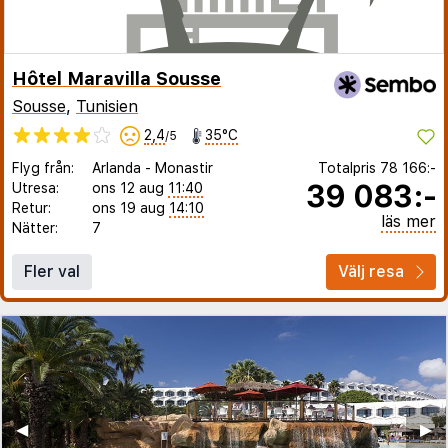
Hôtel Maravilla Sousse
Sousse
,
Tunisien
2,4
35°C
/5
Flyg från:
Arlanda
-
Monastir
Totalpris
78 166:-
39 083:-
Utresa:
ons 12 aug
11:40
Retur:
ons 19 aug
14:10
läs mer
Nätter:
7
Fler val
Välj resa
◀︎
▶︎