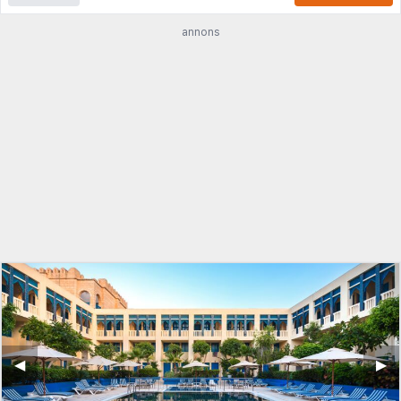
annons
◀︎
▶︎