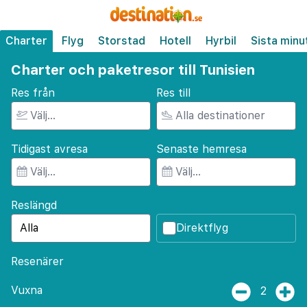
Charter
Flyg
Storstad
Hotell
Hyrbil
Sista minu
Charter och paketresor till Tunisien
Res från
Res till
Tidigast avresa
Senaste hemresa
Reslängd
Direktflyg
Resenärer
Vuxna
2