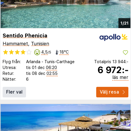
1/21
Sentido Phenicia
Hammamet
,
Tunisien
4,5
18°C
/5
Flyg från:
Arlanda
-
Tunis-Carthage
Totalpris
13 944:-
6 972:-
Utresa:
tis 01 dec
06:20
Retur:
tis 08 dec
02:55
läs mer
Nätter:
6
Fler val
Välj resa