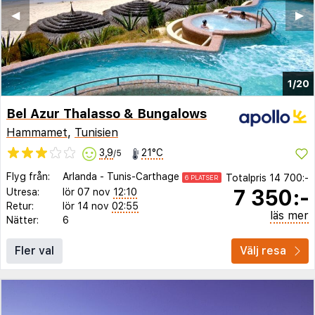
◀︎
▶︎
1/20
Bel Azur Thalasso & Bungalows
Hammamet
,
Tunisien
3,9
21°C
/5
Flyg från:
Arlanda
-
Tunis-Carthage
Totalpris
14 700:-
6 PLATSER
7 350:-
Utresa:
lör 07 nov
12:10
Retur:
lör 14 nov
02:55
läs mer
Nätter:
6
Fler val
Välj resa