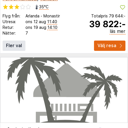
35°C
Flyg från:
Arlanda
-
Monastir
Totalpris
79 644:-
39 822:-
Utresa:
ons 12 aug
11:40
Retur:
ons 19 aug
14:10
läs mer
Nätter:
7
Fler val
Välj resa