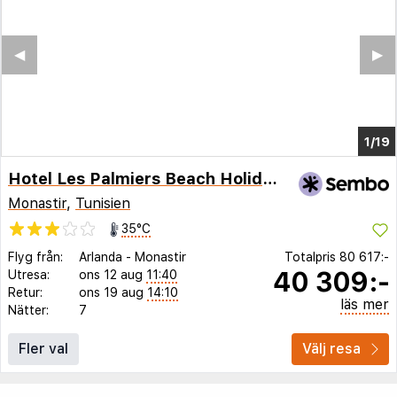
◀︎
▶︎
1/10
Hotel Les Palmiers Beach Holiday Village
Monastir
,
Tunisien
35°C
Flyg från:
Arlanda
-
Monastir
Totalpris
80 617:-
40 309:-
Utresa:
ons 12 aug
11:40
Retur:
ons 19 aug
14:10
läs mer
Nätter:
7
Fler val
Välj resa