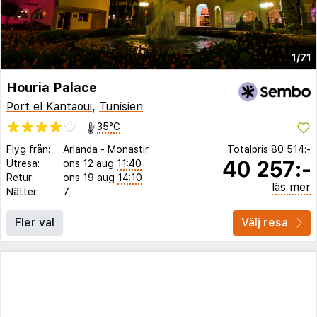
1/71
Houria Palace
Port el Kantaoui
,
Tunisien
35°C
Flyg från:
Arlanda
-
Monastir
Totalpris
80 514:-
40 257:-
Utresa:
ons 12 aug
11:40
Retur:
ons 19 aug
14:10
läs mer
Nätter:
7
Fler val
Välj resa