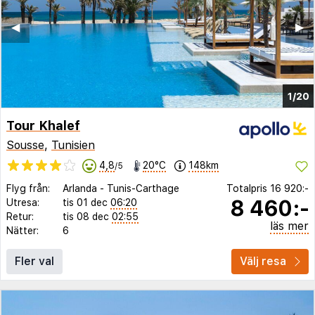
◀︎
▶︎
1/20
Tour Khalef
Sousse
,
Tunisien
4,8
20°C
148km
/5
Flyg från:
Arlanda
-
Tunis-Carthage
Totalpris
16 920:-
8 460:-
Utresa:
tis 01 dec
06:20
Retur:
tis 08 dec
02:55
läs mer
Nätter:
6
Fler val
Välj resa