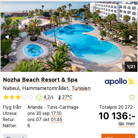
◀︎
▶︎
1/21
Nozha Beach Resort & Spa
Nabeul, Hammametområdet,
Tunisien
4,2
27°C
/5
Flyg från:
Arlanda
-
Tunis-Carthage
Totalpris
20 272:-
10 136:-
Utresa:
ons 30 sep
17:10
Retur:
ons 07 okt
01:45
läs mer
Nätter:
6