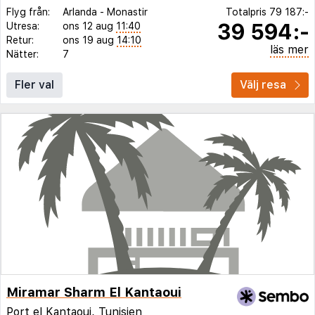
Flyg från:
Arlanda
-
Monastir
Totalpris
79 187:-
39 594:-
Utresa:
ons 12 aug
11:40
Retur:
ons 19 aug
14:10
läs mer
Nätter:
7
Fler val
Välj resa
Miramar Sharm El Kantaoui
Port el Kantaoui
,
Tunisien