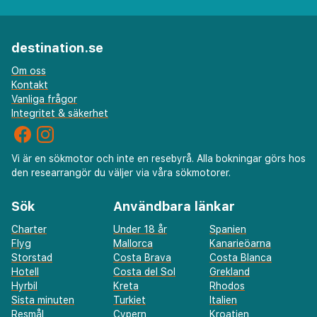
destination.se
Om oss
Kontakt
Vanliga frågor
Integritet & säkerhet
Vi är en sökmotor och inte en resebyrå. Alla bokningar görs hos
den researrangör du väljer via våra sökmotorer.
Sök
Användbara länkar
Charter
Under 18 år
Spanien
Flyg
Mallorca
Kanarieöarna
Storstad
Costa Brava
Costa Blanca
Hotell
Costa del Sol
Grekland
Hyrbil
Kreta
Rhodos
Sista minuten
Turkiet
Italien
Resmål
Cypern
Kroatien