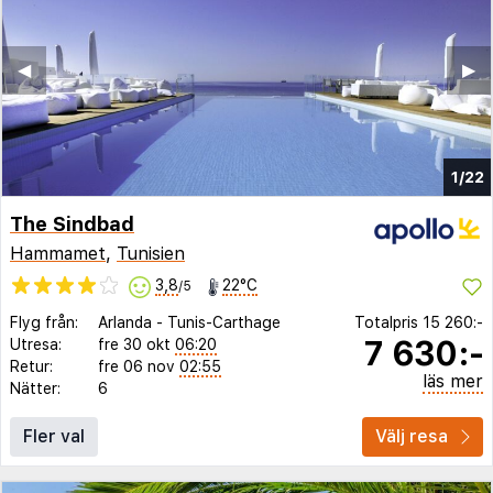
◀︎
▶︎
1/22
The Sindbad
Hammamet
,
Tunisien
3,8
22°C
/5
Flyg från:
Arlanda
-
Tunis-Carthage
Totalpris
15 260:-
7 630:-
Utresa:
fre 30 okt
06:20
Retur:
fre 06 nov
02:55
läs mer
Nätter:
6
Fler val
Välj resa