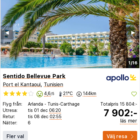
◀︎
▶︎
1/16
Sentido Bellevue Park
Port el Kantaoui
,
Tunisien
4,6
21°C
144km
/5
Flyg från:
Arlanda
-
Tunis-Carthage
Totalpris
15 804:-
7 902:-
Utresa:
tis 01 dec
06:20
Retur:
tis 08 dec
02:55
läs mer
Nätter:
6
Fler val
Välj resa