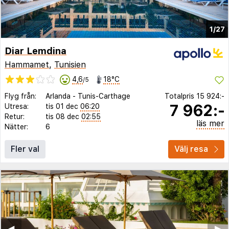
1/27
Diar Lemdina
Hammamet
,
Tunisien
4,6
18°C
/5
Flyg från:
Arlanda
-
Tunis-Carthage
Totalpris
15 924:-
7 962:-
Utresa:
tis 01 dec
06:20
Retur:
tis 08 dec
02:55
läs mer
Nätter:
6
Fler val
Välj resa
◀︎
▶︎