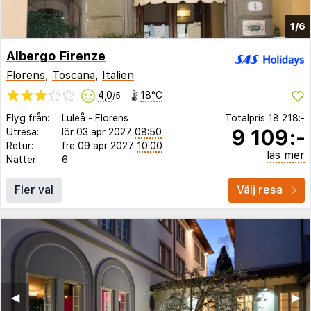
1/6
Albergo Firenze
Florens
,
Toscana
,
Italien
4,0
18°C
/5
Flyg från:
Luleå
-
Florens
Totalpris
18 218:-
9 109:-
Utresa:
lör 03 apr 2027
08:50
Retur:
fre 09 apr 2027
10:00
läs mer
Nätter:
6
Fler val
Välj resa
◀︎
▶︎