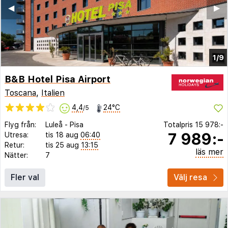
◀︎
▶︎
1/9
B&B Hotel Pisa Airport
Toscana
,
Italien
4,4
24°C
/5
Flyg från:
Luleå
-
Pisa
Totalpris
15 978:-
7 989:-
Utresa:
tis 18 aug
06:40
Retur:
tis 25 aug
13:15
läs mer
Nätter:
7
Fler val
Välj resa