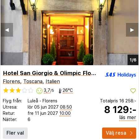
◀︎
▶︎
1/6
Hotel San Giorgio & Olimpic Florence
Florens
,
Toscana
,
Italien
3,7
26°C
/5
Flyg från:
Luleå
-
Florens
Totalpris
16 258:-
8 129:-
Utresa:
lör 05 jun 2027
08:50
Retur:
fre 11 jun 2027
10:00
läs mer
Nätter:
6
Fler val
Välj resa