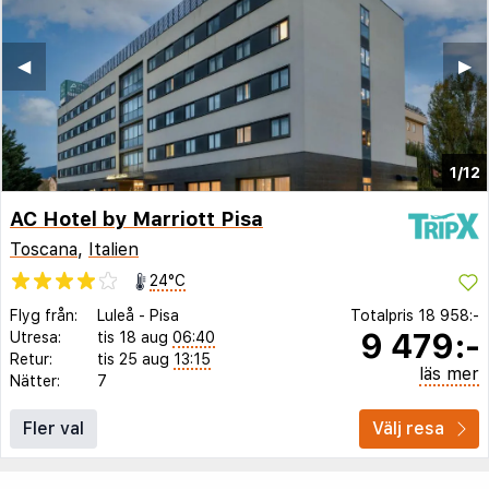
◀︎
▶︎
1/12
AC Hotel by Marriott Pisa
Toscana
,
Italien
24°C
Flyg från:
Luleå
-
Pisa
Totalpris
18 958:-
9 479:-
Utresa:
tis 18 aug
06:40
Retur:
tis 25 aug
13:15
läs mer
Nätter:
7
Fler val
Välj resa