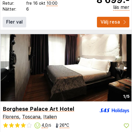
Retur:
fre 16 okt
10:00
läs mer
Nätter:
6
Fler val
Välj resa
◀︎
▶︎
1/5
Borghese Palace Art Hotel
Florens
,
Toscana
,
Italien
4,0
26°C
/5