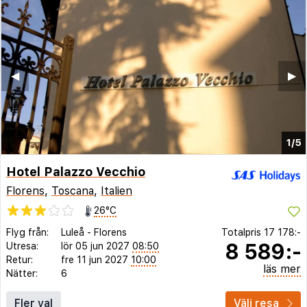
◀︎
▶︎
1/5
Hotel Palazzo Vecchio
Florens
,
Toscana
,
Italien
26°C
Flyg från:
Luleå
-
Florens
Totalpris
17 178:-
8 589:-
Utresa:
lör 05 jun 2027
08:50
Retur:
fre 11 jun 2027
10:00
läs mer
Nätter:
6
Fler val
Välj resa