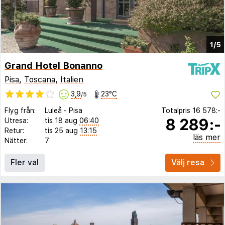
1/5
Grand Hotel Bonanno
Pisa
,
Toscana
,
Italien
3,9
23°C
/5
Flyg från:
Luleå
-
Pisa
Totalpris
16 578:-
8 289:-
Utresa:
tis 18 aug
06:40
Retur:
tis 25 aug
13:15
läs mer
Nätter:
7
Fler val
Välj resa