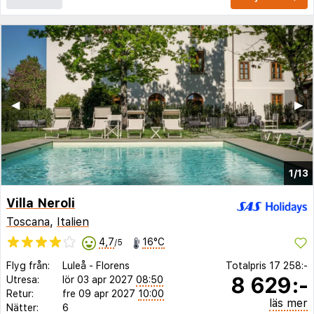
◀︎
▶︎
1/13
Villa Neroli
Toscana
,
Italien
4,7
16°C
/5
Flyg från:
Luleå
-
Florens
Totalpris
17 258:-
8 629:-
Utresa:
lör 03 apr 2027
08:50
Retur:
fre 09 apr 2027
10:00
läs mer
Nätter:
6