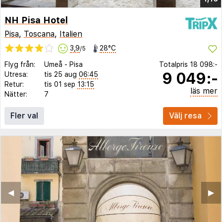
NH Pisa Hotel
Pisa
,
Toscana
,
Italien
3,9
28°C
/5
Flyg från:
Umeå
-
Pisa
Totalpris
18 098:-
9 049:-
Utresa:
tis 25 aug
06:45
Retur:
tis 01 sep
13:15
läs mer
Nätter:
7
Fler val
Välj resa
◀︎
▶︎