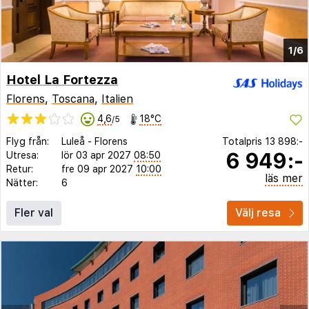
1/6
Hotel La Fortezza
Florens
,
Toscana
,
Italien
4,6
18°C
/5
Flyg från:
Luleå
-
Florens
Totalpris
13 898:-
6 949:-
Utresa:
lör 03 apr 2027
08:50
Retur:
fre 09 apr 2027
10:00
läs mer
Nätter:
6
Fler val
Välj resa