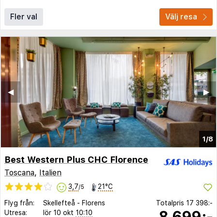
Fler val
Välj resa
◀︎
▶︎
1/8
Best Western Plus CHC Florence
Toscana
,
Italien
3,7
21°C
/5
Flyg från:
Skellefteå
-
Florens
Totalpris
17 398:-
8 699:-
Utresa:
lör 10 okt
10:10