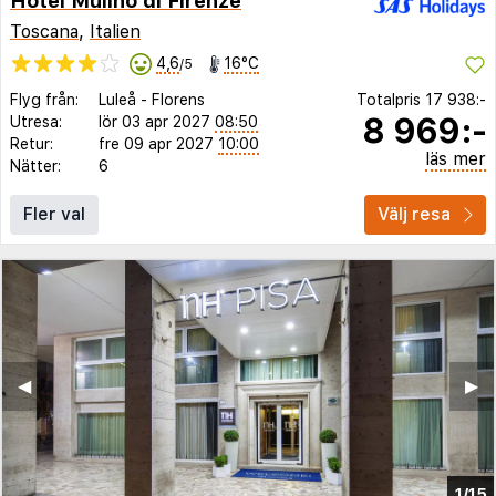
Hotel Mulino di Firenze
Toscana
,
Italien
4,6
16°C
/5
Flyg från:
Luleå
-
Florens
Totalpris
17 938:-
8 969:-
Utresa:
lör 03 apr 2027
08:50
Retur:
fre 09 apr 2027
10:00
läs mer
Nätter:
6
Fler val
Välj resa
◀︎
▶︎
1/15