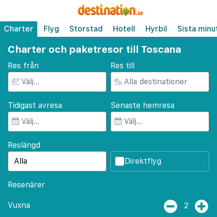
Charter
Flyg
Storstad
Hotell
Hyrbil
Sista minu
Charter och paketresor till Toscana
Res från
Res till
Tidigast avresa
Senaste hemresa
Reslängd
Direktflyg
Resenärer
Vuxna
2