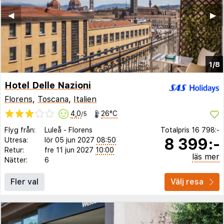
◀︎
▶︎
1/8
Hotel Delle Nazioni
Florens
,
Toscana
,
Italien
4,0
26°C
/5
Flyg från:
Luleå
-
Florens
Totalpris
16 798:-
8 399:-
Utresa:
lör 05 jun 2027
08:50
Retur:
fre 11 jun 2027
10:00
läs mer
Nätter:
6
Fler val
Välj resa