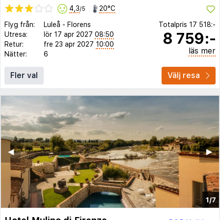
4,3
20°C
/5
Flyg från:
Luleå
-
Florens
Totalpris
17 518:-
8 759:-
Utresa:
lör 17 apr 2027
08:50
Retur:
fre 23 apr 2027
10:00
läs mer
Nätter:
6
Fler val
Välj resa
◀︎
▶︎
1/7