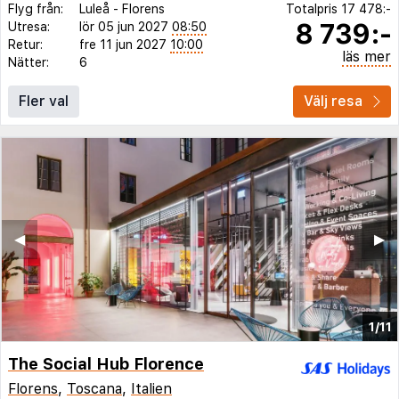
Flyg från:
Luleå
-
Florens
Totalpris
17 478:-
8 739:-
Utresa:
lör 05 jun 2027
08:50
Retur:
fre 11 jun 2027
10:00
läs mer
Nätter:
6
Fler val
Välj resa
◀︎
▶︎
1/11
The Social Hub Florence
Florens
,
Toscana
,
Italien