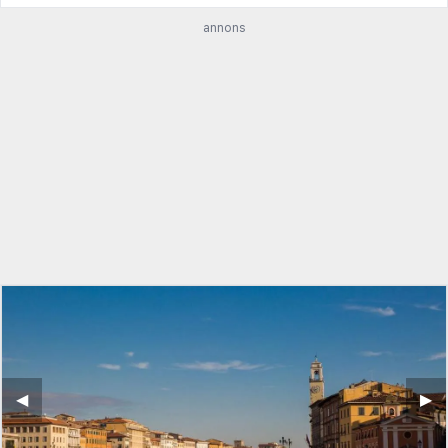
annons
◀︎
▶︎