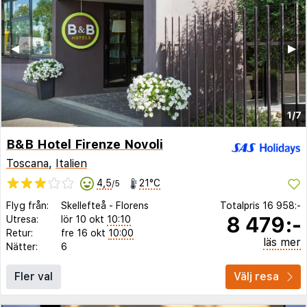
◀︎
▶︎
1/7
B&B Hotel Firenze Novoli
Toscana
,
Italien
4,5
21°C
/5
Flyg från:
Skellefteå
-
Florens
Totalpris
16 958:-
8 479:-
Utresa:
lör 10 okt
10:10
Retur:
fre 16 okt
10:00
läs mer
Nätter:
6
Fler val
Välj resa