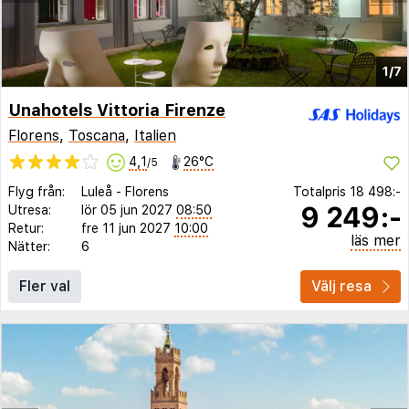
1/7
Unahotels Vittoria Firenze
Florens
,
Toscana
,
Italien
4,1
26°C
/5
Flyg från:
Luleå
-
Florens
Totalpris
18 498:-
9 249:-
Utresa:
lör 05 jun 2027
08:50
Retur:
fre 11 jun 2027
10:00
läs mer
Nätter:
6
Fler val
Välj resa