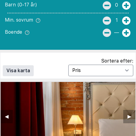
Barn (0-17 år)
0
Min. sovrum
1
Boende
—
Sortera efter:
Visa karta
◀︎
▶︎