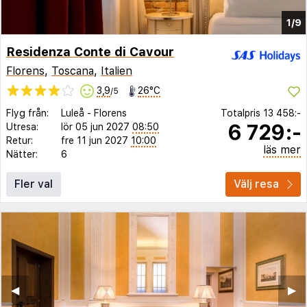
1/9
Residenza Conte di Cavour
Florens
,
Toscana
,
Italien
3,9
26°C
/5
Flyg från:
Luleå
-
Florens
Totalpris
13 458:-
6 729:-
Utresa:
lör 05 jun 2027
08:50
Retur:
fre 11 jun 2027
10:00
läs mer
Nätter:
6
Fler val
Välj resa
◀︎
▶︎