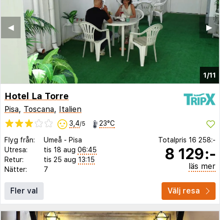
◀︎
▶︎
1/11
Hotel La Torre
Pisa
,
Toscana
,
Italien
3,4
23°C
/5
Flyg från:
Umeå
-
Pisa
Totalpris
16 258:-
8 129:-
Utresa:
tis 18 aug
06:45
Retur:
tis 25 aug
13:15
läs mer
Nätter:
7
Fler val
Välj resa