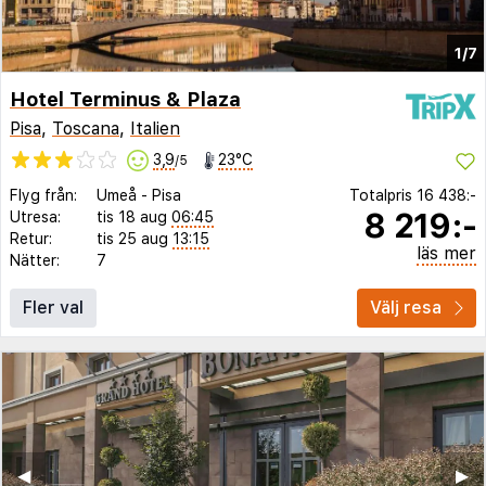
1/7
Hotel Terminus & Plaza
Pisa
,
Toscana
,
Italien
3,9
23°C
/5
Flyg från:
Umeå
-
Pisa
Totalpris
16 438:-
8 219:-
Utresa:
tis 18 aug
06:45
Retur:
tis 25 aug
13:15
läs mer
Nätter:
7
Fler val
Välj resa
◀︎
▶︎