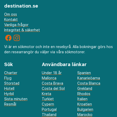
destination.se
Om oss
Kontakt
Vanliga frågor
Integritet & säkerhet
Vi är en sökmotor och inte en resebyrå. Alla bokningar görs hos
den researrangör du väljer via våra sökmotorer.
Sök
Användbara länkar
Charter
Under 18 år
Spanien
Flyg
Mallorca
Kanarieöarna
Storstad
Costa Brava
Costa Blanca
Hotell
Costa del Sol
Grekland
Hyrbil
Kreta
Rhodos
Sista minuten
Turkiet
Italien
Resmål
Cypern
Kroatien
Portugal
Bulgarien
Thailand
Marocko