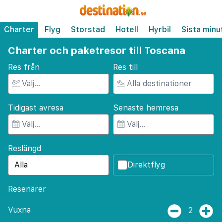
Charter
Flyg
Storstad
Hotell
Hyrbil
Sista minu
Charter och paketresor till Toscana
Res från
Res till
Tidigast avresa
Senaste hemresa
Reslängd
Direktflyg
Resenärer
Vuxna
2