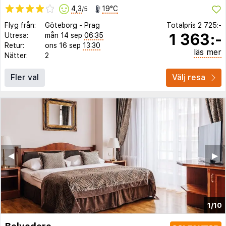
4,3
19°C
/5
Flyg från:
Göteborg
-
Prag
Totalpris
2 725:-
1 363:-
Utresa:
mån 14 sep
06:35
Retur:
ons 16 sep
13:30
läs mer
Nätter:
2
Fler val
Välj resa
◀︎
▶︎
1/10