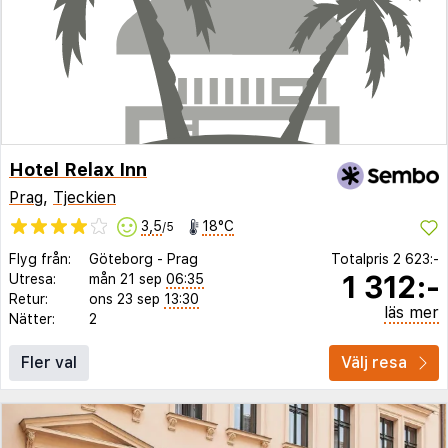
Hotel Relax Inn
Prag
,
Tjeckien
3,5
18°C
/5
Flyg från:
Göteborg
-
Prag
Totalpris
2 623:-
1 312:-
Utresa:
mån 21 sep
06:35
Retur:
ons 23 sep
13:30
läs mer
Nätter:
2
Fler val
Välj resa