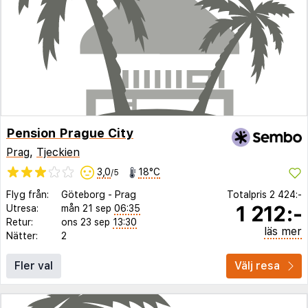
Pension Prague City
Prag
,
Tjeckien
3,0
18°C
/5
Flyg från:
Göteborg
-
Prag
Totalpris
2 424:-
1 212:-
Utresa:
mån 21 sep
06:35
Retur:
ons 23 sep
13:30
läs mer
Nätter:
2
Fler val
Välj resa