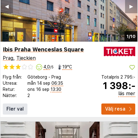
◀︎
▶︎
1/10
Ibis Praha Wenceslas Square
Prag
,
Tjeckien
4,0
19°C
/5
Flyg från:
Göteborg
-
Prag
Totalpris
2 795:-
1 398:-
Utresa:
mån 14 sep
06:35
Retur:
ons 16 sep
13:30
läs mer
Nätter:
2
Fler val
Välj resa