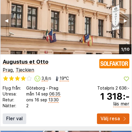
◀︎
▶︎
1/10
Augustus et Otto
Prag
,
Tjeckien
3,8
19°C
/5
Flyg från:
Göteborg
-
Prag
Totalpris
2 636:-
1 318:-
Utresa:
mån 14 sep
06:35
Retur:
ons 16 sep
13:30
läs mer
Nätter:
2
Fler val
Välj resa