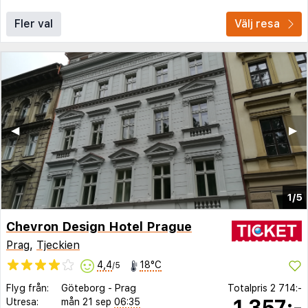
Fler val
Välj resa
◀︎
▶︎
1/5
Chevron Design Hotel Prague
Prag
,
Tjeckien
4,4
18°C
/5
Flyg från:
Göteborg
-
Prag
Totalpris
2 714:-
1 357:-
Utresa:
mån 21 sep
06:35