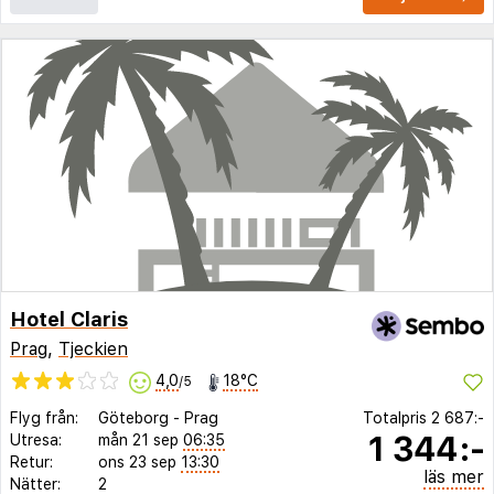
Hotel Claris
Prag
,
Tjeckien
4,0
18°C
/5
Flyg från:
Göteborg
-
Prag
Totalpris
2 687:-
1 344:-
Utresa:
mån 21 sep
06:35
Retur:
ons 23 sep
13:30
läs mer
Nätter:
2