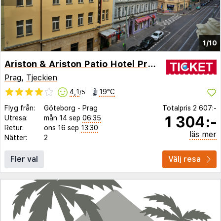
1/10
Ariston & Ariston Patio Hotel Prague
Prag
,
Tjeckien
4,1
19°C
/5
Flyg från:
Göteborg
-
Prag
Totalpris
2 607:-
1 304:-
Utresa:
mån 14 sep
06:35
Retur:
ons 16 sep
13:30
läs mer
Nätter:
2
Fler val
Välj resa