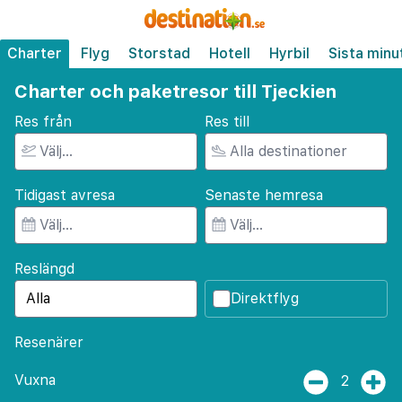
Charter
Flyg
Storstad
Hotell
Hyrbil
Sista minu
Charter och paketresor till Tjeckien
Res från
Res till
Tidigast avresa
Senaste hemresa
Reslängd
Direktflyg
Resenärer
Vuxna
2