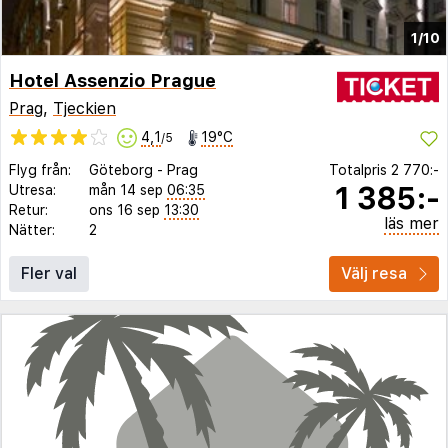
1/10
Hotel Assenzio Prague
Prag
,
Tjeckien
4,1
19°C
/5
Flyg från:
Göteborg
-
Prag
Totalpris
2 770:-
1 385:-
Utresa:
mån 14 sep
06:35
Retur:
ons 16 sep
13:30
läs mer
Nätter:
2
Fler val
Välj resa