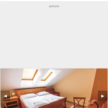
annons
◀︎
▶︎