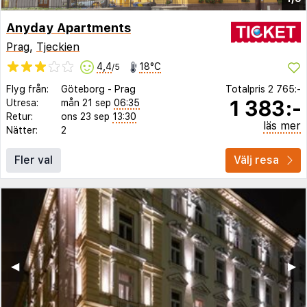
Anyday Apartments
Prag
,
Tjeckien
4,4
18°C
/5
Flyg från:
Göteborg
-
Prag
Totalpris
2 765:-
1 383:-
Utresa:
mån 21 sep
06:35
Retur:
ons 23 sep
13:30
läs mer
Nätter:
2
Fler val
Välj resa
◀︎
▶︎