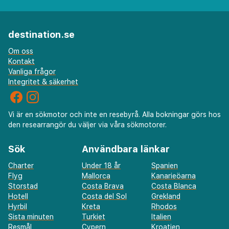
destination.se
Om oss
Kontakt
Vanliga frågor
Integritet & säkerhet
Vi är en sökmotor och inte en resebyrå. Alla bokningar görs hos
den researrangör du väljer via våra sökmotorer.
Sök
Användbara länkar
Charter
Under 18 år
Spanien
Flyg
Mallorca
Kanarieöarna
Storstad
Costa Brava
Costa Blanca
Hotell
Costa del Sol
Grekland
Hyrbil
Kreta
Rhodos
Sista minuten
Turkiet
Italien
Resmål
Cypern
Kroatien