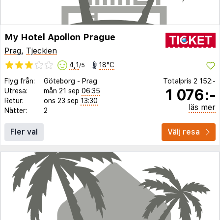
My Hotel Apollon Prague
Prag
,
Tjeckien
4,1
18°C
/5
Flyg från:
Göteborg
-
Prag
Totalpris
2 152:-
1 076:-
Utresa:
mån 21 sep
06:35
Retur:
ons 23 sep
13:30
läs mer
Nätter:
2
Fler val
Välj resa