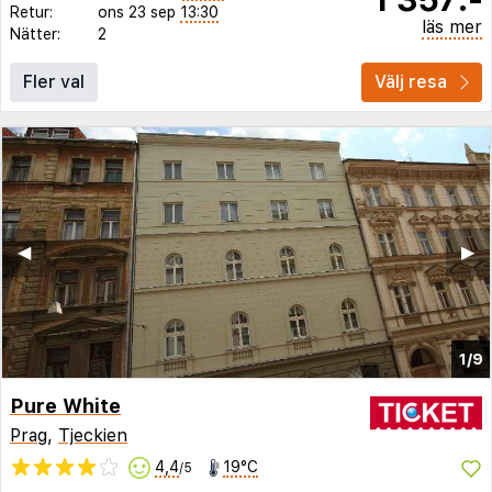
Retur:
ons 23 sep
13:30
läs mer
Nätter:
2
Fler val
Välj resa
◀︎
▶︎
1/9
Pure White
Prag
,
Tjeckien
4,4
19°C
/5