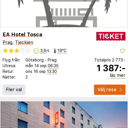
EA Hotel Tosca
Prag
,
Tjeckien
3,9
19°C
/5
Flyg från:
Göteborg
-
Prag
Totalpris
2 773:-
1 387:-
Utresa:
mån 14 sep
06:35
Retur:
ons 16 sep
13:30
läs mer
Nätter:
2
Fler val
Välj resa