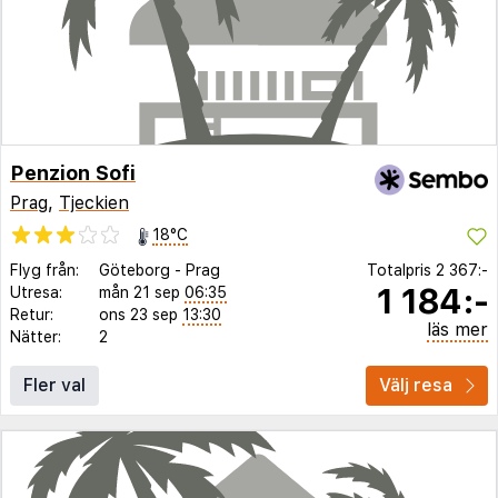
Penzion Sofi
Prag
,
Tjeckien
18°C
Flyg från:
Göteborg
-
Prag
Totalpris
2 367:-
1 184:-
Utresa:
mån 21 sep
06:35
Retur:
ons 23 sep
13:30
läs mer
Nätter:
2
Fler val
Välj resa