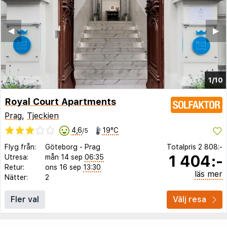
◀︎
▶︎
1/10
Royal Court Apartments
Prag
,
Tjeckien
4,6
19°C
/5
Flyg från:
Göteborg
-
Prag
Totalpris
2 808:-
1 404:-
Utresa:
mån 14 sep
06:35
Retur:
ons 16 sep
13:30
läs mer
Nätter:
2
Fler val
Välj resa