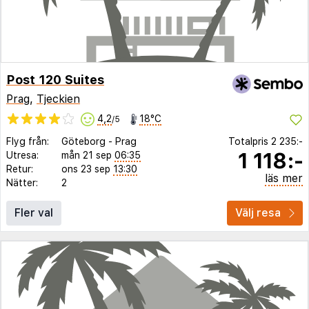
Post 120 Suites
Prag
,
Tjeckien
4,2
18°C
/5
Flyg från:
Göteborg
-
Prag
Totalpris
2 235:-
1 118:-
Utresa:
mån 21 sep
06:35
Retur:
ons 23 sep
13:30
läs mer
Nätter:
2
Fler val
Välj resa