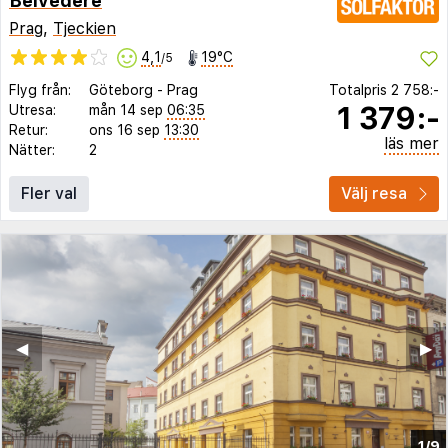
Belvedere
Prag
,
Tjeckien
4,1
19°C
/5
Flyg från:
Göteborg
-
Prag
Totalpris
2 758:-
1 379:-
Utresa:
mån 14 sep
06:35
Retur:
ons 16 sep
13:30
läs mer
Nätter:
2
Fler val
Välj resa
◀︎
▶︎
1/9