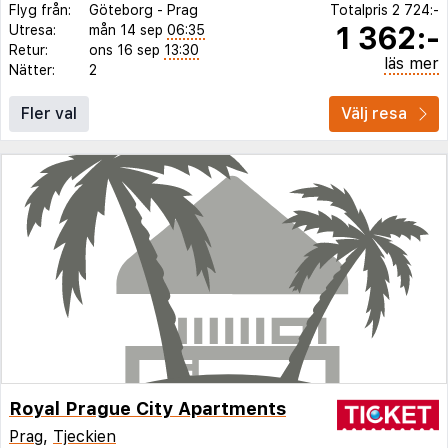
Flyg från:
Göteborg
-
Prag
Totalpris
2 724:-
1 362:-
Utresa:
mån 14 sep
06:35
Retur:
ons 16 sep
13:30
läs mer
Nätter:
2
Fler val
Välj resa
Royal Prague City Apartments
Prag
,
Tjeckien