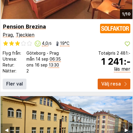
1/10
Pension Brezina
Prag
,
Tjeckien
4,0
19°C
/5
Flyg från:
Göteborg
-
Prag
Totalpris
2 481:-
1 241:-
Utresa:
mån 14 sep
06:35
Retur:
ons 16 sep
13:30
läs mer
Nätter:
2
Fler val
Välj resa
◀︎
▶︎