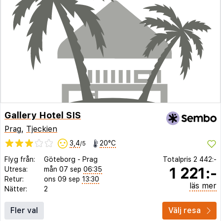
Gallery Hotel SIS
Prag
,
Tjeckien
3,4
20°C
/5
Flyg från:
Göteborg
-
Prag
Totalpris
2 442:-
1 221:-
Utresa:
mån 07 sep
06:35
Retur:
ons 09 sep
13:30
läs mer
Nätter:
2
Fler val
Välj resa