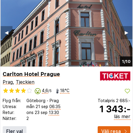
◀︎
▶︎
1/10
Carlton Hotel Prague
Prag
,
Tjeckien
4,6
18°C
/5
Flyg från:
Göteborg
-
Prag
Totalpris
2 685:-
1 343:-
Utresa:
mån 21 sep
06:35
Retur:
ons 23 sep
13:30
läs mer
Nätter:
2
Fler val
Välj resa