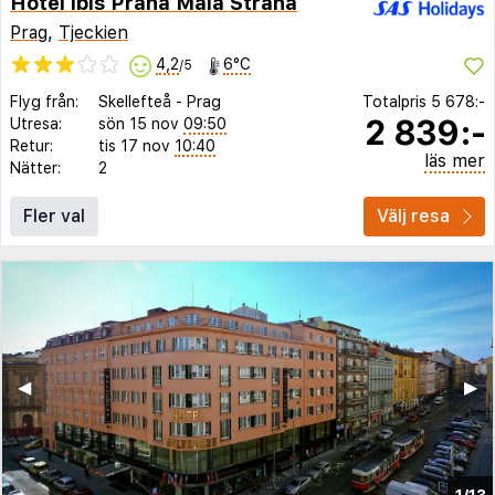
Hotel ibis Praha Mala Strana
Prag
,
Tjeckien
4,2
6°C
/5
Flyg från:
Skellefteå
-
Prag
Totalpris
5 678:-
2 839:-
Utresa:
sön 15 nov
09:50
Retur:
tis 17 nov
10:40
läs mer
Nätter:
2
Fler val
Välj resa
◀︎
▶︎
1/13