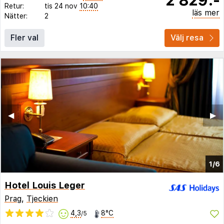
Retur:
tis 24 nov
10:40
läs mer
Nätter:
2
Fler val
Välj resa
◀︎
▶︎
1/6
Hotel Louis Leger
Prag
,
Tjeckien
4,3
8°C
/5