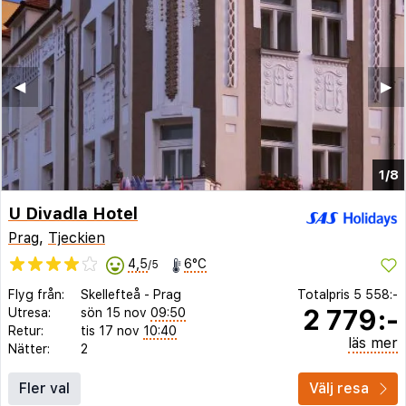
◀︎
▶︎
1/8
U Divadla Hotel
Prag
,
Tjeckien
4,5
6°C
/5
Flyg från:
Skellefteå
-
Prag
Totalpris
5 558:-
2 779:-
Utresa:
sön 15 nov
09:50
Retur:
tis 17 nov
10:40
läs mer
Nätter:
2
Fler val
Välj resa