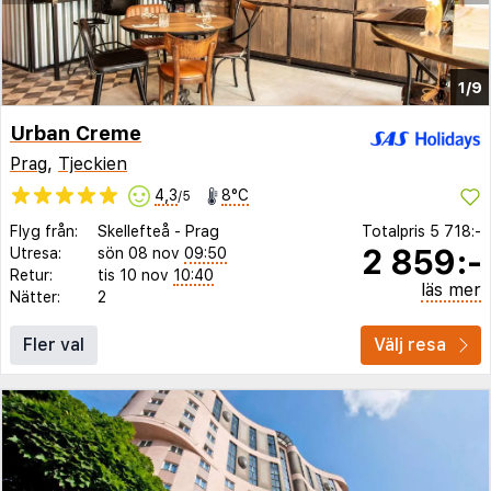
1/9
Urban Creme
Prag
,
Tjeckien
4,3
8°C
/5
Flyg från:
Skellefteå
-
Prag
Totalpris
5 718:-
2 859:-
Utresa:
sön 08 nov
09:50
Retur:
tis 10 nov
10:40
läs mer
Nätter:
2
Fler val
Välj resa