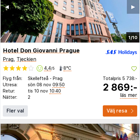
◀︎
▶︎
1/10
Hotel Don Giovanni Prague
Prag
,
Tjeckien
4,4
8°C
/5
Flyg från:
Skellefteå
-
Prag
Totalpris
5 738:-
2 869:-
Utresa:
sön 08 nov
09:50
Retur:
tis 10 nov
10:40
läs mer
Nätter:
2
Fler val
Välj resa