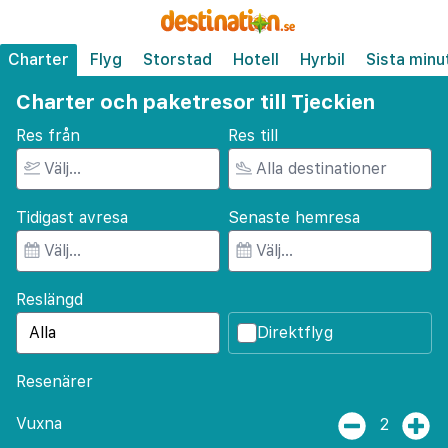
Charter
Flyg
Storstad
Hotell
Hyrbil
Sista minu
Charter och paketresor till Tjeckien
Res från
Res till
Tidigast avresa
Senaste hemresa
Reslängd
Direktflyg
Resenärer
Vuxna
2