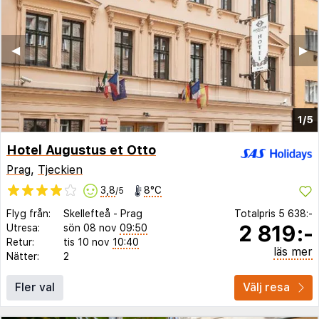
◀︎
▶︎
1/5
Hotel Augustus et Otto
Prag
,
Tjeckien
3,8
8°C
/5
Flyg från:
Skellefteå
-
Prag
Totalpris
5 638:-
2 819:-
Utresa:
sön 08 nov
09:50
Retur:
tis 10 nov
10:40
läs mer
Nätter:
2
Fler val
Välj resa