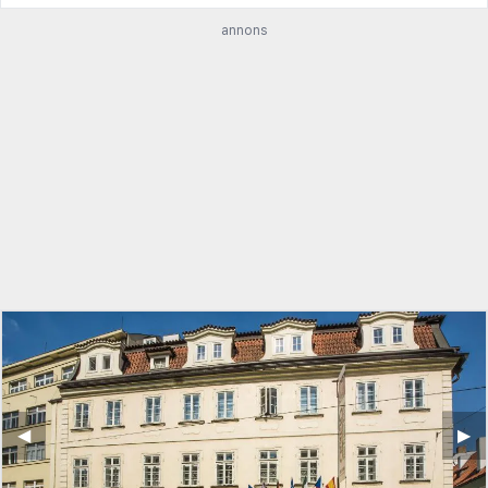
annons
◀︎
▶︎