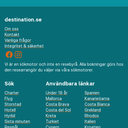
destination.se
Om oss
Kontakt
Vanliga frågor
Integritet & säkerhet
Vi är en sökmotor och inte en resebyrå. Alla bokningar görs hos
den researrangör du väljer via våra sökmotorer.
Sök
Användbara länkar
Charter
Under 18 år
Spanien
Flyg
Mallorca
Kanarieöarna
Storstad
Costa Brava
Costa Blanca
Hotell
Costa del Sol
Grekland
Hyrbil
Kreta
Rhodos
Sista minuten
Turkiet
Italien
Resmål
Cypern
Kroatien