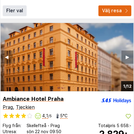
Fler val
Välj resa
◀︎
▶︎
1/12
Ambiance Hotel Praha
Prag
,
Tjeckien
4,1
5°C
/5
Flyg från:
Skellefteå
-
Prag
Totalpris
5 658:-
2 829:-
Utresa:
sön 22 nov
09:50