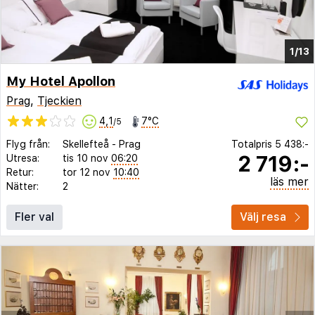
1/13
My Hotel Apollon
Prag
,
Tjeckien
4,1
7°C
/5
Flyg från:
Skellefteå
-
Prag
Totalpris
5 438:-
2 719:-
Utresa:
tis 10 nov
06:20
Retur:
tor 12 nov
10:40
läs mer
Nätter:
2
Fler val
Välj resa