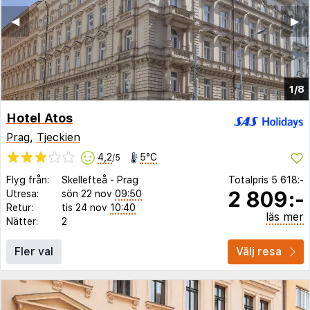
◀︎
▶︎
1/8
Hotel Atos
Prag
,
Tjeckien
4,2
5°C
/5
Flyg från:
Skellefteå
-
Prag
Totalpris
5 618:-
2 809:-
Utresa:
sön 22 nov
09:50
Retur:
tis 24 nov
10:40
läs mer
Nätter:
2
Fler val
Välj resa