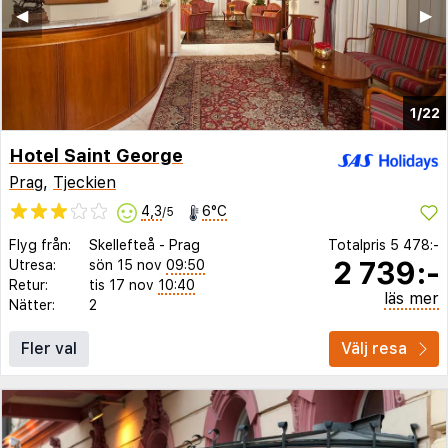
◀︎
▶︎
1/22
Hotel Saint George
Prag
,
Tjeckien
4,3
6°C
/5
Flyg från:
Skellefteå
-
Prag
Totalpris
5 478:-
2 739:-
Utresa:
sön 15 nov
09:50
Retur:
tis 17 nov
10:40
läs mer
Nätter:
2
Fler val
Välj resa