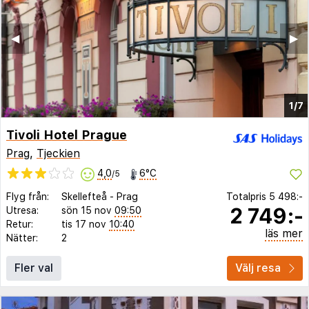
◀︎
▶︎
1/7
Tivoli Hotel Prague
Prag
,
Tjeckien
4,0
6°C
/5
Flyg från:
Skellefteå
-
Prag
Totalpris
5 498:-
2 749:-
Utresa:
sön 15 nov
09:50
Retur:
tis 17 nov
10:40
läs mer
Nätter:
2
Fler val
Välj resa