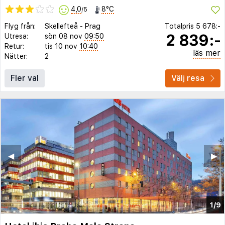
4,0
8°C
/5
Flyg från:
Skellefteå
-
Prag
Totalpris
5 678:-
2 839:-
Utresa:
sön 08 nov
09:50
Retur:
tis 10 nov
10:40
läs mer
Nätter:
2
Fler val
Välj resa
◀︎
▶︎
1/9