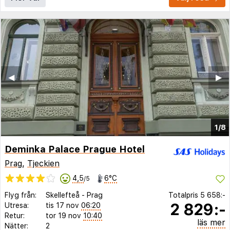
◀︎
▶︎
1/8
Deminka Palace Prague Hotel
Prag
,
Tjeckien
4,5
6°C
/5
Flyg från:
Skellefteå
-
Prag
Totalpris
5 658:-
2 829:-
Utresa:
tis 17 nov
06:20
Retur:
tor 19 nov
10:40
läs mer
Nätter:
2