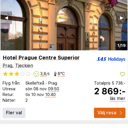
◀︎
▶︎
1/19
Hotel Prague Centre Superior
Prag
,
Tjeckien
3,8
8°C
/5
Flyg från:
Skellefteå
-
Prag
Totalpris
5 738:-
2 869:-
Utresa:
sön 08 nov
09:50
Retur:
tis 10 nov
10:40
läs mer
Nätter:
2
Fler val
Välj resa