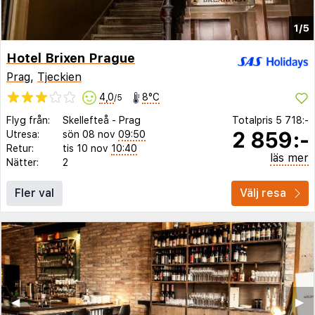
1/5
Hotel Brixen Prague
Prag
,
Tjeckien
4,0
8°C
/5
Flyg från:
Skellefteå
-
Prag
Totalpris
5 718:-
2 859:-
Utresa:
sön 08 nov
09:50
Retur:
tis 10 nov
10:40
läs mer
Nätter:
2
Fler val
Välj resa
◀︎
▶︎