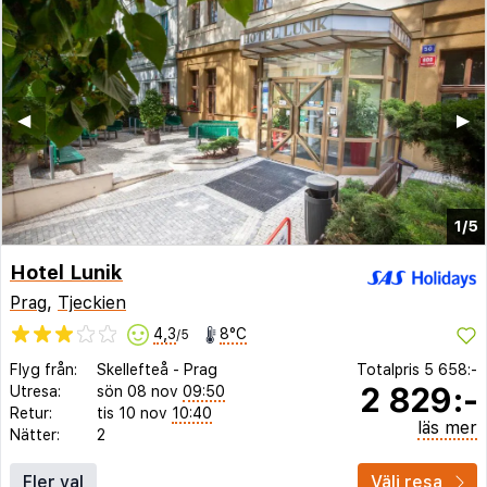
◀︎
▶︎
1/5
Hotel Lunik
Prag
,
Tjeckien
4,3
8°C
/5
Flyg från:
Skellefteå
-
Prag
Totalpris
5 658:-
2 829:-
Utresa:
sön 08 nov
09:50
Retur:
tis 10 nov
10:40
läs mer
Nätter:
2
Fler val
Välj resa