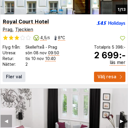
1/13
Royal Court Hotel
Prag
,
Tjeckien
4,5
8°C
/5
Flyg från:
Skellefteå
-
Prag
Totalpris
5 398:-
2 699:-
Utresa:
sön 08 nov
09:50
Retur:
tis 10 nov
10:40
läs mer
Nätter:
2
Fler val
Välj resa
◀︎
▶︎