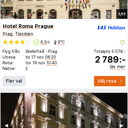
1/11
Hotel Roma Prague
Prag
,
Tjeckien
4,3
6°C
/5
Flyg från:
Skellefteå
-
Prag
Totalpris
5 578:-
2 789:-
Utresa:
tis 17 nov
06:20
Retur:
tor 19 nov
10:40
läs mer
Nätter:
2
Fler val
Välj resa
◀︎
▶︎