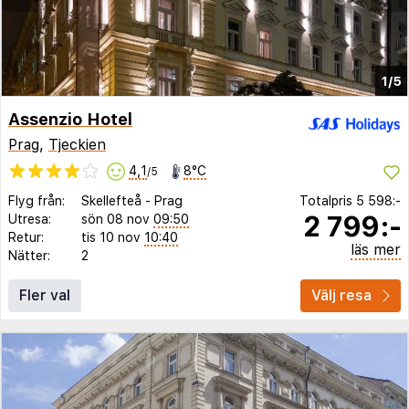
1/5
Assenzio Hotel
Prag
,
Tjeckien
4,1
8°C
/5
Flyg från:
Skellefteå
-
Prag
Totalpris
5 598:-
2 799:-
Utresa:
sön 08 nov
09:50
Retur:
tis 10 nov
10:40
läs mer
Nätter:
2
Fler val
Välj resa