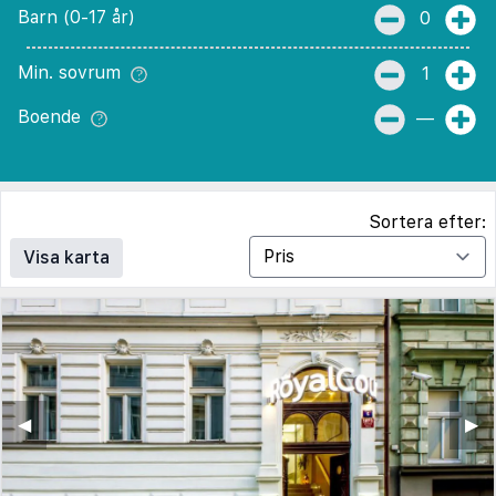
Barn (0-17 år)
0
Min. sovrum
1
Boende
—
Sortera efter:
Visa karta
◀︎
▶︎