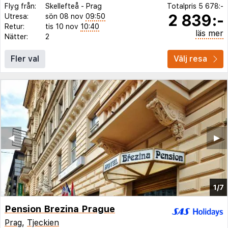
Flyg från:
Skellefteå
-
Prag
Totalpris
5 678:-
2 839:-
Utresa:
sön 08 nov
09:50
Retur:
tis 10 nov
10:40
läs mer
Nätter:
2
Fler val
Välj resa
◀︎
▶︎
1/7
Pension Brezina Prague
Prag
,
Tjeckien