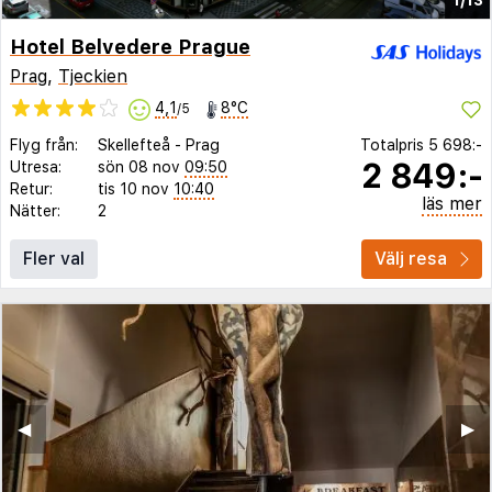
Hotel Belvedere Prague
Prag
,
Tjeckien
4,1
8°C
/5
Flyg från:
Skellefteå
-
Prag
Totalpris
5 698:-
2 849:-
Utresa:
sön 08 nov
09:50
Retur:
tis 10 nov
10:40
läs mer
Nätter:
2
Fler val
Välj resa
◀︎
▶︎