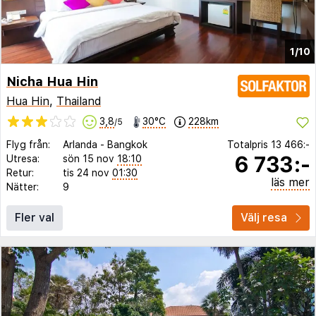
1/10
Nicha Hua Hin
Hua Hin
,
Thailand
3,8
30°C
228km
/5
Flyg från:
Arlanda
-
Bangkok
Totalpris
13 466:-
6 733:-
Utresa:
sön 15 nov
18:10
Retur:
tis 24 nov
01:30
läs mer
Nätter:
9
Fler val
Välj resa