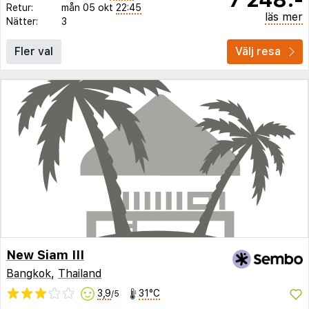
Retur:
mån 05 okt
22:45
läs mer
Nätter:
3
Fler val
Välj resa
New Siam III
Bangkok
,
Thailand
3,9
31°C
/5