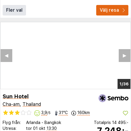
Fler val
Välj resa
◀︎
▶︎
1/32
Sun Hotel
Cha-am
,
Thailand
3,9
31°C
160km
/5
Flyg från:
Arlanda
-
Bangkok
Totalpris
14 495:-
7 248:-
Utresa:
tor 01 okt
13:30