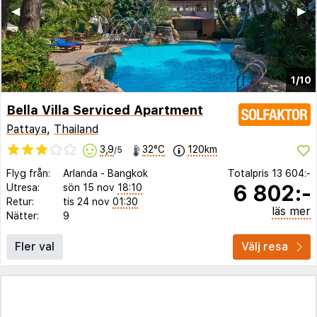
◀︎
▶︎
1/10
Bella Villa Serviced Apartment
Pattaya
,
Thailand
3,9
32°C
120km
/5
Flyg från:
Arlanda
-
Bangkok
Totalpris
13 604:-
6 802:-
Utresa:
sön 15 nov
18:10
Retur:
tis 24 nov
01:30
läs mer
Nätter:
9
Fler val
Välj resa