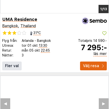
1/9
UMA Residence
Bangkok
,
Thailand
31°C
Flyg från:
Arlanda
-
Bangkok
Totalpris
14 590:-
7 295:-
Utresa:
tor 01 okt
13:30
Retur:
mån 05 okt
22:45
läs mer
Nätter:
3
Fler val
Välj resa
◀︎
▶︎