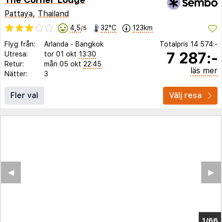
Pattaya
,
Thailand
4,5
32°C
123km
/5
Flyg från:
Arlanda
-
Bangkok
Totalpris
14 574:-
7 287:-
Utresa:
tor 01 okt
13:30
Retur:
mån 05 okt
22:45
läs mer
Nätter:
3
Fler val
Välj resa
◀︎
▶︎
1/62