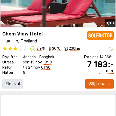
1/10
Chom View Hotel
Hua Hin
,
Thailand
3,9
30°C
230km
/5
Flyg från:
Arlanda
-
Bangkok
Totalpris
14 366:-
7 183:-
Utresa:
sön 15 nov
18:10
Retur:
tis 24 nov
01:30
läs mer
Nätter:
9
Fler val
Välj resa