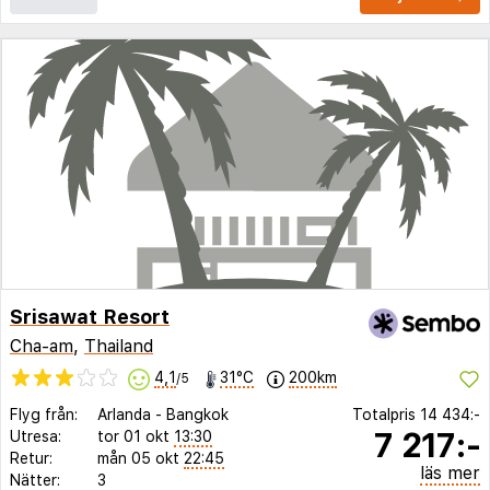
Srisawat Resort
Cha-am
,
Thailand
4,1
31°C
200km
/5
Flyg från:
Arlanda
-
Bangkok
Totalpris
14 434:-
7 217:-
Utresa:
tor 01 okt
13:30
Retur:
mån 05 okt
22:45
läs mer
Nätter:
3