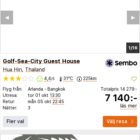
◀︎
▶︎
1/12
Golf-Sea-City Guest House
Hua Hin
,
Thailand
4,4
31°C
225km
/5
Flyg från:
Arlanda
-
Bangkok
Totalpris
14 279:-
7 140:-
Utresa:
tor 01 okt
13:30
Retur:
mån 05 okt
22:45
läs mer
Nätter:
3
Fler val
Välj resa