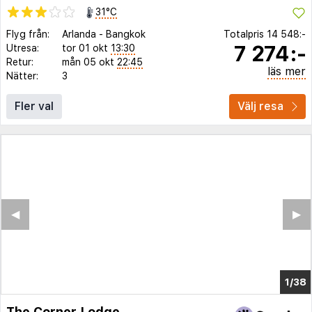
31°C
Flyg från:
Arlanda
-
Bangkok
Totalpris
14 548:-
7 274:-
Utresa:
tor 01 okt
13:30
Retur:
mån 05 okt
22:45
läs mer
Nätter:
3
Fler val
Välj resa
◀︎
▶︎
1/34
The Corner Lodge