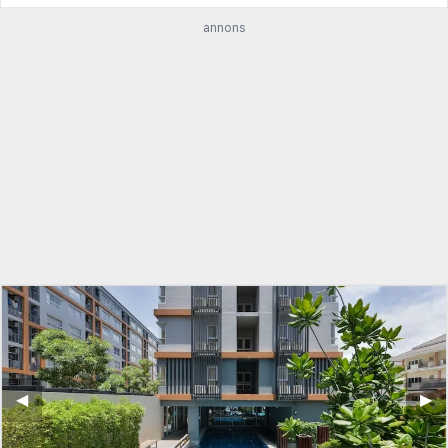
annons
◀︎
▶︎