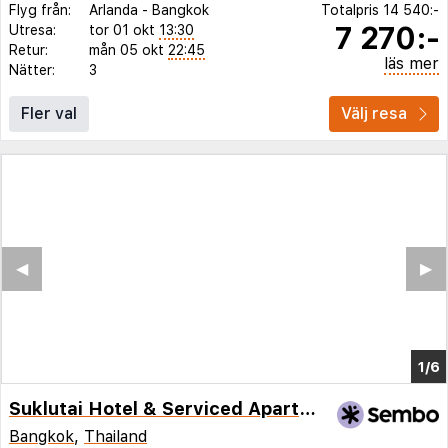
Flyg från:
Arlanda
-
Bangkok
Totalpris
14 540:-
7 270:-
Utresa:
tor 01 okt
13:30
Retur:
mån 05 okt
22:45
läs mer
Nätter:
3
Fler val
Välj resa
◀︎
▶︎
1/2
Suklutai Hotel & Serviced Apartment
Bangkok
,
Thailand