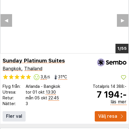
◀︎
▶︎
1/51
Sunday Platinum Suites
Bangkok
,
Thailand
3,8
31°C
/5
Flyg från:
Arlanda
-
Bangkok
Totalpris
14 388:-
7 194:-
Utresa:
tor 01 okt
13:30
Retur:
mån 05 okt
22:45
läs mer
Nätter:
3
Fler val
Välj resa