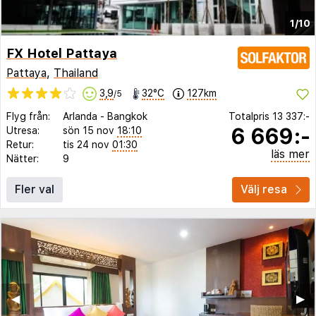
1/10
FX Hotel Pattaya
Pattaya
,
Thailand
3,9
32°C
127km
/5
Flyg från:
Arlanda
-
Bangkok
Totalpris
13 337:-
6 669:-
Utresa:
sön 15 nov
18:10
Retur:
tis 24 nov
01:30
läs mer
Nätter:
9
Fler val
Välj resa
◀︎
▶︎