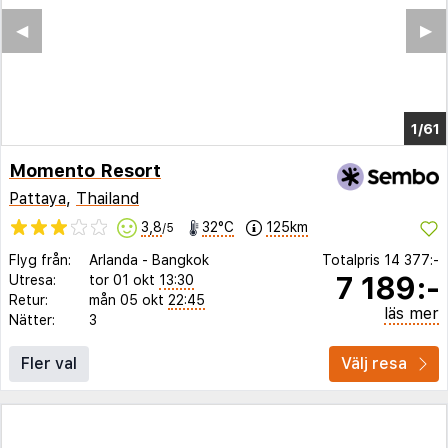
◀︎
▶︎
1/56
Momento Resort
Pattaya
,
Thailand
3,8
32°C
125km
/5
Flyg från:
Arlanda
-
Bangkok
Totalpris
14 377:-
7 189:-
Utresa:
tor 01 okt
13:30
Retur:
mån 05 okt
22:45
läs mer
Nätter:
3
Fler val
Välj resa