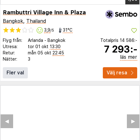
Rambuttri Village Inn & Plaza
Bangkok
,
Thailand
3,9
31°C
/5
Flyg från:
Arlanda
-
Bangkok
Totalpris
14 586:-
7 293:-
Utresa:
tor 01 okt
13:30
Retur:
mån 05 okt
22:45
läs mer
Nätter:
3
Fler val
Välj resa
◀︎
▶︎