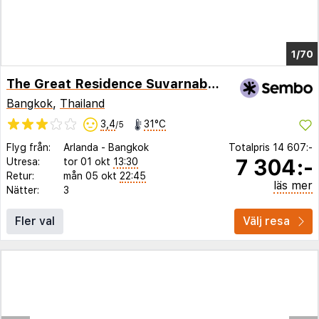
1/65
The Great Residence Suvarnabhumi Airport
Bangkok
,
Thailand
3,4
31°C
/5
Flyg från:
Arlanda
-
Bangkok
Totalpris
14 607:-
7 304:-
Utresa:
tor 01 okt
13:30
Retur:
mån 05 okt
22:45
läs mer
Nätter:
3
Fler val
Välj resa