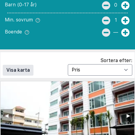
Barn (0-17 år)
0
Min. sovrum
1
Boende
—
Sortera efter:
Visa karta
◀︎
▶︎