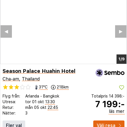
◀︎
▶︎
1/5
Season Palace Huahin Hotel
Cha-am
,
Thailand
31°C
218km
Flyg från:
Arlanda
-
Bangkok
Totalpris
14 398:-
7 199:-
Utresa:
tor 01 okt
13:30
Retur:
mån 05 okt
22:45
läs mer
Nätter:
3
Fler val
Välj resa