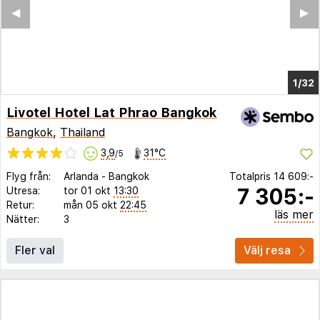
◀︎
▶︎
1/27
Livotel Hotel Lat Phrao Bangkok
Bangkok
,
Thailand
3,9
31°C
/5
Flyg från:
Arlanda
-
Bangkok
Totalpris
14 609:-
7 305:-
Utresa:
tor 01 okt
13:30
Retur:
mån 05 okt
22:45
läs mer
Nätter:
3
Fler val
Välj resa