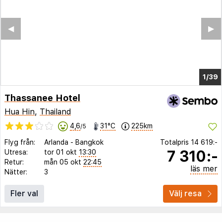
◀︎
▶︎
1/35
Thassanee Hotel
Hua Hin
,
Thailand
4,6
31°C
225km
/5
Flyg från:
Arlanda
-
Bangkok
Totalpris
14 619:-
7 310:-
Utresa:
tor 01 okt
13:30
Retur:
mån 05 okt
22:45
läs mer
Nätter:
3
Fler val
Välj resa