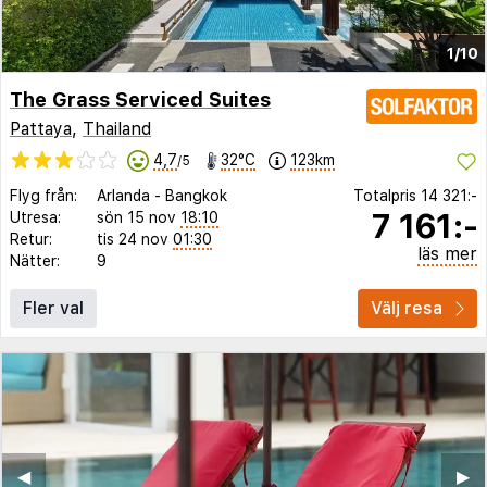
1/10
The Grass Serviced Suites
Pattaya
,
Thailand
4,7
32°C
123km
/5
Flyg från:
Arlanda
-
Bangkok
Totalpris
14 321:-
7 161:-
Utresa:
sön 15 nov
18:10
Retur:
tis 24 nov
01:30
läs mer
Nätter:
9
Fler val
Välj resa
◀︎
▶︎