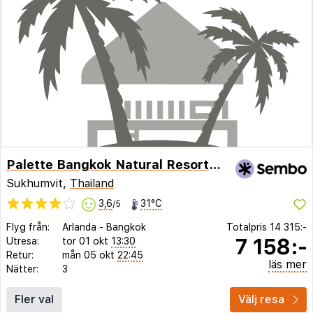
Palette Bangkok Natural Resort and Spa
Sukhumvit,
Thailand
3,6
31°C
/5
Flyg från:
Arlanda
-
Bangkok
Totalpris
14 315:-
7 158:-
Utresa:
tor 01 okt
13:30
Retur:
mån 05 okt
22:45
läs mer
Nätter:
3
Fler val
Välj resa