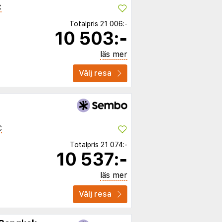
C
Totalpris
21 006:-
10 503:-
läs mer
Välj resa
C
Totalpris
21 074:-
10 537:-
läs mer
Välj resa