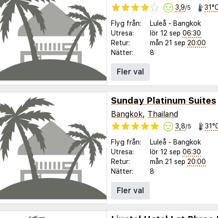
3,9
31°
/5
Flyg från:
Luleå
-
Bangkok
Utresa:
lör 12 sep
06:30
Retur:
mån 21 sep
20:00
Nätter:
8
Fler val
Sunday Platinum Suites
Bangkok
,
Thailand
3,8
31°
/5
Flyg från:
Luleå
-
Bangkok
Utresa:
lör 12 sep
06:30
Retur:
mån 21 sep
20:00
Nätter:
8
Fler val