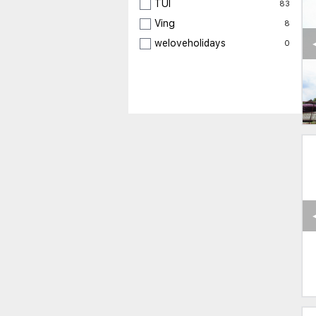
TUI
83
Ving
8
weloveholidays
0