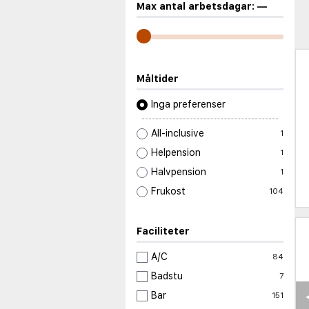
Max antal arbetsdagar:
—
Måltider
Inga preferenser
All-inclusive
1
Helpension
1
Halvpension
1
Frukost
104
Faciliteter
A/C
84
Badstu
7
Bar
151