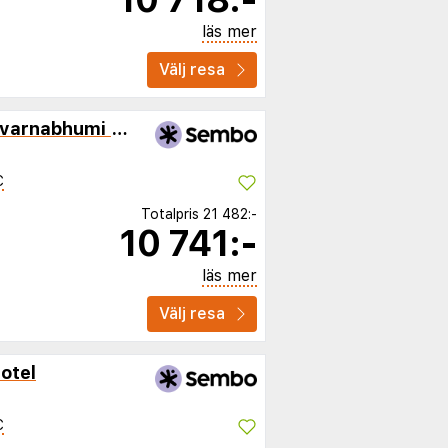
läs mer
Välj resa
The Great Residence Suvarnabhumi Airport
C
Totalpris
21 482:-
10 741:-
läs mer
Välj resa
otel
C