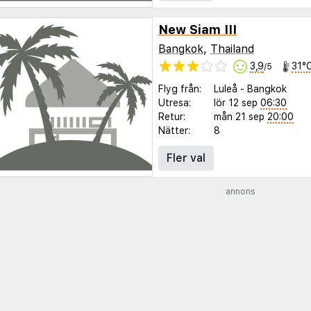
New Siam III
Bangkok
,
Thailand
3,9
31°
/5
Flyg från:
Luleå
-
Bangkok
Utresa:
lör 12 sep
06:30
Retur:
mån 21 sep
20:00
Nätter:
8
Fler val
annons