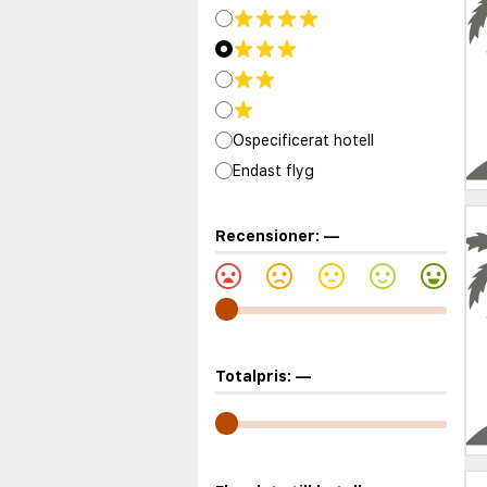
Ospecificerat hotell
Endast flyg
Recensioner:
—
Totalpris:
—