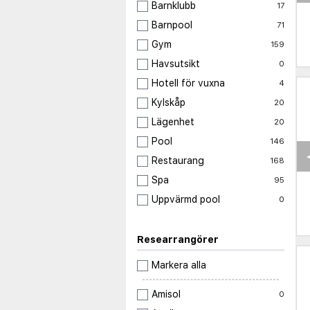
Barnklubb
17
Barnpool
71
Gym
159
Havsutsikt
0
Hotell för vuxna
4
Kylskåp
20
Lägenhet
20
Pool
146
Restaurang
168
Spa
95
Uppvärmd pool
0
Researrangörer
Markera alla
Amisol
0