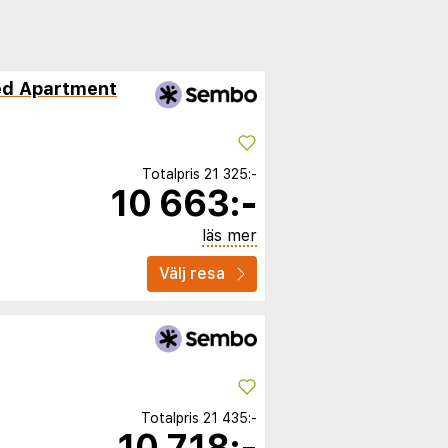
ced Apartment
Totalpris
21 325:-
10 663:-
läs mer
Välj resa
Totalpris
21 435:-
10 718:-