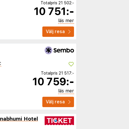
Totalpris
21 502:-
10 751:-
läs mer
Välj resa
C
Totalpris
21 517:-
10 759:-
läs mer
Välj resa
rnabhumi Hotel