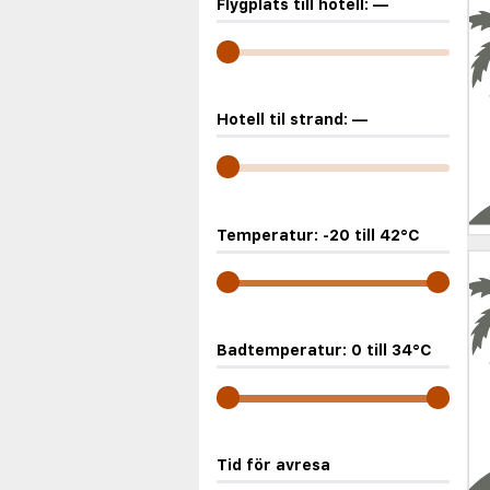
Flygplats till hotell:
—
Hotell til strand:
—
Temperatur:
-20
till
42
°C
Badtemperatur:
0
till
34
°C
Tid för avresa