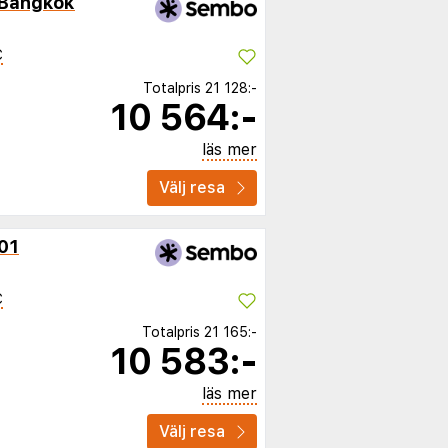
 Bangkok
C
Totalpris
21 128:-
10 564:-
läs mer
Välj resa
01
C
Totalpris
21 165:-
10 583:-
läs mer
Välj resa