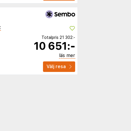
C
Totalpris
21 302:-
10 651:-
läs mer
Välj resa