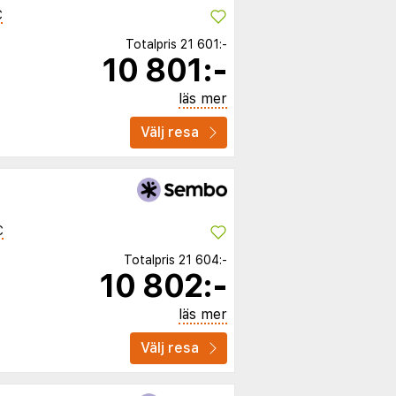
C
Totalpris
21 601:-
10 801:-
läs mer
Välj resa
C
Totalpris
21 604:-
10 802:-
läs mer
Välj resa