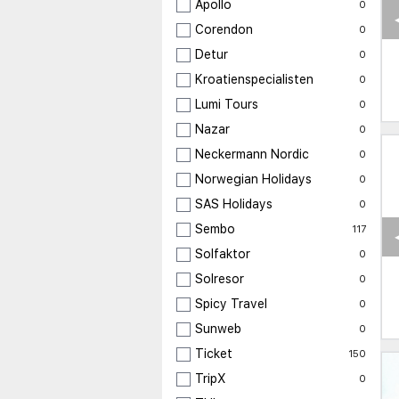
Apollo
0
Corendon
0
Detur
0
Kroatienspecialisten
0
Lumi Tours
0
Nazar
0
Neckermann Nordic
0
Norwegian Holidays
0
SAS Holidays
0
Sembo
117
Solfaktor
0
Solresor
0
Spicy Travel
0
Sunweb
0
Ticket
150
TripX
0