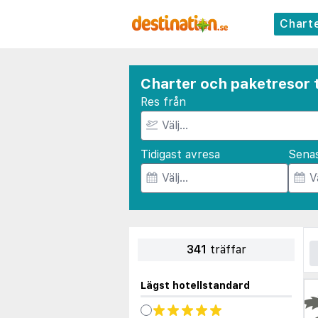
Chart
Charter och paketresor t
Res från
Tidigast avresa
Sena
341
träffar
Lägst hotellstandard