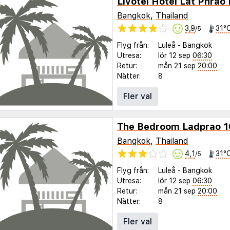
Livotel Hotel Lat Phrao
Bangkok
,
Thailand
3,9
31°
/5
Flyg från:
Luleå
-
Bangkok
Utresa:
lör 12 sep
06:30
Retur:
mån 21 sep
20:00
Nätter:
8
Fler val
The Bedroom Ladprao 1
Bangkok
,
Thailand
4,1
31°
/5
Flyg från:
Luleå
-
Bangkok
Utresa:
lör 12 sep
06:30
Retur:
mån 21 sep
20:00
Nätter:
8
Fler val