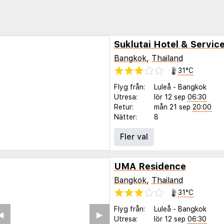
Suklutai Hotel & Servi
Bangkok
,
Thailand
31°C
Flyg från:
Luleå
-
Bangkok
Utresa:
lör 12 sep
06:30
Retur:
mån 21 sep
20:00
Nätter:
8
Fler val
UMA Residence
Bangkok
,
Thailand
31°C
Flyg från:
Luleå
-
Bangkok
◀︎
▶︎
Utresa:
lör 12 sep
06:30