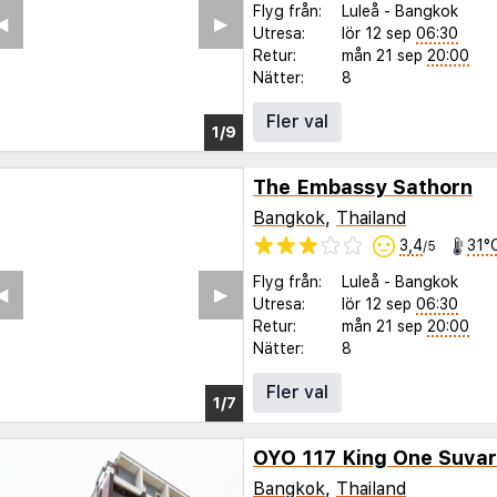
Flyg från:
Luleå
-
Bangkok
◀︎
▶︎
Utresa:
lör 12 sep
06:30
Retur:
mån 21 sep
20:00
Nätter:
8
Fler val
1/5
The Embassy Sathorn
Bangkok
,
Thailand
3,4
31°
/5
Flyg från:
Luleå
-
Bangkok
◀︎
▶︎
Utresa:
lör 12 sep
06:30
Retur:
mån 21 sep
20:00
Nätter:
8
Fler val
1/2
OYO 117 King One Suva
Bangkok
,
Thailand