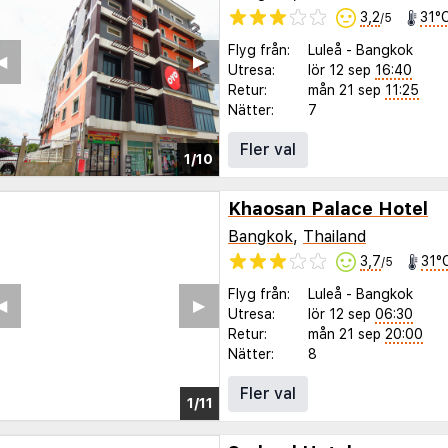
3,2
31°
/5
Flyg från:
Luleå
-
Bangkok
◀︎
▶︎
Utresa:
lör 12 sep
16:40
Retur:
mån 21 sep
11:25
Nätter:
7
Fler val
1/10
Khaosan Palace Hotel
Bangkok
,
Thailand
3,7
31°
/5
Flyg från:
Luleå
-
Bangkok
◀︎
▶︎
Utresa:
lör 12 sep
06:30
Retur:
mån 21 sep
20:00
Nätter:
8
Fler val
1/7