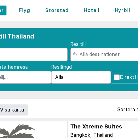
er
Flyg
Storstad
Hotell
Hyrbil
ill Thailand
Res till
ste hemresa
Reslängd
Direktf
Sortera 
Visa karta
The Xtreme Suites
Bangkok
,
Thailand