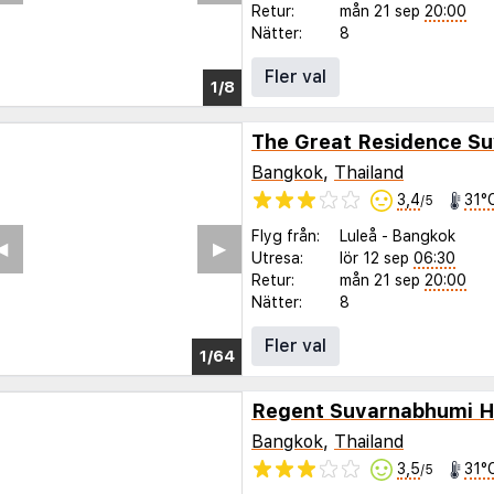
Retur:
mån 21 sep
20:00
Nätter:
8
Fler val
1/3
Bangkok
,
Thailand
3,4
31°
/5
Flyg från:
Luleå
-
Bangkok
◀︎
▶︎
Utresa:
lör 12 sep
06:30
Retur:
mån 21 sep
20:00
Nätter:
8
Fler val
1/60
Regent Suvarnabhumi H
Bangkok
,
Thailand
3,5
31°
/5