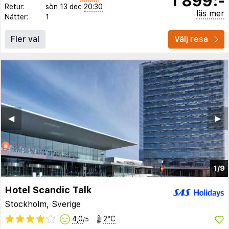
1 899:-
Retur:
sön 13 dec
20:30
läs mer
Nätter:
1
Fler val
Välj resa
◀︎
▶︎
1/9
Hotel Scandic Talk
Stockholm, Sverige
4,0
2°C
/5