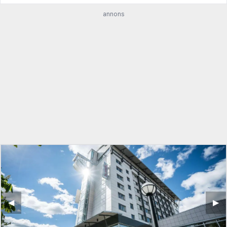
annons
◀︎
▶︎