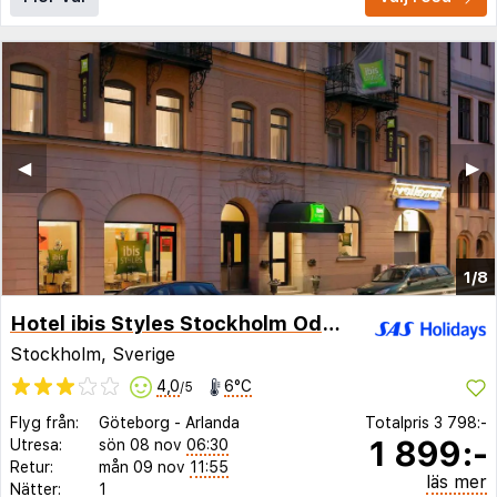
◀︎
▶︎
1/8
Hotel ibis Styles Stockholm Odenplan
Stockholm, Sverige
4,0
6°C
/5
Flyg från:
Göteborg
-
Arlanda
Totalpris
3 798:-
1 899:-
Utresa:
sön 08 nov
06:30
Retur:
mån 09 nov
11:55
läs mer
Nätter:
1