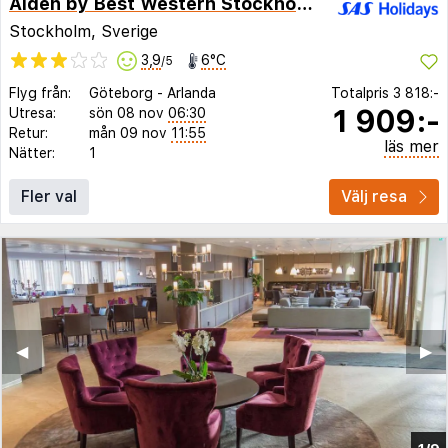
Aiden by Best Western Stockholm City
Stockholm, Sverige
3,9
6°C
/5
Flyg från:
Göteborg
-
Arlanda
Totalpris
3 818:-
1 909:-
Utresa:
sön 08 nov
06:30
Retur:
mån 09 nov
11:55
läs mer
Nätter:
1
Fler val
Välj resa
◀︎
▶︎