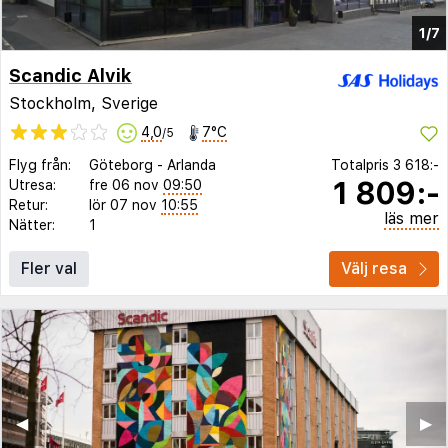
1/7
Scandic Alvik
Stockholm, Sverige
4,0
7°C
/5
Flyg från:
Göteborg
-
Arlanda
Totalpris
3 618:-
1 809:-
Utresa:
fre 06 nov
09:50
Retur:
lör 07 nov
10:55
läs mer
Nätter:
1
Fler val
Välj resa
◀︎
▶︎