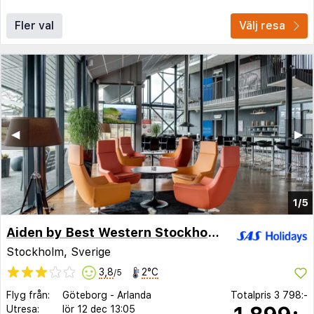
Fler val
Välj resa
◀︎
▶︎
1/5
Aiden by Best Western Stockholm Arlanda Airport
Stockholm, Sverige
3,8
2°C
/5
Flyg från:
Göteborg
-
Arlanda
Totalpris
3 798:-
Utresa:
lör 12 dec
13:05