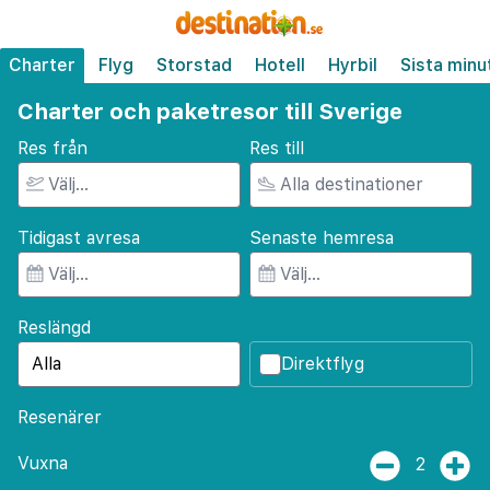
Charter
Flyg
Storstad
Hotell
Hyrbil
Sista minu
Charter och paketresor till Sverige
Res från
Res till
Tidigast avresa
Senaste hemresa
Reslängd
Direktflyg
Resenärer
Vuxna
2