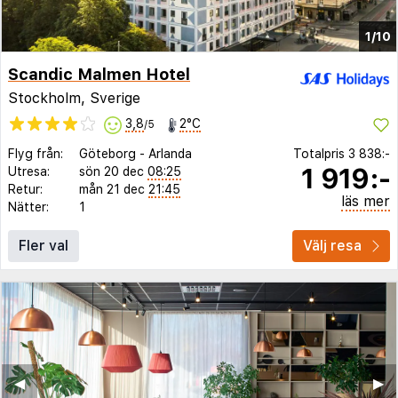
1/10
Scandic Malmen Hotel
Stockholm, Sverige
3,8
2°C
/5
Flyg från:
Göteborg
-
Arlanda
Totalpris
3 838:-
1 919:-
Utresa:
sön 20 dec
08:25
Retur:
mån 21 dec
21:45
läs mer
Nätter:
1
Fler val
Välj resa
◀︎
▶︎