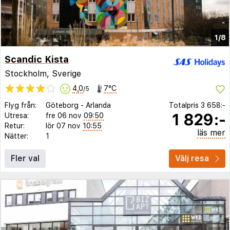
1/8
Scandic Kista
Stockholm, Sverige
4,0
7°C
/5
Flyg från:
Göteborg
-
Arlanda
Totalpris
3 658:-
1 829:-
Utresa:
fre 06 nov
09:50
Retur:
lör 07 nov
10:55
läs mer
Nätter:
1
Fler val
Välj resa