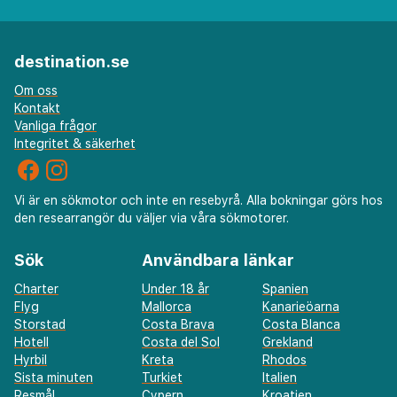
destination.se
Om oss
Kontakt
Vanliga frågor
Integritet & säkerhet
Vi är en sökmotor och inte en resebyrå. Alla bokningar görs hos
den researrangör du väljer via våra sökmotorer.
Sök
Användbara länkar
Charter
Under 18 år
Spanien
Flyg
Mallorca
Kanarieöarna
Storstad
Costa Brava
Costa Blanca
Hotell
Costa del Sol
Grekland
Hyrbil
Kreta
Rhodos
Sista minuten
Turkiet
Italien
Resmål
Cypern
Kroatien