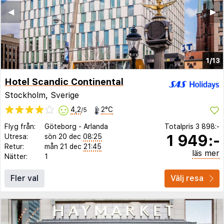
◀︎
▶︎
1/13
Hotel Scandic Continental
Stockholm, Sverige
4,2
2°C
/5
Flyg från:
Göteborg
-
Arlanda
Totalpris
3 898:-
1 949:-
Utresa:
sön 20 dec
08:25
Retur:
mån 21 dec
21:45
läs mer
Nätter:
1
Fler val
Välj resa