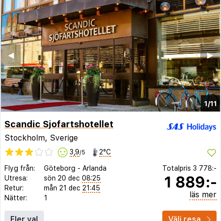
◀︎
▶︎
1/11
Scandic Sjofartshotellet
Stockholm, Sverige
3,9
2°C
/5
Flyg från:
Göteborg
-
Arlanda
Totalpris
3 778:-
1 889:-
Utresa:
sön 20 dec
08:25
Retur:
mån 21 dec
21:45
läs mer
Nätter:
1
Fler val
Välj resa