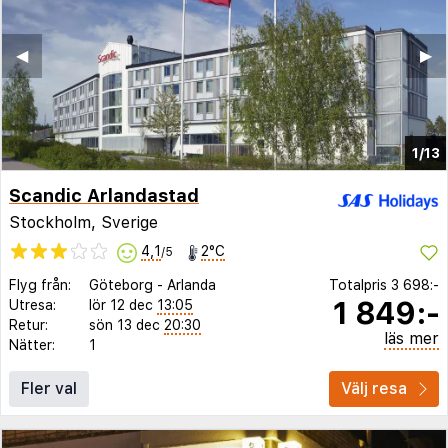
◀︎
▶︎
1/13
Scandic Arlandastad
Stockholm, Sverige
4,1
2°C
/5
Flyg från:
Göteborg
-
Arlanda
Totalpris
3 698:-
1 849:-
Utresa:
lör 12 dec
13:05
Retur:
sön 13 dec
20:30
läs mer
Nätter:
1
Fler val
Välj resa