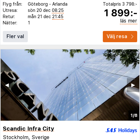
Flyg från:
Göteborg
-
Arlanda
Totalpris
3 798:-
1 899:-
Utresa:
sön 20 dec
08:25
Retur:
mån 21 dec
21:45
läs mer
Nätter:
1
Fler val
Välj resa
◀︎
▶︎
1/8
Scandic Infra City
Stockholm, Sverige