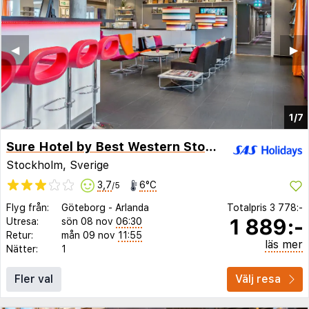
◀︎
▶︎
1/7
Sure Hotel by Best Western Stockholm Alvsjo
Stockholm, Sverige
3,7
6°C
/5
Flyg från:
Göteborg
-
Arlanda
Totalpris
3 778:-
1 889:-
Utresa:
sön 08 nov
06:30
Retur:
mån 09 nov
11:55
läs mer
Nätter:
1
Fler val
Välj resa