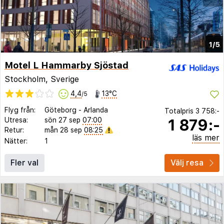
1/5
Motel L Hammarby Sjöstad
Stockholm, Sverige
4,4
13°C
/5
Flyg från:
Göteborg
-
Arlanda
Totalpris
3 758:-
1 879:-
Utresa:
sön 27 sep
07:00
Retur:
mån 28 sep
08:25
läs mer
Nätter:
1
Fler val
Välj resa