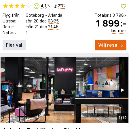
4,1
2°C
/5
Flyg från:
Göteborg
-
Arlanda
Totalpris
3 798:-
1 899:-
Utresa:
sön 20 dec
08:25
Retur:
mån 21 dec
21:45
läs mer
Nätter:
1
Fler val
Välj resa
◀︎
▶︎
1/12