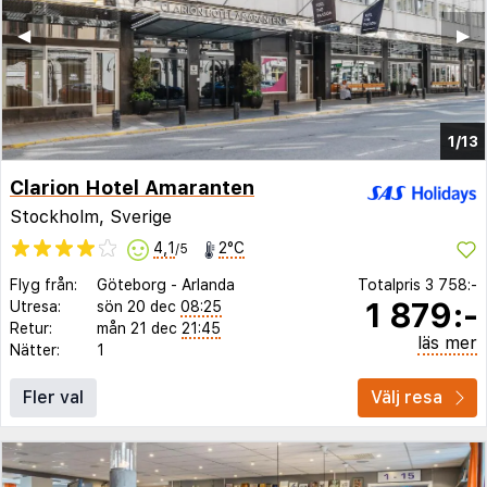
◀︎
▶︎
1/13
Clarion Hotel Amaranten
Stockholm, Sverige
4,1
2°C
/5
Flyg från:
Göteborg
-
Arlanda
Totalpris
3 758:-
1 879:-
Utresa:
sön 20 dec
08:25
Retur:
mån 21 dec
21:45
läs mer
Nätter:
1
Fler val
Välj resa