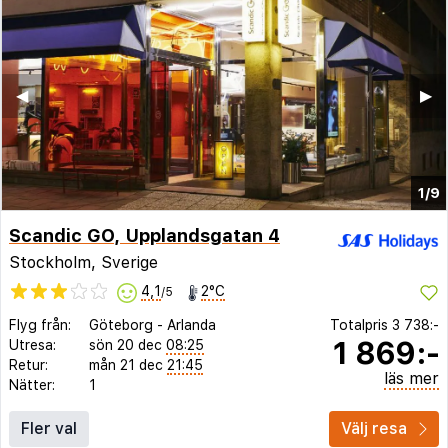
◀︎
▶︎
1/9
Scandic GO, Upplandsgatan 4
Stockholm, Sverige
4,1
2°C
/5
Flyg från:
Göteborg
-
Arlanda
Totalpris
3 738:-
1 869:-
Utresa:
sön 20 dec
08:25
Retur:
mån 21 dec
21:45
läs mer
Nätter:
1
Fler val
Välj resa