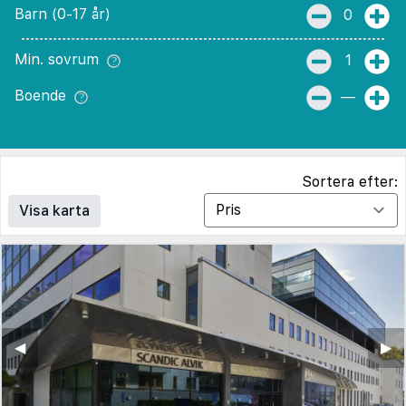
Barn (0-17 år)
0
Min. sovrum
1
Boende
—
Sortera efter:
Visa karta
◀︎
▶︎