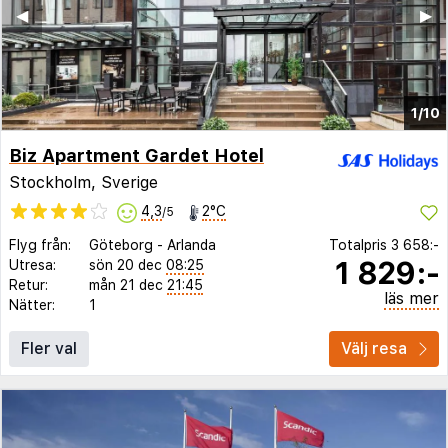
◀︎
▶︎
1/10
Biz Apartment Gardet Hotel
Stockholm, Sverige
4,3
2°C
/5
Flyg från:
Göteborg
-
Arlanda
Totalpris
3 658:-
1 829:-
Utresa:
sön 20 dec
08:25
Retur:
mån 21 dec
21:45
läs mer
Nätter:
1
Fler val
Välj resa