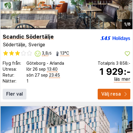
1/8
Scandic Södertälje
Södertälje, Sverige
3,8
13°C
/5
Flyg från:
Göteborg
-
Arlanda
Totalpris
3 858:-
1 929:-
Utresa:
lör 26 sep
13:40
Retur:
sön 27 sep
23:45
läs mer
Nätter:
1
Fler val
Välj resa