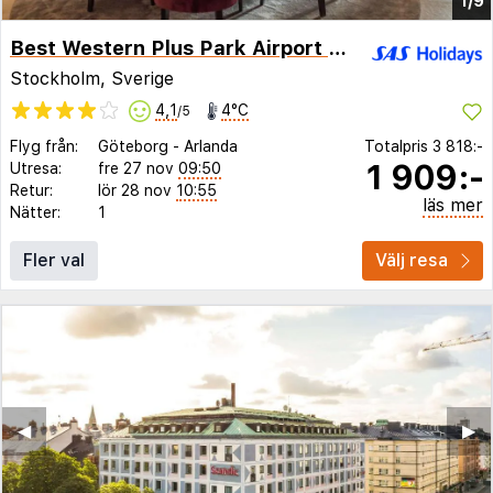
1/9
Best Western Plus Park Airport Hotel Arlanda
Stockholm, Sverige
4,1
4°C
/5
Flyg från:
Göteborg
-
Arlanda
Totalpris
3 818:-
1 909:-
Utresa:
fre 27 nov
09:50
Retur:
lör 28 nov
10:55
läs mer
Nätter:
1
Fler val
Välj resa
◀︎
▶︎