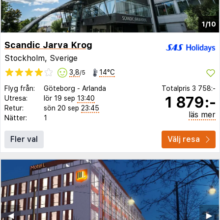
1/10
Scandic Jarva Krog
Stockholm, Sverige
3,8
14°C
/5
Flyg från:
Göteborg
-
Arlanda
Totalpris
3 758:-
1 879:-
Utresa:
lör 19 sep
13:40
Retur:
sön 20 sep
23:45
läs mer
Nätter:
1
Fler val
Välj resa
◀︎
▶︎