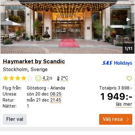
◀︎
▶︎
1/11
Haymarket by Scandic
Stockholm, Sverige
4,2
2°C
/5
Flyg från:
Göteborg
-
Arlanda
Totalpris
3 898:-
1 949:-
Utresa:
sön 20 dec
08:25
Retur:
mån 21 dec
21:45
läs mer
Nätter:
1
Fler val
Välj resa