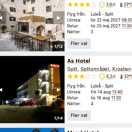
3,9
23°
/5
Flyg från:
Luleå
-
Split
◀︎
▶︎
Utresa:
lör 22 maj 2027
08:5
Retur:
tis 25 maj 2027
11:30
Nätter:
3
Fler val
1/12
As Hotel
Split
,
Splitområdet
,
Kroatien
4,2
33°
/5
Flyg från:
Luleå
-
Split
◀︎
▶︎
Utresa:
fre 14 aug
13:40
Retur:
tis 18 aug
11:30
Nätter:
4
Fler val
1/14