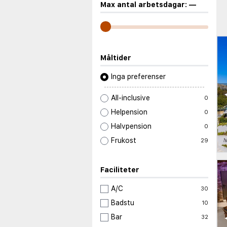
Max antal arbetsdagar:
—
Måltider
Inga preferenser
All-inclusive
0
Helpension
0
Halvpension
0
Frukost
29
Faciliteter
A/C
30
Badstu
10
Bar
32