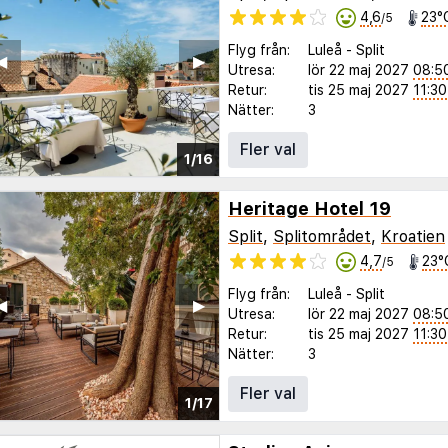
4,6
23°
/5
Flyg från:
Luleå
-
Split
◀︎
▶︎
Utresa:
lör 22 maj 2027
08:5
Retur:
tis 25 maj 2027
11:30
Nätter:
3
Fler val
1/16
Heritage Hotel 19
Split
,
Splitområdet
,
Kroatien
4,7
23°
/5
Flyg från:
Luleå
-
Split
◀︎
▶︎
Utresa:
lör 22 maj 2027
08:5
Retur:
tis 25 maj 2027
11:30
Nätter:
3
Fler val
1/17