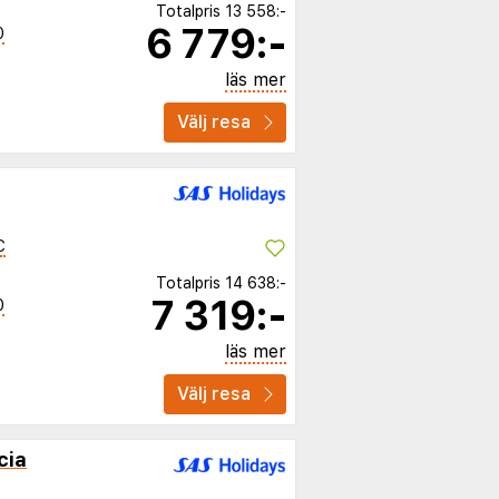
Totalpris
13 558:-
6 779:-
0
läs mer
Välj resa
C
Totalpris
14 638:-
7 319:-
0
läs mer
Välj resa
cia