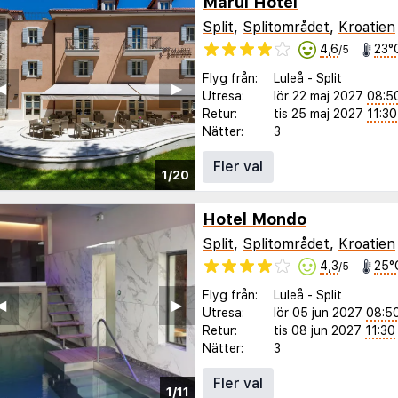
Marul Hotel
Split
,
Splitområdet
,
Kroatien
4,6
23°
/5
Flyg från:
Luleå
-
Split
◀︎
▶︎
Utresa:
lör 22 maj 2027
08:5
Retur:
tis 25 maj 2027
11:30
Nätter:
3
Fler val
1/20
Hotel Mondo
Split
,
Splitområdet
,
Kroatien
4,3
25°
/5
Flyg från:
Luleå
-
Split
◀︎
▶︎
Utresa:
lör 05 jun 2027
08:5
Retur:
tis 08 jun 2027
11:30
Nätter:
3
Fler val
1/11