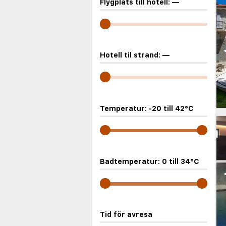
Flygplats till hotell:
—
Hotell til strand:
—
Temperatur:
-20
till
42
°C
Badtemperatur:
0
till
34
°C
Tid för avresa