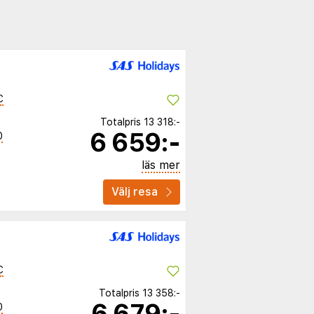
C
Totalpris
13 318:-
6 659:-
0
läs mer
Välj resa
C
Totalpris
13 358:-
6 679:-
0