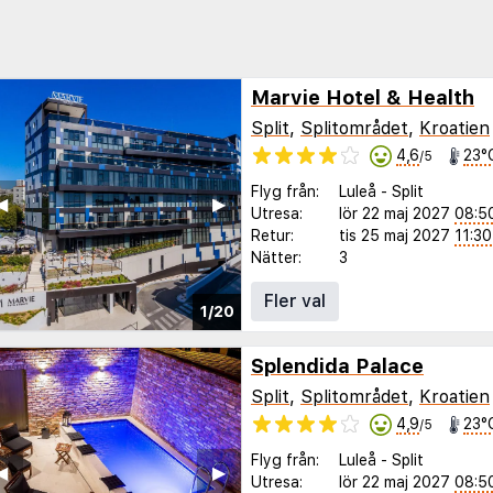
Marvie Hotel & Health
Split
,
Splitområdet
,
Kroatien
4,6
23°
/5
Flyg från:
Luleå
-
Split
◀︎
▶︎
Utresa:
lör 22 maj 2027
08:5
Retur:
tis 25 maj 2027
11:30
Nätter:
3
Fler val
1/20
Splendida Palace
Split
,
Splitområdet
,
Kroatien
4,9
23°
/5
Flyg från:
Luleå
-
Split
◀︎
▶︎
Utresa:
lör 22 maj 2027
08:5