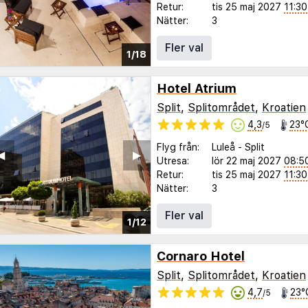
Retur:
tis 25 maj 2027
11:30
Nätter:
3
Fler val
1/18
Hotel Atrium
Split
,
Splitområdet
,
Kroatien
4,3
23°
/5
Flyg från:
Luleå
-
Split
◀︎
▶︎
Utresa:
lör 22 maj 2027
08:5
Retur:
tis 25 maj 2027
11:30
Nätter:
3
Fler val
1/12
Cornaro Hotel
Split
,
Splitområdet
,
Kroatien
4,7
23°
/5