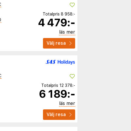
C
Totalpris
8 958:-
4 479:-
0
läs mer
Välj resa
C
Totalpris
12 378:-
6 189:-
läs mer
Välj resa