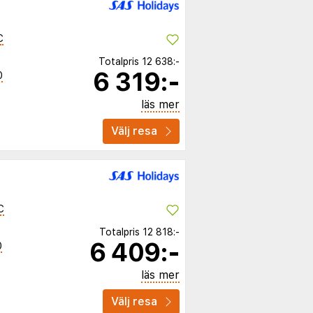
C
Totalpris
12 638:-
6 319:-
0
läs mer
Välj resa
C
Totalpris
12 818:-
6 409:-
0
läs mer
Välj resa