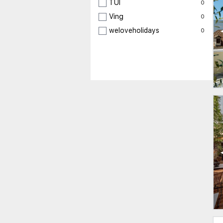
TUI
0
Ving
0
weloveholidays
0