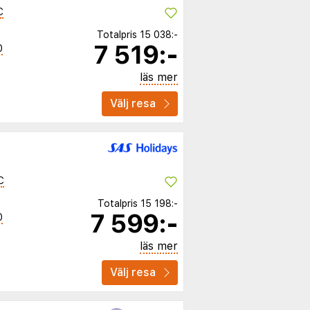
C
Totalpris
15 038:-
7 519:-
0
läs mer
Välj resa
C
Totalpris
15 198:-
7 599:-
0
läs mer
Välj resa