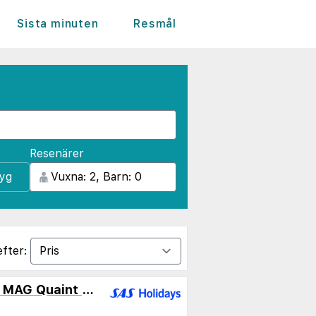
Sista minuten
Resmål
Resenärer
lyg
efter:
Heritage Palace Varos - MAG Quaint & Elegant Boutique Hotels