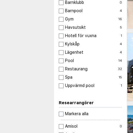
Barnklubb
0
Barnpool
4
Gym
16
Havsutsikt
5
Hotell för vuxna
1
Kylskåp
4
Lägenhet
4
Pool
14
Restaurang
32
Spa
15
Uppvärmd pool
1
Researrangörer
Markera alla
Amisol
0