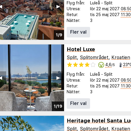
Flyg från:
Luleå
-
Split
◀︎
▶︎
Utresa:
lör 22 maj 2027
08:5
Retur:
tis 25 maj 2027
11:30
Nätter:
3
Fler val
1/9
Hotel Luxe
Split
,
Splitområdet
,
Kroatien
4,6
23°
/5
Flyg från:
Luleå
-
Split
◀︎
▶︎
Utresa:
lör 22 maj 2027
08:5
Retur:
tis 25 maj 2027
11:30
Nätter:
3
Fler val
1/19
Heritage hotel Santa Lu
Split
,
Splitområdet
,
Kroatien