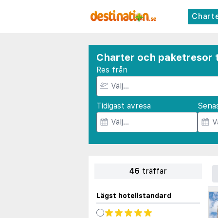
Chart
Charter och paketresor ti
Res från
Tidigast avresa
Sena
46
träffar
Lägst hotellstandard