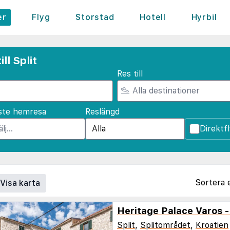
er
Flyg
Storstad
Hotell
Hyrbil
ll Split
Res till
ste hemresa
Reslängd
Direktf
Sortera 
Visa karta
Split
,
Splitområdet
,
Kroatien