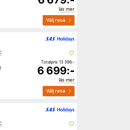
läs mer
Välj resa
C
Totalpris
13 398:-
6 699:-
0
läs mer
Välj resa
C