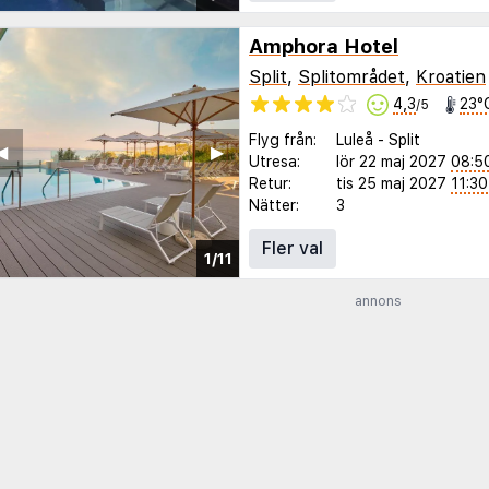
Amphora Hotel
Split
,
Splitområdet
,
Kroatien
4,3
23°
/5
Flyg från:
Luleå
-
Split
◀︎
▶︎
Utresa:
lör 22 maj 2027
08:5
Retur:
tis 25 maj 2027
11:30
Nätter:
3
Fler val
1/11
annons