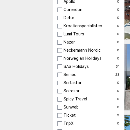
Apollo
0
Corendon
0
Detur
0
Kroatienspecialisten
0
Lumi Tours
0
Nazar
0
Neckermann Nordic
0
Norwegian Holidays
0
SAS Holidays
31
Sembo
23
Solfaktor
0
Solresor
0
Spicy Travel
0
Sunweb
0
Ticket
9
TripX
0