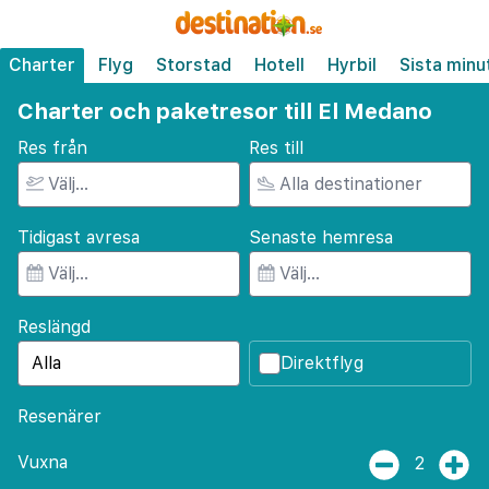
Charter
Flyg
Storstad
Hotell
Hyrbil
Sista minu
Charter och paketresor till El Medano
Res från
Res till
Tidigast avresa
Senaste hemresa
Reslängd
Direktflyg
Resenärer
Vuxna
2