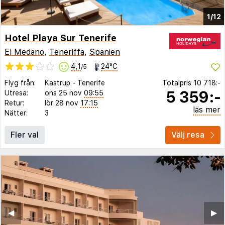
1/12
Hotel Playa Sur Tenerife
El Medano
,
Teneriffa
,
Spanien
4,1
24°C
/5
Flyg från:
Kastrup
-
Tenerife
Totalpris
10 718:-
5 359:-
Utresa:
ons 25 nov
09:55
Retur:
lör 28 nov
17:15
läs mer
Nätter:
3
Fler val
Välj resa
◀︎
▶︎