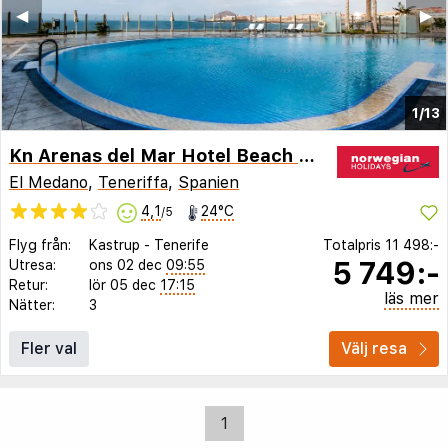
◀︎
▶︎
1/13
Kn Arenas del Mar Hotel Beach & Spa - Adult Only
El Medano
,
Teneriffa
,
Spanien
4,1
24°C
/5
Flyg från:
Kastrup
-
Tenerife
Totalpris
11 498:-
5 749:-
Utresa:
ons 02 dec
09:55
Retur:
lör 05 dec
17:15
läs mer
Nätter:
3
Fler val
Välj resa
1