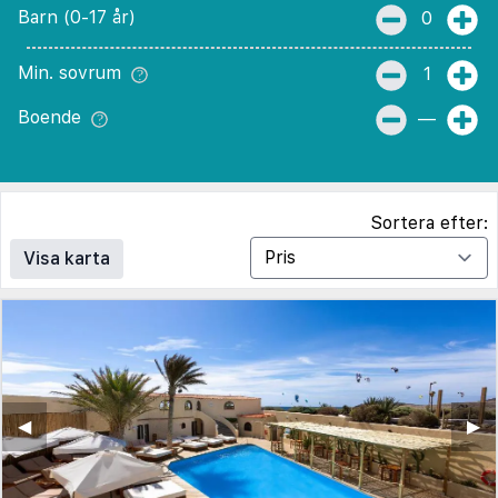
Barn (0-17 år)
0
Min. sovrum
1
Boende
—
Sortera efter:
Visa karta
◀︎
▶︎