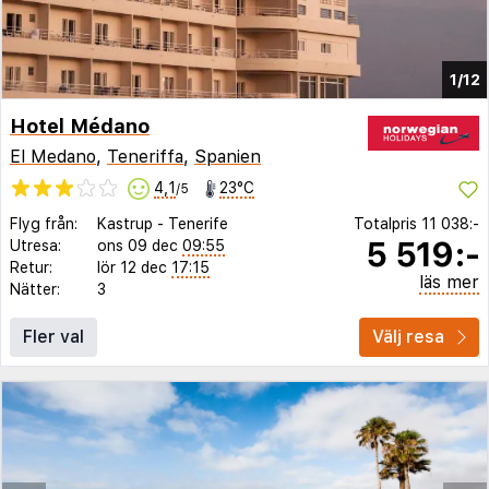
1/12
Hotel Médano
El Medano
,
Teneriffa
,
Spanien
4,1
23°C
/5
Flyg från:
Kastrup
-
Tenerife
Totalpris
11 038:-
5 519:-
Utresa:
ons 09 dec
09:55
Retur:
lör 12 dec
17:15
läs mer
Nätter:
3
Fler val
Välj resa