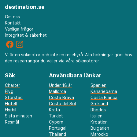
destination.se
Om oss
Kontakt
Vanliga frågor
Integritet & säkerhet
Vi är en sökmotor och inte en resebyrå. Alla bokningar görs hos
den researrangör du väljer via våra sökmotorer.
Sök
Användbara länkar
Charter
Under 18 år
Spanien
Flyg
Mallorca
Kanarieöarna
Storstad
Costa Brava
Costa Blanca
Hotell
Costa del Sol
Grekland
Hyrbil
Kreta
Rhodos
Sista minuten
Turkiet
Italien
Resmål
Cypern
Kroatien
Portugal
Bulgarien
Thailand
Marocko