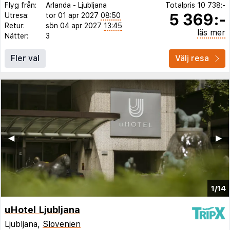
Flyg från:
Arlanda
-
Ljubljana
Totalpris
10 738:-
5 369:-
Utresa:
tor 01 apr 2027
08:50
Retur:
sön 04 apr 2027
13:45
läs mer
Nätter:
3
Fler val
Välj resa
◀︎
▶︎
1/14
uHotel Ljubljana
Ljubljana,
Slovenien