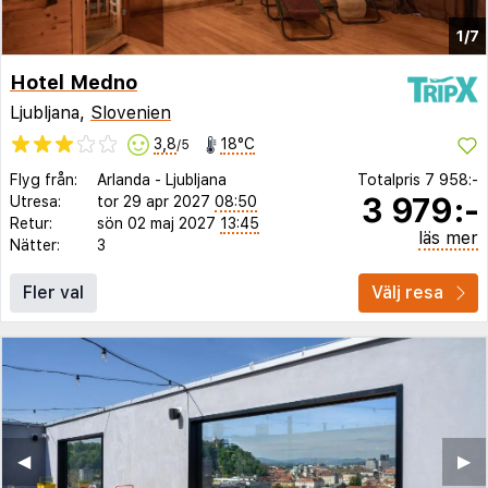
1/7
Hotel Medno
Ljubljana,
Slovenien
3,8
18°C
/5
Flyg från:
Arlanda
-
Ljubljana
Totalpris
7 958:-
3 979:-
Utresa:
tor 29 apr 2027
08:50
Retur:
sön 02 maj 2027
13:45
läs mer
Nätter:
3
Fler val
Välj resa
◀︎
▶︎