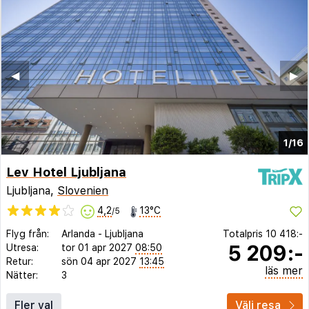
◀︎
▶︎
1/16
Lev Hotel Ljubljana
Ljubljana,
Slovenien
4,2
13°C
/5
Flyg från:
Arlanda
-
Ljubljana
Totalpris
10 418:-
5 209:-
Utresa:
tor 01 apr 2027
08:50
Retur:
sön 04 apr 2027
13:45
läs mer
Nätter:
3
Fler val
Välj resa