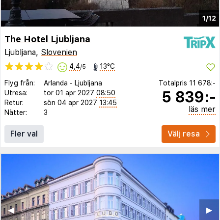
1/12
The Hotel Ljubljana
Ljubljana,
Slovenien
4,4
13°C
/5
Flyg från:
Arlanda
-
Ljubljana
Totalpris
11 678:-
5 839:-
Utresa:
tor 01 apr 2027
08:50
Retur:
sön 04 apr 2027
13:45
läs mer
Nätter:
3
Fler val
Välj resa
◀︎
▶︎