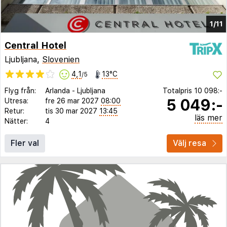
1/11
Central Hotel
Ljubljana,
Slovenien
4,1
13°C
/5
Flyg från:
Arlanda
-
Ljubljana
Totalpris
10 098:-
5 049:-
Utresa:
fre 26 mar 2027
08:00
Retur:
tis 30 mar 2027
13:45
läs mer
Nätter:
4
Fler val
Välj resa