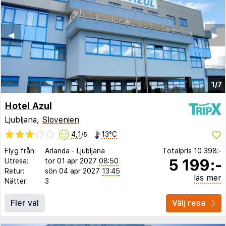
◀︎
▶︎
1/7
Hotel Azul
Ljubljana,
Slovenien
4,1
13°C
/5
Flyg från:
Arlanda
-
Ljubljana
Totalpris
10 398:-
5 199:-
Utresa:
tor 01 apr 2027
08:50
Retur:
sön 04 apr 2027
13:45
läs mer
Nätter:
3
Fler val
Välj resa