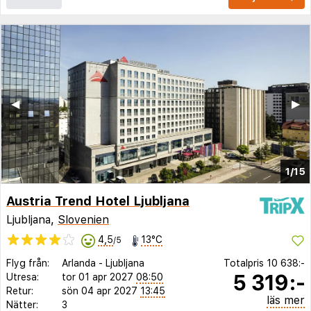
◀︎
▶︎
1/15
Austria Trend Hotel Ljubljana
Ljubljana,
Slovenien
4,5
13°C
/5
Flyg från:
Arlanda
-
Ljubljana
Totalpris
10 638:-
5 319:-
Utresa:
tor 01 apr 2027
08:50
Retur:
sön 04 apr 2027
13:45
läs mer
Nätter:
3