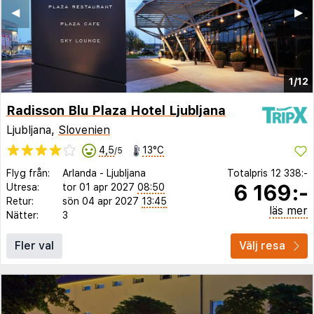
◀︎
▶︎
1/12
Radisson Blu Plaza Hotel Ljubljana
Ljubljana,
Slovenien
4,5
13°C
/5
Flyg från:
Arlanda
-
Ljubljana
Totalpris
12 338:-
6 169:-
Utresa:
tor 01 apr 2027
08:50
Retur:
sön 04 apr 2027
13:45
läs mer
Nätter:
3
Fler val
Välj resa