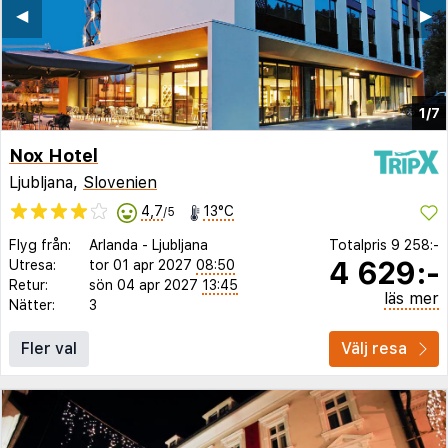
◀︎
▶︎
1/7
Nox Hotel
Ljubljana,
Slovenien
4,7
13°C
/5
Flyg från:
Arlanda
-
Ljubljana
Totalpris
9 258:-
4 629:-
Utresa:
tor 01 apr 2027
08:50
Retur:
sön 04 apr 2027
13:45
läs mer
Nätter:
3
Fler val
Välj resa