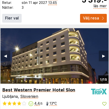
Retur:
sön 11 apr 2027
13:45
läs mer
Nätter:
3
Fler val
Välj resa
◀︎
▶︎
1/15
Best Western Premier Hotel Slon
Ljubljana,
Slovenien
4,4
13°C
/5