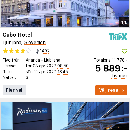
1/8
Cubo Hotel
Ljubljana,
Slovenien
14°C
Flyg från:
Arlanda
-
Ljubljana
Totalpris
11 778:-
5 889:-
Utresa:
tor 08 apr 2027
08:50
Retur:
sön 11 apr 2027
13:45
läs mer
Nätter:
3
Fler val
Välj resa