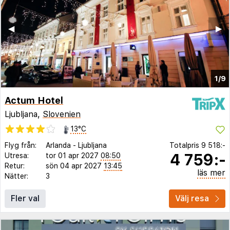
◀︎
▶︎
1/9
Actum Hotel
Ljubljana,
Slovenien
13°C
Flyg från:
Arlanda
-
Ljubljana
Totalpris
9 518:-
4 759:-
Utresa:
tor 01 apr 2027
08:50
Retur:
sön 04 apr 2027
13:45
läs mer
Nätter:
3
Fler val
Välj resa