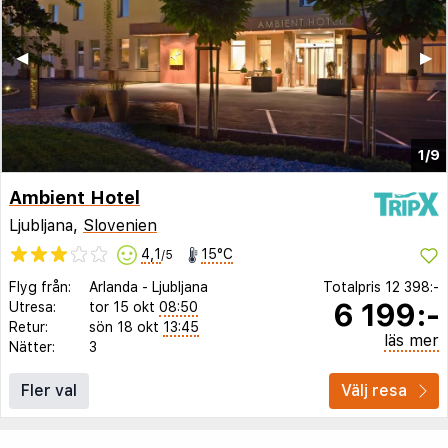
◀︎
▶︎
1/9
Ambient Hotel
Ljubljana,
Slovenien
4,1
15°C
/5
Flyg från:
Arlanda
-
Ljubljana
Totalpris
12 398:-
6 199:-
Utresa:
tor 15 okt
08:50
Retur:
sön 18 okt
13:45
läs mer
Nätter:
3
Fler val
Välj resa