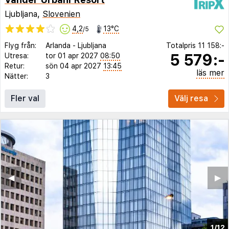
Ljubljana,
Slovenien
4,2
13°C
/5
Flyg från:
Arlanda
-
Ljubljana
Totalpris
11 158:-
5 579:-
Utresa:
tor 01 apr 2027
08:50
Retur:
sön 04 apr 2027
13:45
läs mer
Nätter:
3
Fler val
Välj resa
◀︎
▶︎
1/12