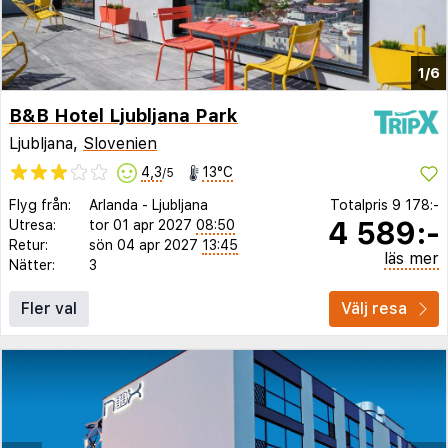
1/6
B&B Hotel Ljubljana Park
Ljubljana,
Slovenien
4,3
13°C
/5
Flyg från:
Arlanda
-
Ljubljana
Totalpris
9 178:-
4 589:-
Utresa:
tor 01 apr 2027
08:50
Retur:
sön 04 apr 2027
13:45
läs mer
Nätter:
3
Fler val
Välj resa