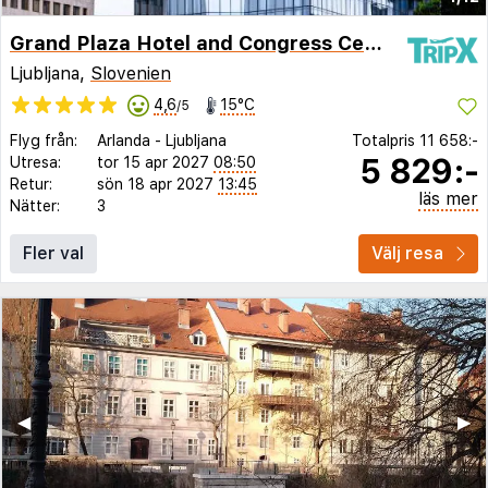
Grand Plaza Hotel and Congress Centre
Ljubljana,
Slovenien
4,6
15°C
/5
Flyg från:
Arlanda
-
Ljubljana
Totalpris
11 658:-
5 829:-
Utresa:
tor 15 apr 2027
08:50
Retur:
sön 18 apr 2027
13:45
läs mer
Nätter:
3
Fler val
Välj resa
◀︎
▶︎