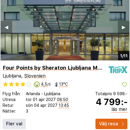
◀︎
▶︎
1/11
Four Points by Sheraton Ljubljana Mons
Ljubljana,
Slovenien
4,5
13°C
/5
Flyg från:
Arlanda
-
Ljubljana
Totalpris
9 598:-
4 799:-
Utresa:
tor 01 apr 2027
08:50
Retur:
sön 04 apr 2027
13:45
läs mer
Nätter:
3
Fler val
Välj resa