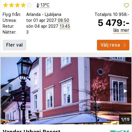
13°C
Flyg från:
Arlanda
-
Ljubljana
Totalpris
10 958:-
5 479:-
Utresa:
tor 01 apr 2027
08:50
Retur:
sön 04 apr 2027
13:45
läs mer
Nätter:
3
Fler val
Välj resa
◀︎
▶︎
1/15
Vander Urbani Resort