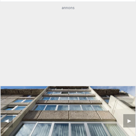
annons
◀︎
▶︎