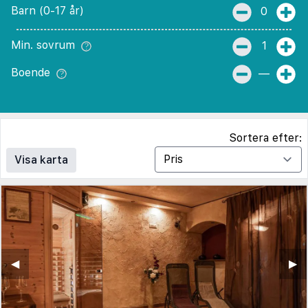
Barn (0-17 år)
0
Min. sovrum
1
Boende
—
Sortera efter:
Visa karta
◀︎
▶︎