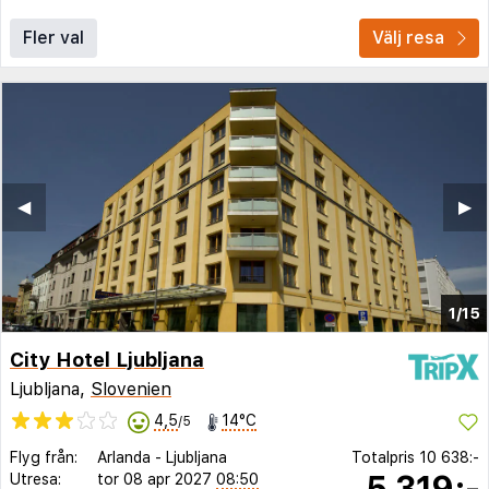
Fler val
Välj resa
◀︎
▶︎
1/15
City Hotel Ljubljana
Ljubljana,
Slovenien
4,5
14°C
/5
Flyg från:
Arlanda
-
Ljubljana
Totalpris
10 638:-
5 319:-
Utresa:
tor 08 apr 2027
08:50