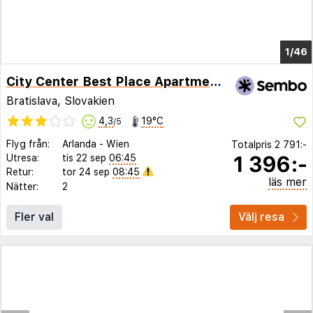
1/42
City Center Best Place Apartments
Bratislava, Slovakien
4,3
19°C
/5
Flyg från:
Arlanda
-
Wien
Totalpris
2 791:-
1 396:-
Utresa:
tis 22 sep
06:45
Retur:
tor 24 sep
08:45
läs mer
Nätter:
2
Fler val
Välj resa