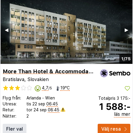
◀︎
▶︎
1/75
More Than Hotel & Accommodation
Bratislava, Slovakien
4,7
19°C
/5
Flyg från:
Arlanda
-
Wien
Totalpris
3 175:-
1 588:-
Utresa:
tis 22 sep
06:45
Retur:
tor 24 sep
08:45
läs mer
Nätter:
2
Fler val
Välj resa