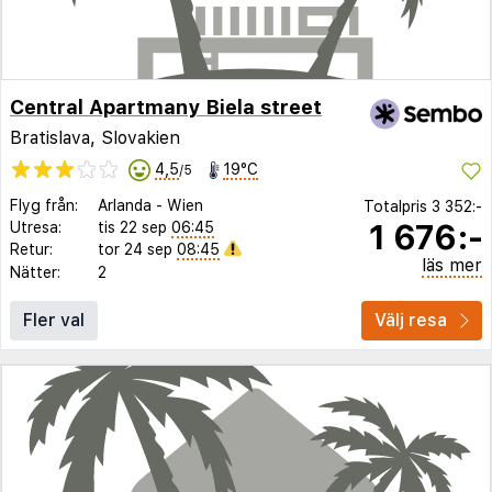
Central Apartmany Biela street
Bratislava, Slovakien
4,5
19°C
/5
Flyg från:
Arlanda
-
Wien
Totalpris
3 352:-
1 676:-
Utresa:
tis 22 sep
06:45
Retur:
tor 24 sep
08:45
läs mer
Nätter:
2
Fler val
Välj resa