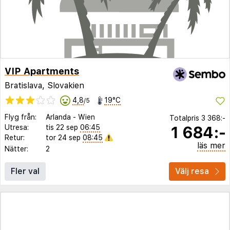
VIP Apartments
Bratislava, Slovakien
4,8
19°C
/5
Flyg från:
Arlanda
-
Wien
Totalpris
3 368:-
1 684:-
Utresa:
tis 22 sep
06:45
Retur:
tor 24 sep
08:45
läs mer
Nätter:
2
Fler val
Välj resa