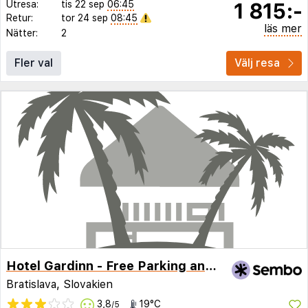
1 815:-
Utresa:
tis 22 sep
06:45
Retur:
tor 24 sep
08:45
läs mer
Nätter:
2
Fler val
Välj resa
Hotel Gardinn - Free Parking and Quiet Garden
Bratislava, Slovakien
3,8
19°C
/5