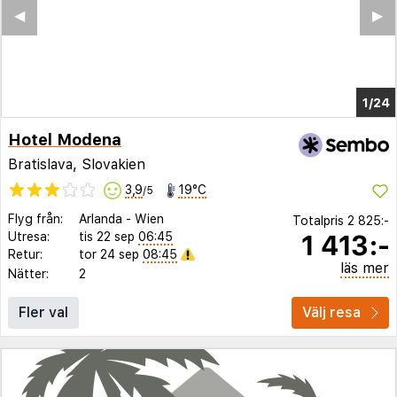
◀︎
▶︎
1/20
Hotel Modena
Bratislava, Slovakien
3,9
19°C
/5
Flyg från:
Arlanda
-
Wien
Totalpris
2 825:-
1 413:-
Utresa:
tis 22 sep
06:45
Retur:
tor 24 sep
08:45
läs mer
Nätter:
2
Fler val
Välj resa