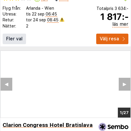
Flyg från:
Arlanda
-
Wien
Totalpris
3 634:-
1 817:-
Utresa:
tis 22 sep
06:45
Retur:
tor 24 sep
08:45
läs mer
Nätter:
2
Fler val
Välj resa
◀︎
▶︎
1/23
Clarion Congress Hotel Bratislava