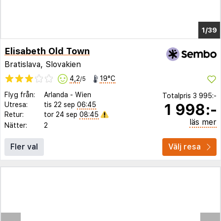
1/35
Elisabeth Old Town
Bratislava, Slovakien
4,2
19°C
/5
Flyg från:
Arlanda
-
Wien
Totalpris
3 995:-
1 998:-
Utresa:
tis 22 sep
06:45
Retur:
tor 24 sep
08:45
läs mer
Nätter:
2
Fler val
Välj resa