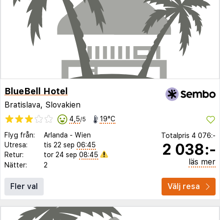
BlueBell Hotel
Bratislava, Slovakien
4,5
19°C
/5
Flyg från:
Arlanda
-
Wien
Totalpris
4 076:-
2 038:-
Utresa:
tis 22 sep
06:45
Retur:
tor 24 sep
08:45
läs mer
Nätter:
2
Fler val
Välj resa