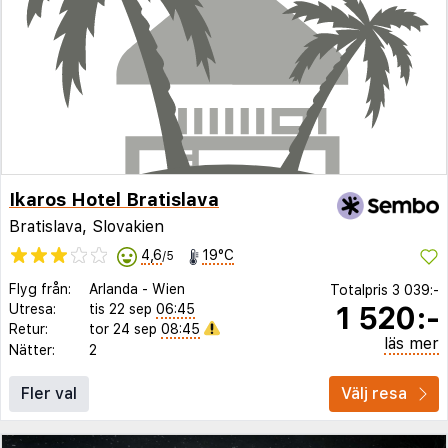
Ikaros Hotel Bratislava
Bratislava, Slovakien
4,6
19°C
/5
Flyg från:
Arlanda
-
Wien
Totalpris
3 039:-
1 520:-
Utresa:
tis 22 sep
06:45
Retur:
tor 24 sep
08:45
läs mer
Nätter:
2
Fler val
Välj resa