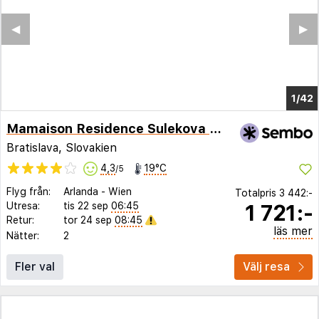
◀︎
▶︎
1/38
Mamaison Residence Sulekova Bratislava
Bratislava, Slovakien
4,3
19°C
/5
Flyg från:
Arlanda
-
Wien
Totalpris
3 442:-
1 721:-
Utresa:
tis 22 sep
06:45
Retur:
tor 24 sep
08:45
läs mer
Nätter:
2
Fler val
Välj resa