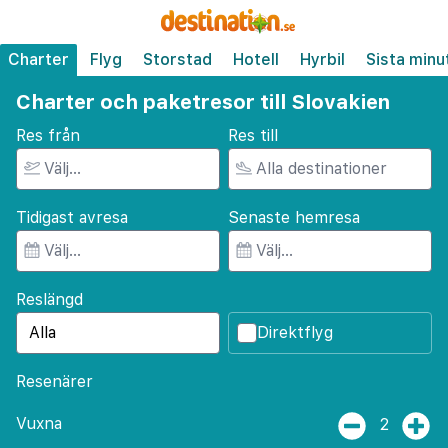
Charter
Flyg
Storstad
Hotell
Hyrbil
Sista minu
Charter och paketresor till Slovakien
Res från
Res till
Tidigast avresa
Senaste hemresa
Reslängd
Direktflyg
Resenärer
Vuxna
2