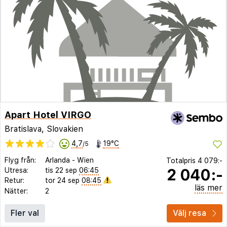
Apart Hotel VIRGO
Bratislava, Slovakien
4,7
19°C
/5
Flyg från:
Arlanda
-
Wien
Totalpris
4 079:-
2 040:-
Utresa:
tis 22 sep
06:45
Retur:
tor 24 sep
08:45
läs mer
Nätter:
2
Fler val
Välj resa