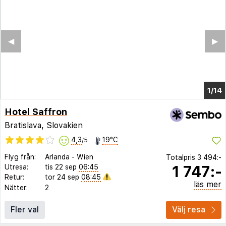
◀︎
▶︎
1/10
Hotel Saffron
Bratislava, Slovakien
4,3
19°C
/5
Flyg från:
Arlanda
-
Wien
Totalpris
3 494:-
1 747:-
Utresa:
tis 22 sep
06:45
Retur:
tor 24 sep
08:45
läs mer
Nätter:
2
Fler val
Välj resa