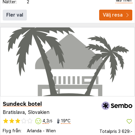
Nätter:
2
Fler val
Välj resa
Sundeck botel
Bratislava, Slovakien
4,3
19°C
/5
Flyg från:
Arlanda
-
Wien
Totalpris
3 629:-