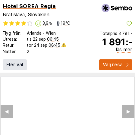
Hotel SOREA Regia
Bratislava, Slovakien
3,9
19°C
/5
Flyg från:
Arlanda
-
Wien
Totalpris
3 781:-
1 891:-
Utresa:
tis 22 sep
06:45
Retur:
tor 24 sep
08:45
läs mer
Nätter:
2
Fler val
Välj resa
◀︎
▶︎