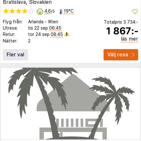
Bratislava, Slovakien
4,6
19°C
/5
Flyg från:
Arlanda
-
Wien
Totalpris
3 734:-
1 867:-
Utresa:
tis 22 sep
06:45
Retur:
tor 24 sep
08:45
läs mer
Nätter:
2
Fler val
Välj resa