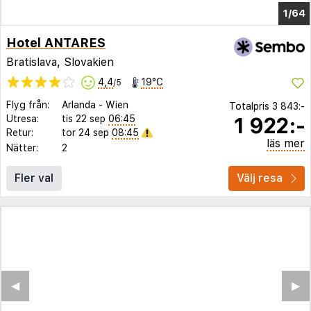
1/60
Hotel ANTARES
Bratislava, Slovakien
4,4
19°C
/5
Flyg från:
Arlanda
-
Wien
Totalpris
3 843:-
1 922:-
Utresa:
tis 22 sep
06:45
Retur:
tor 24 sep
08:45
läs mer
Nätter:
2
Fler val
Välj resa
◀︎
▶︎