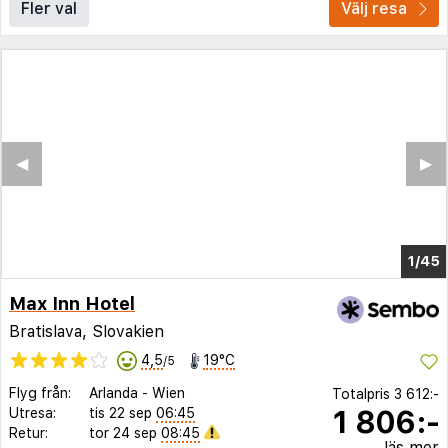
Fler val
Välj resa
◀︎
▶︎
1/41
Max Inn Hotel
Bratislava, Slovakien
4,5
19°C
/5
Flyg från:
Arlanda
-
Wien
Totalpris
3 612:-
1 806:-
Utresa:
tis 22 sep
06:45
Retur:
tor 24 sep
08:45
läs mer