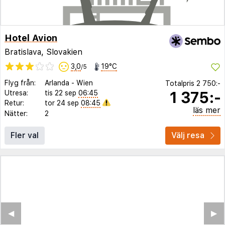
Hotel Avion
Bratislava, Slovakien
3,0
19°C
/5
Flyg från:
Arlanda
-
Wien
Totalpris
2 750:-
1 375:-
Utresa:
tis 22 sep
06:45
Retur:
tor 24 sep
08:45
läs mer
Nätter:
2
Fler val
Välj resa
◀︎
▶︎