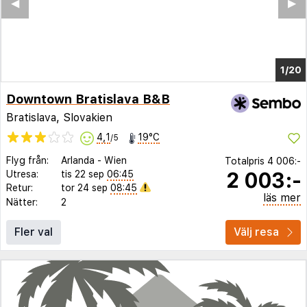
◀︎
▶︎
1/16
Downtown Bratislava B&B
Bratislava, Slovakien
4,1
19°C
/5
Flyg från:
Arlanda
-
Wien
Totalpris
4 006:-
2 003:-
Utresa:
tis 22 sep
06:45
Retur:
tor 24 sep
08:45
läs mer
Nätter:
2
Fler val
Välj resa