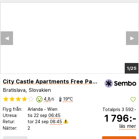
◀︎
▶︎
1/20
City Castle Apartments Free Parking
Bratislava, Slovakien
4,8
19°C
/5
Flyg från:
Arlanda
-
Wien
Totalpris
3 592:-
1 796:-
Utresa:
tis 22 sep
06:45
Retur:
tor 24 sep
08:45
läs mer
Nätter:
2