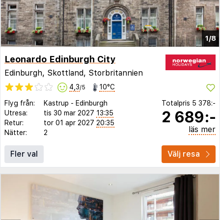
1/8
Leonardo Edinburgh City
Edinburgh, Skottland, Storbritannien
4,3
10°C
/5
Flyg från:
Kastrup
-
Edinburgh
Totalpris
5 378:-
2 689:-
Utresa:
tis 30 mar 2027
13:35
Retur:
tor 01 apr 2027
20:35
läs mer
Nätter:
2
Fler val
Välj resa