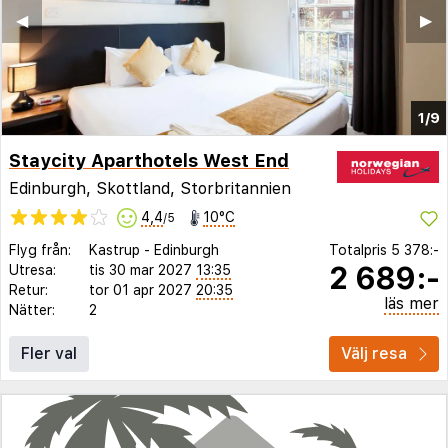
◀︎
▶︎
1/9
Staycity Aparthotels West End
Edinburgh, Skottland, Storbritannien
4,4
10°C
/5
Flyg från:
Kastrup
-
Edinburgh
Totalpris
5 378:-
2 689:-
Utresa:
tis 30 mar 2027
13:35
Retur:
tor 01 apr 2027
20:35
läs mer
Nätter:
2
Fler val
Välj resa