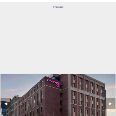
annons
◀︎
▶︎