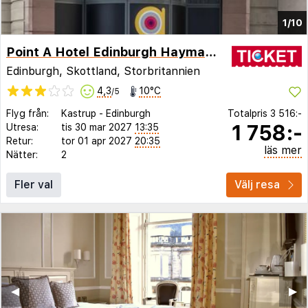
1/10
Point A Hotel Edinburgh Haymarket
Edinburgh, Skottland, Storbritannien
4,3
10°C
/5
Flyg från:
Kastrup
-
Edinburgh
Totalpris
3 516:-
1 758:-
Utresa:
tis 30 mar 2027
13:35
Retur:
tor 01 apr 2027
20:35
läs mer
Nätter:
2
Fler val
Välj resa
◀︎
▶︎