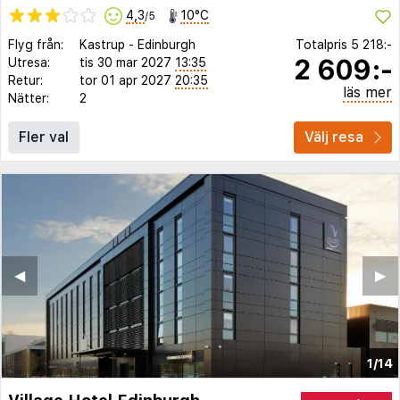
4,3
10°C
/5
Flyg från:
Kastrup
-
Edinburgh
Totalpris
5 218:-
2 609:-
Utresa:
tis 30 mar 2027
13:35
Retur:
tor 01 apr 2027
20:35
läs mer
Nätter:
2
Fler val
Välj resa
◀︎
▶︎
1/14