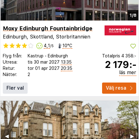
1/8
Moxy Edinburgh Fountainbridge
Edinburgh, Skottland, Storbritannien
4,1
10°C
/5
Flyg från:
Kastrup
-
Edinburgh
Totalpris
4 358:-
2 179:-
Utresa:
tis 30 mar 2027
13:35
Retur:
tor 01 apr 2027
20:35
läs mer
Nätter:
2
Fler val
Välj resa
◀︎
▶︎