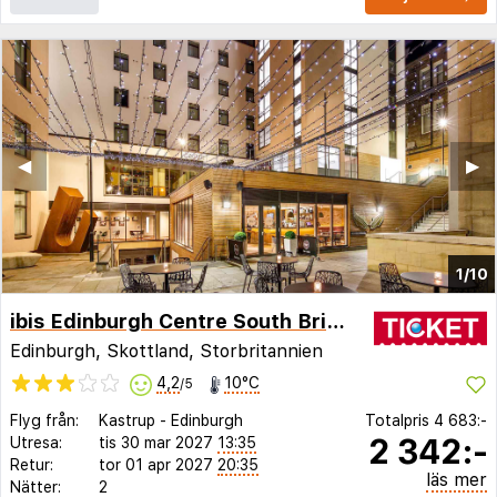
◀︎
▶︎
1/10
ibis Edinburgh Centre South Bridge - Royal Mile
Edinburgh, Skottland, Storbritannien
4,2
10°C
/5
Flyg från:
Kastrup
-
Edinburgh
Totalpris
4 683:-
2 342:-
Utresa:
tis 30 mar 2027
13:35
Retur:
tor 01 apr 2027
20:35
läs mer
Nätter:
2