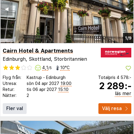
◀︎
▶︎
1/9
Cairn Hotel & Apartments
Edinburgh, Skottland, Storbritannien
4,1
10°C
/5
Flyg från:
Kastrup
-
Edinburgh
Totalpris
4 578:-
2 289:-
Utresa:
sön 04 apr 2027
19:00
Retur:
tis 06 apr 2027
15:10
läs mer
Nätter:
2
Fler val
Välj resa