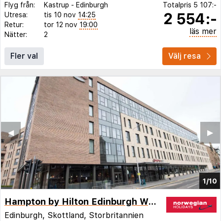
Flyg från:
Kastrup
-
Edinburgh
Totalpris
5 107:-
2 554:-
Utresa:
tis 10 nov
14:25
Retur:
tor 12 nov
19:00
läs mer
Nätter:
2
Fler val
Välj resa
◀︎
▶︎
1/10
Hampton by Hilton Edinburgh West End
Edinburgh, Skottland, Storbritannien