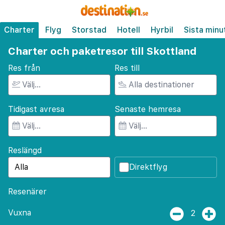
Charter
Flyg
Storstad
Hotell
Hyrbil
Sista minu
Charter och paketresor till Skottland
Res från
Res till
Tidigast avresa
Senaste hemresa
Reslängd
Direktflyg
Resenärer
Vuxna
2