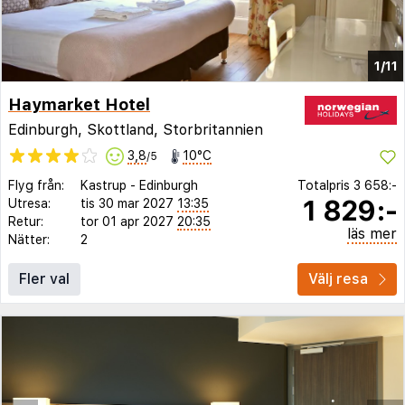
1/11
Haymarket Hotel
Edinburgh, Skottland, Storbritannien
3,8
10°C
/5
Flyg från:
Kastrup
-
Edinburgh
Totalpris
3 658:-
1 829:-
Utresa:
tis 30 mar 2027
13:35
Retur:
tor 01 apr 2027
20:35
läs mer
Nätter:
2
Fler val
Välj resa