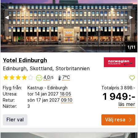
◀︎
▶︎
1/11
Yotel Edinburgh
Edinburgh, Skottland, Storbritannien
4,0
7°C
/5
Flyg från:
Kastrup
-
Edinburgh
Totalpris
3 898:-
1 949:-
Utresa:
tor 14 jan 2027
18:05
Retur:
sön 17 jan 2027
09:10
läs mer
Nätter:
3
Fler val
Välj resa