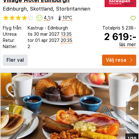
Village Hotel Edinburgh
Edinburgh, Skottland, Storbritannien
4,1
10°C
/5
Flyg från:
Kastrup
-
Edinburgh
Totalpris
5 238:-
2 619:-
Utresa:
tis 30 mar 2027
13:35
Retur:
tor 01 apr 2027
20:35
läs mer
Nätter:
2
Fler val
Välj resa
◀︎
▶︎
1/10