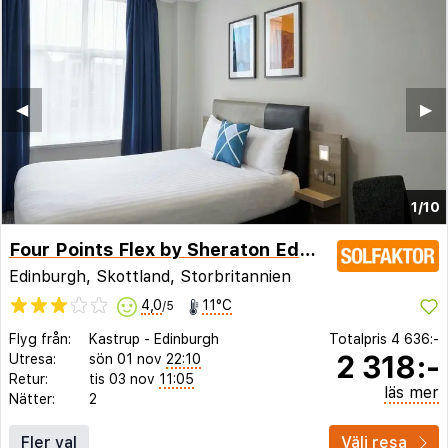
◀︎
▶︎
1/10
Four Points Flex by Sheraton Edinburgh
Edinburgh, Skottland, Storbritannien
4,0
11°C
/5
Flyg från:
Kastrup
-
Edinburgh
Totalpris
4 636:-
2 318:-
Utresa:
sön 01 nov
22:10
Retur:
tis 03 nov
11:05
läs mer
Nätter:
2
Fler val
Välj resa