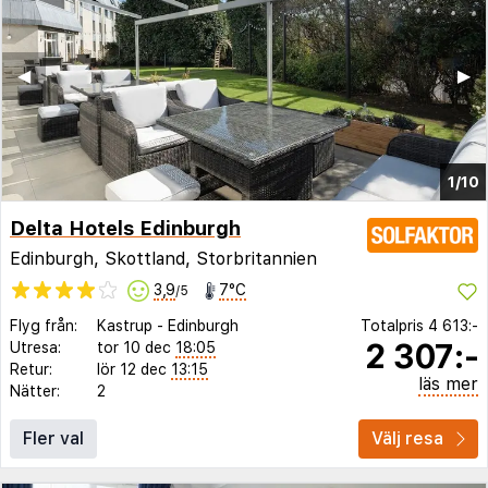
◀︎
▶︎
1/10
Delta Hotels Edinburgh
Edinburgh, Skottland, Storbritannien
3,9
7°C
/5
Flyg från:
Kastrup
-
Edinburgh
Totalpris
4 613:-
2 307:-
Utresa:
tor 10 dec
18:05
Retur:
lör 12 dec
13:15
läs mer
Nätter:
2
Fler val
Välj resa