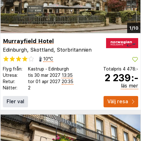
1/10
Murrayfield Hotel
Edinburgh, Skottland, Storbritannien
10°C
Flyg från:
Kastrup
-
Edinburgh
Totalpris
4 478:-
2 239:-
Utresa:
tis 30 mar 2027
13:35
Retur:
tor 01 apr 2027
20:35
läs mer
Nätter:
2
Fler val
Välj resa