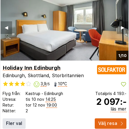
◀︎
▶︎
1/10
Holiday Inn Edinburgh
Edinburgh, Skottland, Storbritannien
3,9
10°C
/5
Flyg från:
Kastrup
-
Edinburgh
Totalpris
4 193:-
2 097:-
Utresa:
tis 10 nov
14:25
Retur:
tor 12 nov
19:00
läs mer
Nätter:
2
Fler val
Välj resa