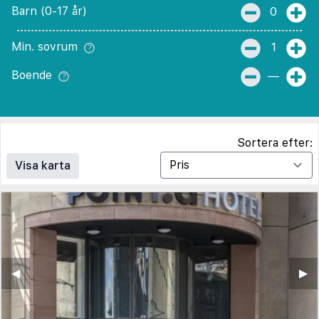
Barn (0-17 år)
0
Min. sovrum
1
Boende
—
Sortera efter:
Visa karta
◀︎
▶︎