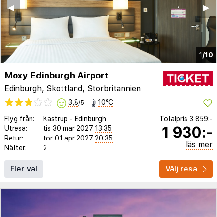
◀︎
▶︎
1/10
Moxy Edinburgh Airport
Edinburgh, Skottland, Storbritannien
3,8
10°C
/5
Flyg från:
Kastrup
-
Edinburgh
Totalpris
3 859:-
1 930:-
Utresa:
tis 30 mar 2027
13:35
Retur:
tor 01 apr 2027
20:35
läs mer
Nätter:
2
Fler val
Välj resa