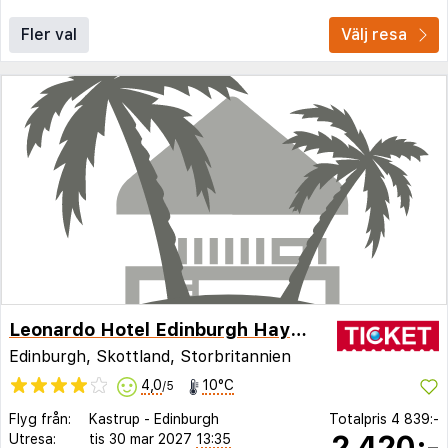
Fler val
Välj resa
Leonardo Hotel Edinburgh Haymarket
Edinburgh, Skottland, Storbritannien
4,0
10°C
/5
Flyg från:
Kastrup
-
Edinburgh
Totalpris
4 839:-
2 420:-
Utresa:
tis 30 mar 2027
13:35