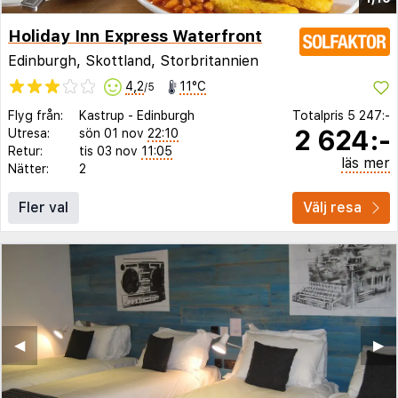
Holiday Inn Express Waterfront
Edinburgh, Skottland, Storbritannien
4,2
11°C
/5
Flyg från:
Kastrup
-
Edinburgh
Totalpris
5 247:-
2 624:-
Utresa:
sön 01 nov
22:10
Retur:
tis 03 nov
11:05
läs mer
Nätter:
2
Fler val
Välj resa
◀︎
▶︎