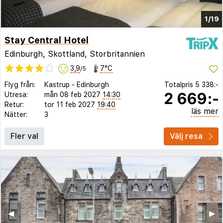
1/19
Stay Central Hotel
Edinburgh, Skottland, Storbritannien
3,9
7°C
/5
Flyg från:
Kastrup
-
Edinburgh
Totalpris
5 338:-
2 669:-
Utresa:
mån 08 feb 2027
14:30
Retur:
tor 11 feb 2027
19:40
läs mer
Nätter:
3
Fler val
Välj resa
◀︎
▶︎