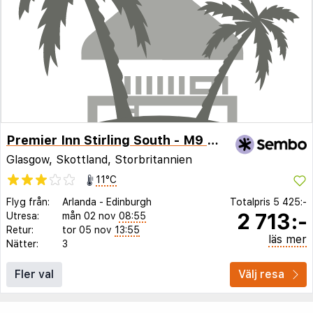
Premier Inn Stirling South - M9 J9
Glasgow, Skottland, Storbritannien
11°C
Flyg från:
Arlanda
-
Edinburgh
Totalpris
5 425:-
2 713:-
Utresa:
mån 02 nov
08:55
Retur:
tor 05 nov
13:55
läs mer
Nätter:
3
Fler val
Välj resa