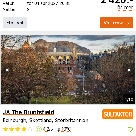
Retur:
tor 01 apr 2027
20:35
läs mer
Nätter:
2
Fler val
Välj resa
◀︎
▶︎
1/10
JA The Bruntsfield
Edinburgh, Skottland, Storbritannien
4,2
10°C
/5