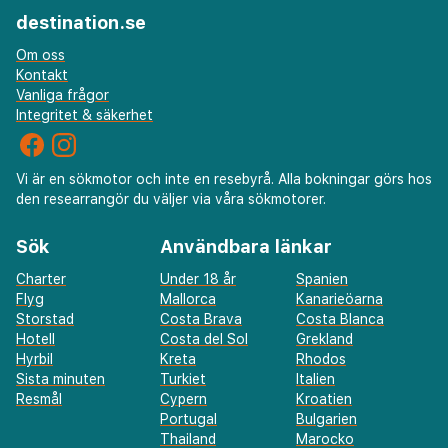
destination.se
Om oss
Kontakt
Vanliga frågor
Integritet & säkerhet
Vi är en sökmotor och inte en resebyrå. Alla bokningar görs hos
den researrangör du väljer via våra sökmotorer.
Sök
Användbara länkar
Charter
Under 18 år
Spanien
Flyg
Mallorca
Kanarieöarna
Storstad
Costa Brava
Costa Blanca
Hotell
Costa del Sol
Grekland
Hyrbil
Kreta
Rhodos
Sista minuten
Turkiet
Italien
Resmål
Cypern
Kroatien
Portugal
Bulgarien
Thailand
Marocko