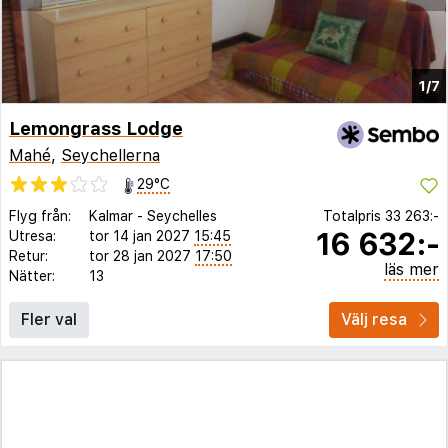
1/7
Lemongrass Lodge
Mahé
,
Seychellerna
29°C
Flyg från:
Kalmar
-
Seychelles
Totalpris
33 263:-
16 632:-
Utresa:
tor 14 jan 2027
15:45
Retur:
tor 28 jan 2027
17:50
läs mer
Nätter:
13
Fler val
Välj resa