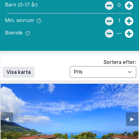
Barn (0-17 år)
0
Min. sovrum
1
Boende
—
Sortera efter:
Visa karta
◀︎
▶︎