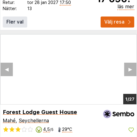
Retur:
tor 28 jan 2027
17:50
läs mer
Nätter:
13
Fler val
Välj resa
◀︎
▶︎
1/22
Forest Lodge Guest House
Mahé
,
Seychellerna
4,5
29°C
/5