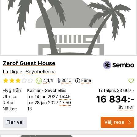
Zerof Guest House
La Digue
,
Seychellerna
4,1
30°C
Färja
/5
Flyg från:
Kalmar
-
Seychelles
Totalpris
33 667:-
16 834:-
Utresa:
tor 14 jan 2027
15:45
Retur:
tor 28 jan 2027
17:50
läs mer
Nätter:
13
Fler val
Välj resa