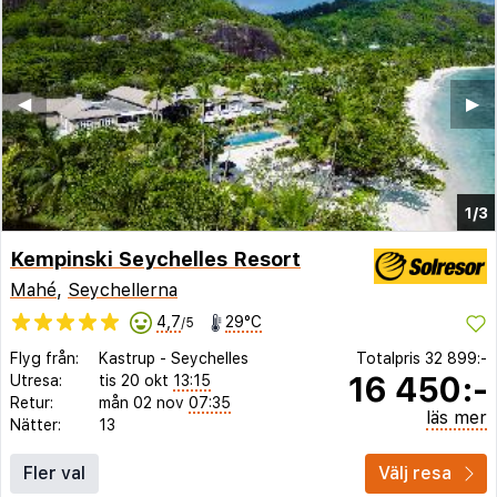
◀︎
▶︎
1/3
Kempinski Seychelles Resort
Mahé
,
Seychellerna
4,7
29°C
/5
Flyg från:
Kastrup
-
Seychelles
Totalpris
32 899:-
16 450:-
Utresa:
tis 20 okt
13:15
Retur:
mån 02 nov
07:35
läs mer
Nätter:
13
Fler val
Välj resa