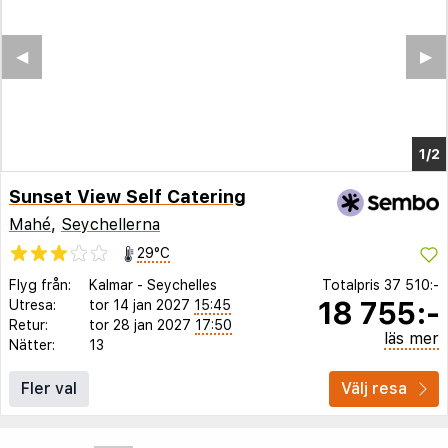
Sunset View Self Catering
Mahé
,
Seychellerna
29°C
Flyg från:
Kalmar
-
Seychelles
Totalpris
37 510:-
18 755:-
Utresa:
tor 14 jan 2027
15:45
Retur:
tor 28 jan 2027
17:50
läs mer
Nätter:
13
Fler val
Välj resa