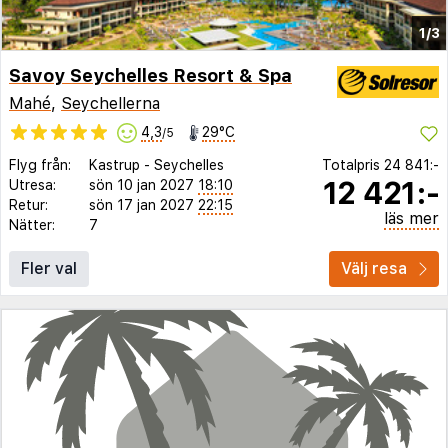
1/3
Savoy Seychelles Resort & Spa
Mahé
,
Seychellerna
4,3
29°C
/5
Flyg från:
Kastrup
-
Seychelles
Totalpris
24 841:-
12 421:-
Utresa:
sön 10 jan 2027
18:10
Retur:
sön 17 jan 2027
22:15
läs mer
Nätter:
7
Fler val
Välj resa