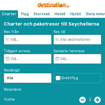
Charter
Flyg
Storstad
Hotell
Hyrbil
Sista minu
Charter och paketresor till Seychellerna
Res från
Res till
Tidigast avresa
Senaste hemresa
Reslängd
Direktflyg
Resenärer
Vuxna
2