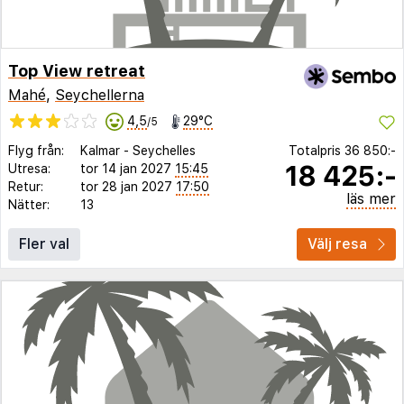
Top View retreat
Mahé
,
Seychellerna
4,5
29°C
/5
Flyg från:
Kalmar
-
Seychelles
Totalpris
36 850:-
18 425:-
Utresa:
tor 14 jan 2027
15:45
Retur:
tor 28 jan 2027
17:50
läs mer
Nätter:
13
Fler val
Välj resa