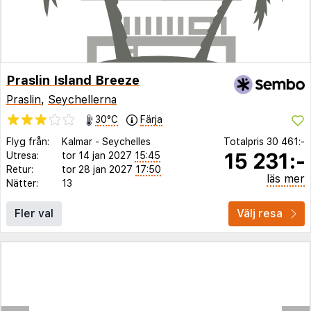
Praslin Island Breeze
Praslin
,
Seychellerna
30°C
Färja
Flyg från:
Kalmar
-
Seychelles
Totalpris
30 461:-
15 231:-
Utresa:
tor 14 jan 2027
15:45
Retur:
tor 28 jan 2027
17:50
läs mer
Nätter:
13
Fler val
Välj resa