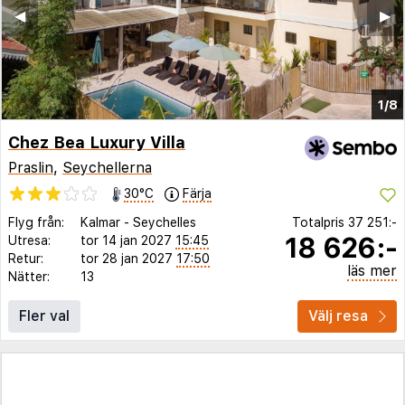
◀︎
▶︎
1/8
Chez Bea Luxury Villa
Praslin
,
Seychellerna
30°C
Färja
Flyg från:
Kalmar
-
Seychelles
Totalpris
37 251:-
18 626:-
Utresa:
tor 14 jan 2027
15:45
Retur:
tor 28 jan 2027
17:50
läs mer
Nätter:
13
Fler val
Välj resa