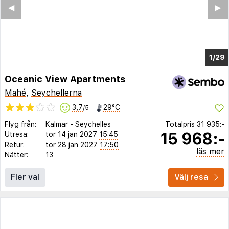
◀︎
▶︎
1/24
Oceanic View Apartments
Mahé
,
Seychellerna
3,7
29°C
/5
Flyg från:
Kalmar
-
Seychelles
Totalpris
31 935:-
15 968:-
Utresa:
tor 14 jan 2027
15:45
Retur:
tor 28 jan 2027
17:50
läs mer
Nätter:
13
Fler val
Välj resa