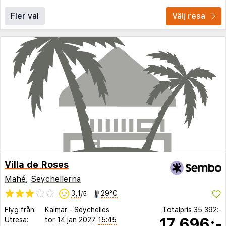
Fler val
Välj resa
Villa de Roses
Mahé
,
Seychellerna
3,1
29°C
/5
Flyg från:
Kalmar
-
Seychelles
Totalpris
35 392:-
17 696:-
Utresa:
tor 14 jan 2027
15:45