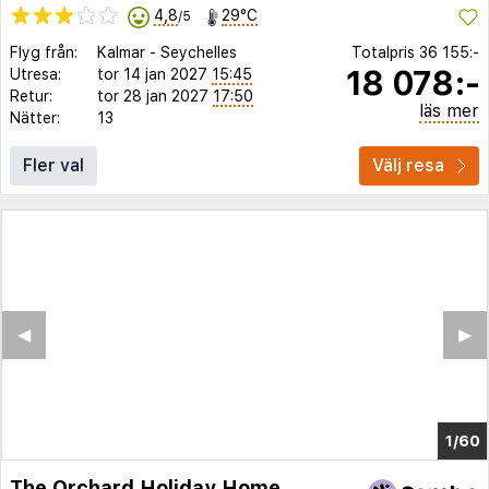
4,8
29°C
/5
Flyg från:
Kalmar
-
Seychelles
Totalpris
36 155:-
18 078:-
Utresa:
tor 14 jan 2027
15:45
Retur:
tor 28 jan 2027
17:50
läs mer
Nätter:
13
Fler val
Välj resa
◀︎
▶︎
1/56
The Orchard Holiday Home