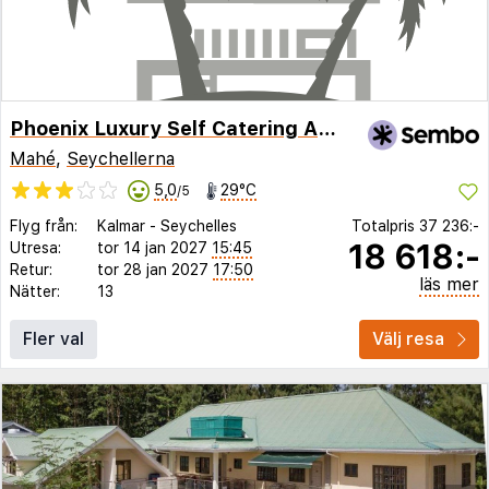
Phoenix Luxury Self Catering Apartments
Mahé
,
Seychellerna
5,0
29°C
/5
Flyg från:
Kalmar
-
Seychelles
Totalpris
37 236:-
18 618:-
Utresa:
tor 14 jan 2027
15:45
Retur:
tor 28 jan 2027
17:50
läs mer
Nätter:
13
Fler val
Välj resa