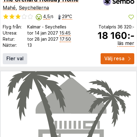
Mahé
,
Seychellerna
4,5
29°C
/5
Flyg från:
Kalmar
-
Seychelles
Totalpris
36 320:-
18 160:-
Utresa:
tor 14 jan 2027
15:45
Retur:
tor 28 jan 2027
17:50
läs mer
Nätter:
13
Fler val
Välj resa