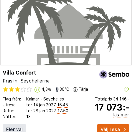
Villa Confort
Praslin
,
Seychellerna
4,3
30°C
Färja
/5
Flyg från:
Kalmar
-
Seychelles
Totalpris
34 146:-
17 073:-
Utresa:
tor 14 jan 2027
15:45
Retur:
tor 28 jan 2027
17:50
läs mer
Nätter:
13
Fler val
Välj resa