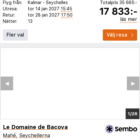
Flyg från:
Kalmar
-
Seychelles
Totalpris
35 665:-
17 833:-
Utresa:
tor 14 jan 2027
15:45
Retur:
tor 28 jan 2027
17:50
läs mer
Nätter:
13
Fler val
Välj resa
◀︎
▶︎
1/22
Le Domaine de Bacova
Mahé
,
Seychellerna