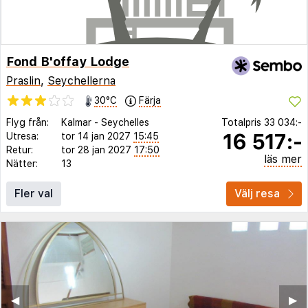
Fond B'offay Lodge
Praslin
,
Seychellerna
30°C
Färja
Flyg från:
Kalmar
-
Seychelles
Totalpris
33 034:-
16 517:-
Utresa:
tor 14 jan 2027
15:45
Retur:
tor 28 jan 2027
17:50
läs mer
Nätter:
13
Fler val
Välj resa
◀︎
▶︎