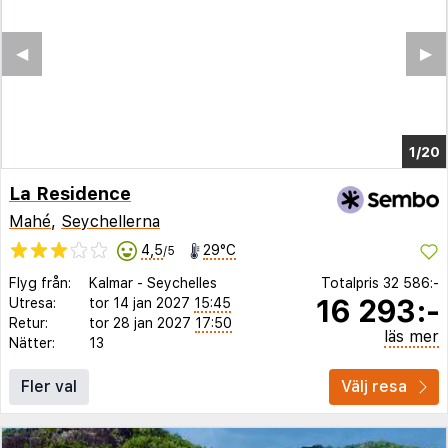
◀︎
▶︎
1/14
La Residence
Mahé
,
Seychellerna
4,5
29°C
/5
Flyg från:
Kalmar
-
Seychelles
Totalpris
32 586:-
16 293:-
Utresa:
tor 14 jan 2027
15:45
Retur:
tor 28 jan 2027
17:50
läs mer
Nätter:
13
Fler val
Välj resa