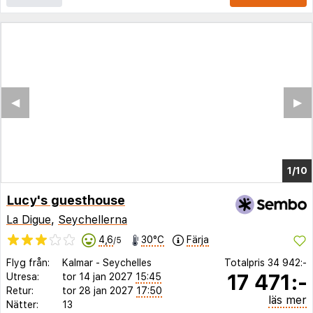
◀︎
▶︎
1/6
Lucy's guesthouse
La Digue
,
Seychellerna
4,6
30°C
Färja
/5
Flyg från:
Kalmar
-
Seychelles
Totalpris
34 942:-
17 471:-
Utresa:
tor 14 jan 2027
15:45
Retur:
tor 28 jan 2027
17:50
läs mer
Nätter:
13