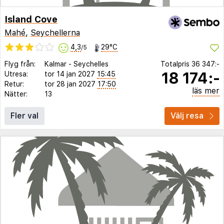
Island Cove
Mahé
,
Seychellerna
4,3
29°C
/5
Flyg från:
Kalmar
-
Seychelles
Totalpris
36 347:-
18 174:-
Utresa:
tor 14 jan 2027
15:45
Retur:
tor 28 jan 2027
17:50
läs mer
Nätter:
13
Fler val
Välj resa