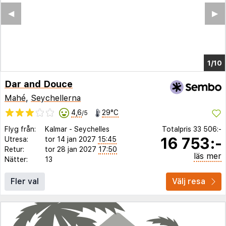
◀︎
▶︎
1/4
Dar and Douce
Mahé
,
Seychellerna
4,6
29°C
/5
Flyg från:
Kalmar
-
Seychelles
Totalpris
33 506:-
16 753:-
Utresa:
tor 14 jan 2027
15:45
Retur:
tor 28 jan 2027
17:50
läs mer
Nätter:
13
Fler val
Välj resa