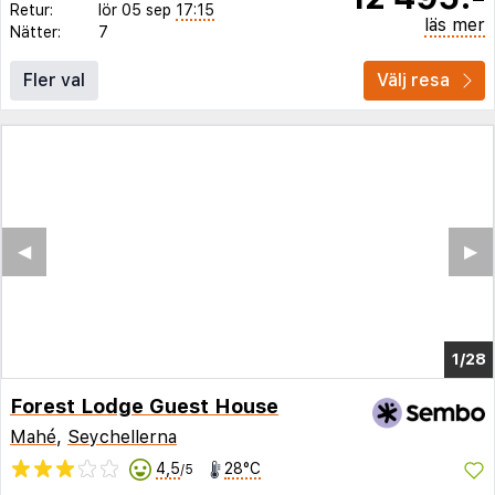
Retur:
lör 05 sep
17:15
läs mer
Nätter:
7
Fler val
Välj resa
◀︎
▶︎
1/20
Forest Lodge Guest House
Mahé
,
Seychellerna
4,5
28°C
/5