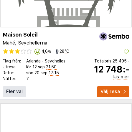
Maison Soleil
Mahé
,
Seychellerna
4,6
28°C
/5
Flyg från:
Arlanda
-
Seychelles
Totalpris
25 495:-
12 748:-
Utresa:
lör 12 sep
21:50
Retur:
sön 20 sep
17:15
läs mer
Nätter:
7
Fler val
Välj resa