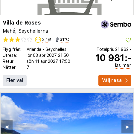
Villa de Roses
Mahé
,
Seychellerna
3,1
31°C
/5
Flyg från:
Arlanda
-
Seychelles
Totalpris
21 962:-
10 981:-
Utresa:
lör 03 apr 2027
21:50
Retur:
sön 11 apr 2027
17:50
läs mer
Nätter:
7
Fler val
Välj resa
◀︎
▶︎