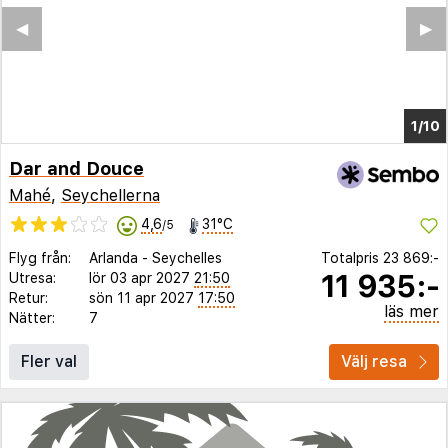
◀︎
▶︎
1/4
Dar and Douce
Mahé
,
Seychellerna
4,6
31°C
/5
Flyg från:
Arlanda
-
Seychelles
Totalpris
23 869:-
11 935:-
Utresa:
lör 03 apr 2027
21:50
Retur:
sön 11 apr 2027
17:50
läs mer
Nätter:
7
Fler val
Välj resa