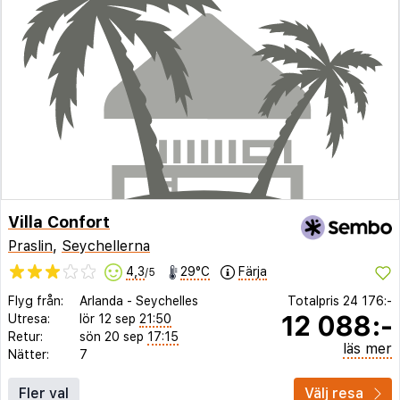
Villa Confort
Praslin
,
Seychellerna
4,3
29°C
Färja
/5
Flyg från:
Arlanda
-
Seychelles
Totalpris
24 176:-
12 088:-
Utresa:
lör 12 sep
21:50
Retur:
sön 20 sep
17:15
läs mer
Nätter:
7
Fler val
Välj resa