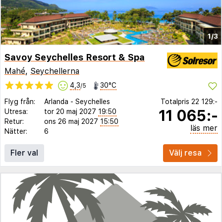
1/3
Savoy Seychelles Resort & Spa
Mahé
,
Seychellerna
4,3
30°C
/5
Flyg från:
Arlanda
-
Seychelles
Totalpris
22 129:-
11 065:-
Utresa:
tor 20 maj 2027
19:50
Retur:
ons 26 maj 2027
15:50
läs mer
Nätter:
6
Fler val
Välj resa