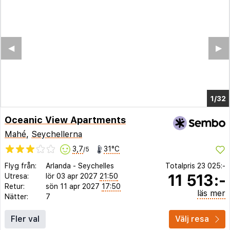
◀︎
▶︎
1/26
Oceanic View Apartments
Mahé
,
Seychellerna
3,7
31°C
/5
Flyg från:
Arlanda
-
Seychelles
Totalpris
23 025:-
11 513:-
Utresa:
lör 03 apr 2027
21:50
Retur:
sön 11 apr 2027
17:50
läs mer
Nätter:
7
Fler val
Välj resa