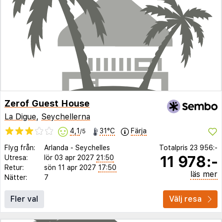
Zerof Guest House
La Digue
,
Seychellerna
4,1
31°C
Färja
/5
Flyg från:
Arlanda
-
Seychelles
Totalpris
23 956:-
11 978:-
Utresa:
lör 03 apr 2027
21:50
Retur:
sön 11 apr 2027
17:50
läs mer
Nätter:
7
Fler val
Välj resa