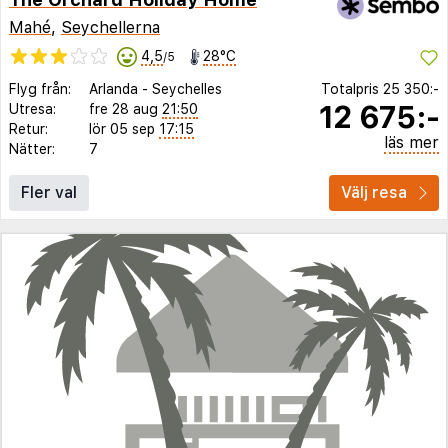
Mahé
,
Seychellerna
4,5
28°C
/5
Flyg från:
Arlanda
-
Seychelles
Totalpris
25 350:-
12 675:-
Utresa:
fre 28 aug
21:50
Retur:
lör 05 sep
17:15
läs mer
Nätter:
7
Fler val
Välj resa