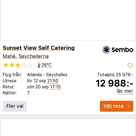
Sunset View Self Catering
Mahé
,
Seychellerna
28°C
Flyg från:
Arlanda
-
Seychelles
Totalpris
25 976:-
12 988:-
Utresa:
lör 12 sep
21:50
Retur:
sön 20 sep
17:15
läs mer
Nätter:
7
Fler val
Välj resa