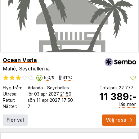
Ocean Vista
Mahé
,
Seychellerna
5,0
31°C
/5
Flyg från:
Arlanda
-
Seychelles
Totalpris
22 777:-
11 389:-
Utresa:
lör 03 apr 2027
21:50
Retur:
sön 11 apr 2027
17:50
läs mer
Nätter:
7
Fler val
Välj resa