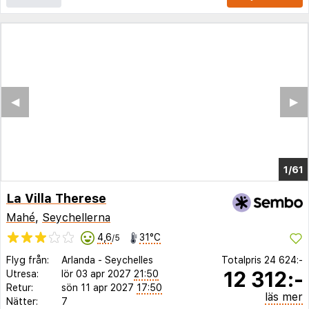
◀︎
▶︎
1/54
La Villa Therese
Mahé
,
Seychellerna
4,6
31°C
/5
Flyg från:
Arlanda
-
Seychelles
Totalpris
24 624:-
12 312:-
Utresa:
lör 03 apr 2027
21:50
Retur:
sön 11 apr 2027
17:50
läs mer
Nätter:
7