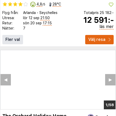
4,8
28°C
/5
Flyg från:
Arlanda
-
Seychelles
Totalpris
25 182:-
12 591:-
Utresa:
lör 12 sep
21:50
Retur:
sön 20 sep
17:15
läs mer
Nätter:
7
Fler val
Välj resa
◀︎
▶︎
1/51
The Orchard Holiday Home