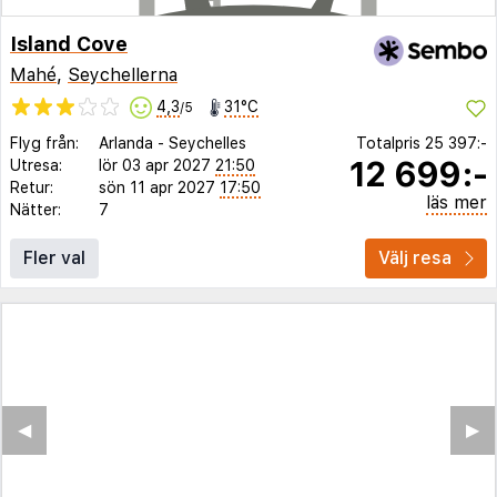
Island Cove
Mahé
,
Seychellerna
4,3
31°C
/5
Flyg från:
Arlanda
-
Seychelles
Totalpris
25 397:-
12 699:-
Utresa:
lör 03 apr 2027
21:50
Retur:
sön 11 apr 2027
17:50
läs mer
Nätter:
7
Fler val
Välj resa
◀︎
▶︎