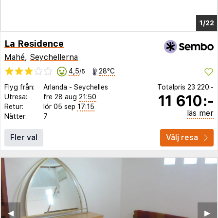
1/15
La Residence
Mahé
,
Seychellerna
4,5
28°C
/5
Flyg från:
Arlanda
-
Seychelles
Totalpris
23 220:-
11 610:-
Utresa:
fre 28 aug
21:50
Retur:
lör 05 sep
17:15
läs mer
Nätter:
7
Fler val
Välj resa
◀︎
▶︎