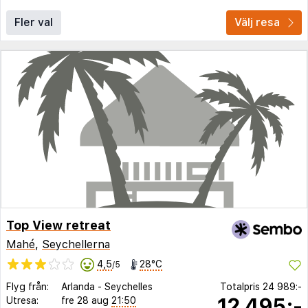
Fler val
Välj resa
Top View retreat
Mahé
,
Seychellerna
4,5
28°C
/5
Flyg från:
Arlanda
-
Seychelles
Totalpris
24 989:-
12 495:-
Utresa:
fre 28 aug
21:50