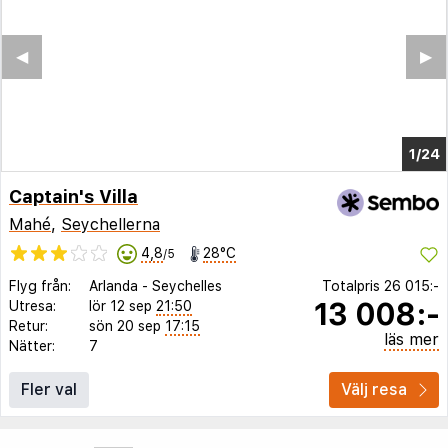
◀︎
▶︎
1/17
Captain's Villa
Mahé
,
Seychellerna
4,8
28°C
/5
Flyg från:
Arlanda
-
Seychelles
Totalpris
26 015:-
13 008:-
Utresa:
lör 12 sep
21:50
Retur:
sön 20 sep
17:15
läs mer
Nätter:
7
Fler val
Välj resa