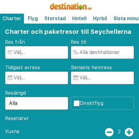
Charter
Flyg
Storstad
Hotell
Hyrbil
Sista minu
Charter och paketresor till Seychellerna
Res från
Res till
Tidigast avresa
Senaste hemresa
Reslängd
Direktflyg
Resenärer
Vuxna
2