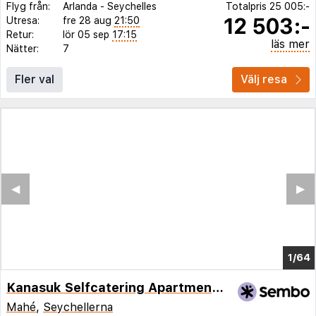
Flyg från:
Arlanda
-
Seychelles
Totalpris
25 005:-
12 503:-
Utresa:
fre 28 aug
21:50
Retur:
lör 05 sep
17:15
läs mer
Nätter:
7
Fler val
Välj resa
◀︎
▶︎
1/58
Kanasuk Selfcatering Apartments
Mahé
,
Seychellerna