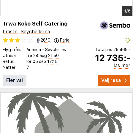
1/2
Trwa Koko Self Catering
Praslin
,
Seychellerna
28°C
Färja
Flyg från:
Arlanda
-
Seychelles
Totalpris
25 469:-
12 735:-
Utresa:
fre 28 aug
21:50
Retur:
lör 05 sep
17:15
läs mer
Nätter:
7
Fler val
Välj resa