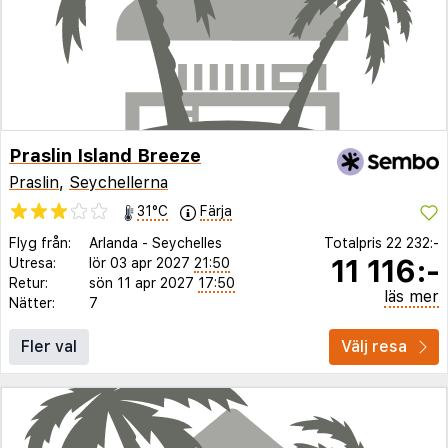
Praslin Island Breeze
Praslin
,
Seychellerna
31°C
Färja
Flyg från:
Arlanda
-
Seychelles
Totalpris
22 232:-
11 116:-
Utresa:
lör 03 apr 2027
21:50
Retur:
sön 11 apr 2027
17:50
läs mer
Nätter:
7
Fler val
Välj resa