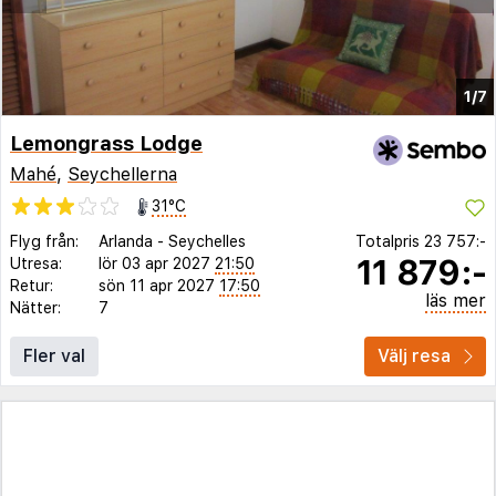
1/7
Lemongrass Lodge
Mahé
,
Seychellerna
31°C
Flyg från:
Arlanda
-
Seychelles
Totalpris
23 757:-
11 879:-
Utresa:
lör 03 apr 2027
21:50
Retur:
sön 11 apr 2027
17:50
läs mer
Nätter:
7
Fler val
Välj resa