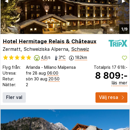
◀︎
▶︎
1/9
Hotel Hermitage Relais & Châteaux
Zermatt, Schweiziska Alperna,
Schweiz
4,6
3°C
182km
/5
Flyg från:
Arlanda
-
Milano Malpensa
Totalpris
17 618:-
8 809:-
Utresa:
fre 28 aug
06:00
Retur:
sön 30 aug
20:50
läs mer
Nätter:
2
Fler val
Välj resa