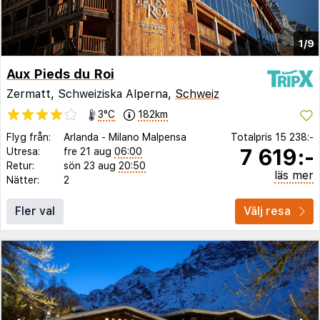
1/9
Aux Pieds du Roi
Zermatt, Schweiziska Alperna,
Schweiz
3°C
182km
Flyg från:
Arlanda
-
Milano Malpensa
Totalpris
15 238:-
7 619:-
Utresa:
fre 21 aug
06:00
Retur:
sön 23 aug
20:50
läs mer
Nätter:
2
Fler val
Välj resa