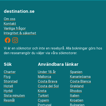
destination.se
Om oss
Kontakt
Vanliga frågor
Integritet & säkerhet
Vi är en sökmotor och inte en resebyrå. Alla bokningar görs hos
den researrangör du väljer via våra sökmotorer.
Sök
Användbara länkar
Charter
Under 18 år
Spanien
Flyg
Mallorca
Kanarieöarna
Storstad
Costa Brava
Costa Blanca
Hotell
Costa del Sol
Grekland
Hyrbil
Kreta
Rhodos
Sista minuten
Turkiet
Italien
Resmål
Cypern
Kroatien
Portugal
Bulgarien