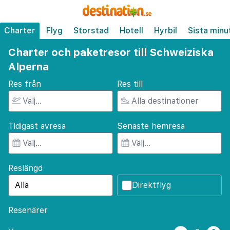
Charter
Flyg
Storstad
Hotell
Hyrbil
Sista minu
Charter och paketresor till Schweiziska
Alperna
Res från
Res till
Tidigast avresa
Senaste hemresa
Reslängd
Direktflyg
Resenärer