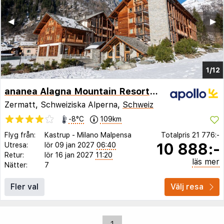
◀︎
▶︎
1/12
ananea Alagna Mountain Resort & Spa
Zermatt, Schweiziska Alperna,
Schweiz
-8°C
109km
Flyg från:
Kastrup
-
Milano Malpensa
Totalpris
21 776:-
10 888:-
Utresa:
lör 09 jan 2027
06:40
Retur:
lör 16 jan 2027
11:20
läs mer
Nätter:
7
Fler val
Välj resa