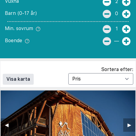
Vuxna
2
Barn (0-17 år)
0
Min. sovrum
1
Boende
—
Sortera efter:
Visa karta
◀︎
▶︎