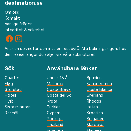
destination.se
Om oss
Kontakt
Vanliga frågor
Integritet & säkerhet
Vi är en sökmotor och inte en resebyrå. Alla bokningar görs hos
den researrangör du väljer via våra sökmotorer.
Sök
Användbara länkar
Charter
Under 18 år
Spanien
Flyg
Mallorca
Kanarieöarna
Storstad
Costa Brava
Costa Blanca
Hotell
Costa del Sol
Grekland
Hyrbil
Kreta
Rhodos
Sista minuten
Turkiet
Italien
Resmål
Cypern
Kroatien
Portugal
Bulgarien
Thailand
Marocko
Egypten
Madeira