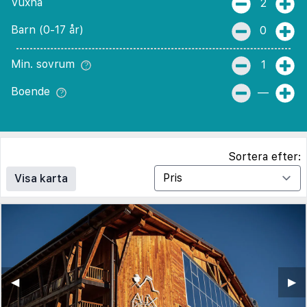
Vuxna
2
Barn (0-17 år)
0
Min. sovrum
1
Boende
—
Sortera efter:
Visa karta
◀︎
▶︎