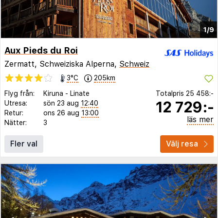
1/9
Aux Pieds du Roi
Zermatt, Schweiziska Alperna,
Schweiz
3°C
205km
Flyg från:
Kiruna
-
Linate
Totalpris
25 458:-
12 729:-
Utresa:
sön 23 aug
12:40
Retur:
ons 26 aug
13:00
läs mer
Nätter:
3
Fler val
Välj resa