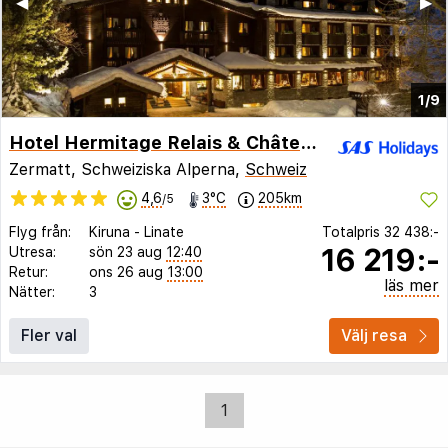
◀︎
▶︎
1/9
Hotel Hermitage Relais & Châteaux
Zermatt, Schweiziska Alperna,
Schweiz
4,6
3°C
205km
/5
Flyg från:
Kiruna
-
Linate
Totalpris
32 438:-
16 219:-
Utresa:
sön 23 aug
12:40
Retur:
ons 26 aug
13:00
läs mer
Nätter:
3
Fler val
Välj resa
1