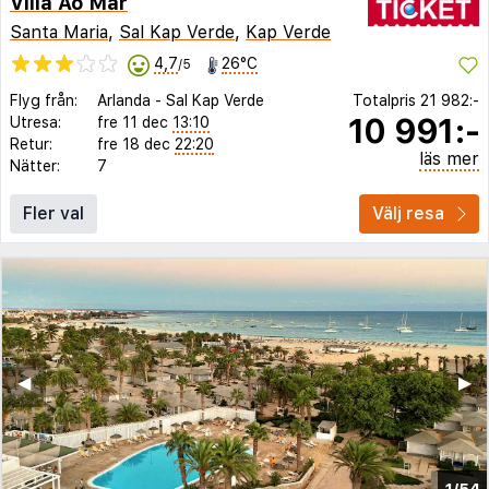
Villa Ao Mar
Santa Maria
,
Sal Kap Verde
,
Kap Verde
4,7
26°C
/5
Flyg från:
Arlanda
-
Sal Kap Verde
Totalpris
21 982:-
10 991:-
Utresa:
fre 11 dec
13:10
Retur:
fre 18 dec
22:20
läs mer
Nätter:
7
Fler val
Välj resa
◀︎
▶︎
1/54