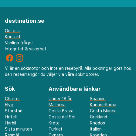
destination.se
Om oss
Kontakt
Vanliga frågor
Integritet & säkerhet
Vi är en sökmotor och inte en resebyrå. Alla bokningar görs hos
den researrangör du väljer via våra sökmotorer.
Sök
Användbara länkar
Charter
Under 18 år
Spanien
Flyg
Mallorca
Kanarieöarna
Storstad
Costa Brava
Costa Blanca
Hotell
Costa del Sol
Grekland
Hyrbil
Kreta
Rhodos
Sista minuten
Turkiet
Italien
Resmål
Cypern
Kroatien