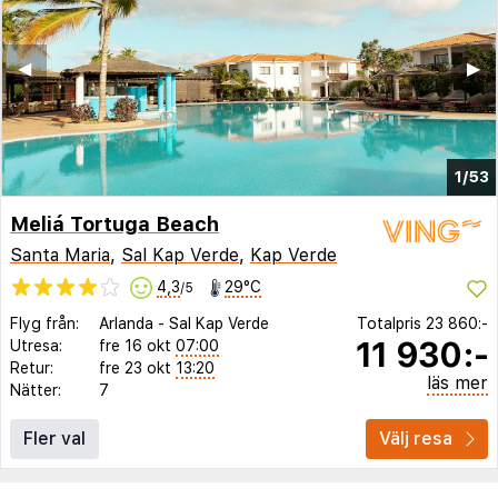
◀︎
▶︎
1/53
Meliá Tortuga Beach
Santa Maria
,
Sal Kap Verde
,
Kap Verde
4,3
29°C
/5
Flyg från:
Arlanda
-
Sal Kap Verde
Totalpris
23 860:-
11 930:-
Utresa:
fre 16 okt
07:00
Retur:
fre 23 okt
13:20
läs mer
Nätter:
7
Fler val
Välj resa