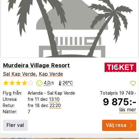
Murdeira Village Resort
Sal Kap Verde
,
Kap Verde
4,0
26°C
/5
Flyg från:
Arlanda
-
Sal Kap Verde
Totalpris
19 749:-
9 875:-
Utresa:
fre 11 dec
13:10
Retur:
fre 18 dec
22:20
läs mer
Nätter:
7
Fler val
Välj resa