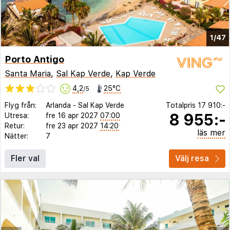
1/47
Porto Antigo
Santa Maria
,
Sal Kap Verde
,
Kap Verde
4,2
25°C
/5
Flyg från:
Arlanda
-
Sal Kap Verde
Totalpris
17 910:-
8 955:-
Utresa:
fre 16 apr 2027
07:00
Retur:
fre 23 apr 2027
14:20
läs mer
Nätter:
7
Fler val
Välj resa