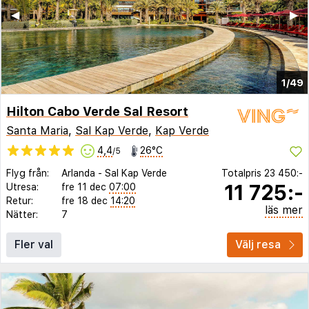
◀︎
▶︎
1/49
Hilton Cabo Verde Sal Resort
Santa Maria
,
Sal Kap Verde
,
Kap Verde
4,4
26°C
/5
Flyg från:
Arlanda
-
Sal Kap Verde
Totalpris
23 450:-
11 725:-
Utresa:
fre 11 dec
07:00
Retur:
fre 18 dec
14:20
läs mer
Nätter:
7
Fler val
Välj resa