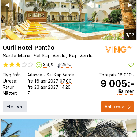
◀︎
▶︎
1/17
Ouril Hotel Pontão
Santa Maria
,
Sal Kap Verde
,
Kap Verde
3,9
25°C
/5
Flyg från:
Arlanda
-
Sal Kap Verde
Totalpris
18 010:-
9 005:-
Utresa:
fre 16 apr 2027
07:00
Retur:
fre 23 apr 2027
14:20
läs mer
Nätter:
7
Fler val
Välj resa