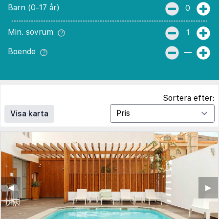
Barn (0-17 år)
0
Min. sovrum
1
Boende
—
Sortera efter:
Visa karta
◀︎
▶︎