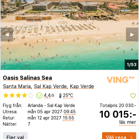
◀︎
▶︎
1/53
Oasis Salinas Sea
Santa Maria
,
Sal Kap Verde
,
Kap Verde
4,4
25°C
/5
Flyg från:
Arlanda
-
Sal Kap Verde
Totalpris
20 030:-
10 015:-
Utresa:
mån 05 apr 2027
09:45
Retur:
mån 12 apr 2027
15:55
läs mer
Nätter:
7
Fler val
Välj resa