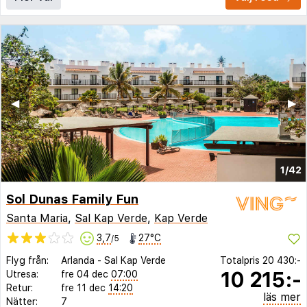
◀︎
▶︎
1/42
Sol Dunas Family Fun
Santa Maria
,
Sal Kap Verde
,
Kap Verde
3,7
27°C
/5
Flyg från:
Arlanda
-
Sal Kap Verde
Totalpris
20 430:-
10 215:-
Utresa:
fre 04 dec
07:00
Retur:
fre 11 dec
14:20
läs mer
Nätter:
7