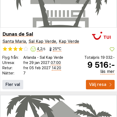
Dunas de Sal
Santa Maria
,
Sal Kap Verde
,
Kap Verde
4,2
25°C
/5
Flyg från:
Arlanda
-
Sal Kap Verde
Totalpris
19 032:-
9 516:-
Utresa:
fre 29 jan 2027
07:00
Retur:
fre 05 feb 2027
14:20
läs mer
Nätter:
7
Fler val
Välj resa