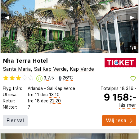
◀︎
▶︎
1/6
Nha Terra Hotel
Santa Maria
,
Sal Kap Verde
,
Kap Verde
3,7
26°C
/5
Flyg från:
Arlanda
-
Sal Kap Verde
Totalpris
18 316:-
9 158:-
Utresa:
fre 11 dec
13:10
Retur:
fre 18 dec
22:20
läs mer
Nätter:
7
Fler val
Välj resa