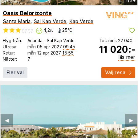
Oasis Belorizonte
Santa Maria
,
Sal Kap Verde
,
Kap Verde
4,2
25°C
/5
Flyg från:
Arlanda
-
Sal Kap Verde
Totalpris
22 040:-
11 020:-
Utresa:
mån 05 apr 2027
09:45
Retur:
mån 12 apr 2027
15:55
läs mer
Nätter:
7
Fler val
Välj resa
◀︎
▶︎