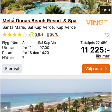
1/90
Meliá Dunas Beach Resort & Spa
Santa Maria
,
Sal Kap Verde
,
Kap Verde
3,9
26°C
/5
Flyg från:
Arlanda
-
Sal Kap Verde
Totalpris
22 450:-
11 225:-
Utresa:
fre 11 dec
07:00
Retur:
fre 18 dec
14:20
läs mer
Nätter:
7
Fler val
Välj resa
◀︎
▶︎