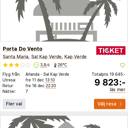
Porta Do Vento
Santa Maria
,
Sal Kap Verde
,
Kap Verde
3,8
26°C
/5
Flyg från:
Arlanda
-
Sal Kap Verde
Totalpris
19 645:-
9 823:-
Utresa:
fre 11 dec
13:10
Retur:
fre 18 dec
22:20
läs mer
Nätter:
7
Fler val
Välj resa