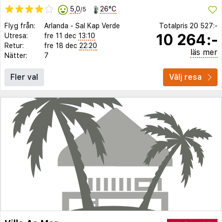
5,0
26°C
/5
Flyg från:
Arlanda
-
Sal Kap Verde
Totalpris
20 527:-
10 264:-
Utresa:
fre 11 dec
13:10
Retur:
fre 18 dec
22:20
läs mer
Nätter:
7
Fler val
Välj resa