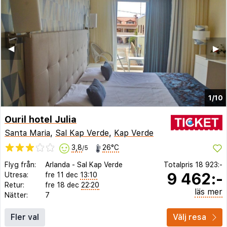
◀︎
▶︎
1/10
Ouril hotel Julia
Santa Maria
,
Sal Kap Verde
,
Kap Verde
3,8
26°C
/5
Flyg från:
Arlanda
-
Sal Kap Verde
Totalpris
18 923:-
9 462:-
Utresa:
fre 11 dec
13:10
Retur:
fre 18 dec
22:20
läs mer
Nätter:
7
Fler val
Välj resa