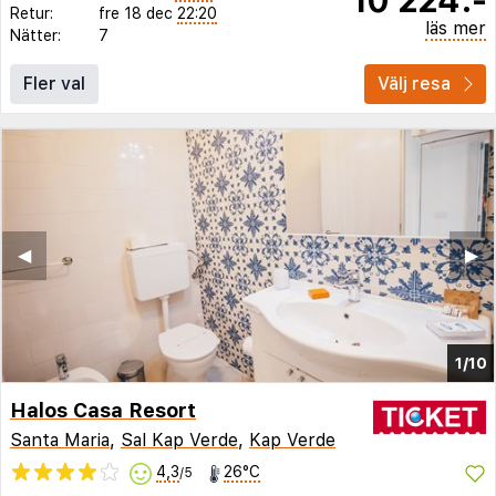
Retur:
fre 18 dec
22:20
läs mer
Nätter:
7
Fler val
Välj resa
◀︎
▶︎
1/10
Halos Casa Resort
Santa Maria
,
Sal Kap Verde
,
Kap Verde
4,3
26°C
/5