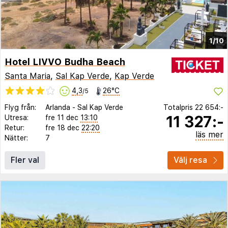
1/10
Hotel LIVVO Budha Beach
Santa Maria
,
Sal Kap Verde
,
Kap Verde
4,3
26°C
/5
Flyg från:
Arlanda
-
Sal Kap Verde
Totalpris
22 654:-
11 327:-
Utresa:
fre 11 dec
13:10
Retur:
fre 18 dec
22:20
läs mer
Nätter:
7
Fler val
Välj resa