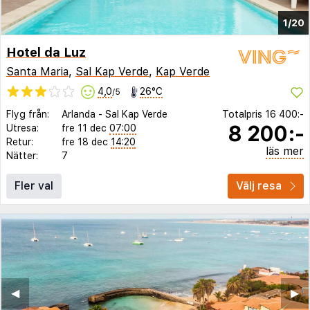
1/20
Hotel da Luz
Santa Maria
,
Sal Kap Verde
,
Kap Verde
4,0
26°C
/5
Flyg från:
Arlanda
-
Sal Kap Verde
Totalpris
16 400:-
8 200:-
Utresa:
fre 11 dec
07:00
Retur:
fre 18 dec
14:20
läs mer
Nätter:
7
Fler val
Välj resa
◀︎
▶︎