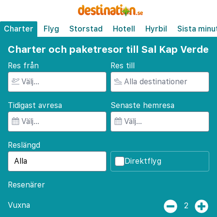
Charter
Flyg
Storstad
Hotell
Hyrbil
Sista minu
Charter och paketresor till Sal Kap Verde
Res från
Res till
Tidigast avresa
Senaste hemresa
Reslängd
Direktflyg
Resenärer
Vuxna
2