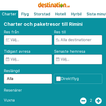
Charter
Flyg
Storstad
Hotell
Hyrbil
Sista minu
Charter och paketresor till Rimini
Res från
Res till
Tidigast avresa
Senaste hemresa
Reslängd
Direktflyg
Resenärer
Vuxna
2