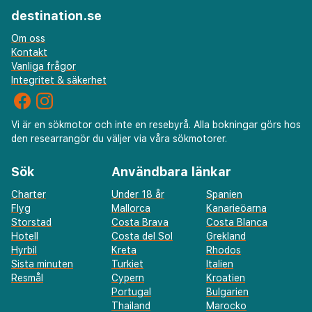
destination.se
Om oss
Kontakt
Vanliga frågor
Integritet & säkerhet
Vi är en sökmotor och inte en resebyrå. Alla bokningar görs hos
den researrangör du väljer via våra sökmotorer.
Sök
Användbara länkar
Charter
Under 18 år
Spanien
Flyg
Mallorca
Kanarieöarna
Storstad
Costa Brava
Costa Blanca
Hotell
Costa del Sol
Grekland
Hyrbil
Kreta
Rhodos
Sista minuten
Turkiet
Italien
Resmål
Cypern
Kroatien
Portugal
Bulgarien
Thailand
Marocko