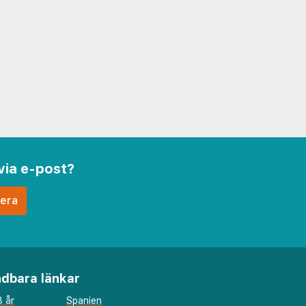
via e-post?
dbara länkar
 år
Spanien