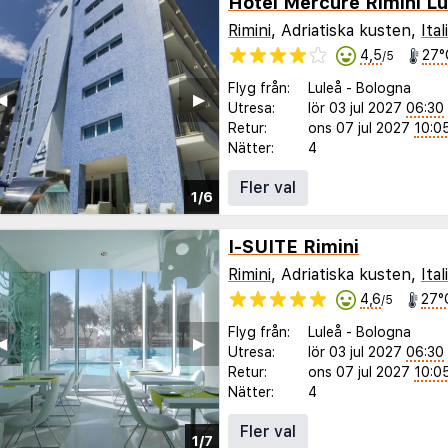
Hotel Mercure Rimini 
Rimini
, Adriatiska kusten,
Ital
4,5
27°
/5
Flyg från:
Luleå
-
Bologna
◀︎
▶︎
Utresa:
lör 03 jul 2027
06:30
Retur:
ons 07 jul 2027
10:0
Nätter:
4
Fler val
1/6
I-SUITE Rimini
Rimini
, Adriatiska kusten,
Ital
4,6
27°
/5
Flyg från:
Luleå
-
Bologna
◀︎
▶︎
Utresa:
lör 03 jul 2027
06:30
Retur:
ons 07 jul 2027
10:0
Nätter:
4
Fler val
1/7