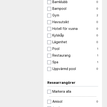
Barnklubb
0
Barnpool
0
Gym
2
Havsutsikt
0
Hotell för vuxna
0
Kylskåp
0
Lägenhet
0
Pool
1
Restaurang
1
Spa
1
Uppvärmd pool
0
Researrangörer
Markera alla
Amisol
0