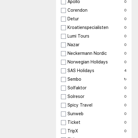
Apollo
0
Corendon
0
Detur
0
Kroatienspecialisten
0
Lumi Tours
0
Nazar
0
Neckermann Nordic
0
Norwegian Holidays
0
SAS Holidays
4
Sembo
↻
Solfaktor
0
Solresor
0
Spicy Travel
0
Sunweb
0
Ticket
0
TripX
0