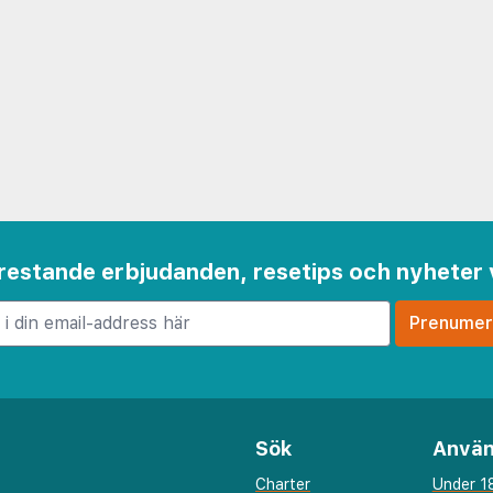
 frestande erbjudanden, resetips och nyheter 
Sök
Använ
Charter
Under 18