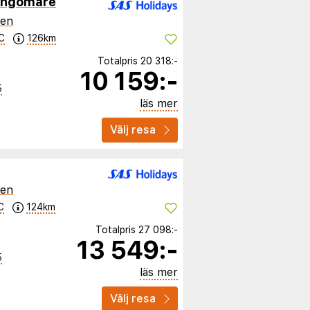
Lungomare
ien
C
126km
Totalpris
20 318:-
10 159:-
5
läs mer
Välj resa
ien
C
124km
Totalpris
27 098:-
13 549:-
5
läs mer
Välj resa