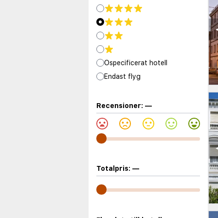
Ospecificerat hotell
Endast flyg
Recensioner:
—
Totalpris:
—