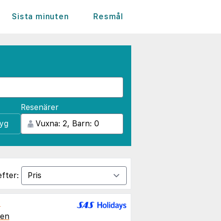
Sista minuten
Resmål
Resenärer
lyg
efter:
l
ien