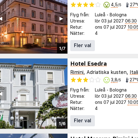
4,5
27°
/5
Flyg från:
Luleå
-
Bologna
◀︎
▶︎
Utresa:
lör 03 jul 2027
06:30
Retur:
ons 07 jul 2027
10:0
Nätter:
4
Fler val
1/7
Hotel Esedra
Rimini
, Adriatiska kusten,
Ital
3,8
27°
/5
Flyg från:
Luleå
-
Bologna
◀︎
▶︎
Utresa:
lör 03 jul 2027
06:30
Retur:
ons 07 jul 2027
10:0
Nätter:
4
Fler val
1/6