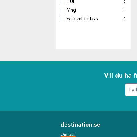
TUI
0
Ving
0
weloveholidays
0
Vill du ha
destination.se
Om oss