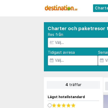
Chart
Charter och paketresor ti
Res från
Tidigast avresa
Sena
4
träffar
Lägst hotellstandard