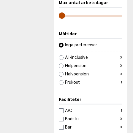
Max antal arbetsdagar:
—
Måltider
Inga preferenser
All-inclusive
0
Helpension
0
Halvpension
0
Frukost
1
Faciliteter
A/C
1
Badstu
0
Bar
3