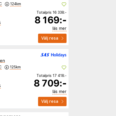
C
124km
Totalpris
16 338:-
8 169:-
5
läs mer
Välj resa
ien
C
125km
Totalpris
17 418:-
8 709:-
5
läs mer
Välj resa