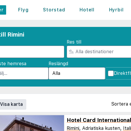
er
Flyg
Storstad
Hotell
Hyrbil
ll Rimini
Res till
ste hemresa
Reslängd
Direktf
Sortera 
Visa karta
Hotel Card Internationa
Rimini
, Adriatiska kusten,
Ital