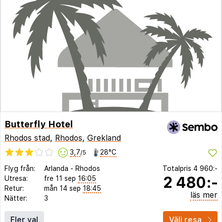
Butterfly Hotel
Rhodos stad
,
Rhodos
,
Grekland
3,7
28°C
/5
Flyg från:
Arlanda
-
Rhodos
Totalpris
4 960:-
2 480:-
Utresa:
fre 11 sep
16:05
Retur:
mån 14 sep
18:45
läs mer
Nätter:
3
Fler val
Välj resa