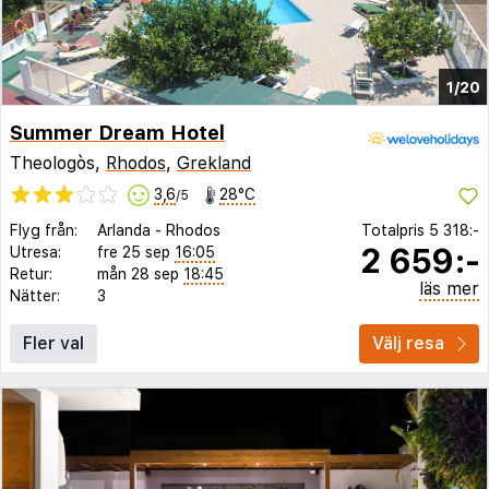
1/20
Summer Dream Hotel
Theologòs,
Rhodos
,
Grekland
3,6
28°C
/5
Flyg från:
Arlanda
-
Rhodos
Totalpris
5 318:-
2 659:-
Utresa:
fre 25 sep
16:05
Retur:
mån 28 sep
18:45
läs mer
Nätter:
3
Fler val
Välj resa