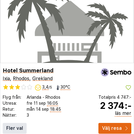
Hotel Summerland
Ixia
,
Rhodos
,
Grekland
3,4
30°C
/5
Flyg från:
Arlanda
-
Rhodos
Totalpris
4 747:-
2 374:-
Utresa:
fre 11 sep
16:05
Retur:
mån 14 sep
18:45
läs mer
Nätter:
3
Fler val
Välj resa