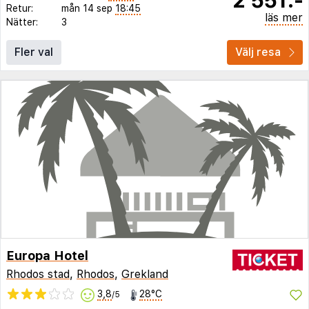
Retur:
mån 14 sep
18:45
läs mer
Nätter:
3
Fler val
Välj resa
Europa Hotel
Rhodos stad
,
Rhodos
,
Grekland
3,8
28°C
/5