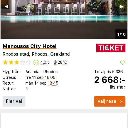
◀︎
▶︎
1/10
Manousos City Hotel
Rhodos stad
,
Rhodos
,
Grekland
4,0
28°C
/5
Flyg från:
Arlanda
-
Rhodos
Totalpris
5 336:-
2 668:-
Utresa:
fre 11 sep
16:05
Retur:
mån 14 sep
18:45
läs mer
Nätter:
3
Fler val
Välj resa