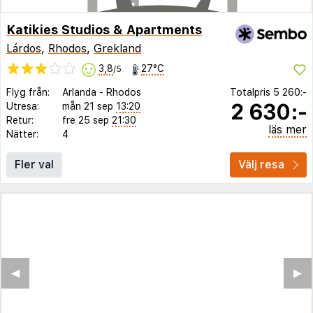
Katikies Studios & Apartments
Lárdos
,
Rhodos
,
Grekland
3,8
27°C
/5
Flyg från:
Arlanda
-
Rhodos
Totalpris
5 260:-
2 630:-
Utresa:
mån 21 sep
13:20
Retur:
fre 25 sep
21:30
läs mer
Nätter:
4
Fler val
Välj resa
◀︎
▶︎