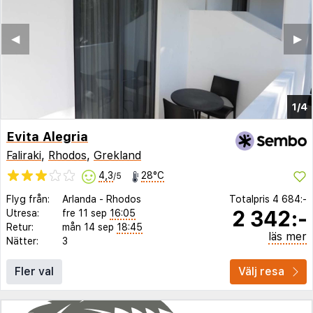
◀︎
▶︎
1/4
Evita Alegria
Faliraki
,
Rhodos
,
Grekland
4,3
28°C
/5
Flyg från:
Arlanda
-
Rhodos
Totalpris
4 684:-
2 342:-
Utresa:
fre 11 sep
16:05
Retur:
mån 14 sep
18:45
läs mer
Nätter:
3
Fler val
Välj resa