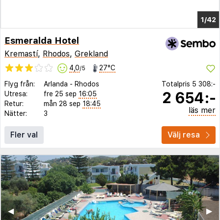
1/37
Esmeralda Hotel
Kremastí
,
Rhodos
,
Grekland
4,0
27°C
/5
Flyg från:
Arlanda
-
Rhodos
Totalpris
5 308:-
2 654:-
Utresa:
fre 25 sep
16:05
Retur:
mån 28 sep
18:45
läs mer
Nätter:
3
Fler val
Välj resa
◀︎
▶︎