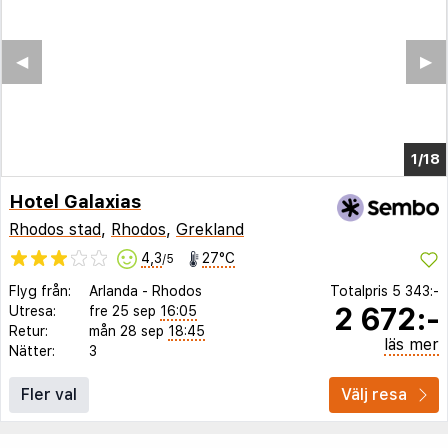
◀︎
▶︎
1/11
Hotel Galaxias
Rhodos stad
,
Rhodos
,
Grekland
4,3
27°C
/5
Flyg från:
Arlanda
-
Rhodos
Totalpris
5 343:-
2 672:-
Utresa:
fre 25 sep
16:05
Retur:
mån 28 sep
18:45
läs mer
Nätter:
3
Fler val
Välj resa