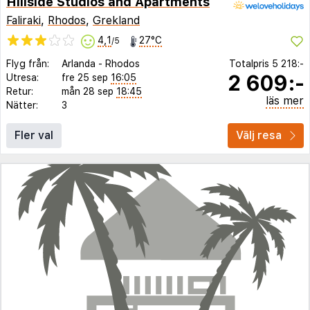
Hillside Studios and Apartments
Faliraki
,
Rhodos
,
Grekland
4,1
27°C
/5
Flyg från:
Arlanda
-
Rhodos
Totalpris
5 218:-
2 609:-
Utresa:
fre 25 sep
16:05
Retur:
mån 28 sep
18:45
läs mer
Nätter:
3
Fler val
Välj resa