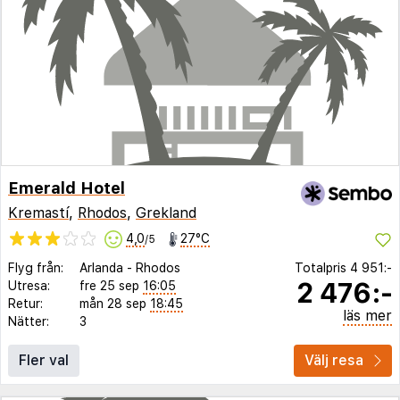
Emerald Hotel
Kremastí
,
Rhodos
,
Grekland
4,0
27°C
/5
Flyg från:
Arlanda
-
Rhodos
Totalpris
4 951:-
2 476:-
Utresa:
fre 25 sep
16:05
Retur:
mån 28 sep
18:45
läs mer
Nätter:
3
Fler val
Välj resa