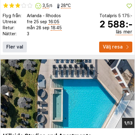
3,5
28°C
/5
Flyg från:
Arlanda
-
Rhodos
Totalpris
5 175:-
2 588:-
Utresa:
fre 25 sep
16:05
Retur:
mån 28 sep
18:45
läs mer
Nätter:
3
Fler val
Välj resa
◀︎
▶︎
1/13