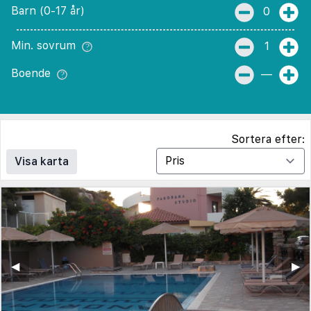
Barn (0-17 år)
0
Min. sovrum
1
Boende
—
Sortera efter:
Visa karta
◀︎
▶︎