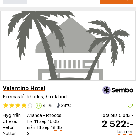
Valentino Hotel
Kremastí
,
Rhodos
,
Grekland
4,1
28°C
/5
Flyg från:
Arlanda
-
Rhodos
Totalpris
5 043:-
2 522:-
Utresa:
fre 11 sep
16:05
Retur:
mån 14 sep
18:45
läs mer
Nätter:
3