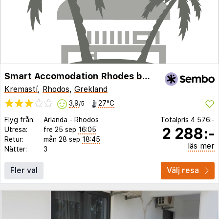
Smart Accomodation Rhodes by GHH
Kremastí
,
Rhodos
,
Grekland
3,9
27°C
/5
Flyg från:
Arlanda
-
Rhodos
Totalpris
4 576:-
2 288:-
Utresa:
fre 25 sep
16:05
Retur:
mån 28 sep
18:45
läs mer
Nätter:
3
Fler val
Välj resa