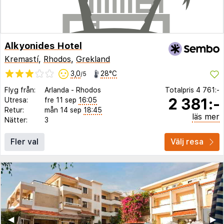
Alkyonides Hotel
Kremastí
,
Rhodos
,
Grekland
3,0
28°C
/5
Flyg från:
Arlanda
-
Rhodos
Totalpris
4 761:-
2 381:-
Utresa:
fre 11 sep
16:05
Retur:
mån 14 sep
18:45
läs mer
Nätter:
3
Fler val
Välj resa
◀︎
▶︎