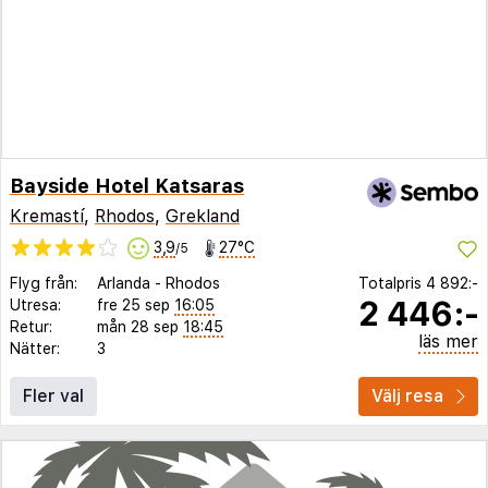
Bayside Hotel Katsaras
Kremastí
,
Rhodos
,
Grekland
3,9
27°C
/5
Flyg från:
Arlanda
-
Rhodos
Totalpris
4 892:-
2 446:-
Utresa:
fre 25 sep
16:05
Retur:
mån 28 sep
18:45
läs mer
Nätter:
3
Fler val
Välj resa