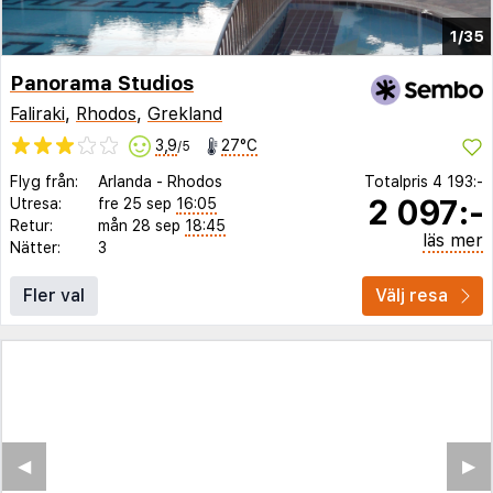
1/35
Panorama Studios
Faliraki
,
Rhodos
,
Grekland
3,9
27°C
/5
Flyg från:
Arlanda
-
Rhodos
Totalpris
4 193:-
2 097:-
Utresa:
fre 25 sep
16:05
Retur:
mån 28 sep
18:45
läs mer
Nätter:
3
Fler val
Välj resa
◀︎
▶︎