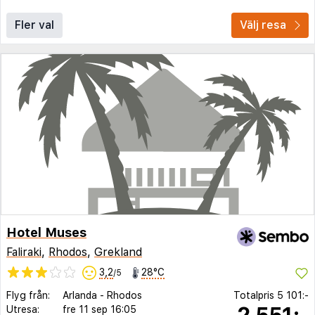
Fler val
Välj resa
Hotel Muses
Faliraki
,
Rhodos
,
Grekland
3,2
28°C
/5
Flyg från:
Arlanda
-
Rhodos
Totalpris
5 101:-
2 551:-
Utresa:
fre 11 sep
16:05