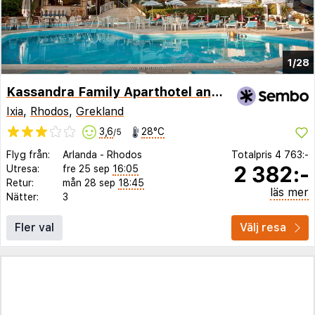
1/28
Kassandra Family Aparthotel and SPA
Ixia
,
Rhodos
,
Grekland
3,6
28°C
/5
Flyg från:
Arlanda
-
Rhodos
Totalpris
4 763:-
2 382:-
Utresa:
fre 25 sep
16:05
Retur:
mån 28 sep
18:45
läs mer
Nätter:
3
Fler val
Välj resa