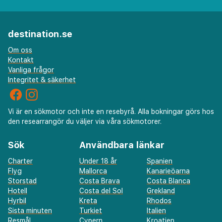
destination.se
Om oss
Kontakt
Vanliga frågor
Integritet & säkerhet
Vi är en sökmotor och inte en resebyrå. Alla bokningar görs hos
den researrangör du väljer via våra sökmotorer.
Sök
Användbara länkar
Charter
Under 18 år
Spanien
Flyg
Mallorca
Kanarieöarna
Storstad
Costa Brava
Costa Blanca
Hotell
Costa del Sol
Grekland
Hyrbil
Kreta
Rhodos
Sista minuten
Turkiet
Italien
Resmål
Cypern
Kroatien