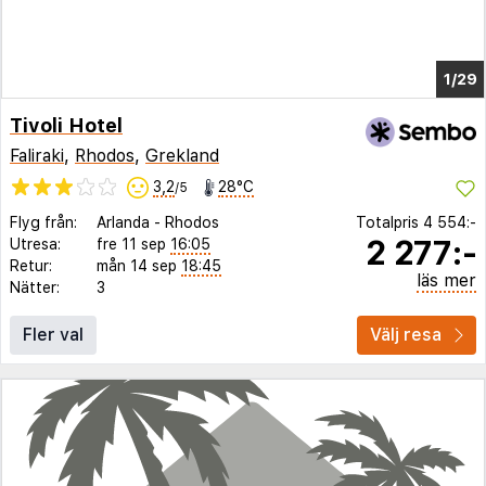
1/23
Tivoli Hotel
Faliraki
,
Rhodos
,
Grekland
3,2
28°C
/5
Flyg från:
Arlanda
-
Rhodos
Totalpris
4 554:-
2 277:-
Utresa:
fre 11 sep
16:05
Retur:
mån 14 sep
18:45
läs mer
Nätter:
3
Fler val
Välj resa