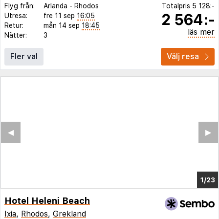
Flyg från:
Arlanda
-
Rhodos
Totalpris
5 128:-
2 564:-
Utresa:
fre 11 sep
16:05
Retur:
mån 14 sep
18:45
läs mer
Nätter:
3
Fler val
Välj resa
◀︎
▶︎
1/15
Hotel Heleni Beach
Ixia
,
Rhodos
,
Grekland