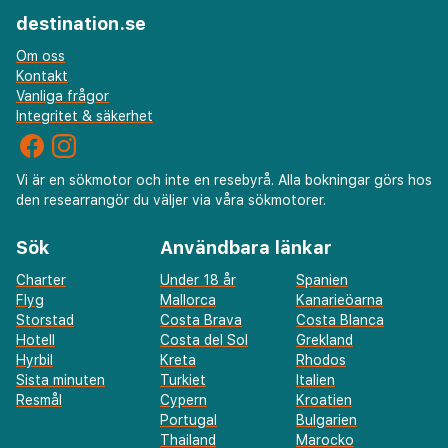
destination.se
Om oss
Kontakt
Vanliga frågor
Integritet & säkerhet
Vi är en sökmotor och inte en resebyrå. Alla bokningar görs hos
den researrangör du väljer via våra sökmotorer.
Sök
Användbara länkar
Charter
Under 18 år
Spanien
Flyg
Mallorca
Kanarieöarna
Storstad
Costa Brava
Costa Blanca
Hotell
Costa del Sol
Grekland
Hyrbil
Kreta
Rhodos
Sista minuten
Turkiet
Italien
Resmål
Cypern
Kroatien
Portugal
Bulgarien
Thailand
Marocko