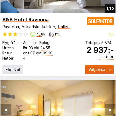
1/10
B&B Hotel Ravenna
Ravenna, Adriatiska kusten,
Italien
4,3
21°C
/5
Flyg från:
Arlanda
-
Bologna
Totalpris
5 874:-
2 937:-
Utresa:
lör 03 okt
14:55
Retur:
ons 07 okt
09:20
läs mer
Nätter:
4
Fler val
Välj resa
◀︎
▶︎