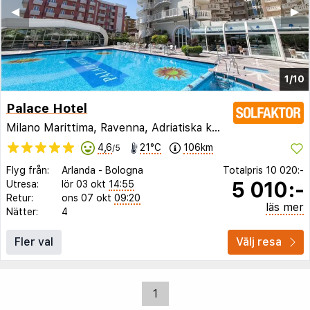
◀︎
▶︎
1/10
Palace Hotel
Milano Marittima, Ravenna, Adriatiska kusten,
Italien
4,6
21°C
106km
/5
Flyg från:
Arlanda
-
Bologna
Totalpris
10 020:-
5 010:-
Utresa:
lör 03 okt
14:55
Retur:
ons 07 okt
09:20
läs mer
Nätter:
4
Fler val
Välj resa
1