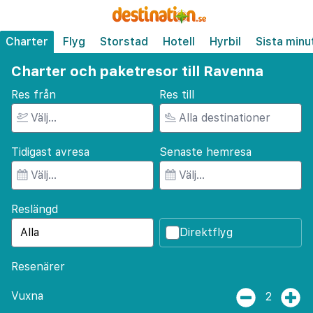
Charter
Flyg
Storstad
Hotell
Hyrbil
Sista minu
Charter och paketresor till Ravenna
Res från
Res till
Tidigast avresa
Senaste hemresa
Reslängd
Direktflyg
Resenärer
Vuxna
2