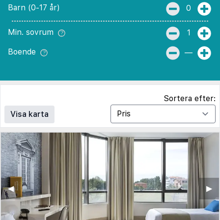
Barn (0-17 år)
0
Min. sovrum
1
Boende
—
Sortera efter:
Visa karta
◀︎
▶︎