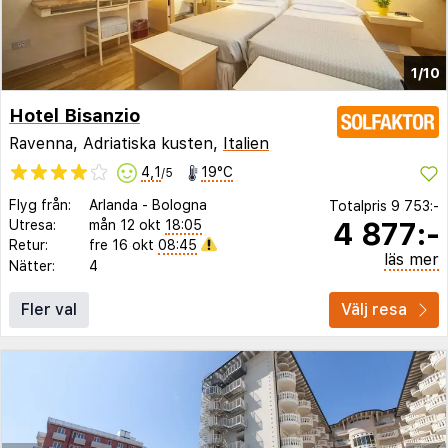
1/10
Hotel Bisanzio
Ravenna, Adriatiska kusten,
Italien
4,1
19°C
/5
Flyg från:
Arlanda
-
Bologna
Totalpris
9 753:-
4 877:-
Utresa:
mån 12 okt
18:05
Retur:
fre 16 okt
08:45
läs mer
Nätter:
4
Fler val
Välj resa