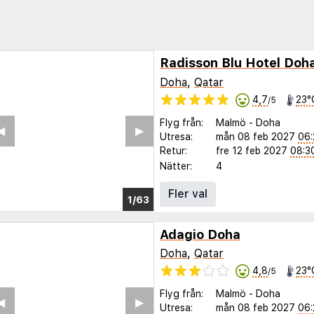
Radisson Blu Hotel Doh
Doha
,
Qatar
4,7
23°
/5
Flyg från:
Malmö
-
Doha
◀︎
▶︎
Utresa:
mån 08 feb 2027
06:
Retur:
fre 12 feb 2027
08:3
Nätter:
4
Fler val
1/57
Adagio Doha
Doha
,
Qatar
4,8
23°
/5
Flyg från:
Malmö
-
Doha
◀︎
▶︎
Utresa:
mån 08 feb 2027
06: