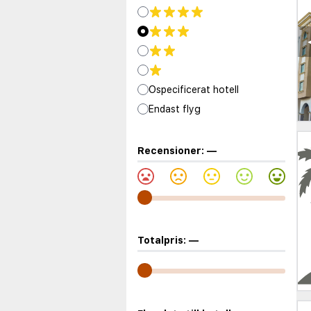
Ospecificerat hotell
Endast flyg
Recensioner:
—
Totalpris:
—