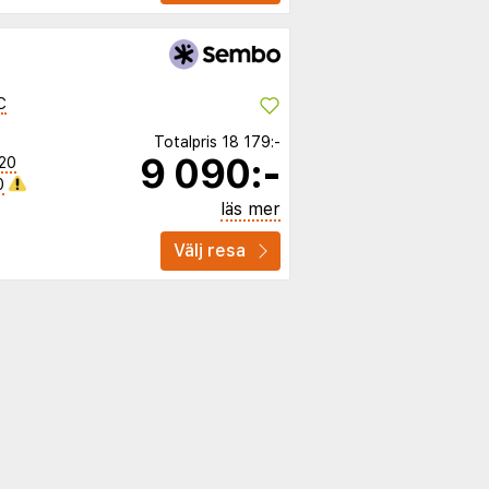
C
Totalpris
18 179:-
9 090:-
20
0
läs mer
Välj resa