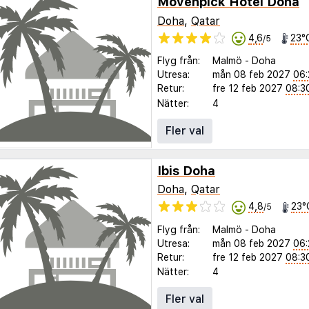
Mövenpick Hotel Doha
Doha
,
Qatar
4,6
23°
/5
Flyg från:
Malmö
-
Doha
Utresa:
mån 08 feb 2027
06:
Retur:
fre 12 feb 2027
08:3
Nätter:
4
Fler val
Ibis Doha
Doha
,
Qatar
4,8
23°
/5
Flyg från:
Malmö
-
Doha
Utresa:
mån 08 feb 2027
06:
Retur:
fre 12 feb 2027
08:3
Nätter:
4
Fler val