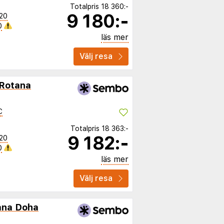
Totalpris
18 360:-
9 180:-
20
0
läs mer
Välj resa
 Rotana
C
Totalpris
18 363:-
9 182:-
20
0
läs mer
Välj resa
ana Doha