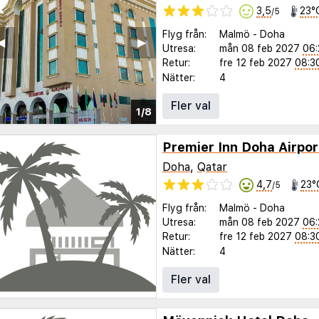
3,5
23°
/5
Flyg från:
Malmö
-
Doha
◀︎
▶︎
Utresa:
mån 08 feb 2027
06:
Retur:
fre 12 feb 2027
08:3
Nätter:
4
Fler val
1/8
Premier Inn Doha Airpor
Doha
,
Qatar
4,7
23°
/5
Flyg från:
Malmö
-
Doha
Utresa:
mån 08 feb 2027
06:
Retur:
fre 12 feb 2027
08:3
Nätter:
4
Fler val