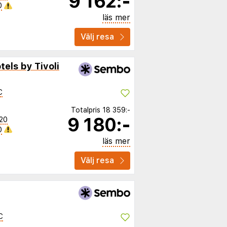
9 162:-
0
läs mer
Välj resa
els by Tivoli
C
Totalpris
18 359:-
9 180:-
20
0
läs mer
Välj resa
C