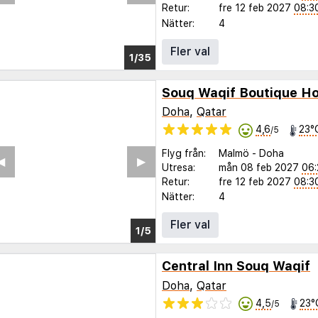
Retur:
fre 12 feb 2027
08:3
Nätter:
4
Fler val
1/30
Souq Waqif Boutique Hot
Doha
,
Qatar
4,6
23°
/5
Flyg från:
Malmö
-
Doha
Utresa:
mån 08 feb 2027
06:
Retur:
fre 12 feb 2027
08:3
Nätter:
4
Fler val
Central Inn Souq Waqif
Doha
,
Qatar
4,5
23°
/5