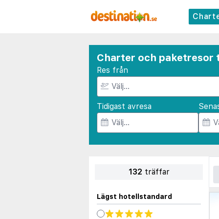
Chart
Charter och paketresor t
Res från
Tidigast avresa
Sena
132
träffar
Lägst hotellstandard