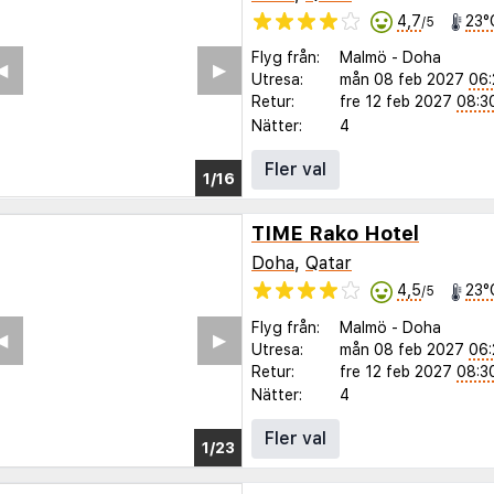
4,7
23°
/5
Flyg från:
Malmö
-
Doha
◀︎
▶︎
Utresa:
mån 08 feb 2027
06:
Retur:
fre 12 feb 2027
08:3
Nätter:
4
Fler val
1/11
TIME Rako Hotel
Doha
,
Qatar
4,5
23°
/5
Flyg från:
Malmö
-
Doha
◀︎
▶︎
Utresa:
mån 08 feb 2027
06:
Retur:
fre 12 feb 2027
08:3
Nätter:
4
Fler val
1/19