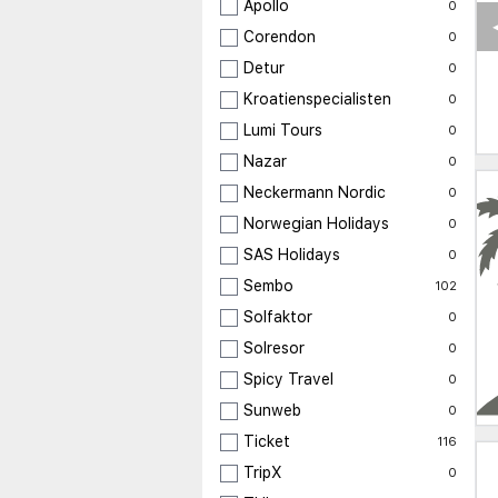
Apollo
0
Corendon
0
Detur
0
Kroatienspecialisten
0
Lumi Tours
0
Nazar
0
Neckermann Nordic
0
Norwegian Holidays
0
SAS Holidays
0
Sembo
102
Solfaktor
0
Solresor
0
Spicy Travel
0
Sunweb
0
Ticket
116
TripX
0