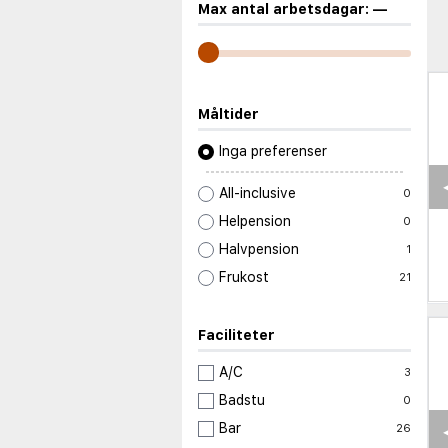
Max antal arbetsdagar:
—
Måltider
Inga preferenser
All-inclusive
0
Helpension
0
Halvpension
1
Frukost
21
Faciliteter
A/C
3
Badstu
0
Bar
26