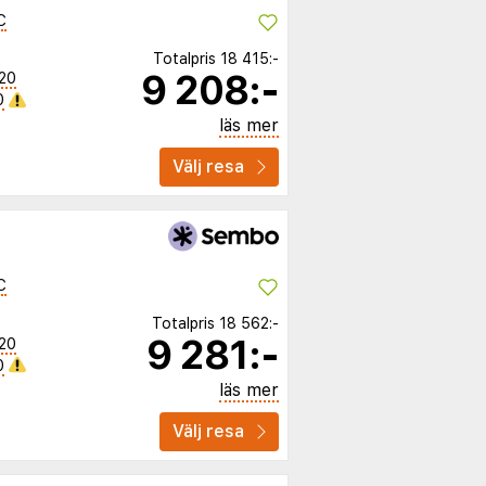
C
Totalpris
18 415:-
9 208:-
20
0
läs mer
Välj resa
C
Totalpris
18 562:-
9 281:-
20
0
läs mer
Välj resa