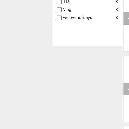
TUI
0
Ving
0
weloveholidays
0