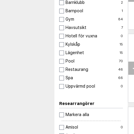
Barnklubb
2
Barnpool
1
Gym
84
Havsutsikt
7
Hotell för vuxna
0
Kylskåp
15
Lägenhet
15
Pool
70
Restaurang
46
Spa
66
Uppvärmd pool
0
Researrangörer
Markera alla
Amisol
0