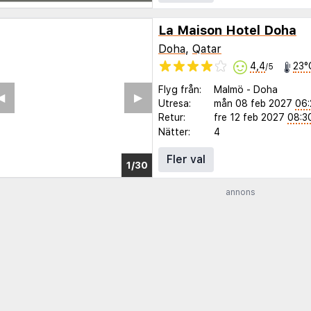
La Maison Hotel Doha
Doha
,
Qatar
4,4
23°
/5
Flyg från:
Malmö
-
Doha
◀︎
▶︎
Utresa:
mån 08 feb 2027
06:
Retur:
fre 12 feb 2027
08:3
Nätter:
4
Fler val
1/25
annons