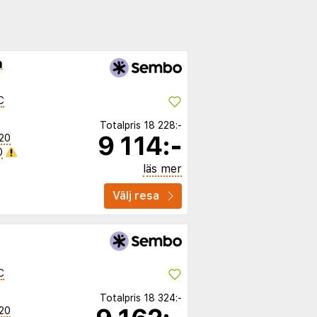
a
C
Totalpris
18 228:-
9 114:-
20
0
läs mer
Välj resa
C
Totalpris
18 324:-
20