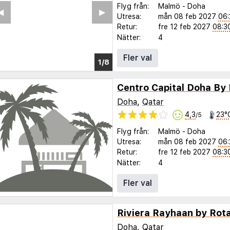
Flyg från:
Malmö
-
Doha
◀︎
▶︎
Utresa:
mån 08 feb 2027
06:
Retur:
fre 12 feb 2027
08:3
Nätter:
4
Fler val
1/4
Centro Capital Doha By
Doha
,
Qatar
4,3
23°
/5
Flyg från:
Malmö
-
Doha
Utresa:
mån 08 feb 2027
06:
Retur:
fre 12 feb 2027
08:3
Nätter:
4
Fler val
Riviera Rayhaan by Rot
Doha
,
Qatar