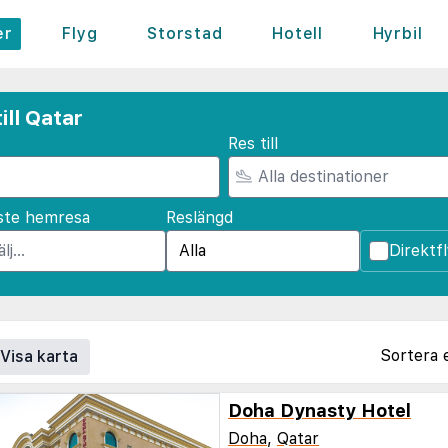
er
Flyg
Storstad
Hotell
Hyrbil
ill Qatar
Res till
ste hemresa
Reslängd
Direktf
Sortera 
Visa karta
Doha Dynasty Hotel
Doha
,
Qatar