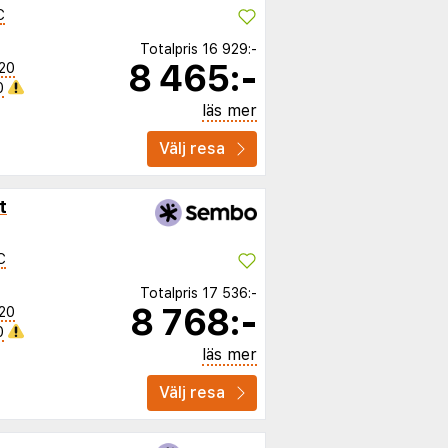
C
Totalpris
16 929:-
8 465:-
20
0
läs mer
Välj resa
t
C
Totalpris
17 536:-
8 768:-
20
0
läs mer
Välj resa