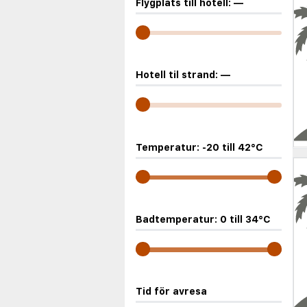
Flygplats till hotell:
—
Hotell til strand:
—
Temperatur:
-20
till
42
°C
Badtemperatur:
0
till
34
°C
Tid för avresa