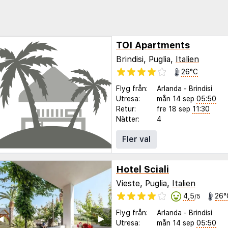
TOI Apartments
Brindisi, Puglia,
Italien
26°C
Flyg från:
Arlanda
-
Brindisi
Utresa:
mån 14 sep
05:50
Retur:
fre 18 sep
11:30
Nätter:
4
Fler val
Hotel Sciali
Vieste, Puglia,
Italien
4,5
26°
/5
Flyg från:
Arlanda
-
Brindisi
◀︎
▶︎
Utresa:
mån 14 sep
05:50