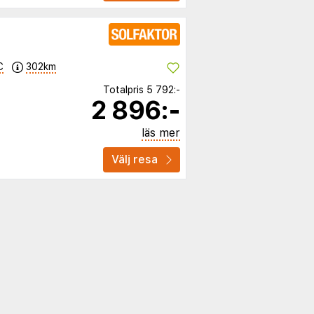
C
302km
Totalpris
5 792:-
2 896:-
läs mer
Välj resa