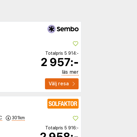
Totalpris
5 914:-
2 957:-
läs mer
Välj resa
C
301km
Totalpris
5 916:-
2 958:-