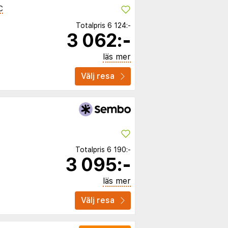
C
Totalpris
6 124:-
3 062:-
läs mer
Välj resa
Totalpris
6 190:-
3 095:-
läs mer
Välj resa