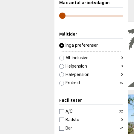
Max antal arbetsdagar:
—
Måltider
Inga preferenser
All-inclusive
0
Helpension
0
Halvpension
0
Frukost
95
Faciliteter
A/C
32
Badstu
0
Bar
82