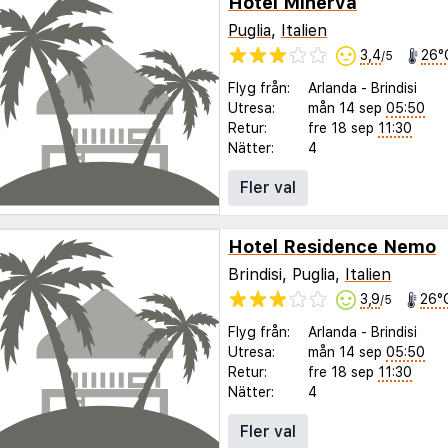
Hotel Minerva
Puglia
,
Italien
3,4
26°
/5
Flyg från:
Arlanda
-
Brindisi
Utresa:
mån 14 sep
05:50
Retur:
fre 18 sep
11:30
Nätter:
4
Fler val
Hotel Residence Nemo
Brindisi, Puglia,
Italien
3,9
26°
/5
Flyg från:
Arlanda
-
Brindisi
Utresa:
mån 14 sep
05:50
Retur:
fre 18 sep
11:30
Nätter:
4
Fler val