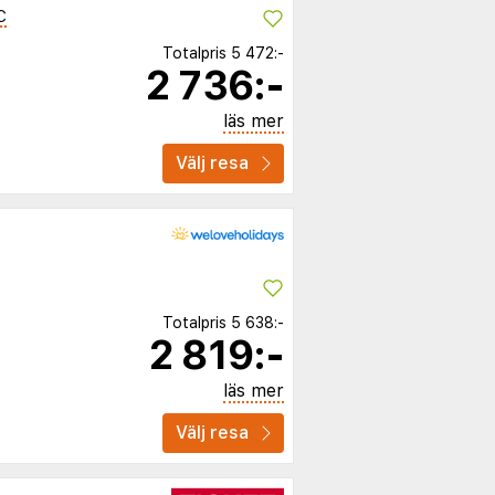
C
Totalpris
5 472:-
2 736:-
läs mer
Välj resa
Totalpris
5 638:-
2 819:-
läs mer
Välj resa