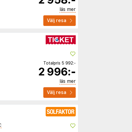
läs mer
Välj resa
Totalpris
5 992:-
2 996:-
läs mer
Välj resa
C