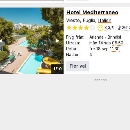
Hotel Mediterraneo
Vieste, Puglia,
Italien
3,3
26°
/5
Flyg från:
Arlanda
-
Brindisi
◀︎
▶︎
Utresa:
mån 14 sep
05:50
Retur:
fre 18 sep
11:30
Nätter:
4
Fler val
1/10
annons