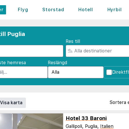
er
Flyg
Storstad
Hotell
Hyrbil
ll Puglia
Res till
ste hemresa
Reslängd
Direktf
Sortera 
Visa karta
Hotel 33 Baroni
Gallipoli, Puglia,
Italien