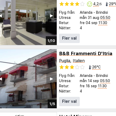
4,2
29°
/5
Flyg från:
Arlanda
-
Brindisi
◀︎
▶︎
Utresa:
mån 31 aug
05:50
Retur:
fre 04 sep
11:30
Nätter:
4
Fler val
1/10
B&B Frammenti D'Itria
Puglia
,
Italien
26°C
Flyg från:
Arlanda
-
Brindisi
◀︎
▶︎
Utresa:
mån 14 sep
05:50
Retur:
fre 18 sep
11:30
Nätter:
4
Fler val
1/5