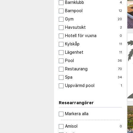
Barnklubb
4
Barnpool
12
Gym
20
Havsutsikt
2
Hotell för vuxna
0
Kylskåp
11
Lägenhet
11
Pool
36
Restaurang
70
Spa
34
Uppvärmd pool
1
Researrangörer
Markera alla
Amisol
0