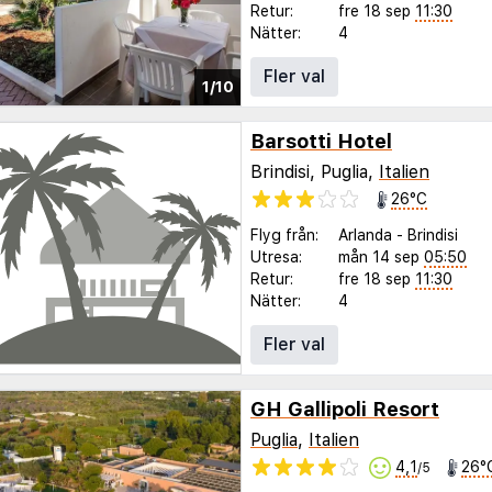
Retur:
fre 18 sep
11:30
Nätter:
4
Fler val
1/10
Barsotti Hotel
Brindisi, Puglia,
Italien
26°C
Flyg från:
Arlanda
-
Brindisi
Utresa:
mån 14 sep
05:50
Retur:
fre 18 sep
11:30
Nätter:
4
Fler val
GH Gallipoli Resort
Puglia
,
Italien
4,1
26°
/5