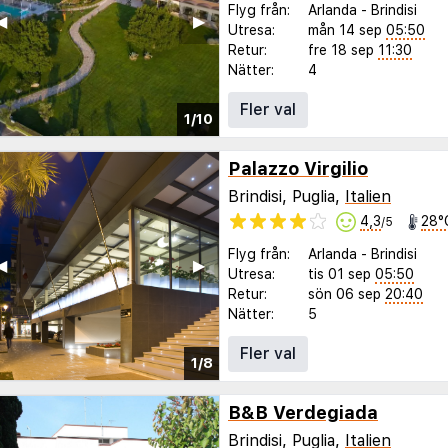
Flyg från:
Arlanda
-
Brindisi
◀︎
▶︎
Utresa:
mån 14 sep
05:50
Retur:
fre 18 sep
11:30
Nätter:
4
Fler val
1/10
Palazzo Virgilio
Brindisi, Puglia,
Italien
4,3
28°
/5
Flyg från:
Arlanda
-
Brindisi
◀︎
▶︎
Utresa:
tis 01 sep
05:50
Retur:
sön 06 sep
20:40
Nätter:
5
Fler val
1/8
B&B Verdegiada
Brindisi, Puglia,
Italien