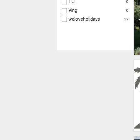
TUI
0
Ving
0
weloveholidays
22