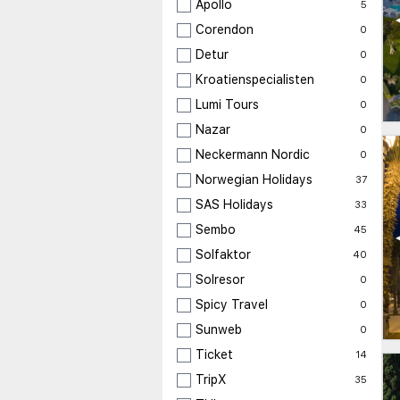
Apollo
5
Corendon
0
Detur
0
Kroatienspecialisten
0
Lumi Tours
0
Nazar
0
Neckermann Nordic
0
Norwegian Holidays
37
SAS Holidays
33
Sembo
45
Solfaktor
40
Solresor
0
Spicy Travel
0
Sunweb
0
Ticket
14
TripX
35