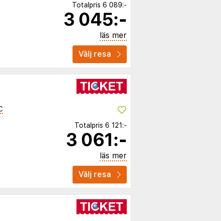
Totalpris
6 089:-
3 045:-
läs mer
Välj resa
C
Totalpris
6 121:-
3 061:-
läs mer
Välj resa