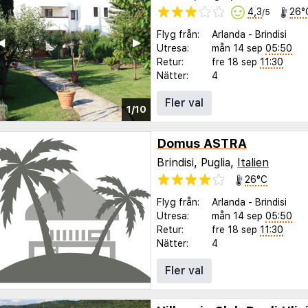
4,3
26°
/5
Flyg från:
Arlanda
-
Brindisi
◀︎
▶︎
Utresa:
mån 14 sep
05:50
Retur:
fre 18 sep
11:30
Nätter:
4
Fler val
1/10
Domus ASTRA
Brindisi, Puglia,
Italien
26°C
Flyg från:
Arlanda
-
Brindisi
Utresa:
mån 14 sep
05:50
Retur:
fre 18 sep
11:30
Nätter:
4
Fler val