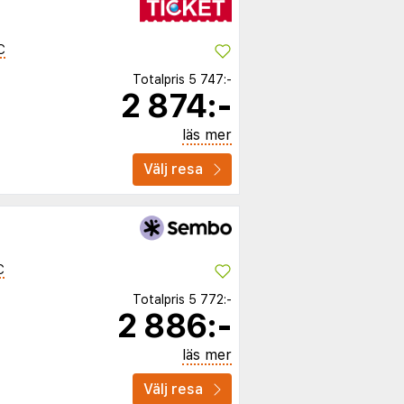
C
Totalpris
5 747:-
2 874:-
läs mer
Välj resa
C
Totalpris
5 772:-
2 886:-
läs mer
Välj resa