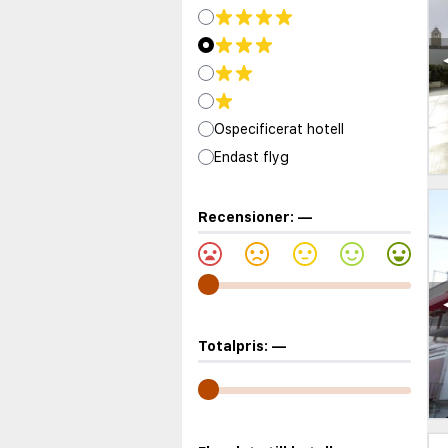
Ospecificerat hotell
Endast flyg
Recensioner:
—
Totalpris:
—