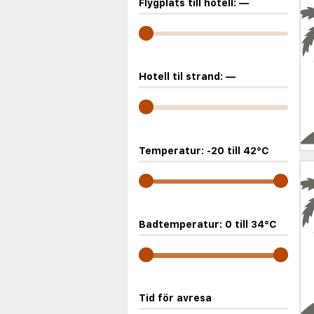
Flygplats till hotell:
—
Hotell til strand:
—
Temperatur:
-20
till
42
°C
Badtemperatur:
0
till
34
°C
Tid för avresa