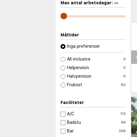
Max antal arbetsdagar:
—
Måltider
Inga preferenser
All-inclusive
0
Helpension
0
Halvpension
0
Frukost
60
Faciliteter
A/C
173
Badstu
49
Bar
306