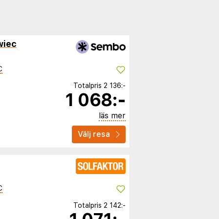
wiec
C
Totalpris
2 136:-
1 068:-
läs mer
Välj resa
C
Totalpris
2 142:-