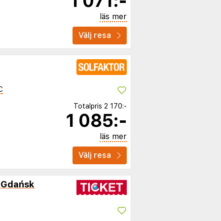
1 071:-
läs mer
Välj resa
C
Totalpris
2 170:-
1 085:-
läs mer
Välj resa
 Gdańsk