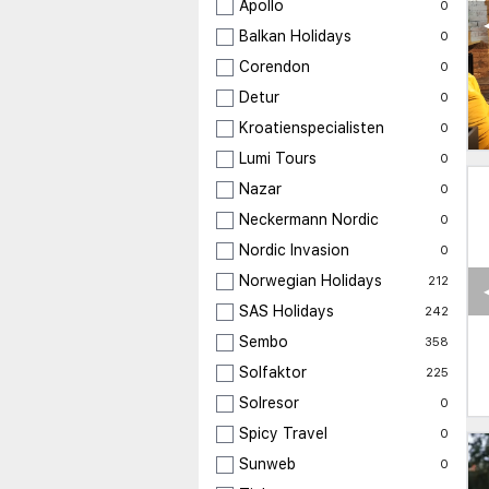
Apollo
0
Balkan Holidays
0
Corendon
0
Detur
0
Kroatienspecialisten
0
Lumi Tours
0
Nazar
0
Neckermann Nordic
0
Nordic Invasion
0
Norwegian Holidays
212
SAS Holidays
242
Sembo
358
Solfaktor
225
Solresor
0
Spicy Travel
0
Sunweb
0