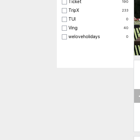
Ticket
190
TripX
233
TUI
0
Ving
40
weloveholidays
0