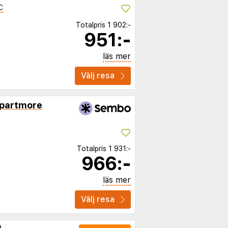
C
Totalpris
1 902:-
951:-
läs mer
Välj resa
Apartmore
Totalpris
1 931:-
966:-
läs mer
Välj resa