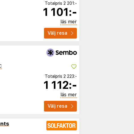
Totalpris
2 201:-
1 101:-
läs mer
Välj resa
C
Totalpris
2 223:-
1 112:-
läs mer
Välj resa
ents