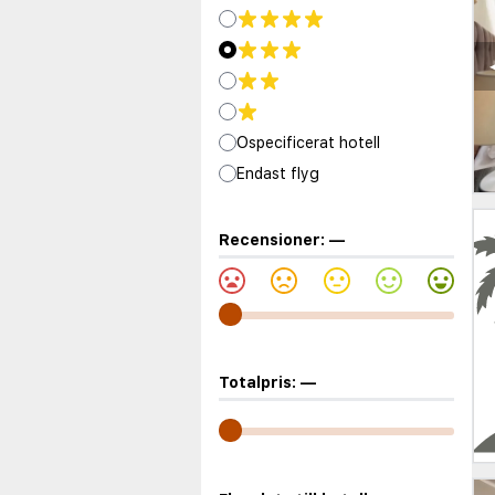
Ospecificerat hotell
Endast flyg
Recensioner:
—
Totalpris:
—