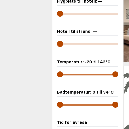
Flygplats till hotell:
—
Hotell til strand:
—
Temperatur:
-20
till
42
°C
Badtemperatur:
0
till
34
°C
Tid för avresa