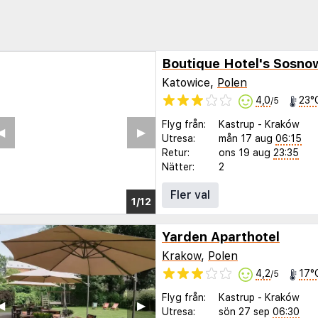
Boutique Hotel's Sosno
Katowice,
Polen
4,0
23°
/5
Flyg från:
Kastrup
-
Kraków
◀︎
▶︎
Utresa:
mån 17 aug
06:15
Retur:
ons 19 aug
23:35
Nätter:
2
Fler val
1/8
Yarden Aparthotel
Krakow
,
Polen
4,2
17°
/5
Flyg från:
Kastrup
-
Kraków
◀︎
▶︎
Utresa:
sön 27 sep
06:30