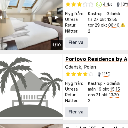
4,4
10°
/5
Flyg från:
Kastrup
-
Gdańsk
◀︎
▶︎
Utresa:
tis 27 okt
12:55
Retur:
tor 29 okt
06:40
Nätter:
2
Fler val
1/10
Portovo Residence by 
Gdańsk
,
Polen
11°C
Flyg från:
Kastrup
-
Gdańsk
Utresa:
mån 19 okt
15:15
Retur:
ons 21 okt
13:20
Nätter:
2
Fler val