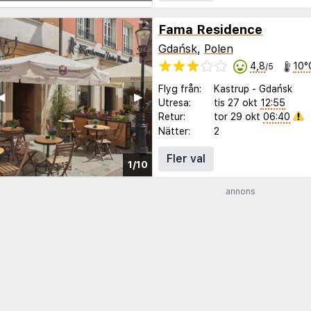
Fama Residence
Gdańsk
,
Polen
4,8
10°
/5
Flyg från:
Kastrup
-
Gdańsk
◀︎
▶︎
Utresa:
tis 27 okt
12:55
Retur:
tor 29 okt
06:40
Nätter:
2
Fler val
1/10
annons