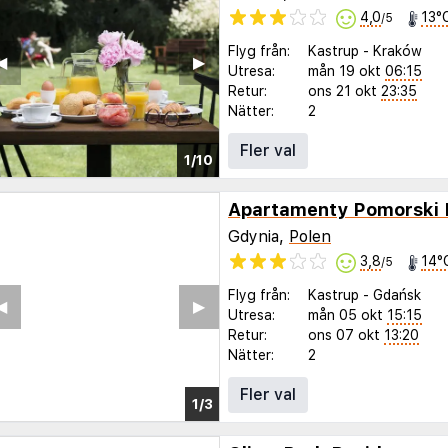
4,0
13°
/5
Flyg från:
Kastrup
-
Kraków
◀︎
▶︎
Utresa:
mån 19 okt
06:15
Retur:
ons 21 okt
23:35
Nätter:
2
Fler val
1/10
Gdynia,
Polen
3,8
14°
/5
Flyg från:
Kastrup
-
Gdańsk
Utresa:
mån 05 okt
15:15
Retur:
ons 07 okt
13:20
Nätter:
2
Fler val