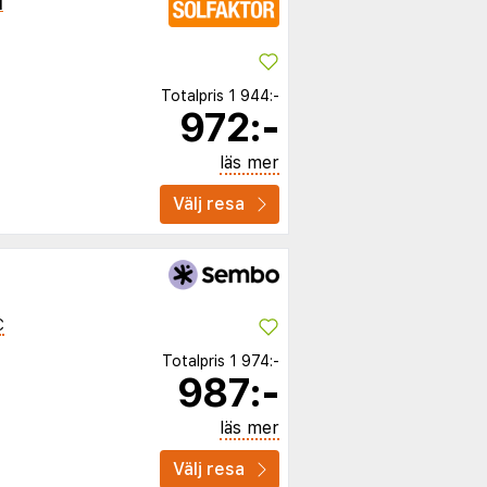
l
Totalpris
1 944:-
972:-
läs mer
Välj resa
C
Totalpris
1 974:-
987:-
läs mer
Välj resa