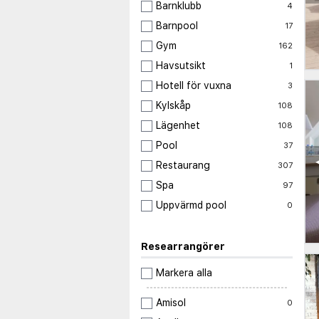
Barnklubb
4
Barnpool
17
Gym
162
Havsutsikt
1
Hotell för vuxna
3
Kylskåp
108
Lägenhet
108
Pool
37
Restaurang
307
Spa
97
Uppvärmd pool
0
Researrangörer
Markera alla
Amisol
0