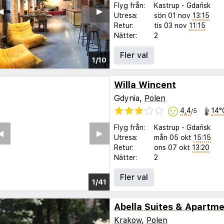
Flyg från:
Kastrup
-
Gdańsk
◀︎
▶︎
Utresa:
sön 01 nov
13:15
Retur:
tis 03 nov
11:15
Nätter:
2
Fler val
1/10
Willa Wincent
Gdynia,
Polen
4,4
14°
/5
Flyg från:
Kastrup
-
Gdańsk
◀︎
▶︎
Utresa:
mån 05 okt
15:15
Retur:
ons 07 okt
13:20
Nätter:
2
Fler val
1/37
Abella Suites & Apartm
Krakow
,
Polen