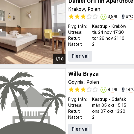
Daniel Griffin Aparthote
Krakow
,
Polen
3,9
6°C
/5
Flyg från:
Kastrup
-
Kraków
◀︎
▶︎
Utresa:
tis 24 nov
17:30
Retur:
tor 26 nov
21:10
Nätter:
2
Fler val
1/10
Willa Bryza
Gdynia,
Polen
4,1
14°
/5
Flyg från:
Kastrup
-
Gdańsk
Utresa:
mån 05 okt
15:15
Retur:
ons 07 okt
13:20
Nätter:
2
Fler val