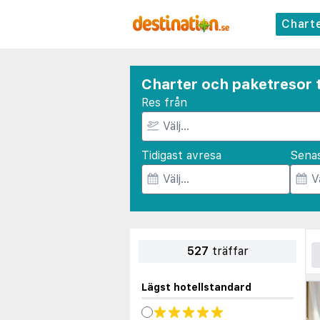
Chart
Charter och paketresor t
Res från
Tidigast avresa
Sena
527
träffar
Lägst hotellstandard