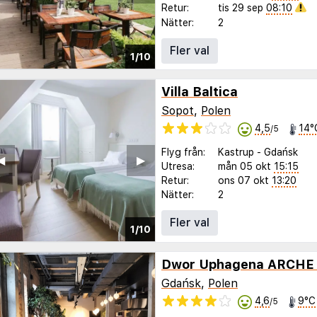
Retur:
tis 29 sep
08:10
Nätter:
2
Fler val
1/10
Villa Baltica
Sopot
,
Polen
4,5
14°
/5
Flyg från:
Kastrup
-
Gdańsk
◀︎
▶︎
Utresa:
mån 05 okt
15:15
Retur:
ons 07 okt
13:20
Nätter:
2
Fler val
1/10
Dwor Uphagena ARCHE
Gdańsk
,
Polen
4,6
9°C
/5