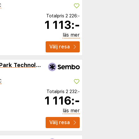
C
Totalpris
2 226:-
1 113:-
läs mer
Välj resa
Apartamenty Pomorski Park Technologiczny
C
Totalpris
2 232:-
1 116:-
läs mer
Välj resa