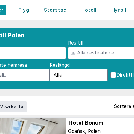
er
Flyg
Storstad
Hotell
Hyrbil
ill Polen
Res till
ste hemresa
Reslängd
Direktf
Sortera 
Visa karta
Hotel Bonum
Gdańsk
,
Polen