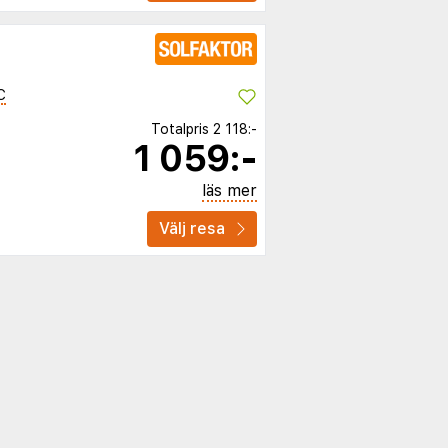
C
Totalpris
2 118:-
1 059:-
läs mer
Välj resa