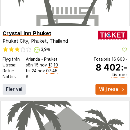
Crystal Inn Phuket
Phuket City
,
Phuket
,
Thailand
3,9
/5
Flyg från:
Arlanda
-
Phuket
Totalpris
16 803:-
8 402:-
Utresa:
sön 15 nov
13:10
Retur:
tis 24 nov
07:45
läs mer
Nätter:
8
Fler val
Välj resa