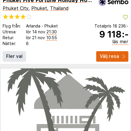
Phuket Five Fortune Holiday Hotel
Phuket City
,
Phuket
,
Thailand
Flyg från:
Arlanda
-
Phuket
Totalpris
18 236:-
9 118:-
Utresa:
lör 14 nov
21:30
Retur:
lör 21 nov
10:55
läs mer
Nätter:
6
Fler val
Välj resa