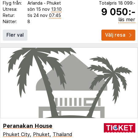
Flyg från:
Arlanda
-
Phuket
Totalpris
18 099:-
9 050:-
Utresa:
sön 15 nov
13:10
Retur:
tis 24 nov
07:45
läs mer
Nätter:
8
Fler val
Välj resa
Peranakan House
Phuket City
,
Phuket
,
Thailand