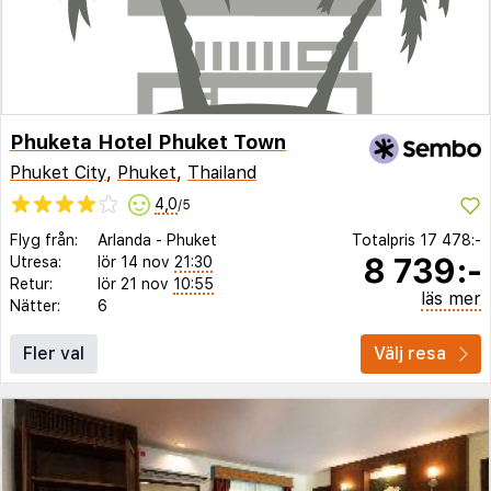
Phuketa Hotel Phuket Town
Phuket City
,
Phuket
,
Thailand
4,0
/5
Flyg från:
Arlanda
-
Phuket
Totalpris
17 478:-
8 739:-
Utresa:
lör 14 nov
21:30
Retur:
lör 21 nov
10:55
läs mer
Nätter:
6
Fler val
Välj resa