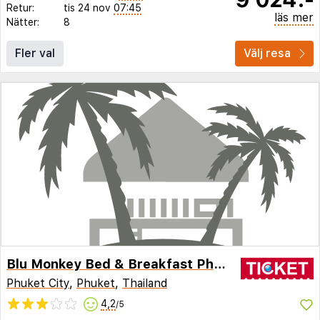
Retur:
tis 24 nov
07:45
läs mer
Nätter:
8
Fler val
Välj resa
Blu Monkey Bed & Breakfast Phuket
Phuket City
,
Phuket
,
Thailand
4,2
/5