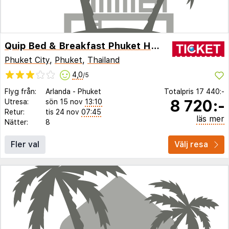
Quip Bed & Breakfast Phuket Hotel
Phuket City
,
Phuket
,
Thailand
4,0
/5
Flyg från:
Arlanda
-
Phuket
Totalpris
17 440:-
8 720:-
Utresa:
sön 15 nov
13:10
Retur:
tis 24 nov
07:45
läs mer
Nätter:
8
Fler val
Välj resa