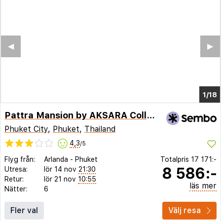
◀︎
▶︎
1/9
Pattra Mansion by AKSARA Collection
Phuket City
,
Phuket
,
Thailand
4,3
/5
Flyg från:
Arlanda
-
Phuket
Totalpris
17 171:-
8 586:-
Utresa:
lör 14 nov
21:30
Retur:
lör 21 nov
10:55
läs mer
Nätter:
6
Fler val
Välj resa