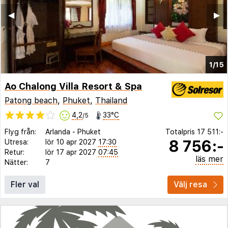
◀︎
▶︎
1/15
Ao Chalong Villa Resort & Spa
Patong beach
,
Phuket
,
Thailand
4,2
33°C
/5
Flyg från:
Arlanda
-
Phuket
Totalpris
17 511:-
8 756:-
Utresa:
lör 10 apr 2027
17:30
Retur:
lör 17 apr 2027
07:45
läs mer
Nätter:
7
Fler val
Välj resa