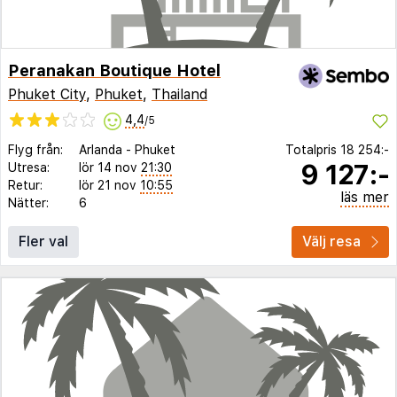
Peranakan Boutique Hotel
Phuket City
,
Phuket
,
Thailand
4,4
/5
Flyg från:
Arlanda
-
Phuket
Totalpris
18 254:-
9 127:-
Utresa:
lör 14 nov
21:30
Retur:
lör 21 nov
10:55
läs mer
Nätter:
6
Fler val
Välj resa