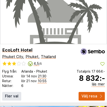
EcoLoft Hotel
Phuket City
,
Phuket
,
Thailand
4,5
/5
Flyg från:
Arlanda
-
Phuket
Totalpris
17 664:-
8 832:-
Utresa:
lör 14 nov
21:30
Retur:
lör 21 nov
10:55
läs mer
Nätter:
6
Fler val
Välj resa