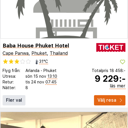
Baba House Phuket Hotel
Cape Panwa
,
Phuket
,
Thailand
31°C
Flyg från:
Arlanda
-
Phuket
Totalpris
18 458:-
9 229:-
Utresa:
sön 15 nov
13:10
Retur:
tis 24 nov
07:45
läs mer
Nätter:
8
Fler val
Välj resa