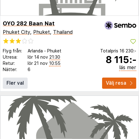
OYO 282 Baan Nat
Phuket City
,
Phuket
,
Thailand
Flyg från:
Arlanda
-
Phuket
Totalpris
16 230:-
8 115:-
Utresa:
lör 14 nov
21:30
Retur:
lör 21 nov
10:55
läs mer
Nätter:
6
Fler val
Välj resa