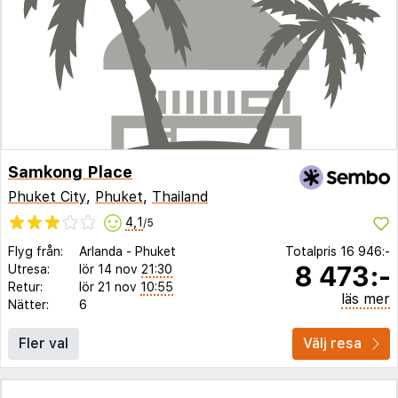
Samkong Place
Phuket City
,
Phuket
,
Thailand
4,1
/5
Flyg från:
Arlanda
-
Phuket
Totalpris
16 946:-
8 473:-
Utresa:
lör 14 nov
21:30
Retur:
lör 21 nov
10:55
läs mer
Nätter:
6
Fler val
Välj resa