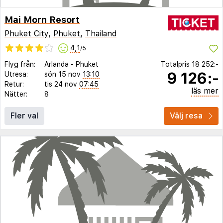
Mai Morn Resort
Phuket City
,
Phuket
,
Thailand
4,1
/5
Flyg från:
Arlanda
-
Phuket
Totalpris
18 252:-
9 126:-
Utresa:
sön 15 nov
13:10
Retur:
tis 24 nov
07:45
läs mer
Nätter:
8
Fler val
Välj resa