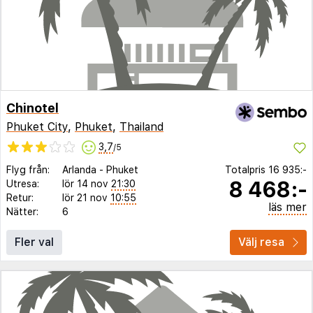
Chinotel
Phuket City
,
Phuket
,
Thailand
3,7
/5
Flyg från:
Arlanda
-
Phuket
Totalpris
16 935:-
8 468:-
Utresa:
lör 14 nov
21:30
Retur:
lör 21 nov
10:55
läs mer
Nätter:
6
Fler val
Välj resa