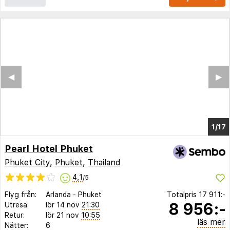
◀︎
▶︎
1/9
Pearl Hotel Phuket
Phuket City
,
Phuket
,
Thailand
4,1
/5
Flyg från:
Arlanda
-
Phuket
Totalpris
17 911:-
8 956:-
Utresa:
lör 14 nov
21:30
Retur:
lör 21 nov
10:55
läs mer
Nätter:
6