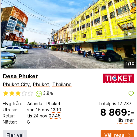
◀︎
▶︎
1/10
Desa Phuket
Phuket City
,
Phuket
,
Thailand
3,8
/5
Flyg från:
Arlanda
-
Phuket
Totalpris
17 737:-
8 869:-
Utresa:
sön 15 nov
13:10
Retur:
tis 24 nov
07:45
läs mer
Nätter:
8
Fler val
Välj resa