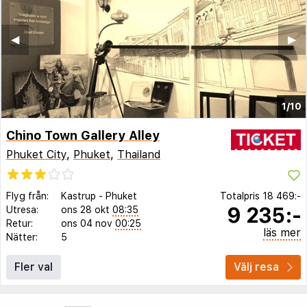
◀︎
▶︎
1/10
Chino Town Gallery Alley
Phuket City
,
Phuket
,
Thailand
Flyg från:
Kastrup
-
Phuket
Totalpris
18 469:-
9 235:-
Utresa:
ons 28 okt
08:35
Retur:
ons 04 nov
00:25
läs mer
Nätter:
5
Fler val
Välj resa