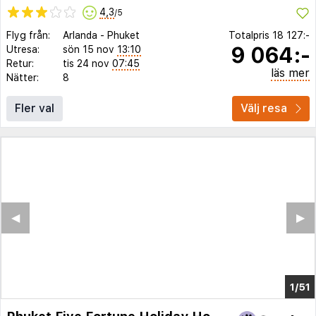
4,3
/5
Flyg från:
Arlanda
-
Phuket
Totalpris
18 127:-
9 064:-
Utresa:
sön 15 nov
13:10
Retur:
tis 24 nov
07:45
läs mer
Nätter:
8
Fler val
Välj resa
◀︎
▶︎
1/43