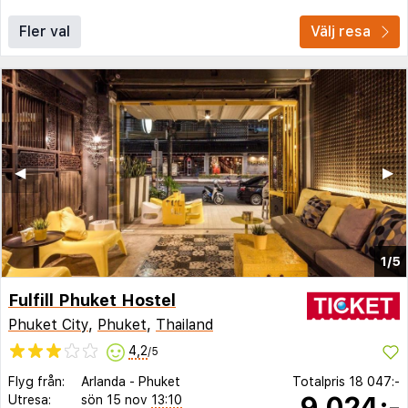
Fler val
Välj resa
◀︎
▶︎
1/5
Fulfill Phuket Hostel
Phuket City
,
Phuket
,
Thailand
4,2
/5
Flyg från:
Arlanda
-
Phuket
Totalpris
18 047:-
9 024:-
Utresa:
sön 15 nov
13:10