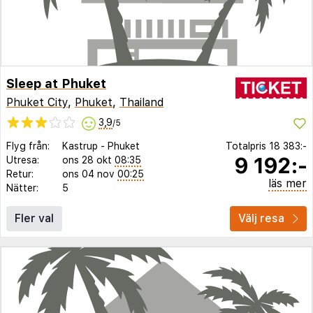
Sleep at Phuket
Phuket City
,
Phuket
,
Thailand
3,9
/5
Flyg från:
Kastrup
-
Phuket
Totalpris
18 383:-
9 192:-
Utresa:
ons 28 okt
08:35
Retur:
ons 04 nov
00:25
läs mer
Nätter:
5
Fler val
Välj resa