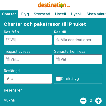
Charter
Flyg
Storstad
Hotell
Hyrbil
Sista minu
Charter och paketresor till Phuket
Res från
Res till
Tidigast avresa
Senaste hemresa
Reslängd
Direktflyg
Resenärer
Vuxna
2