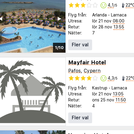
4,1
22°
/5
Flyg från:
Arlanda
-
Larnaca
◀︎
▶︎
Utresa:
lör 21 nov
08:00
Retur:
lör 28 nov
13:55
Nätter:
7
Fler val
1/10
Mayfair Hotel
Pafos
,
Cypern
4,3
22°
/5
Flyg från:
Kastrup
-
Larnaca
Utresa:
lör 21 nov
13:05
Retur:
ons 25 nov
11:50
Nätter:
4
Fler val