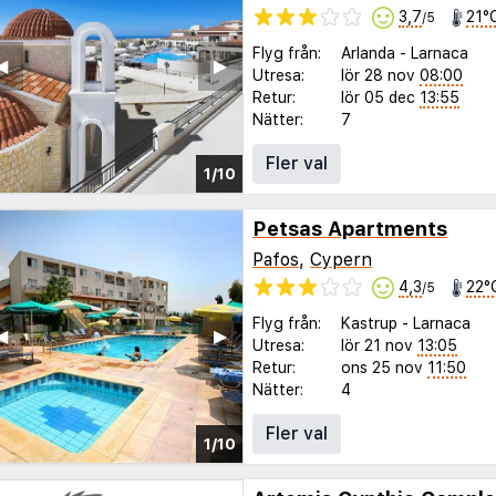
3,7
21°
/5
Flyg från:
Arlanda
-
Larnaca
◀︎
▶︎
Utresa:
lör 28 nov
08:00
Retur:
lör 05 dec
13:55
Nätter:
7
Fler val
1/10
Petsas Apartments
Pafos
,
Cypern
4,3
22°
/5
Flyg från:
Kastrup
-
Larnaca
◀︎
▶︎
Utresa:
lör 21 nov
13:05
Retur:
ons 25 nov
11:50
Nätter:
4
Fler val
1/10