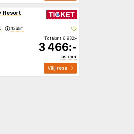
 Resort
C
136km
Totalpris
6 932:-
3 466:-
läs mer
Välj resa