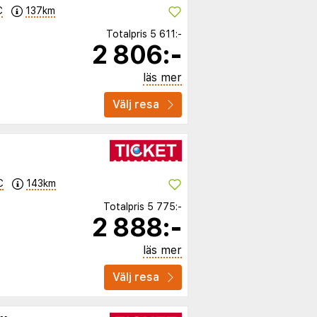
C
137km
Totalpris
5 611:-
2 806:-
läs mer
Välj resa
C
143km
Totalpris
5 775:-
2 888:-
läs mer
Välj resa