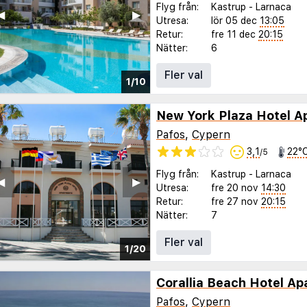
Flyg från:
Kastrup
-
Larnaca
◀︎
▶︎
Utresa:
lör 05 dec
13:05
Retur:
fre 11 dec
20:15
Nätter:
6
Fler val
1/10
New York Plaza Hotel A
Pafos
,
Cypern
3,1
22°
/5
Flyg från:
Kastrup
-
Larnaca
◀︎
▶︎
Utresa:
fre 20 nov
14:30
Retur:
fre 27 nov
20:15
Nätter:
7
Fler val
1/20
Corallia Beach Hotel A
Pafos
,
Cypern