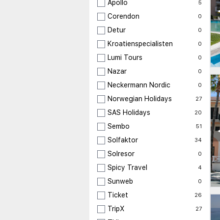
Apollo
5
Corendon
0
Detur
0
Kroatienspecialisten
0
Lumi Tours
0
Nazar
0
Neckermann Nordic
0
Norwegian Holidays
27
SAS Holidays
20
Sembo
51
Solfaktor
34
Solresor
0
Spicy Travel
4
Sunweb
0
Ticket
26
TripX
27