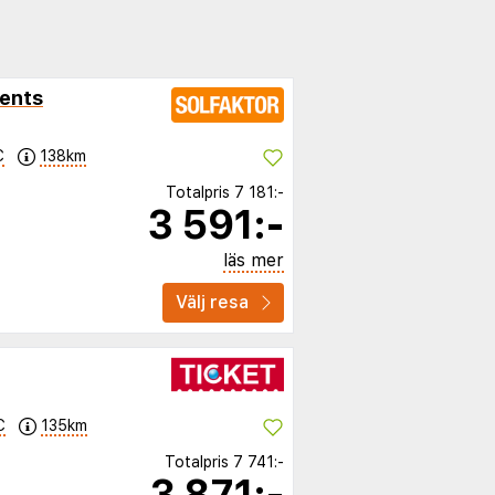
ments
C
138km
Totalpris
7 181:-
3 591:-
läs mer
Välj resa
C
135km
Totalpris
7 741:-
3 871:-