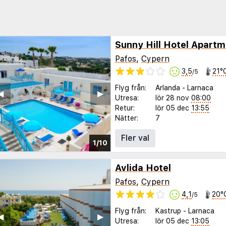
Sunny Hill Hotel Apart
Pafos
,
Cypern
3,5
21°
/5
Flyg från:
Arlanda
-
Larnaca
◀︎
▶︎
Utresa:
lör 28 nov
08:00
Retur:
lör 05 dec
13:55
Nätter:
7
Fler val
1/10
Avlida Hotel
Pafos
,
Cypern
4,1
20°
/5
Flyg från:
Kastrup
-
Larnaca
◀︎
▶︎
Utresa:
lör 05 dec
13:05