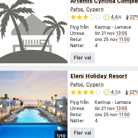
Artemis Cynthia Comple
Pafos
,
Cypern
4,4
22°
/5
Flyg från:
Kastrup
-
Larnaca
Utresa:
lör 21 nov
13:05
Retur:
ons 25 nov
11:50
Nätter:
4
Fler val
Eleni Holiday Resort
Pafos
,
Cypern
4,1
22°
/5
Flyg från:
Kastrup
-
Larnaca
◀︎
▶︎
Utresa:
lör 21 nov
13:05
Retur:
ons 25 nov
11:50
Nätter:
4
Fler val
1/10