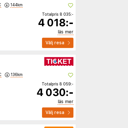
C
144km
Totalpris
8 035:-
4 018:-
läs mer
Välj resa
C
136km
Totalpris
8 059:-
4 030:-
läs mer
Välj resa