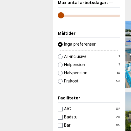
Max antal arbetsdagar:
—
Måltider
Inga preferenser
All-inclusive
7
Helpension
7
Halvpension
10
Frukost
53
Faciliteter
A/C
62
Badstu
20
Bar
65