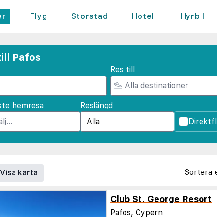
er
Flyg
Storstad
Hotell
Hyrbil
ill Pafos
Res till
ste hemresa
Reslängd
Direktf
Sortera 
Visa karta
Club St. George Resort
Pafos
,
Cypern