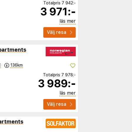
Totalpris
7 942:-
3 971:-
läs mer
Välj resa
partments
C
136km
Totalpris
7 978:-
3 989:-
läs mer
Välj resa
partments