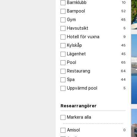
Barnklubb
10
Barnpool
52
Gym
48
Havsutsikt
5
Hotell för vuxna
9
Kylskåp
45
Lägenhet
45
Pool
65
Restaurang
64
Spa
44
Uppvärmd pool
5
Researrangörer
Markera alla
Amisol
0