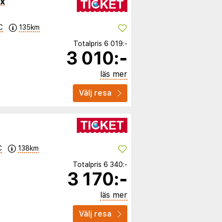
x
C
135km
Totalpris
6 019:-
3 010:-
läs mer
Välj resa
C
138km
Totalpris
6 340:-
3 170:-
läs mer
Välj resa