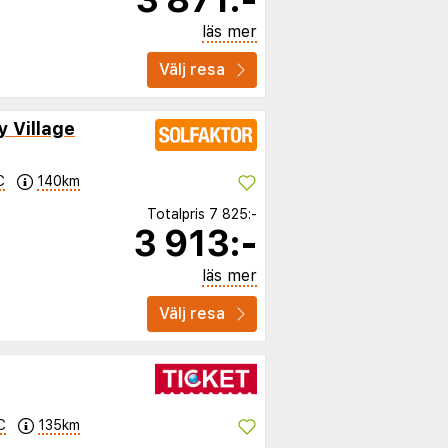
läs mer
Välj resa
 Village
C
140km
Totalpris
7 825:-
3 913:-
läs mer
Välj resa
C
135km