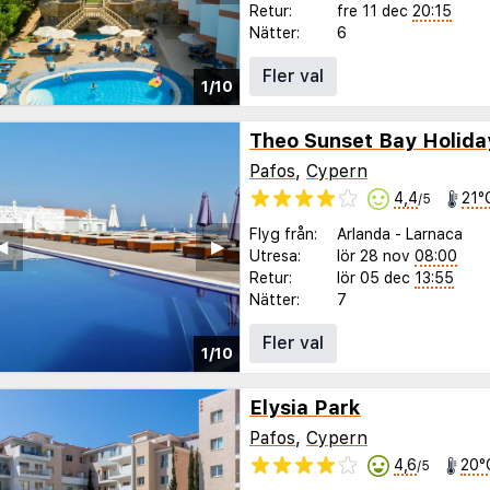
Retur:
fre 11 dec
20:15
Nätter:
6
Fler val
1/10
Theo Sunset Bay Holiday
Pafos
,
Cypern
4,4
21°
/5
Flyg från:
Arlanda
-
Larnaca
◀︎
▶︎
Utresa:
lör 28 nov
08:00
Retur:
lör 05 dec
13:55
Nätter:
7
Fler val
1/10
Elysia Park
Pafos
,
Cypern
4,6
20°
/5