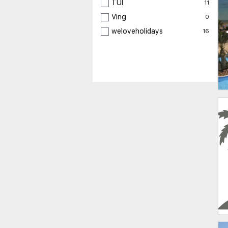
TUI
11
Ving
0
weloveholidays
16