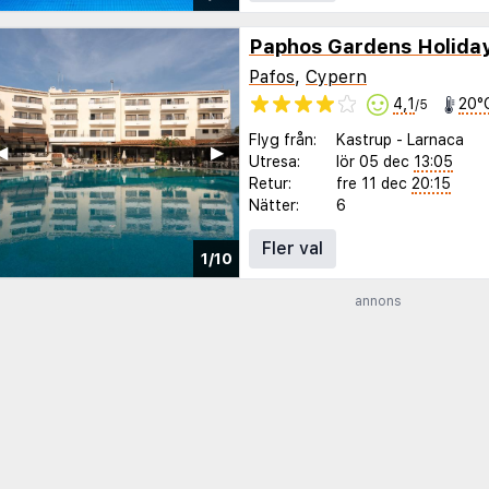
Paphos Gardens Holiday
Pafos
,
Cypern
4,1
20°
/5
Flyg från:
Kastrup
-
Larnaca
◀︎
▶︎
Utresa:
lör 05 dec
13:05
Retur:
fre 11 dec
20:15
Nätter:
6
Fler val
1/10
annons