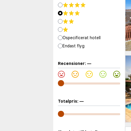
Ospecificerat hotell
Endast flyg
Recensioner:
—
Totalpris:
—